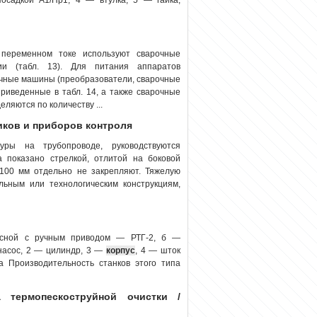
 переменном токе используют сварочные
ии (табл. 13). Для питания аппаратов
очные машины (преобразователи, сварочные
приведенные в табл. 14, а также сварочные
ляются по количеству ...
иков и приборов контроля
ры на трубопроводе, руководствуются
 показано стрелкой, отлитой на боковой
 100 мм отдельно не закрепляют. Тяжелую
ельным или технологическим конструкциям,
носной с ручным приводом — РТГ-2, б —
насос, 2 — цилиндр, 3 —
корпус
, 4 — шток
 Производительность станков этого типа
а термопескоструйной очистки /