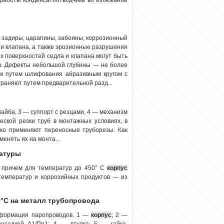
задиры, царапины, забоины, коррозионный
 и клапана, а также эрозионные разрушения
х поверхностей седла и клапана могут быть
в. Дефекты небольшой глубины — не более
 мм путем шлифования абразивным кругом с
раняют путем предварительной разд...
шайба, 3 — суппорт с резцами, 4 — механизм
еской резки труб в монтажных условиях, в
око применяют переносные труборезы. Как
енять их на монта...
матуры
 причем для температур до 450° С
корпус
 температур и коррозийных продуктов — из
0°С на металл трубопровода
деформация паропроводов. 1 —
корпус
; 2 —
посадкой А1/Пр1; 4 — втулка; 5 — гайка,