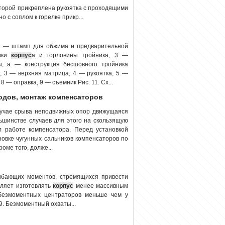
оторой прикреплена рукоятка с проходящими
 с соплом к горелке прикр...
 а — штамп для обжима и предварительной
овки
корпус
а и горловины тройника, 3 —
ы, а — конструкция бесшовного тройника
, 3 — верхняя матрица, 4 — рукоятка, 5 —
 — оправка, 9 — съемник Рис. 11. Сх...
водов, монтаж компенсаторов
лучае срыва неподвижных опор движущаяся
ьшинстве случаев для этого на скользящую
л работе компенсатора. Перед установкой
овке чугунных сальников компенсаторов по
ме того, долже...
гибающих моментов, стремящихся привести
оляет изготовлять
корпус
менее массивным
безмоментных центраторов меньше чем у
. Безмоментный охваты...