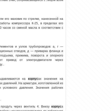
и его маховик по стрелке, нанесенной на
работы компрессора К-25, в пределах его
0 часов со сменой масла в соответствии с
ементов и узлов трубопроводов: а, г —
екционных отводов, д — приварка фланца и
подъема, прижима, поворота и опорного
т привод от электродвигателя через
...
выдавливаются на
корпус
ах значения на
ах давлений. На арматуре, изготовленной из
е условного давления. Значения рабочих
а
 продуть через вентиль 4. Внизу
корпус
а
 работы конденсатоотводчика во избежание