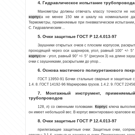
4. Гидравлическое испытание трубопровода
Манометры должны отвечать классу точности не н
корпус
а не менее 150 мм и шкалу на номинальное дав
Термометры, применяемые при пневматическом испытании,
С. Гидравлическим ...
5. Очки защитные ГОСТ Р 12.4.013-97
Заушники открытых очков с плоским корпусом, раскры
проходящей через оси шарниров, угол, равный 100° +/- 5° 
корпус
ом - угол, равный 90° +/- 5° (рисунок 3) на длине за
очки с заушниками, раскрытыми до упор...
6. Основа мастичного полиуретанового покры
ГОСТ 13950-91 Бочки стальные сварные и защитные 
1.4. 8. ГОСТ 14192-96 Маркировка грузов. 1.4.2. 9. ГОСТ 22456
7. Монтажный инструмент, применяемы
трубопроводов
128, л) со сменными головками.
Корпус
ключа выполне
он имеет небольшой вес. В корпус вмонтировано храповое кол
8. Очки защитные ГОСТ Р 12.4.013-97
прилегающие защитные очки: Защитные очки, сопри
оправы; 3.1.4. закрытые защитные очки: Прилегающие защ