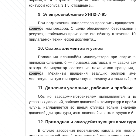
контуром корпуса; 3.1.5. откидные з...
9. Электроснабжение УНП2-7-65
При подключении компрессора проверить вращается л
корпус
е компрессора. С целю обеспечения безотказной 
ресурса, необходимо произвести его обкатку в течение 10
прилагаемой технической документа...
10. Сварка элементов и узлов
Положения планшайбы манипулятора при сварке эл
приварка фланцев, б — приварка заглушки, в — сварка с
отвода Манипулятор состоит из механизмов вращения, 
корпус
а. Механизм вращения ведущих роликов имее
многоступенчатую клиноременную передачу и червячный реду
11. Давления условные, рабочие и пробные
Обычно заводом-изготовителем выплавляются и 
условных давлений, рабочих давлений и температур и пробк
чугуна, наплавляется во время отливки только значени
давлений для арматуры, изготовленной из стали, чугуна и б...
12. Приводная и самодействующая арматур
В случае засорения переливного канала его можно
имеется спускной кран 1, открываемый при выключении из