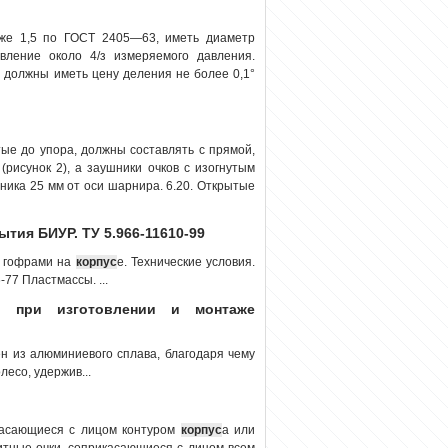
иже 1,5 по ГОСТ 2405—63, иметь диаметр
ление около 4/з измеряемого давления.
 должны иметь цену деления не более 0,1°
тые до упора, должны составлять с прямой,
(рисунок 2), а заушники очков с изогнутым
ушника 25 мм от оси шарнира. 6.20. Открытые
тия БИУР. ТУ 5.966-11610-99
с гофрами на
корпус
е. Технические условия.
-77 Пластмассы. ...
й при изготовлении и монтаже
н из алюминиевого сплава, благодаря чему
есо, удержив...
касающиеся с лицом контуром
корпус
а или
итные очки, соприкасающиеся с лицом всем