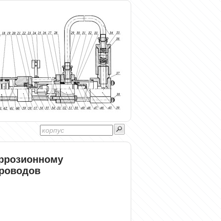
оррозионному
роводов