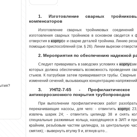
1. Изготовление сварных тройнико
компенсаторов
Изготовление сварных тройниковых соединений
изготовления сварных тройников в основном сводится к 
отверстия в
корпус
е и сварке деталей тройника. Линию рез
помощью приспособлений (см. § 26). Линии вырезки отверстий
2. Мероприятия по обеспечению надежной 
Следует приваривать в заводских условиях к
корпус
ам
которых должна обеспечивать возможность проведения св
стыков. К патрубкам затем привариваются трубы. Сварные
изменений сечений, вызывающих концентрацию напряжений, 
рытия?
3. УНП2-7-65 - Профилактическое 
антикоррозионного покрытия трубопроводов
При выполнении профилактических работ разобрать,
перекачивающие насосы, для чего: - отвинтить
корпус
23,
извлечь шарик 24; - отвинтить цилиндр 38 и снять кол
специальные разжимные кольца, находящиеся в ЗИП и при
крайним, резьбовым частям цилиндра, за центральную ча
смятия); - вывернуть втулку 9 и, втянув што...