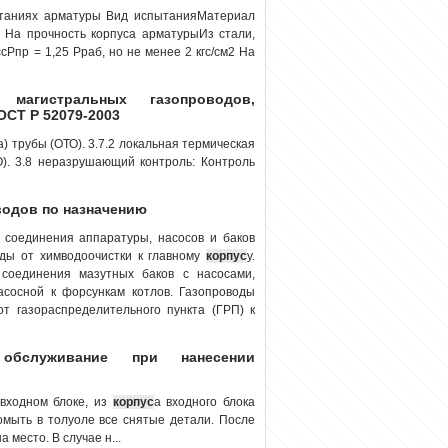
ытаниях арматуры Вид испытанияМатериал
 На прочность корпуса арматурыИз стали,
сРпр = 1,25 Рраб, но не менее 2 кгс/см2 На
агистральных газопроводов,
ОСТ Р 52079-2003
а) трубы (ОТО). 3.7.2 локальная термическая
О). 3.8 неразрушающий контроль: Контроль
водов по назначению
 соединения аппаратуры, насосов и баков
ды от химводоочистки к главному
корпус
у.
соединения мазутных баков с насосами,
асосной к форсункам котлов. Газопроводы
от газораспределительного пункта (ГРП) к
 обслуживание при нанесении
входном блоке, из
корпус
а входного блока
омыть в толуоле все снятые детали. После
 место. В случае н...