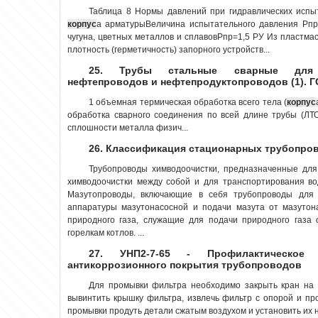
Таблица 8 Нормы давлений при гидравлических исп
корпус
а арматурыВеличина испытательного давления Рпр
чугуна, цветных металлов и сплавовРпр=1,5 РУ Из пластмас
плотность (герметичность) запорного устройств...
25. Трубы стальные сварные для м
нефтепроводов и нефтепродуктопроводов (1). Г
1 объемная термическая обработка всего тела (
корпус
обработка сварного соединения по всей длине трубы (ЛТ
сплошности металла физич...
26. Классификация стационарных трубопро
Трубопроводы химводоочистки, предназначенные для
химводоочистки между собой и для транспортирования во
Мазутопроводы, включающие в себя трубопроводы для 
аппаратуры мазутонасосной и подачи мазута от мазутон
природного газа, служащие для подачи природного газа 
горелкам котлов. ...
27. УНП2-7-65 - Профилактическое
антикоррозионного покрытия трубопроводов
Для промывки фильтра необходимо закрыть кран на 
вывинтить крышку фильтра, извлечь фильтр с опорой и пр
промывки продуть детали сжатым воздухом и установить их на