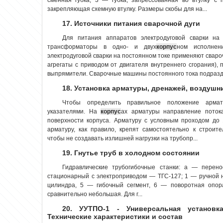
закрепляющая схемную втулку. Размеры скобы для на...
17. Источники питания сварочной дуги
Для питания аппаратов электродуговой сварки на
трансформаторы в одно- и двух
корпус
ном исполнен
электродуговой сварки на постоянном токе применяют свар
агрегаты с приводом от двигателя внутреннего сгорания), 
выпрямители. Сварочные машины постоянного тока подразде
18. Установка арматуры, дренажей, воздушн
Чтобы определить правильное положение армату
указателями. На
корпус
ах арматуры направление потока
поверхности корпуса. Арматуру с условным проходом до
арматуру, как правило, крепят самостоятельно к строит
чтобы не создавать излишней нагрузки на трубопр...
19. Гнутье труб в холодном состоянии
Гидравлические трубогибочные станки: а — пере
стационарный с электроприводом — ТГС-127; 1 — ручной 
цилиндра, 5 — гибочный сегмент, 6 — поворотная опора
сравнительно небольшая. Для г...
20. УУТПО-1 - Универсальная установк
Технические характеристики и состав