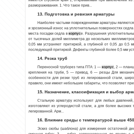
размораживания. 1. Что такое прив...
13. Подготовка и ревизия арматуры
Наиболее частыми повреждениями арматуры являются 
и эрозионный износ на уплотнительных поверхностях седла
места посадки седла в
корпус
е. Разрушения уплотнительны
от тысячных долей миллиметра до нескольких миллиметро
0,05 мм устраняют притиркой, а глубиной от 0,05 до 0,5
последующей притиркой. Дефекты глубиной более 0,5 мм уст
14. Резка труб
Переносной труборез типа ПТА: 1 —
корпус
, 2 — план
крепления на трубе, 5 — привод, 6 — резцы Для механич
особенности для резки труб из легированной стали, шир
правило, они имеют небольшие габариты, что позволяет прим
15. Назначение, классификация и выбор ар
Стальную арматуру используют для любых давлений,
изготовляют из углеродистой стали, а для более высоких
легированной. Арм...
16. Влияние среды с температурой выше 45
Эскиз скобы (шаблона) для измерения остаточной 
сменная губка; 3 — губка, запрессованная во втулку с 