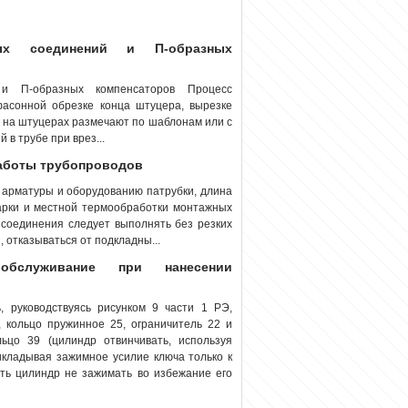
вых соединений и П-образных
 и П-образных компенсаторов Процесс
фасонной обрезке конца штуцера, вырезке
а на штуцерах размечают по шаблонам или с
 в трубе при врез...
работы трубопроводов
 арматуры и оборудованию патрубки, длина
арки и местной термообработки монтажных
 соединения следует выполнять без резких
отказываться от подкладны...
обслуживание при нанесении
 руководствуясь рисунком 9 части 1 РЭ,
 кольцо пружинное 25, ограничитель 22 и
ьцо 39 (цилиндр отвинчивать, используя
кладывая зажимное усилие ключа только к
сть цилиндр не зажимать во избежание его