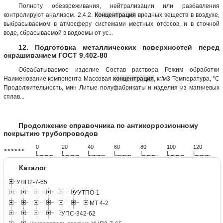
Полноту обезвреживания, нейтрализации или разбавления
контролируют анализом. 2.4.2.
Концентрация
вредных веществ в воздухе,
выбрасываемом в атмосферу системами местных отсосов, и в сточной
воде, сбрасываемой в водоемы от ус...
12. Подготовка металлических поверхностей перед
окрашиванием ГОСТ 9.402-80
Обрабатываемое изделие Состав раствора Режим обработки
Наименование компонента Массовая
концентрация
, кг/м3 Температура, °С
Продолжительность, мин Литые полуфабрикаты и изделия из магниевых
сплав...
Продолжение справочника по антикоррозионному
покрытию трубопроводов
0
20
40
60
80
100
120
>>>>>>
!
.
.
.
.
.
.
.
.
.
.
.
.
.
.
.
.
.
.
.
!
.
.
.
.
.
.
.
.
.
.
.
.
.
.
.
.
.
.
.
!
.
.
.
.
.
.
.
.
.
.
.
.
.
.
.
.
.
.
.
!
.
.
.
.
.
.
.
.
.
.
.
.
.
.
.
.
.
.
.
!
.
.
.
.
.
.
.
.
.
.
.
.
.
.
.
.
.
.
.
!
.
.
.
.
.
.
.
.
.
.
.
.
.
.
.
.
.
.
.
!
.
.
.
.
.
.
.
.
.
.
.
.
.
.
.
.
.
.
.
Каталог
УНП2-7-65
УУТПО-1
МТ 4-2
УПС-342-62