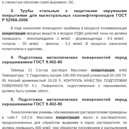
и слизистые оболочки слабо выражено. Об...
3. Трубы стальные с защитными наружными
покрытиями для магистральных газонефтепроводов ГОСТ
Р 52568-2006
В ходе нанесения эпоксидного праймера в процессе полимеризации
концентрация
вредных веществ в воздухе (ПДК) рабочей зоны не должна
превышать: - эпихлоргидрина -1 мг/мЗ; - формальдегида - 0,5 мг/мЗ; -
толуола - 50 мг/мЗ; - фенола - 0,3 мг/мЗ. В процессе нанесения
полиэтилена и адгезива ...
4. Подготовка металлических поверхностей перед
окрашиванием ГОСТ 9.402-80
Таблица 21 Состав раствора Массовая
концентрация
, кг/м3
Температура, °С Гидроокись натрия 100-300 Натрий углекислый 50-100 70-
95 Натрий кремнекислый 10-20 5. КОНТРОЛЬ КАЧЕСТВА ПОДГОТОВКИ
ПОВЕРХНОСТИ 5.1. Поверхности, подготовленные к окрашиванию,
должны быть сухими, обесп...
5. Подготовка металлических поверхностей перед
окрашиванием ГОСТ 9.402-80
Технологические режимы обезжиривания растворителями приведены
в табл.7. 3.8.2.6. Массовая
концентрация
масел в растворителях,
предназначенных для обработки выдержки в парах растворителя, не
должна превышать 600 кг/м3, при обработке погружением и распылением