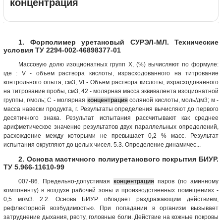
концентрация
1. Форполимер уретановый СУРЭЛ-МЛ. Технические
условия ТУ 2294-002-46898377-01
Массовую долю изоционатных групп X, (%) вычисляют по формуле:
где : V - объем раствора кислоты, израсходованного на титрование
контрольного опыта, см3; VI - Объем раствора кислоты, израсходованного
на титрование пробы, см3; 42 - молярная масса эквивалента изоционатной
группы, г/моль; С - молярная
концентрация
соляной кислоты, моль/дм3; м -
масса навески продукта, г. Результаты определения вычисляют до первого
десятичного знака. Результат испытания рассчитывают как среднее
арифметическое значение результатов двух параллельных определений,
расхождение между которыми не превышает 0,2 % масс. Результат
испытания округляют до целых чисел. 5.3. Определение динамичес...
2. Основа мастичного полиуретанового покрытия БИУР.
ТУ 5.966-11610-99
007-86. Предельно-допустимая
концентрация
паров (по аминному
компоненту) в воздухе рабочей зоны и производственных помещениях -
0,5 мг/м3. 2.2. Основа БИУР обладает раздражающим действием,
рефлекторной возбудимостью. При попадании в организм вызывает
затруднение дыхания, рвоту, головные боли. Действие на кожные покровы