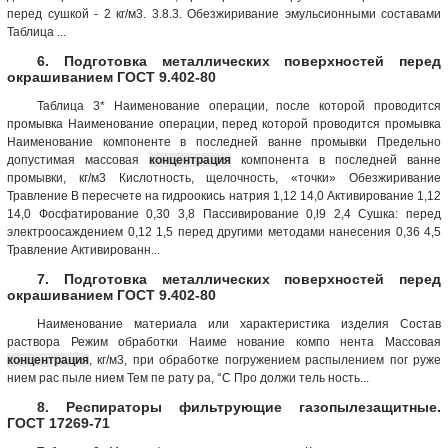
перед сушкой - 2 кг/м3. 3.8.3. Обезжиривание эмульсионными составами
Таблица ...
6. Подготовка металлических поверхностей перед
окрашиванием ГОСТ 9.402-80
Таблица 3* Наименование операции, после которой проводится
промывка Наименование операции, перед которой проводится промывка
Наименование компоненте в последней ванне промывки Предельно
допустимая массовая
концентрация
компонента в последней ванне
промывки, кг/м3 Кислотность, щелочность, «точки» Обезжиривание
Травление В пересчете на гидроокись натрия 1,12 14,0 Активирование 1,12
14,0 Фосфатирование 0,30 3,8 Пассивирование 0,l9 2,4 Сушка: перед
электроосаждением 0,12 1,5 перед другими методами нанесения 0,36 4,5
Травление Активированн...
7. Подготовка металлических поверхностей перед
окрашиванием ГОСТ 9.402-80
Наименование материала или характеристика изделия Состав
раствора Режим обработки Наиме нование компо нента Массовая
концентрация
, кг/м3, при обработке погружением распылением пог руже
нием рас пыле нием Тем пе рату ра, °С Про должи тель ность...
8. Респираторы фильтрующие газопылезащитные.
ГОСТ 17269-71