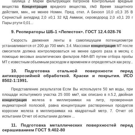
Таблица 2 Марки фильтрующих патронов Контрольные вредные
вещества
Концентрация
вредного вещества, г/м3 Время защитного
действия, мин., не менее Номин. Пред. откл. А Бензол 10,0 ±0,3 35 В
Сернистый ангидрид 2,0 ±0,1 32 КД Аммиак, сероводород 2,0 ±0,1 20 г
Пары ртути 0,01...
9. Респираторы ШБ-1 «Лепесток». ГОСТ 12.4.028-76
Скорость движения ленты в самопишущем потенциометре
устанавливается от 200 до 700 мм/ч. 3.4. Массовая
концентрация
МТ после
смесителя должна контролироваться не менее одного раза в месяц с
помощью весовых аналитических фильтров АФА-ВП путем отбора пробы
МТ с известным объемным расходом и временем и определяться как резу...
10. Подготовка стальной поверхности перед
антикоррозийной обработкой. Краски и покрытия. ИСО
8502-1:1991.
Представление результатов Если Вы используете 50 мл воды, при
площади испытуемого участка 25 000 мм?, как описано в п.5.2, двойная
концентрация
железа в миллиграммах на литр, проверенная
индикаторной полоской, равна концентрации растворенных продуктов
коррозии железа в миллиграммах на квадратный метр. 7. Отчет об
испытании Отчет об испытании должен ...
11. Подготовка металлических поверхностей перед
окрашиванием ГОСТ 9.402-80