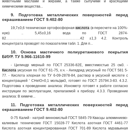
животными маслами и жирами, а также сыпучими и красящими
химическими вещества...
9. Подготовка металлических поверхностей перед
окрашиванием ГОСТ 9.402-80
19,7±0,6 техническая ортофосфорная
кислота
(в пересчете на 100%-
ную) .. 5,45±0,16 вода по ГОСТ 2874-
82……………………………………………………….42 ±1,3 4.2. Контроль
концентрата проводят по показателям табл. 1. Для п...
10. Основа мастичного полиуретанового покрытия
БИУР. ТУ 5.966-11610-99
- Цилиндр мерный по ГОСТ 25336-82Е, вместимостью 25 см3. -
Кислота
уксусная по ГОСТ 61-75, х.ч. - Ангидрид уксусный по ГОСТ 581 5-
77. - Кислота хлорная по ТУ 6-09-2878-84, раствор в уксусной кислоте с
концентрацией ' СHelO=0,1 моль/дм3, готовят по ГОСТ 25794.3-83. 4.3.2.
Подготовка к проведению анализа: Ионометр готовят к работе согласно
инструкции по эксплуатации, прилагаемой к прибору. 4.3.3. Проведение
анализа: В химиче...
11. Подготовка металлических поверхностей перед
окрашиванием ГОСТ 9.402-80
0-75 Калий - натрий виннокислый ГОСТ 5845-79 Квасцы алюминиево-
калиевые технические ГОСТ 15028-77 Кислота азотная ГОСТ 4461-77
Кислота азотная концентрированная ГОСТ 701-89 Кислота муравьиная