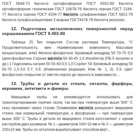
ГОСТ 5848-73 Кислота ортофосфорная ГОСТ 6552-80 Кислота
ортофосфорная техническая ГОСТ 10678-76 Кислота серная ГОСТ 2184-
77 Кислота серная ГОСТ 4204-77
Кислота
сульфаниловая ГОСТ 5821-78
Кислота сульфосалициловая 2-водная ГОСТ4478-78 Кислота уксусная...
12. Подготовка металлических поверхностей перед
окрашиванием ГОСТ 9.402-80
Таблица 25 Тип покрытия Состав раствора Температура, °С
Продолжительность, мин Наименование компонента Массовая
концентрация, кг/м3 Железо-фосфатное Хромовый ангидрид 50 70-75 0,5
Цинк-фосфатное Серная
кислота
50 40-45 1,0 Ингибитор (ПБ-5 катапин и
др.) 1 Гидроокись натрия 50 55-60 0,5-1,0 Сорбит 50 Хромовый ангидрид 50
65-70 1,5-3,0 5.7; 5.8. (Измененная редакция, Изм. № 1, 3). 5.9. Цвет
фосфатного покрытия от светло-серого до черного в зависимости ...
13. Трубы и детали из стекла, ситалла, фарфора,
керамики, антегмита и фанеры
Кварцевые трубы не рекомендуется использовать для
транспортирования горячих газов, так как при температуре выше 500° С
газы проникают через стенки. Плавиковая
кислота
разрушает кварцевое
стекло при нормальной температуре, а фосфорная — при температуре
выше 300° С. Трубы и детали из кварцевого стекла изготовляют с одним
раструбом двух размеров: № 1—диаметром 160+10 мм и № 2 — диаметром
230±10 мм: Трубы из ситаллов вырабатывают способом верт...