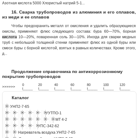
Азотная кислота 5000 Хлористый натрий 5-1...
16. Сварка трубопроводов из алюминия и его сплавов,
из меди и ее сплавов
Чтобы предохранить металл от окисления и удалить образующиеся
окислы, применяют флюс следующего состава: бура 60—70%, борная
кислота
10—20%, поваренная соль 30—10%. Иногда для сварки медных
труб с небольшой толщиной стенки применяют флюс из одной буры или
смеси буры с борной кислотой, взятых в равных количествах. Кроме этого,
д...
Продолжение справочника по антикоррозионному
покрытию трубопроводов
0
20
40
60
80
100
120
>>>>>>
!
.
.
.
.
.
.
.
.
.
.
.
.
.
.
.
.
.
.
.
!
.
.
.
.
.
.
.
.
.
.
.
.
.
.
.
.
.
.
.
!
.
.
.
.
.
.
.
.
.
.
.
.
.
.
.
.
.
.
.
!
.
.
.
.
.
.
.
.
.
.
.
.
.
.
.
.
.
.
.
!
.
.
.
.
.
.
.
.
.
.
.
.
.
.
.
.
.
.
.
!
.
.
.
.
.
.
.
.
.
.
.
.
.
.
.
.
.
.
.
!
.
.
.
.
.
.
.
.
.
.
.
.
.
.
.
.
.
.
.
Каталог
УНП2-7-65
УУТПО-1
МТ 4-2
УПС-342-62
Нагреватель воздуха УНП2-7-65