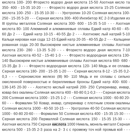
кислота 100- 200 Фтористо водоро дная кислота 15-50 Азотная кисло та
350- 400 - 15-35 10-20 - - - Фтористо водоро дная кислота 15-25 Соляная
кислота 100- 250 - 15-35 10-30 - - - Уротропин 10-20 Соляная кислота 100-
250 - 15-35 5-20 - - - Серная кислота 300- 400 Ингибитор КС 2-3 Изделия из
III группы металлов Соляная кислота 300- 600 - 15-35 5-10 - - - Азотная
кислота 80- 100 Алюминий и алюминиевые сплавы Едкий натр 40-60 - 45-
60 До 2 - - - Едкий натр 10-15 - 40-55 До 2 - - - Азотнокис лый натрий 5-10
Кальци нирован ная сода 12-15 Едкий натр 20-35 - 40-55 До 2 - - - Кальцини
рованная сода 20-30 Высококрем нистые алюминиевые сплавы Азотная
кислота 230- 280 - 13-35 5-20 - - - Фтористо водоро дная кислота 7-10
Азотная кислота 40-52 - 15-40 1-3 - - - Фтористо водородная кислота 130-
140 Высококрем нистые алюминиевые сплавы Азотная кислота 660- 680 -
15-35 До 3 - - - Фтористо водородная кислота 120- 140 Медь и ее сплавы
Серная кислота 180- 200 - 15-35 1-20 - - - Серная кислота 8-12 - 15-35 0,2-
0,3 - - - Сернокислое железо (III) 90- 110 Медь и ее сплавы с сильно
окисленной поверхностью и бериллиевые бронзы Едкий натр 400- 600 -
136-145 20-30 - - - Азотисто кислый натрий 200- 250 Суперинвар, инвар,
ковар без окалины Соляная кислота 400 - 60-80 0,1-0,3 - - - Серная кислота
200 Соляная кислота 1000 - 15-25 1-2 - - - Соляная кислота 1000 - 60-80 20-
60 - - - Формалин 50 Ковар, инвар, суперинвар с плотным слоем окалины
Соляная кислота 1000 - 40-50 10-15 - - - Уротропин 40-50 Соляная кислота
1000 - 60-80 20-60 - - - Формалин 50 Соляная кислота 400 - 15-35 15-30 - - -
Серная кислота 200 Пермаллой Соляная кислота 150 - 15-35 15-30 - - -
Азотная кислота 750 Серная
кислота
1000 Никель, монель-металл Серная
кислота 500 - 15-35 2-3 раза на 2- 3 с с промежу точ ной промыв кой - - -