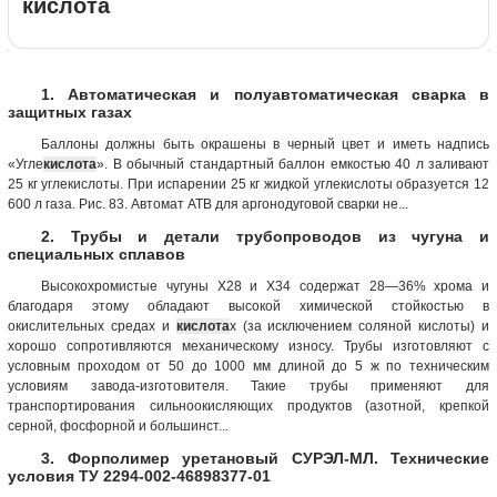
кислота
1. Автоматическая и полуавтоматическая сварка в
защитных газах
Баллоны должны быть окрашены в черный цвет и иметь надпись
«Угле
кислота
». В обычный стандартный баллон емкостью 40 л заливают
25 кг углекислоты. При испарении 25 кг жидкой углекислоты образуется 12
600 л газа. Рис. 83. Автомат АТВ для аргонодуговой сварки не...
2. Трубы и детали трубопроводов из чугуна и
специальных сплавов
Высокохромистые чугуны Х28 и Х34 содержат 28—36% хрома и
благодаря этому обладают высокой химической стойкостью в
окислительных средах и
кислота
х (за исключением соляной кислоты) и
хорошо сопротивляются механическому износу. Трубы изготовляют с
условным проходом от 50 до 1000 мм длиной до 5 ж по техническим
условиям завода-изготовителя. Такие трубы применяют для
транспортирования сильноокисляющих продуктов (азотной, крепкой
серной, фосфорной и большинст...
3. Форполимер уретановый СУРЭЛ-МЛ. Технические
условия ТУ 2294-002-46898377-01