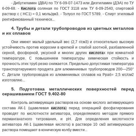
- Дибутиламин (ДВА) по ТУ 6-09-07-1473 или Диэтиламин (ДЭА) по ТУ
6-09-68. -
Кислота
соляная по ГОСТ 3118 или ТУ 6-09-2540, спиртовой
раствор с ( НС1) = 0,1 моль/дм3. - Толуол по ГОСТ 5789. - Спирт этиловый
ректификованный техническ...
4. Трубы и детали трубопроводов из цветных металлов
и их сплавов
Они имеют малый удельный вес (2,7 г/см3) и относительно высокую
устойчивость против коррозии в крепкой и слабой азотной, разбавленной
серной, фосфорной, уксусной и многих других
кислота
х при комнатной
температуре. С повышением температуры химическая стойкость и
прочность этих труб резко снижается. Предельно допустимая температура
транспортируемого продукта для алюминиевых трубопроводов 200—250°
С. Детали трубопроводов из алюминиевых сплавов на Рраб= 2,5 кгс/см2
изготовляю...
5. Подготовка металлических поверхностей перед
окрашиванием ГОСТ 9.402-80
Контроль активирующих растворов на основе кислого активирующего
состава AК-1 (щавелевая
кислота
) перед операцией фосфатирования
проводят по кислотности активатора, определяемого методом прямого
перманганатного титрования, и рН. Для определения кислотности
активатора АК-1 (щавелевая кислота) в растворе 10 см3 активирующего
раствора помещают в коническую колбу вмести...