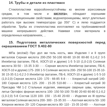
14. Трубы и детали из пластмасс
Стеклопластики коррозйонноустойчивы ко многим агрессивным
средам, в том числе и
кислота
м, обладают хорошими
электроизоляционными свойствами, водонепроницаемы, могут длительно
работать при высоких температурах (до 350° С) и легко поддаются
обработке. Трубы из стеклопластика изготовляют на трубонавивочной
машине непрерывного действия. Навивая слои материала в
определенных направлениях, ...
15. Подготовка металлических поверхностей перед
окрашиванием ГОСТ 9.402-80
МПа (кгс/см2) Про дол жи тель ность, мин Изделия I и II групп
металлов Серная кислота 200-250 50-100 60-80 10-30 60-80 0,1-0,2 3-5
Ингибитор (катапин, ПБ-6, ХОСП-10 и другие) 1-5 5-10 (1,0-2,0) Соляная
кислота 30-50 - 15-35 3-30 - - - Серная кислота Ингибитор (катапин, ПБ-6,
ХОСП-10 и другие) 175- 200 1-5 Соляная кислота 200- 250 50-100 15-35 10-
30 15-35 0,1-0,2 2-3 Ингибитор (катапин, ПБ-6, ХОСП-10 и другие) 1-5 5-10
(1,0-2,0) Серная кислота 120- 170 - 66-85 6-8 - - - Хлористый натрий 140-
180 Серная кислота 125- 200 - 15-35 510-80 - - - Хлористый натрий 30
Присадка ЧМ 1-2 Стальные изделия, имеющие сварные швы, чугунное
литье Ортофос форная кислота 100- 150 50-100 70-80 20-60 60-80 0,1-0,2
(1,0-2,0) 5-8 Состав 1120 100- 150 - 15-40 20-60 - - Изделия из III группы
металлов Соляная кислота 200- 300 - 15-35 30 - - - Азотная кислота 50- 100
Хлорное железо 20- 120 Серная кислота 80- 110 - 15-35 10-60 - - - Азотная