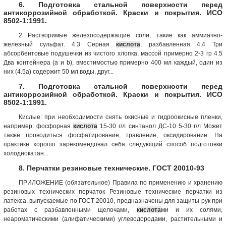
6. Подготовка стальной поверхности перед
антикоррозийной обработкой. Краски и покрытия. ИСО
8502-1:1991.
2 Растворимые железосодержащие соли, такие как аммиачно-
железный сульфат. 4.3 Серная
кислота
, разбавленная 4.4 Три
абсорбентовые подушечки из чистого хлопка, массой примерно 2-3 гр 4.5
Два контейнера (a и b), вместимостью примерно 400 мл каждый, один из
них (4.5а) содержит 50 мл воды, друг...
7. Подготовка стальной поверхности перед
антикоррозийной обработкой. Краски и покрытия. ИСО
8502-1:1991.
Кислые: при необходимости снять окисные и гидроокисные пленки,
например: фосфорная
кислота
15-30 г/л синтанол ДС-10 5-30 г/л Может
также проводиться фосфатирование, травление, оксидирование. На
практике хорошо зарекомендовал себя следующий способ подготовки
холоднокатан...
8. Перчатки резиновые технические. ГОСТ 20010-93
ПРИЛОЖЕНИЕ (обязательное) Правила по применению и хранению
резиновых технических перчаток Резиновые технические перчатки из
латекса, выпускаемые по ГОСТ 20010, предназначены для защиты рук при
работах с разбавленными щелочами,
кислота
ми и их солями,
неароматическими (алифатическими) углеводородами, растительными и