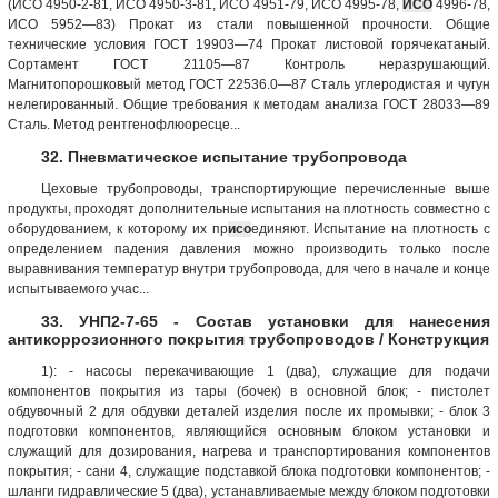
(ИСО 4950-2-81, ИСО 4950-3-81, ИСО 4951-79, ИСО 4995-78,
ИСО
4996-78,
ИСО 5952—83) Прокат из стали повышенной прочности. Общие
технические условия ГОСТ 19903—74 Прокат листовой горячекатаный.
Сортамент ГОСТ 21105—87 Контроль неразрушающий.
Магнитопорошковый метод ГОСТ 22536.0—87 Сталь углеродистая и чугун
нелегированный. Общие требования к методам анализа ГОСТ 28033—89
Сталь. Метод рентгенофлюоресце...
32. Пневматическое испытание трубопровода
Цеховые трубопроводы, транспортирующие перечисленные выше
продукты, проходят дополнительные испытания на плотность совместно с
оборудованием, к которому их пр
исо
единяют. Испытание на плотность с
определением падения давления можно производить только после
выравнивания температур внутри трубопровода, для чего в начале и конце
испытываемого учас...
33. УНП2-7-65 - Состав установки для нанесения
антикоррозионного покрытия трубопроводов / Конструкция
1): - насосы перекачивающие 1 (два), служащие для подачи
компонентов покрытия из тары (бочек) в основной блок; - пистолет
обдувочный 2 для обдувки деталей изделия после их промывки; - блок 3
подготовки компонентов, являющийся основным блоком установки и
служащий для дозирования, нагрева и транспортирования компонентов
покрытия; - сани 4, служащие подставкой блока подготовки компонентов; -
шланги гидравлические 5 (два), устанавливаемые между блоком подготовки