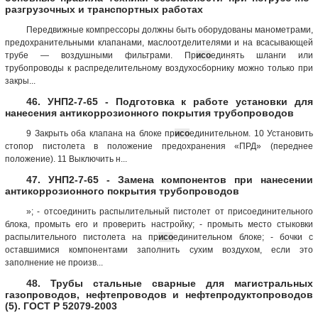
разгрузочных и транспортных работах
Передвижные компрессоры должны быть оборудованы манометрами,
предохранительными клапанами, маслоотделителями и на всасывающей
трубе — воздушными фильтрами. Пр
исо
единять шланги или
трубопроводы к распределительному воздухосборнику можно только при
закры...
46. УНП2-7-65 - Подготовка к работе установки для
нанесения антикоррозионного покрытия трубопроводов
9 Закрыть оба клапана на блоке пр
исо
единительном. 10 Установить
стопор пистолета в положение предохранения «ПРД» (переднее
положение). 11 Выключить н...
47. УНП2-7-65 - Замена компонентов при нанесении
антикоррозионного покрытия трубопроводов
»; - отсоединить распылительный пистолет от присоединительного
блока, промыть его и проверить настройку; - промыть место стыковки
распылительного пистолета на пр
исо
единительном блоке; - бочки с
оставшимися компонентами заполнить сухим воздухом, если это
заполнение не произв...
48. Трубы стальные сварные для магистральных
газопроводов, нефтепроводов и нефтепродуктопроводов
(5). ГОСТ Р 52079-2003