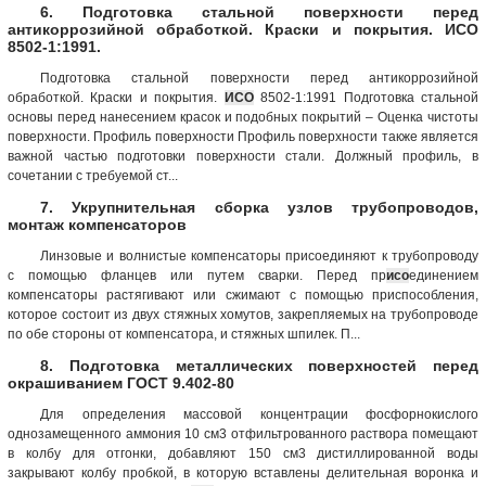
6. Подготовка стальной поверхности перед
антикоррозийной обработкой. Краски и покрытия. ИСО
8502-1:1991.
Подготовка стальной поверхности перед антикоррозийной
обработкой. Краски и покрытия.
ИСО
8502-1:1991 Подготовка стальной
основы перед нанесением красок и подобных покрытий – Оценка чистоты
поверхности. Профиль поверхности Профиль поверхности также является
важной частью подготовки поверхности стали. Должный профиль, в
сочетании с требуемой ст...
7. Укрупнительная сборка узлов трубопроводов,
монтаж компенсаторов
Линзовые и волнистые компенсаторы присоединяют к трубопроводу
с помощью фланцев или путем сварки. Перед пр
исо
единением
компенсаторы растягивают или сжимают с помощью приспособления,
которое состоит из двух стяжных хомутов, закрепляемых на трубопроводе
по обе стороны от компенсатора, и стяжных шпилек. П...
8. Подготовка металлических поверхностей перед
окрашиванием ГОСТ 9.402-80
Для определения массовой концентрации фосфорнокислого
однозамещенного аммония 10 см3 отфильтрованного раствора помещают
в колбу для отгонки, добавляют 150 см3 дистиллированной воды
закрывают колбу пробкой, в которую вставлены делительная воронка и