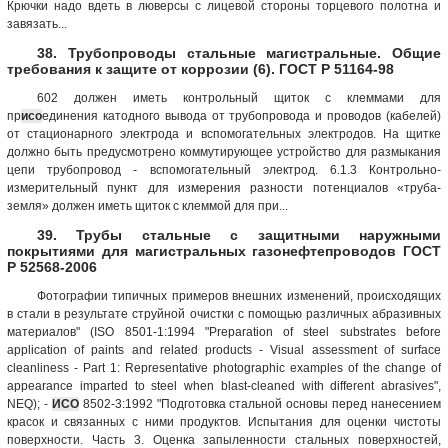
Крючки надо вдеть в люверсы с лицевой стороны торцевого полотна и
завязать...
38. Трубопроводы стальные магистральные. Общие
требования к защите от коррозии (6). ГОСТ Р 51164-98
602 должен иметь контрольный щиток с клеммами для
пр
исо
единения катодного вывода от трубопровода и проводов (кабелей)
от стационарного электрода и вспомогательных электродов. На щитке
должно быть предусмотрено коммутирующее устройство для размыкания
цепи трубопровод - вспомогательный электрод. 6.1.3 Контрольно-
измерительный пункт для измерения разности потенциалов «труба-
земля» должен иметь щиток с клеммой для при...
39. Трубы стальные с защитными наружными
покрытиями для магистральных газонефтепроводов ГОСТ
Р 52568-2006
Фотографии типичных примеров внешних изменений, происходящих
в стали в результате струйной очистки с помощью различных абразивных
материалов" (ISO 8501-1:1994 "Preparation of steel substrates before
application of paints and related products - Visual assessment of surface
cleanliness - Part 1: Representative photographic examples of the change of
appearance imparted to steel when blast-cleaned with different abrasives",
NEQ); -
ИСО
8502-3:1992 "Подготовка стальной основы перед нанесением
красок и связанных с ними продуктов. Испытания для оценки чистоты
поверхности. Часть 3. Оценка запыленности стальных поверхностей,