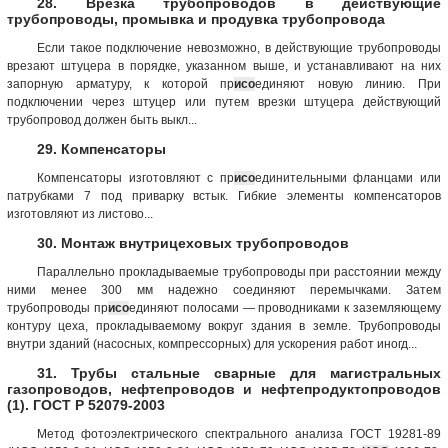
28. Врезка трубопроводов в действующие
трубопроводы, промывка и продувка трубопровода
Если такое подключение невозможно, в действующие трубопроводы
врезают штуцера в порядке, указанном выше, и устанавливают на них
запорную арматуру, к которой пр
исо
единяют новую линию. При
подключении через штуцер или путем врезки штуцера действующий
трубопровод должен быть выкл...
29. Компенсаторы
Компенсаторы изготовляют с пр
исо
единительными фланцами или
патрубками 7 под приварку встык. Гибкие элементы компенсаторов
изготовляют из листово...
30. Монтаж внутрицеховых трубопроводов
Параллельно прокладываемые трубопроводы при расстоянии между
ними менее 300 мм надежно соединяют перемычками. Затем
трубопроводы пр
исо
единяют полосами — проводниками к заземляющему
контуру цеха, прокладываемому вокруг здания в земле. Трубопроводы
внутри зданий (насосных, компрессорных) для ускорения работ иногд...
31. Трубы стальные сварные для магистральных
газопроводов, нефтепроводов и нефтепродуктопроводов
(1). ГОСТ Р 52079-2003
Метод фотоэлектрического спектрального анализа ГОСТ 19281-89