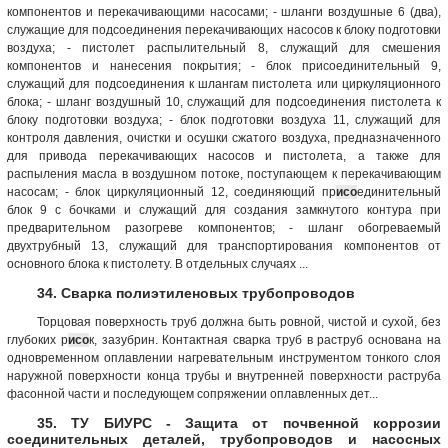
компонентов и перекачивающими насосами; - шланги воздушные 6 (два),
служащие для подсоединения перекачивающих насосов к блоку подготовки
воздуха; - пистолет распылительный 8, служащий для смешения
компонентов и нанесения покрытия; - блок присоединительный 9,
служащий для подсоединения к шлангам пистолета или циркуляционного
блока; - шланг воздушный 10, служащий для подсоединения пистолета к
блоку подготовки воздуха; - блок подготовки воздуха 11, служащий для
контроля давления, очистки и осушки сжатого воздуха, предназначенного
для привода перекачивающих насосов и пистолета, а также для
распыления масла в воздушном потоке, поступающем к перекачивающим
насосам; - блок циркуляционный 12, соединяющий пр
исо
единительный
блок 9 с бочками и служащий для создания замкнутого контура при
предварительном разогреве компонентов; - шланг обогреваемый
двухтрубный 13, служащий для транспортирования компонентов от
основного блока к пистолету. В отдельных случаях ...
34. Сварка полиэтиленовых трубопроводов
Торцовая поверхность труб должна быть ровной, чистой и сухой, без
глубоких р
исо
к, зазубрин. Контактная сварка труб в раструб основана на
одновременном оплавлении нагревательным инструментом тонкого слоя
наружной поверхности конца трубы и внутренней поверхности раструба
фасонной части и последующем сопряжении оплавленных дет...
35. ТУ БИУРС - Защита от почвенной коррозии
соединительных деталей, трубопроводов и насосных