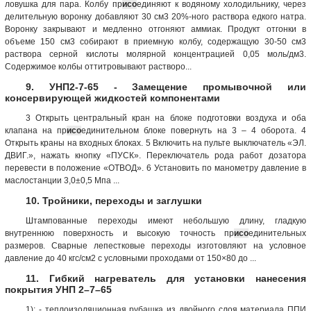
ловушка для пара. Колбу пр
исо
единяют к водяному холодильнику, через
делительную воронку добавляют 30 см3 20%-ного раствора едкого натра.
Воронку закрывают и медленно отгоняют аммиак. Продукт отгонки в
объеме 150 см3 собирают в приемную колбу, содержащую 30-50 см3
раствора серной кислоты молярной концентрацией 0,05 моль/дм3.
Содержимое колбы оттитровывают растворо...
9. УНП2-7-65 - Замещение промывочной или
консервирующей жидкостей компонентами
3 Открыть центральный кран на блоке подготовки воздуха и оба
клапана на пр
исо
единительном блоке повернуть на 3 – 4 оборота. 4
Открыть краны на входных блоках. 5 Включить на пульте выключатель «ЭЛ.
ДВИГ.», нажать кнопку «ПУСК». Переключатель рода работ дозатора
перевести в положение «ОТВОД». 6 Установить по манометру давление в
маслостанции 3,0±0,5 Мпа ...
10. Тройники, переходы и заглушки
Штампованные переходы имеют небольшую длину, гладкую
внутреннюю поверхность и высокую точность пр
исо
единительных
размеров. Сварные лепестковые переходы изготовляют на условное
давление до 40 кгс/см2 с условными проходами от 150×80 до ...
11. Гибкий нагреватель для установки нанесения
покрытия УНП 2–7–65
1); - теплоизоляционная рубашка из двойного слоя материала ППИ