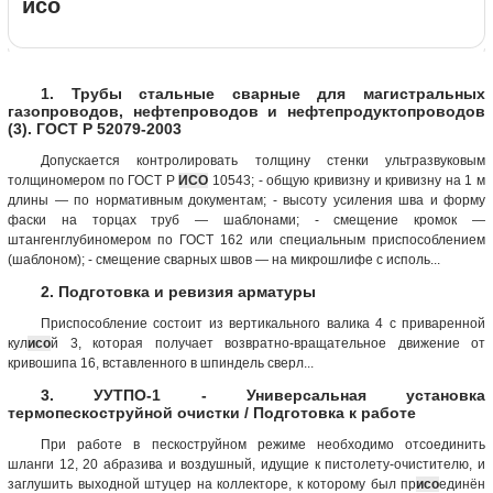
исо
1. Трубы стальные сварные для магистральных
газопроводов, нефтепроводов и нефтепродуктопроводов
(3). ГОСТ Р 52079-2003
Допускается контролировать толщину стенки ультразвуковым
толщиномером по ГОСТ Р
ИСО
10543; - общую кривизну и кривизну на 1 м
длины — по нормативным документам; - высоту усиления шва и форму
фаски на торцах труб — шаблонами; - смещение кромок —
штангенглубиномером по ГОСТ 162 или специальным приспособлением
(шаблоном); - смещение сварных швов — на микрошлифе с исполь...
2. Подготовка и ревизия арматуры
Приспособление состоит из вертикального валика 4 с приваренной
кул
исо
й 3, которая получает возвратно-вращательное движение от
кривошипа 16, вставленного в шпиндель сверл...
3. УУТПО-1 - Универсальная установка
термопескоструйной очистки / Подготовка к работе
При работе в пескоструйном режиме необходимо отсоединить
шланги 12, 20 абразива и воздушный, идущие к пистолету-очистителю, и
заглушить выходной штуцер на коллекторе, к которому был пр
исо
единён