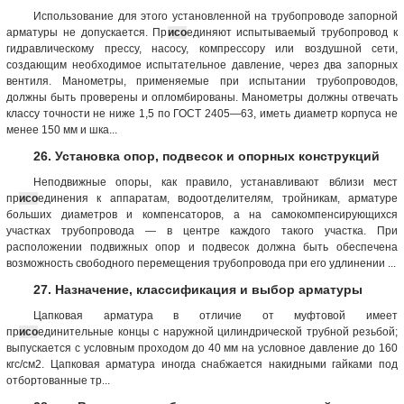
Использование для этого установленной на трубопроводе запорной
арматуры не допускается. Пр
исо
единяют испытываемый трубопровод к
гидравлическому прессу, насосу, компрессору или воздушной сети,
создающим необходимое испытательное давление, через два запорных
вентиля. Манометры, применяемые при испытании трубопроводов,
должны быть проверены и опломбированы. Манометры должны отвечать
классу точности не ниже 1,5 по ГОСТ 2405—63, иметь диаметр корпуса не
менее 150 мм и шка...
26. Установка опор, подвесок и опорных конструкций
Неподвижные опоры, как правило, устанавливают вблизи мест
пр
исо
единения к аппаратам, водоотделителям, тройникам, арматуре
больших диаметров и компенсаторов, а на самокомпенсирующихся
участках трубопровода — в центре каждого такого участка. При
расположении подвижных опор и подвесок должна быть обеспечена
возможность свободного перемещения трубопровода при его удлинении ...
27. Назначение, классификация и выбор арматуры
Цапковая арматура в отличие от муфтовой имеет
пр
исо
единительные концы с наружной цилиндрической трубной резьбой;
выпускается с условным проходом до 40 мм на условное давление до 160
кгс/см2. Цапковая арматура иногда снабжается накидными гайками под
отбортованные тр...