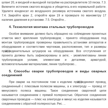
шланг 20, и входной и выходной патрубки на распределителе 10 песка. 7.3.
Включите источник сжатого воздуха и убедитесь в его нормальной работе.
Удалите конденсат из воздушного ресивера источника сжатого воздуха.
7.4. Закройте кран 2, откройте кран 19 и проверьте по манометру 17
наличие давления в установке. 7.5. Откройте...
4. Технология монтажа стальных трубопроводов
Особое внимание должно быть обращено на соблюдение проектных
отметок мест крепления трубопроводов; - принято оборудование под
монтаж трубопроводов: проверены правильность установки аппаратов и
оборудования и соответствие чертежам, расположение, тип и размеры
пр
исо
единительных штуцеров на оборудовании. Все отступления от
проекта должны быть зафиксированы в акте; - укомплектованы линии
трубопроводов узлами, элементами и деталями, арматурой,
вспомогательными материалами; линии трубопрово...
5. Способы сварки трубопроводов и виды сварных
соединений
При сварке на постоянном токе к изделию пр
исо
единяют провод,
соединенный с плюсовым полюсом машины, а к электроду — провод от
минусового полюса машины. Такое соединение сварочной цепи
называется соединением с прямой полярностью. Обратное соединение
сварочных проводов — плюс на электроде и минус на изделии называется
соединением с обратной полярностью. Рис. ...