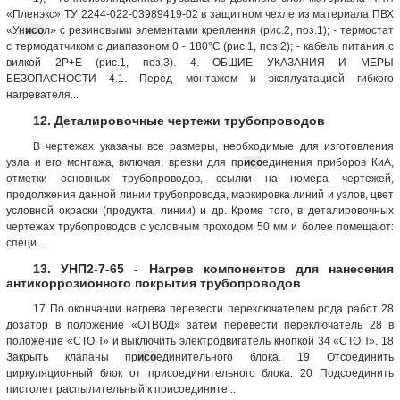
«Пленэкс» ТУ 2244-022-03989419-02 в защитном чехле из материала ПВХ
«Ун
исо
л» с резиновыми элементами крепления (рис.2, поз.1); - термостат
c термодатчиком с диапазоном 0 - 180°С (рис.1, поз.2); - кабель питания с
вилкой 2Р+Е (рис.1, поз.3). 4. ОБЩИЕ УКАЗАНИЯ И МЕРЫ
БЕЗОПАСНОСТИ 4.1. Перед монтажом и эксплуатацией гибкого
нагревателя...
12. Деталировочные чертежи трубопроводов
В чертежах указаны все размеры, необходимые для изготовления
узла и его монтажа, включая, врезки для пр
исо
единения приборов КиА,
отметки основных трубопроводов, ссылки на номера чертежей,
продолжения данной линии трубопровода, маркировка линий и узлов, цвет
условной окраски (продукта, линии) и др. Кроме того, в деталировочных
чертежах трубопроводов с условным проходом 50 мм и более помещают:
специ...
13. УНП2-7-65 - Нагрев компонентов для нанесения
антикоррозионного покрытия трубопроводов
17 По окончании нагрева перевести переключателем рода работ 28
дозатор в положение «ОТВОД» затем перевести переключатель 28 в
положение «СТОП» и выключить электродвигатель кнопкой 34 «СТОП». 18
Закрыть клапаны пр
исо
единительного блока. 19 Отсоединить
циркуляционный блок от присоединительного блока. 20 Подсоединить
пистолет распылительный к присоедините...