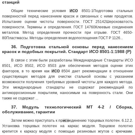
станций
Общие технические условия
ИСО
8501-1Подготовка стальных
поверхностей перед нанесением красок и связанных с ними продуктов.
Испытание оценки чистоты поверхности. ГОСТ 25142Шероховатость
поверхности. Термины и определения. ГОСТ 14760Клеевые соединения
металлов. Метод определения прочности при отрыве. ГОСТ 4650-
80Пластмассы. Методы определения водопоглощения ГОСТ Р 1126...
36. Подготовка стальной основы перед нанесением
красок и подобных покрытий. Стандарт ИСО 8501-1:1988 (Р)
В связи с этим были разработаны Международные Стандарты ИСО
8501, ИСО 8502, ИСО 8503 для обеспечения методов оценки этих
факторов, в то время как
ИСО
8504 дает рекомендации в отношении
существующих методов для очистки стальной основы с указанием
возможности получения требуемых уровней чистоты для каждого метода.
Эти международные стандарты не содержат рекомендаций по
антикоррозионным покрытиям, наносимым на поверхность стали. Они
также не содержат ...
37. Модуль технологический МТ 4-2 / Сборка,
обслуживание, гарантии
Затем можно приступать к пр
исо
единению торцевых полотен. 6.12.2.
Установка торцевых полотен на каркас модуля. Торцевое полотно
крепится к каркасу модуля с помощью резиновых жгутов с крючками.