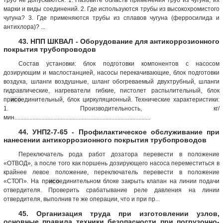
марки и виды соединений. 2. Где используются трубы из высокохромистого
чугуна? 3. Где применяются трубы из сплавов чугуна (ферросилида и
антихлора)? ...
43. НПП ШКВАЛ - Оборудование для антикоррозионного
покрытия трубопроводов
Состав установки: блок подготовки компонентов с насосом
дозирующим и маслостанцией, насосы перекачивающие, блок подготовки
воздуха, шланги воздушные, шланг обогреваемый двухтрубный, шланги
гидравлические, нагреватели гибкие, пистолет распылительный, блок
пр
исо
единительный, блок циркуляционный. Технические характеристики:
1. Производительность, кг/
мин...........................................................................................
44. УНП2-7-65 - Профилактическое обслуживание при
нанесении антикоррозионного покрытия трубопроводов
Переключатель рода работ дозатора перевести в положение
«ОТВОД», а после того как поршень дозирующего насоса переместиться в
крайнее левое положение, переключатель перевести в положение
«СТОП». На пр
исо
единительном блоке закрыть клапан на линии подачи
отвердителя. Проверить срабатывание реле давления на линии
отвердителя, выполнив те же операции, что и при пр...
45. Организация труда при изготовлении узлов,
основные правила техники безопасности при погрузочно-