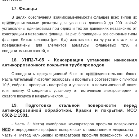
17. Фланцы
В целях обеспечения взаимозаменяемости фланцев всех типов их
пр
исо
единительные размеры для условных давлений до 200 кгс/см2
установлены одинаковыми при одних и тех же давлениях независимо от
конструкции и материала фланца. На рис. 6 приведены все основные типы
фланцев. Литые фланцы (рис. 6,а) изготовляют из чугуна и стали; они
предназначены для элементов арматуры, фланцевых труб и
соединительных частей, с...
18. УНП2-7-65 - Консервация установки нанесения
антикоррозионного покрытия трубопроводов
Отсоединить циркуляциоиный блок от пр
исо
единительного блока.
Распылительный пистолет разобрать и промыть в соответствии с пунктом
10,6, собрать, проверить настройку и упаковать в полиэтиленовый пакет
или плёнку. Отсоединить установку от источников электроэнергии и
сжатого воздуха и накрыть чехлом. ...
19. Подготовка стальной поверхности перед
антикоррозийной обработкой. Краски и покрытия. ИСО
8502-1:1991.
- Часть 3: Метод калибровки компараторов профиля поверхности
ИСО
и определение профиля поверхности с применением микроскопа. -
Часть 4: Метод калибровки компараторов профиля поверхности ИСО и