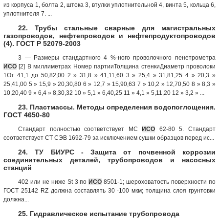
из корпуса 1, болта 2, штока 3, втулки уплотнительной 4, винта 5, кольца 6,
уплотнителя 7. ...
22. Трубы стальные сварные для магистральных
газопроводов, нефтепроводов и нефтепродуктопроводов
(4). ГОСТ Р 52079-2003
3 — Размеры стандартного 4 %-ного проволочного пенетрометра
ИСО
[2] В миллиметрах Номер партииТолщина стенкиДиаметр проволоки
1От 41,1 до 50,82,00 2 » 31,8 » 41,11,60 3 » 25,4 » 31,81,25 4 » 20,3 »
25,41,00 5 » 15,9 » 20,30,80 6 » 12,7 » 15,90,63 7 » 10,2 » 12,70,50 8 » 8,3 »
10,20,40 9 » 6,4 » 8,30,32 10 » 5,1 » 6,40,25 11 » 4,1 » 5,11,20 12 » 3,2 » ...
23. Пластмассы. Методы определения водопоглощения.
ГОСТ 4650-80
Стандарт полностью соответствует МС
ИСО
62-80 5. Стандарт
соответствует СТ СЭВ 1692-79 за исключением сушки образцов перед ис...
24. ТУ БИУРС - Защита от почвенной коррозии
соединительных деталей, трубопроводов и насосных
станций
402 или не ниже St 3 по
ИСО
8501-1; шероховатость поверхности по
ГОСТ 25142 RZ должна составлять 30 -100 мкм; толщина слоя грунтовки
должна...
25. Гидравлическое испытание трубопровода