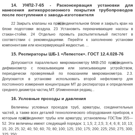
14. УНП2-7-65 - Расконсервация установки для
нанесения антикоррозионного покрытия трубопроводов
после поступления с завода-изготовителя
22 Закрыть клапаны на пр
исо
единительном блоке и закрыть кран на
блоке подготовки воздуха. 23 Установить перекачивающие насосы в
стакан-стойки. 24 Отдельно промыть распылительный пистолет в
соответствии с рекомендациями. Перейти к заполнению установки
компонентами или консервирующей жидкостью. ...
15. Респираторы ШБ-1 «Лепесток». ГОСТ 12.4.028-76
Допускается параллельно микроманометру МКВ-250 пр
исо
единять
дифманометр с показывающим или записывающим устройством,
периодически проверяемый по показаниям микроманометра. 2.3.
Допускается в установке использовать второй нефелометр для
постоянного измерения концентрации МТ до респиратора и определения
среднего диаметра частиц МТ. (Измененная редакц...
16. Условные проходы и давления
Величины условных проходов труб, арматуры, соединительных
частей, а также всех деталей технологического оборудования приборов, к
которым пр
исо
единяют трубы или арматуру, установлены ГОСТом 355—
52. Эти величины имеют следующий порядок: 1; 1,5; 2; 2,5; 3; 4; 6; 8; 10; 13;
15; 20; 25; 32; 40; 50; 60; 70; 80; 100; 125; 150; 175; 200; 225; 250; 275; 300;
325; 350; ...