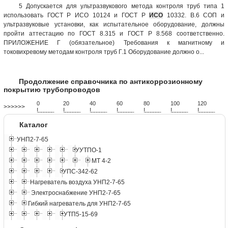
5 Допускается для ультразвукового метода контроля труб типа 1
использовать ГОСТ Р ИСО 10124 и ГОСТ Р
ИСО
10332. В.6 СОП и
ультразвуковые установки, как испытательное оборудование, должны
пройти аттестацию по ГОСТ 8.315 и ГОСТ Р 8.568 соответственно.
ПРИЛОЖЕНИЕ Г (обязательное) Требования к магнитному и
токовихревому методам контроля труб Г.1 Оборудование должно о...
Продолжение справочника по антикоррозионному
покрытию трубопроводов
0
20
40
60
80
100
120
>>>>>>
!
.
.
.
.
.
.
.
.
.
.
.
.
.
.
.
.
.
.
.
!
.
.
.
.
.
.
.
.
.
.
.
.
.
.
.
.
.
.
.
!
.
.
.
.
.
.
.
.
.
.
.
.
.
.
.
.
.
.
.
!
.
.
.
.
.
.
.
.
.
.
.
.
.
.
.
.
.
.
.
!
.
.
.
.
.
.
.
.
.
.
.
.
.
.
.
.
.
.
.
!
.
.
.
.
.
.
.
.
.
.
.
.
.
.
.
.
.
.
.
!
.
.
.
.
.
.
.
.
.
.
.
.
.
.
.
.
.
.
.
Каталог
УНП2-7-65
УУТПО-1
МТ 4-2
УПС-342-62
Нагреватель воздуха УНП2-7-65
Электроснабжение УНП2-7-65
Гибкий нагреватель для УНП2-7-65
УТП5-15-69