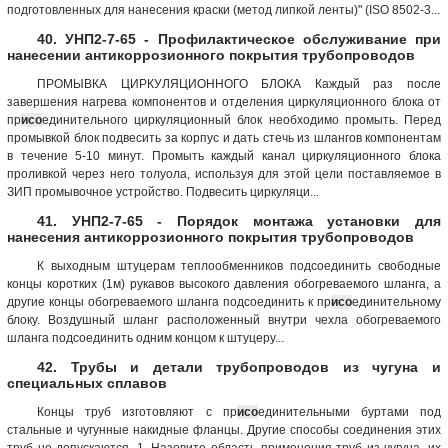
подготовленных для нанесения краски (метод липкой ленты)" (ISO 8502-3...
40. УНП2-7-65 - Профилактическое обслуживание при
нанесении антикоррозионного покрытия трубопроводов
ПРОМЫВКА ЦИРКУЛЯЦИОННОГО БЛОКА Каждый раз после
завершения нагрева компонентов и отделения циркуляционного блока от
пр
исо
единительного циркуляционный блок необходимо промыть. Перед
промывкой блок подвесить за корпус и дать стечь из шлангов компонентам
в течение 5-10 минут. Промыть каждый канал циркуляционного блока
проливкой через него толуола, используя для этой цели поставляемое в
ЗИП промывочное устройство. Подвесить циркуляци...
41. УНП2-7-65 - Порядок монтажа установки для
нанесения антикоррозионного покрытия трубопроводов
К выходным штуцерам теплообменников подсоединить свободные
концы коротких (1м) рукавов высокого давления обогреваемого шланга, а
другие концы обогреваемого шланга подсоединить к пр
исо
единительному
блоку. Воздушный шланг расположенный внутри чехла обогреваемого
шланга подсоединить одним концом к штуцеру...
42. Трубы и детали трубопроводов из чугуна и
специальных сплавов
Концы труб изготовляют с пр
исо
единительными буртами под
стальные и чугунные накидные фланцы. Другие способы соединения этих
труб не допускаются. 1. Назовите область применения труб из чугуна, их