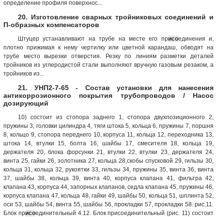
определение профиля поверхнос...
20. Изготовление сварных тройниковых соединений и
П-образных компенсаторов
Штуцер устанавливают на трубе на месте его пр
исо
единения и,
плотно прижимая к нему чертилку или цветной карандаш, обводят на
трубе место вырезки отверстия. Резку по линиям разметки деталей
тройников из углеродистой стали выполняют вручную газовым резаком, а
тройников из...
21. УНП2-7-65 - Состав установки для нанесения
антикоррозионного покрытия трубопроводов / Насос
дозирующий
10) состоит из стопора заднего 1, стопора двухпозиционного 2,
пружины 3, головки цилиндра 4, тяги штока 5, кольца 6, пружины 7, поршня
8, кольцо 9, стопора переднего 10, корпуса 11, кольца 12, переходника 13,
штока 14, втулки 15, болта 16, шайбы 17, смесителя 18, кольца 19,
держателя 20, блока форсунки 21, втулки 22, втулки 23, держателя 24,
винта 25, гайки 26, золотника 27, кольца 28,скобы спусковой 29, гильзы 30,
кольца 31, кольца 32, рукоятки 33, гильзы 34, пружины 35, винта 36, винта
37, шайбы 38, кольца 39, винта 40, корпуса клапана 41, фильтра 42,
клапана 43, корпуса 44, запорных клапанов, седла клапана 45, пружины 46,
корпуса клапана 47, кольца 48, гайки 49, шайбы 50, кольца 51, шплинта 52,
оси 53, шайбы 54, винта 55, шайбы 56, прокладки 57, прокладки 58. рис.11.
Блок пр
исо
единительный 4.12. Блок присоединительный (рис. 11) состоит