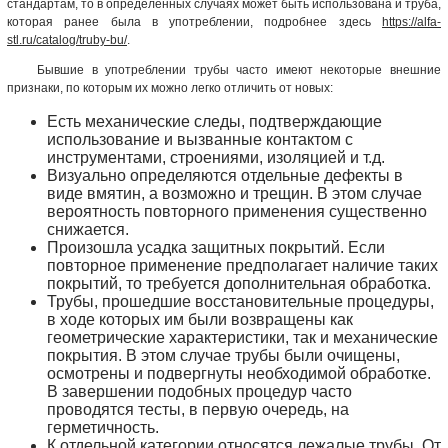
стандартам, то в определенных случаях может быть использована и труба,
которая ранее была в употреблении, подробнее здесь
https://alfa-
stl.ru/catalog/truby-bu/
.
Бывшие в употреблении трубы часто имеют некоторые внешние
признаки, по которым их можно легко отличить от новых:
Есть механические следы, подтверждающие
использование и вызванные контактом с
инструментами, строениями, изоляцией и т.д.
Визуально определяются отдельные дефекты в
виде вмятин, а возможно и трещин. В этом случае
вероятность повторного применения существенно
снижается.
Произошла усадка защитных покрытий. Если
повторное применение предполагает наличие таких
покрытий, то требуется дополнительная обработка.
Трубы, прошедшие восстановительные процедуры,
в ходе которых им были возвращены как
геометрические характеристики, так и механические
покрытия. В этом случае трубы были очищены,
осмотрены и подвергнуты необходимой обработке.
В завершении подобных процедур часто
проводятся тесты, в первую очередь, на
герметичность.
К отдельной категории относятся лежалые трубы. От