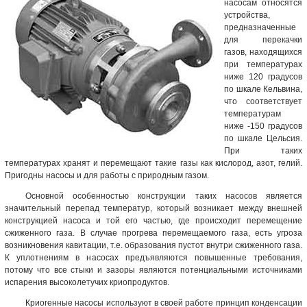
насосам относятся
устройства,
предназначенные
для перекачки
газов, находящихся
при температурах
ниже 120 градусов
по шкале Кельвина,
что соответствует
температурам
ниже -150 градусов
по шкале Цельсия.
При таких
температурах хранят и перемещают такие газы как кислород, азот, гелий.
Пригодны насосы и для работы с природным газом.
Основной особенностью конструкции таких насосов является
значительный перепад температур, который возникает между внешней
конструкцией насоса и той его частью, где происходит перемещение
сжиженного газа. В случае прогрева перемещаемого газа, есть угроза
возникновения кавитации, т.е. образования пустот внутри сжиженного газа.
К уплотнениям в насосах предъявляются повышенные требования,
потому что все стыки и зазоры являются потенциальными источниками
испарения высоколетучих криопродуктов.
Криогенные насосы используют в своей работе принцип конденсации