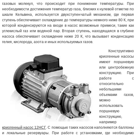
газовых молекул, что происходит при понижении температуры. При
необходимости достижения температур газа, близких к нулевой отметке по
шкале Кельвина, используется двухступенчатый механизм, где первая
ступень обеспечивает охлаждение до температуры немного ниже 80 К, при
которой конденсируются на входе в насос возможные примеси, такие как
углекислый газ или водяной пар. Вторая ступень, находящаяся в глубине
насоса обеспечивает охлаждение ниже 20 К, что вызывает конденсацию
гелия, кислорода, азота и иных используемых газов.
Конструктивно
криогенные насосы
имеют поршневую
или центробежную
конструкцию. При
работе с
относительно
небольшими
объемами газов,
можно
использовать
поршневую
конструкцию,
например
криогенный насос 12НСГ
. С помощью таких насосов наполняются баллоны
и локальные резервуары. При работе с установками, где необходимо