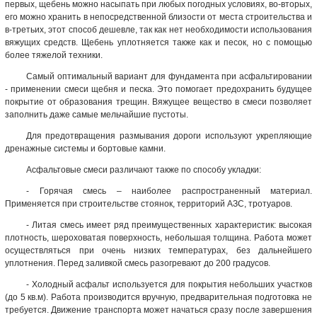
первых, щебень можно насыпать при любых погодных условиях, во-вторых,
его можно хранить в непосредственной близости от места строительства и
в-третьих, этот способ дешевле, так как нет необходимости использования
вяжущих средств. Щебень уплотняется также как и песок, но с помощью
более тяжелой техники.
Самый оптимальный вариант для фундамента при асфальтировании
- применении смеси щебня и песка. Это помогает предохранить будущее
покрытие от образования трещин. Вяжущее вещество в смеси позволяет
заполнить даже самые мельчайшие пустоты.
Для предотвращения размывания дороги используют укрепляющие
дренажные системы и бортовые камни.
Асфальтовые смеси различают также по способу укладки:
- Горячая смесь – наиболее распространенный материал.
Применяется при строительстве стоянок, территорий АЗС, тротуаров.
- Литая смесь имеет ряд преимущественных характеристик: высокая
плотность, шероховатая поверхность, небольшая толщина. Работа может
осуществляться при очень низких температурах, без дальнейшего
уплотнения. Перед заливкой смесь разогревают до 200 градусов.
- Холодный асфальт используется для покрытия небольших участков
(до 5 кв.м). Работа производится вручную, предварительная подготовка не
требуется. Движение транспорта может начаться сразу после завершения