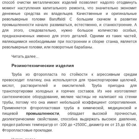
способ очистки металлических изделий позволяет надолго отодвинуть
момент наступления капитального ремонта, что значительно экономит
денежные средства их владельцев. Качественные и оригинальные
револьверные головки Baruffaldi С большим скачком в развитии
промышленности начало развиваться, естественно, и станкостроение. А
для этого, следовательно, нужно большое количество особых,
предназначенных именно для этого деталей. Одними из таких частей,
являющимися необходимыми при построении и сборке станка, является
револьверные головки, или поворотные барабаны.
Читать далее...
Резинотехнические изделия
Труба из фторопласта по стойкости к агрессивным средам
превосходит платину, она используется для транспортировки щелочей,
кислот, растворителей и окислителей. Труба пригодна для
транспортировки холодных и горячих составов. Из нее изготовляют
сантехническое оборудование, мелкие частицы не налипают на стенки
трубы, потому что она имеет небольшой коэффициент сопротивления.
Применяется фторопластовая труба в химической, медицинской и
пищевой
промышленности
, обладает высокой прочностью,
диэлектрическими свойствами, способна выдержать высокое давление,
предел рабочих температур от -100 до +2500С, диаметр ее от 15 до 60 см.
Фторопластовые прокладки.