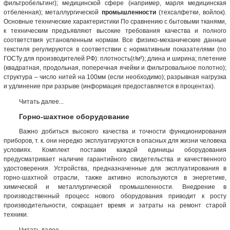
фильтробельтинг); медицинской сфере (например, марля медицинская
отбеленная); металлургической
промышленности
(техсалфетки, войлок).
Основные технические характеристики По сравнению с бытовыми тканями,
к техническим предъявляют высокие требования качества и полного
соответствия установленным нормам. Все физико-механические данные
текстиля регулируются в соответствии с нормативным показателями (по
ГОСТу для производителей РФ): плотность(г/м²); длина и ширина; плетение
(квадратная, продольная, поперечная ячейки и фильтровальное полотно);
структура – число нитей на 100мм (если необходимо); разрывная нагрузка
и удлинение при разрыве (информация предоставляется в процентах).
Читать далее...
Горно-шахтное оборудование
Важно добиться высокого качества и точности функционирования
приборов, т. к. они нередко эксплуатируются в опасных для жизни человека
условиях. Комплект поставки каждой единицы оборудования
предусматривает наличие гарантийного свидетельства и качественного
удостоверения. Устройства, предназначенные для эксплуатирования в
горно-шахтной отрасли, также активно используются в энергетике,
химической и металлургической
промышленности
. Внедрение в
производственный процесс нового оборудования приводит к росту
производительности, сокращает время и затраты на ремонт старой
техники.