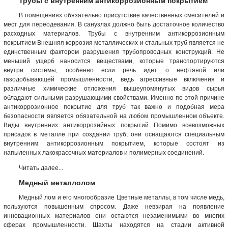
Трубы с внутренним антикоррозионным покрытием
В помещениях обязательно присутствие качественных смесителей и
мест для переодевания. В санузлах должно быть достаточное количество
расходных материалов. Трубы с внутренним антикоррозионным
покрытием Внешняя коррозия металлических и стальных труб является не
единственным фактором разрушения трубопроводных конструкций. Не
меньший ущерб наносится веществами, которые транспортируются
внутри системы, особенно если речь идет о нефтяной или
газодобывающей промышленности, ведь агрессивные включения и
различные химические отложения вышеупомянутых видов сырья
обладают сильными разрушающими свойствами. Именно по этой причине
антикоррозионное покрытие для труб так важно и подобная мера
безопасности является обязательной на любом промышленном объекте.
Виды внутренних антикоррозийных покрытий Помимо всевозможных
присадок в металле при создании труб, они оснащаются специальным
внутренним антикоррозионным покрытием, которые состоят из
напыленных лакокрасочных материалов и полимерных соединений.
Читать далее...
Медный металлолом
Медный лом и его многообразие Цветные металлы, в том числе медь,
пользуются повышенным спросом. Даже невзирая на появление
инновационных материалов они остаются незаменимыми во многих
сферах промышленности. Шахты находятся на стадии активной