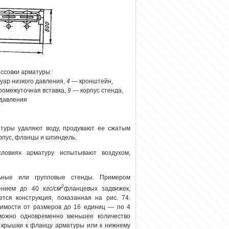
ессовки арматуры:
уар низкого давления,
4
— кронштейн,
ромежуточная вставка,
9
— корпус стенда,
 давления
атуры удаляют воду, продувают ее сжатым
рпус, фланцы и шпиндель.
словиях арматуру испытывают воздухом,
ьные или групповые стенды. Примером
2
влением до 40
кгс/см
фланцевых задвижек,
ется конструкция, показанная на рис. 74.
симости от размеров до 16 единиц — по 4
можно одновременно меньшее количество
а крышки к фланцу арматуры или к нижнему