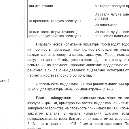
Вид испытания
Материал корпуса
а
Из стали, чугуна, ц
сплавов
На прочность корпуса арматуры
Из пластмасс
На плотность (герметичность)
Из стали, чугуна, ц
запорного устройства арматуры
сплавов Из пластма
Гидравлическое испытание арматуры производят водо
на прочность производят при полностью открытом клап
находиться весь корпус и крышка арматуры. Перед испыт
насухо вытирают. Чтобы лучше выявить дефекты, корпус и 
испытании на прочность
пробное давление
поддерживают 
рабочего. При рабочем давлении тщательно осматривают
(герметичность) запорного устройства.
рытия?
Длительность выдерживания при рабочем давлении а
30
мин,
для арматуры меньших диаметров— 15
мин.
Если не обнаружено просачивание воды через метал
корпуса и крышки, арматура считается выдержавшей испы
запорного устройства на плотность принимают по ГОСТ 954
закрытом клапане. В начале испытания удаляют возд
поверхностями затвора. Для этого при закрытом затворе да
2—3 раза открывают на 0,5—1
мм
и снова закрывают. П