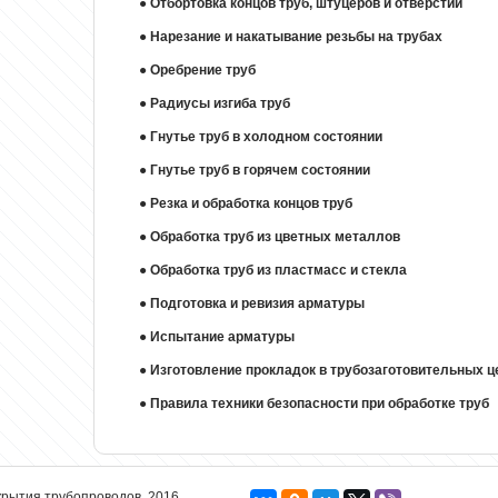
●
Отбортовка концов труб, штуцеров и отверстий
●
Нарезание и накатывание резьбы на трубах
●
Оребрение труб
●
Радиусы изгиба труб
●
Гнутье труб в холодном состоянии
●
Гнутье труб в горячем состоянии
●
Резка и обработка концов труб
●
Обработка труб из цветных металлов
●
Обработка труб из пластмасс и стекла
●
Подготовка и ревизия арматуры
●
Испытание арматуры
●
Изготовление прокладок в трубозаготовительных ц
●
Правила техники безопасности при обработке труб
крытия трубопроводов, 2016