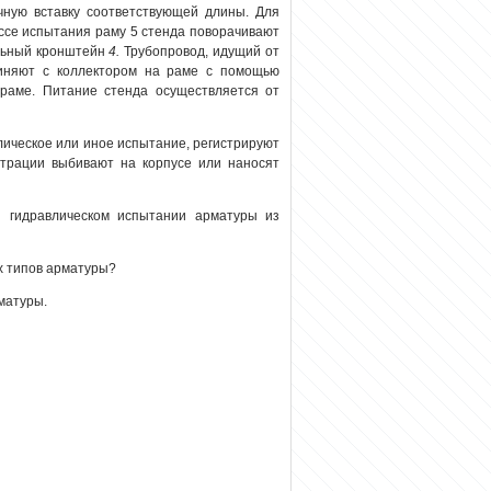
чную вставку соответствующей длины. Для
ссе испытания раму 5 стенда поворачивают
альный кронштейн
4.
Трубопровод, идущий от
единяют с коллектором на раме с помощью
раме. Питание стенда осуществляется от
ическое или иное испытание, регистрируют
страции выбивают на корпусе или наносят
и гидравлическом испытании арматуры из
х типов арматуры?
матуры.