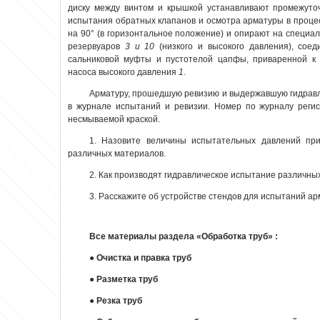
диску между винтом и крышкой устанавливают промежуто
испытания обратных клапанов и осмотра арматуры в проце
на 90° (в горизонтальное положение) и опирают на специ
резервуаров
3 и 10
(низкого и высокого давления), со
сальниковой муфты и пустотелой цапфы, приваренной к 
насоса высокого давления
1
.
Арматуру, прошедшую ревизию и выдержавшую гидравл
в журнале испытаний и ревизии. Номер по журналу реги
несмываемой краской.
1. Назовите величины испытательных давлений пр
различных материалов.
2. Как производят гидравлическое испытание различны
3. Расскажите об устройстве стендов для испытаний ар
Все материалы раздела «Обработка труб» :
●
Очистка и правка труб
●
Разметка труб
●
Резка труб