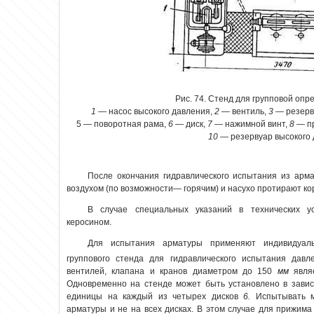
Рис. 74. Стенд для групповой опр
1
— насос высокого давления,
2
— вентиль,
3
— резерв
5 — поворотная рама,
6 —
диск,
7
— нажимной винт,
8
— п
10
— резервуар высокого
После окончания гидравлического испытания из арм
воздухом (по возможности— горячим) и насухо протирают ко
В случае специальных указаний в технических у
керосином.
Для испытания арматуры применяют индивидуал
группового стенда для гидравлического испытания да
вентилей, клапана и кранов диаметром до 150
мм
явля
Одновременно на стенде может быть установлено в зави
единицы на каждый из четырех дисков
6.
Испытывать 
арматуры и не на всех дисках. В этом случае для прижим