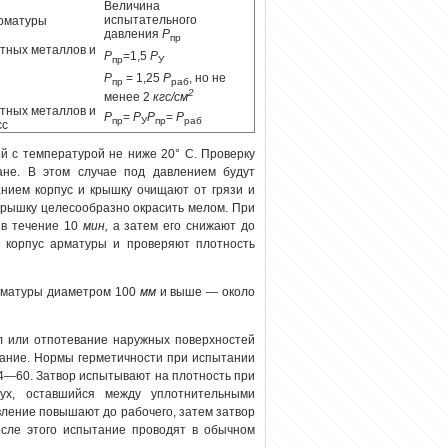
Величина
испытательного
рматуры
давления
Р
пр
ветных металлов и
Р
=1,5
Р
пр
У
Р
= 1,25
Р
, но не
пр
раб
2
менее 2
кгс/см
ветных металлов и
Р
=
Р
Р
=
Р
пр
У
пр
раб
сс
й с температурой не ниже 20° С. Проверку
ане. В этом случае
под давлением
будут
анием корпус и крышку очищают от грязи и
крышку целесообразно окрасить мелом. При
в течение 10
мин,
а затем его снижают до
 корпус арматуры и проверяют плотность
рматуры диаметром 100
мм
и выше — около
л или отпотевание наружных поверхностей
тание. Нормы герметичности при испытании
4—60. Затвор испытывают на плотность при
ух, оставшийся между уплотнительными
вление повышают до рабочего, затем затвор
осле этого испытание проводят в обычном