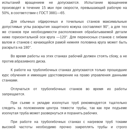
испытаний вращением не допускаются. Испытание вращением
производят в течение 15
мин
при скорости, превышающей рабочую на
50%, в соответствии с ГОСТ 3881—65.
Для обычных обдирочных и точильных станков максимальные
допустимые углы раскрытия защитного кожуха составляют 90°, а для тех
же станков при необходимости расположения обрабатываемой детали
ниже горизонтальной оси круга —120°. Для переносных станков с гибким
валом и станков с качающейся рамой нижняя половина круга может быть
раскрыта на 180°.
Во время работы на этих станках рабочий должен стоять сбоку, а не
против абразивного диска.
К работе на трубогибочных станках допускаются только прошедшие
курс обучения и имеющие удостоверение на право управления данными
станками.
Отлучаться от трубогибочных станков во время их работы
запрещается.
При съеме н укладке изогнутых труб рекомендуется тщательно
следить за положением центра тяжести трубы, так как при подъеме
изогнутая труба может развернуться и поранить рабочих.
При работе на трубогибочных станках с нагревом труб токами
высокой частоты необходимо прочно закреплять трубы и строго