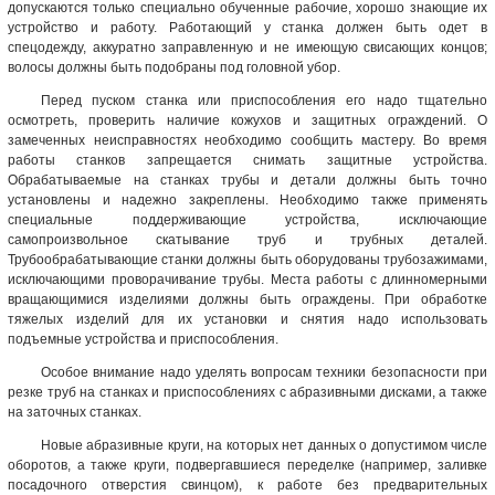
допускаются только специально обученные рабочие, хорошо знающие их
устройство и работу. Работающий у станка должен быть одет в
спецодежду, аккуратно заправленную и не имеющую свисающих концов;
волосы должны быть подобраны под головной убор.
Перед пуском станка или приспособления его надо тщательно
осмотреть, проверить наличие кожухов и защитных ограждений. О
замеченных неисправностях необходимо сообщить мастеру. Во время
работы станков запрещается снимать защитные устройства.
Обрабатываемые на станках трубы и детали должны быть точно
установлены и надежно закреплены. Необходимо также применять
специальные поддерживающие устройства, исключающие
самопроизвольное скатывание труб и трубных деталей.
Трубообрабатывающие станки должны быть оборудованы трубозажимами,
исключающими проворачивание трубы. Места работы с длинномерными
вращающимися изделиями должны быть ограждены. При обработке
тяжелых изделий для их установки и снятия надо использовать
подъемные устройства и приспособления.
Особое внимание надо уделять вопросам техники безопасности при
резке труб на станках и приспособлениях с абразивными дисками, а также
на заточных станках.
Новые абразивные круги, на которых нет данных о допустимом числе
оборотов, а также круги, подвергавшиеся переделке (например, заливке
посадочного отверстия свинцом), к работе без предварительных