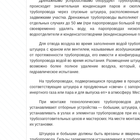
Дренажными устройствами
оборудуют трубопрово
происходит значительная конденсация паров и скопл
трубопровода через спускные штуцера, расположенные 
задвижками участка. Дренажные трубопроводы выполняют 
отдельных случаях до 50
мм
(при паропроводах большой п
своевременно удалять воду, на паропроводах низко
водоотделители и конденсатоотводчики (конденсационные г
Для отвода воздуха во время заполнения водой трубоп
штуцера с краном или вентилем, называемые
воздушникам
от протяженности трубопровода, его емкости и конфигурац
трубопровода водой во время испытания. Размещение штуц
возможно более полное удаление воздуха, который, 
гидравлическое испытание.
На трубопроводах, подвергающихся продувке в процес
соответствующие штуцера и продувочные «свечи» с запор
инертного газа или пара и для выпуска еп> в атмосферу. Мес
При монтаже технологических трубопроводов 
устанавливают отборные устройства — бобышки, штуцера,
устанавливать в узлах и элементах трубопроводов при их 
трубозаготовительных цехов и мастерских. На месте монтаж
их установки.
Штуцера и бобышки должны быть врезаны и вварены 
трубопровода. Гильзы термометров устанавливают в трубоп