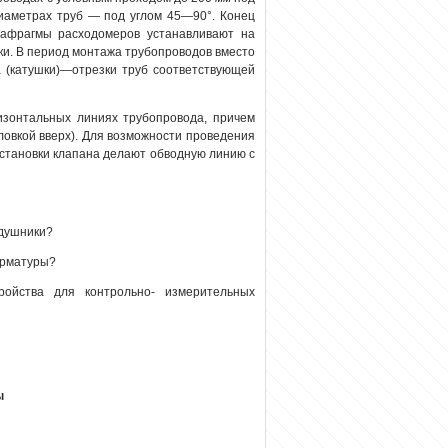
диаметрах труб — под углом 45—90°. Конец
иафрагмы расходомеров устанавливают на
ки. В период монтажа трубопроводов вместо
 (катушки)—отрезки труб соответствующей
изонтальных линиях трубопровода, причем
овкой вверх). Для возможности проведения
установки клапана делают обводную линию с
здушники?
арматуры?
ройства для контрольно- измерительных
ы