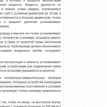
ды, в которых в процессе эксплуатации
ение жидкости. Жидкость удаляется из
в нижних точках каждого, отключаемого
из труб с условным диаметром до 32
мм,
в
ротяженности и больших диаметров). Чтобы
го и среднего давления устанавливают
оршки).
ровода в верхних его точках устанавливают
и.
Количество и размеры штуцеров зависят
ии, а также от принятой схемы заполнения
еров на трубопроводе должно обеспечивать
создавая воздушные пробки, затрудняет
се эксплуатации и ремонта, устанавливают
ными устройствами для подключения линии
та их установки указываются в проектах.
для
контрольно-измерительных приборов
 карманы. Отборные устройства необходимо
централизованном изготовлении в условиях
а производят только проверку правильности
так, чтобы их концы не выступали внутрь
роводах с условным проходом до 200
мм
под