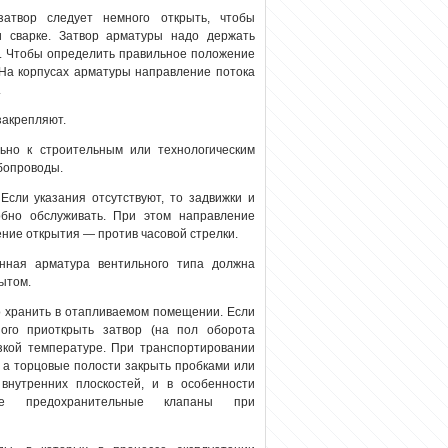
атвор следует немного открыть, чтобы
и сварке. Затвор арматуры надо держать
а. Чтобы определить правильное положение
 На корпусах арматуры направление потока
.
закрепляют.
льно к строительным или технологическим
убопроводы.
сли указания отсутствуют, то задвижки и
обно обслуживать. При этом направление
ение открытия — против часовой стрелки.
анная арматура вентильного типа должна
рытом.
 хранить в отапливаемом помещении. Если
ого приоткрыть затвор (на пол оборота
зкой температуре
. При транспортировании
, а торцовые полости закрыть пробками или
внутренних плоскостей, и в особенности
ые предохранительные клапаны при