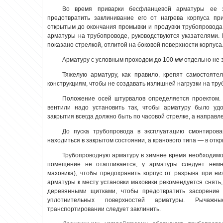
Во время приварки бесфланцевой арматуры ее з
предотвратить заклинивание его от нагрева корпуса пр
открытым до окончания промывки и продувки трубопровод
арматуры на трубопроводе, руководствуются указателями.
показано стрелкой, отлитой на боковой поверхности корпуса
Арматуру с условным проходом до 100
мм
отдельно не 
Тяжелую арматуру, как правило, крепят самостояте
конструкциям, чтобы не создавать излишней нагрузки на тр
Положение осей штурвалов определяется проектом. Е
вентили надо установить так, чтобы арматуру было уд
закрытия всегда должно быть по часовой стрелке, а направл
До пуска трубопровода в эксплуатацию смонтиров
находиться в закрытом состоянии, а кранового типа — в отк
Трубопроводную арматуру в зимнее время необходимо
помещение не отапливается, у арматуры следует немн
маховика), чтобы предохранить корпус от разрыва
при ни
арматуры к месту установки маховики рекомендуется снять
деревянными щитками, чтобы предотвратить засорение 
уплотнительных поверхностей арматуры. Рычажн
транспортировании следует заклинить.