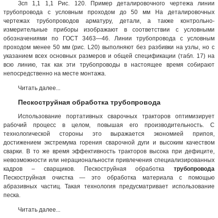
Зсп 1,1 1,1 Рис. 120. Пример деталировочного чертежа линии
трубопровода с условным проходом до 50 мм На деталировочных
чертежах трубопроводов арматуру, детали, а также контрольно-
измерительные приборы изображают в соответствии с условными
обозначениями по ГОСТ 3463—46. Линии трубопровода с условным
проходом менее 50 мм (рис. L20) выполняют без разбивки на узлы, но с
указанием всех основных размеров и общей спецификации (табл. 17) на
всю линию, так как эти трубопроводы в настоящее время собирают
непосредственно на месте монтажа.
Читать далее...
Пескоструйная обработка трубопровода
Использование портативных сварочных тракторов оптимизирует
рабочий процесс в целом, повышая его производительность. С
технологической стороны это выражается экономией припоя,
достижением экстремума горения сварочной дуги и высоким качеством
сварки. В то же время эффективность тракторов высока при дефиците,
невозможности или нерациональности привлечения специализированных
кадров – сварщиков. Пескоструйная обработка
трубопровода
Пескоструйная очистка — это обработка материала с помощью
абразивных частиц. Такая технология предусматривает использование
песка.
Читать далее...