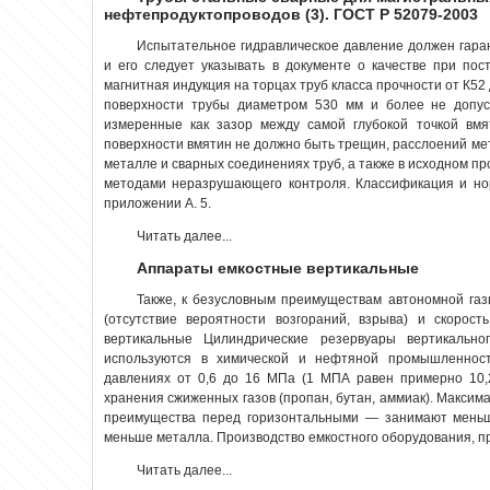
нефтепродуктопроводов (3). ГОСТ Р 52079-2003
Испытательное гидравлическое давление должен гаран
и его следует указывать в документе о качестве при пос
магнитная индукция на торцах труб класса прочности от К52 
поверхности трубы диаметром 530 мм и более не допус
измеренные как зазор между самой глубокой точкой вм
поверхности вмятин не должно быть трещин, расслоений
ме
металле и сварных соединениях труб, а также в исходном п
методами неразрушающего контроля. Классификация и но
приложении А. 5.
Читать далее...
Аппараты емкостные вертикальные
Также, к безусловным преимуществам автономной газ
(отсутствие вероятности возгораний, взрыва) и скорос
вертикальные Цилиндрические резервуары вертикальн
используются в химической и нефтяной промышленнос
давлениях от 0,6 до 16 МПа (1 МПА равен примерно 10
хранения сжиженных газов (пропан, бутан, аммиак). Максимал
преимущества перед горизонтальными — занимают меньш
меньше металла. Производство емкостного оборудования, п
Читать далее...