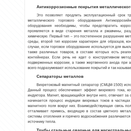
Антикоррозионные покрытия металлическог
Это позволяет продлить эксплуатационный срок т
металлического торгового оборудования Антикоррозий
оборудования необходимы, чтобы предотвратить корр
проявляется в виде старения металла и ржавчины, раз
химическую. Первый тип – это постепенное разрушение мет
среды, второй тип коррозии характерен для образцов, ко
случае, если торговое оборудование используется для выкл
также различных товаров, в составе которых есть реаг
контейнерах. Если речь не идет о конструктивном мето
подверженных коррозии, а также жертвенного анода при 
всего подразумевают использование покрытий и так называе
Сепараторы металлов
Вихретоковый магнитный сепаратор (СМЦМ-1500) испо
Данный процесс обеспечивает эффект вихревого тока, к
индуктора. Магнит, вращающийся внутри него, отвечает за 
начинается процесс индукции вихревых токов в частицах
магнитного поля вокруг них. Взаимодействующая связь по
отталкивает примесь, входящую в состав цветного мета
системы отопления и горячего водоснабжения различаются к
источнику тепла.
Трубы стальные сварные для магистральны