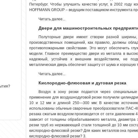
Петербург. Чтобы улучшить качество услуг, в 2002 году к
HOFFMANN GROUP – ведущим поставщиком инструмента проф
Читать далее...
Двери для машиностроительных предприят
Полуторные двери имеют створки разной ширины,
производственных помещений, как правило, должны обла
противопожарными свойствами. Это могут обеспечить глу
модели. Главное преимущество двери из
металла
в высок
надежный, устойчив к внешним воздействиям, не по
металлическая дверь обеспечит защиту от шума и хорошую
Читать далее...
Кислородно-флюсовая и дуговая резка
рытия?
Воздух в зону резки подается через специальные
применение для воздушнодуговой резки получили цилиндрич
10 и 12 мм и длиной 250—300 мм: В качестве источник
использованы обычные сварочные преобразователи ПАС-40
резака сжатым воздухом производится от сети давлением 4
зависит от толщины обрабатываемого
металла
, диаметра 
резки труб из нержавеющей стали толщиной до 10 мм соста
кислородно-флюсовой резки? Для каких металлов она приме
кислородно-флюсовой резки? 3.