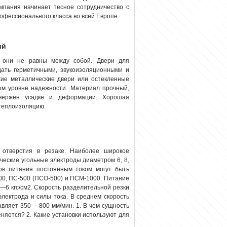
омпания начинает тесное сотрудничество с
ессионального класса во всей Европе.
ий
 они не равны между собой. Двери для
дать герметичными, звукоизоляционными и
хие металлические двери или остекленные
ом уровне надежности. Материал прочный,
двержен усадке и деформации. Хорошая
 теплоизоляцию.
 отверстия в резаке. Наиболее широкое
еские угольные электроды диаметром 6, 8,
ов питания постоянным током могут быть
0, ПС-500 (ПСО-500) и ПСМ-1000. Питание
—6 кгс/см2. Скорость разделительной резки
электрода и силы тока. В среднем скорость
вляет 350— 800 мм/мин. 1. В чем сущность
няется? 2. Какие установки используют для