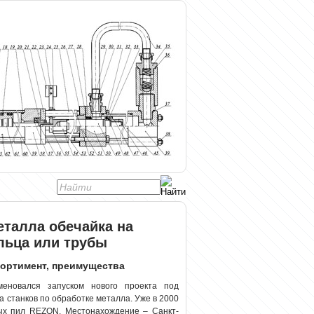
еталла обечайка на
льца или трубы
сортимент, преимущества
меновался запуском нового проекта под
 станков по обработке металла. Уже в 2000
ных пил REZON. Местонахождение – Санкт-