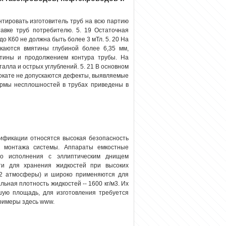
тировать изготовитель труб на всю партию
тавке труб потребителю. 5. 19 Остаточная
до К60 не должна быть более 3 мТл. 5. 20 На
каются вмятины глубиной более 6,35 мм,
ятины и продолжением контура трубы. На
талла
и острых углублений. 5. 21 В основном
рокате не допускаются дефекты, выявляемые
рмы несплошностей в трубах приведены в
ификации относятся высокая безопасность
ть монтажа системы. Аппараты емкостные
ого исполнения с эллиптическим днищем
ти для хранения жидкостей при высоких
,2 атмосферы) и широко применяются для
ьная плотность жидкостей -- 1600 кг/м3. Их
ую площадь, для изготовления требуется
римеры здесь www.