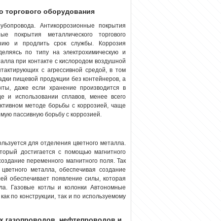
о торгового оборудования
рубопровода. Антикоррозионные покрытия
ные покрытия металлического торгового
озию и продлить срок службы. Коррозия
деляясь по типу на электрохимическую и
алла при контакте с кислородом воздушной
нтактирующих с агрессивной средой, в том
адки пищевой продукции без контейнеров, а
енты, даже если хранение производится в
де и использовании сплавов, менее всего
активном методе борьбы с коррозией, чаще
мую пассивную борьбу с коррозией.
льзуется для отделения цветного металла.
оторый достигается с помощью магнитного
создание переменного магнитного поля. Так
 цветного металла, обеспечивая создание
лей обеспечивает появление силы, которая
лла. Газовые котлы и колонки Автономные
ак по конструкции, так и по используемому
х газопроводов, нефтепроводов и