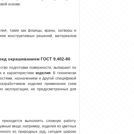
овой основе.
елия
, такие как фланцы, краны, затворы и
ием конструктивных решений, материалом
ред окрашиванием ГОСТ 9.402-80
ство подготовки поверхности, выбирают по
ла и характеристики
изделия
. В технически
ностями, назначением и другой спецификой
 разработчиком изделия применение схем
иях эксплуатации, не предусмотренных для
 приходится выполнять сложную работу.
нужные вещи, например, изделия из цветных
ченного из природных руд, сегодня широко