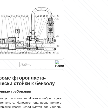
роме фторопласта-
ески стойки к бензолу
овные требования
льзуются пропитки. Можно приобрести уже
тоятельно. Наносится она после полного
горючие краски используются для изделий