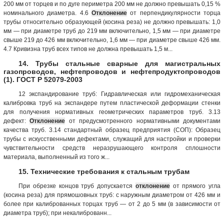
200 мм от торцев и по дуге периметра 200 мм не должно превышать 0,15 %
номинального диаметра. 4.6
Отклонение
от перпендикулярности торца
трубы относительно образующей (косина реза) не должно превышать: 1,0
мм — при диаметре труб до 219 мм включительно, 1,5 мм — при диаметре
свыше 219 до 426 мм включительно, 1,6 мм — при диаметре свыше 426 мм.
4.7 Кривизна труб всех типов не должна превышать 1,5 м...
14. Трубы стальные сварные для магистральных
газопроводов, нефтепроводов и нефтепродуктопроводов
(1). ГОСТ Р 52079-2003
12 экспандирование труб: Гидравлическая или гидромеханическая
калибровка труб на экспандере путем пластической деформации стенки
для получения нормативных геометрических параметров труб. 3.13
дефект:
Отклонение
от предусмотренного нормативными документами
качества труб. 3.14 стандартный образец предприятия (СОП): Образец
трубы с искусственными дефектами, служащий для настройки и проверки
чувствительности средств неразрушающего контроля сплошности
материала, выполненный из того ж...
15. Технические требования к стальным трубам
При обрезке концов труб допускается
отклонение
от прямого угла
(косина реза) для прямошовных труб: с наружным диаметром от 426 мм и
более при калиброванных торцах труб — от 2 до 5 мм (в зависимости от
диаметра труб); при некалиброванн...