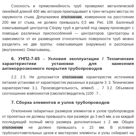
Соосность и прямолинейность труб проверяют металлической
линейкой длиной 400 мм, которую прикладывают в трех-четырех местах по
окружности стыка. Допускаемое
отклонение
, измеренное на расстоянии
200 мм от стыка, не должно превышать 0,5 мм. Рис. 108. Балочный
охватывающий центратор Сборку труб и деталей под сварку производят с
помощью различных приспособлений — центраторов. Центраторы в
зависимости от их размещения относительно поверхности труб можно
разделить на две группы: охватывающие (наружные) и распорные
(внутренние). Охватывающ...
6. УНП2-7-65 - Условия эксплуатации / Технические
характеристики установки для нанесения
антикоррозионного покрытия трубопроводов
2.2. 2.5. Не допускается
отклонение
характеристик источников
питания установки от характеристик указанных в разделе 3. 3. Технические
характеристики 3.1. Производительность, кг/мин5 ... 7 3.2. Объемное
соотношение компонентов (смола/отвердитель )100 : 7...
7. Сборка элементов и узлов трубопроводов
Отклонение габаритных размеров элементов и узлов трубопроводов
от проектных не должны превышать при размере до 3 м±5 мм, а на каждый
последующий полный метр размера дополнительно ± 2 мм. Общее
отклонение
не должно превышать ± 15 мм. В условиях
трубозаготовительных цехов и мастерских элементы и узлы собирают на