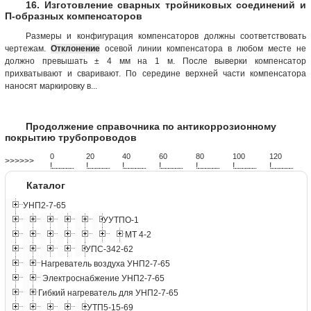
16. Изготовление сварных тройниковых соединений и
П-образных компенсаторов
Размеры и конфигурация компенсаторов должны соответствовать
чертежам.
Отклонение
осевой линии компенсатора в любом месте не
должно превышать ± 4 мм на 1 м. После выверки компенсатор
прихватывают и сваривают. По середине верхней части компенсатора
наносят маркировку в...
Продолжение справочника по антикоррозионному
покрытию трубопроводов
0
20
40
60
80
100
120
>>>>>>
!
.
.
.
.
.
.
.
.
.
.
.
.
.
.
.
.
.
.
.
!
.
.
.
.
.
.
.
.
.
.
.
.
.
.
.
.
.
.
.
!
.
.
.
.
.
.
.
.
.
.
.
.
.
.
.
.
.
.
.
!
.
.
.
.
.
.
.
.
.
.
.
.
.
.
.
.
.
.
.
!
.
.
.
.
.
.
.
.
.
.
.
.
.
.
.
.
.
.
.
!
.
.
.
.
.
.
.
.
.
.
.
.
.
.
.
.
.
.
.
!
.
.
.
.
.
.
.
.
.
.
.
.
.
.
.
.
.
.
.
Каталог
УНП2-7-65
УУТПО-1
МТ 4-2
УПС-342-62
Нагреватель воздуха УНП2-7-65
Электроснабжение УНП2-7-65
Гибкий нагреватель для УНП2-7-65
УТП5-15-69