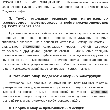
ПОКАЗАТЕЛИ И ИХ ОПРЕДЕЛЕНИЯ Наименование показателя
Обозначение Единица измерения Определение Толщина образца d мм
Среднее арифм...
3. Трубы стальные сварные для магистральных
газопроводов, нефтепроводов и нефтепродуктопроводов
(4). ГОСТ Р 52079-2003
При непроваре может наблюдаться «слипание» кромок или сквозное
отверстие в зоне шва; - подрез — дефект в виде углубления по линии
сплавления сварного шва с основным металлом; - смещение кромок —
радиальное
отклонение
свариваемых кромок трубной заготовки
относительно друг друга; - утонение стенки — уменьшение толщины
стенки основного металла трубы в зоне шва после удаления наружного и
внутреннего грата; - высота грата — величина выступа в зоне сварного шва
относительно образующей поверхности трубы. Грат является следствием
пластических деформаций нагретых кромок — осадки; - высот...
4. Установка опор, подвесок и опорных конструкций
Установленные опорные конструкции на вертикальных участках
проверяют по отвесу; кронштейны и другие конструкции устанавливают с
выверкой их горизонтальных поверхностей по уровню.
Отклонение
опорных конструкций от проектного положения не должно превышать: в
плане ±5 мм для внутрицеховых трубопроводов и ±10...
5. Сборка и сварка прямолинейных секций