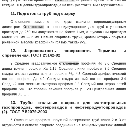
каждые 10 м длины трубопровода, а на весь участок 50 мм в горизонтальн...
11. Подготовка труб под сварку
Отклонения замеряют по двум взаимно перпендикулярным
диаметрам.
Отклонение
от перпендикулярности для труб с условным
проходом до 250 мм допускается не более 1 мм, а с условным проходом
более 250 мм — 2 мм. Нельзя сваривать трубы, кромки которых покрыты
ржавчиной, маслом, краской или грязью, так как уху...
12. Шероховатость поверхности. Термины и
определения. ГОСТ 25142-82
9 Среднее квадратическое
отклонение
профиля Rq 3.6 Средняя
длина волны профиля Ха 1.19 Средняя линия профиля 3.5 Средняя
квадратическая длина волны профиля %д 4.3 Средний арифметический
наклон профиля Да 4.2 Средни квадратический наклон профиля 3.4
Средний шаг местных выступов профиля 3.2 Средний шаг неровностей
профиля Sm 1.32 Уровень сечения профиля р 1.20 Центральная линия
профиля 3.3 Ш...
13. Трубы стальные сварные для магистральных
газопроводов, нефтепроводов и нефтепродуктопроводов
(2). ГОСТ Р 52079-2003
5 Отклонение профиля наружной поверхности труб типов 2 и 3 от
окружности в области сварного соединения на концевых участках длиной