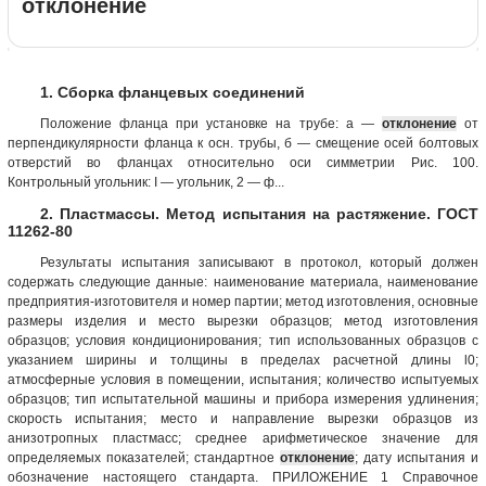
отклонение
1. Сборка фланцевых соединений
Положение фланца при установке на трубе: а —
отклонение
от
перпендикулярности фланца к осн. трубы, б — смещение осей болтовых
отверстий во фланцах относительно оси симметрии Рис. 100.
Контрольный угольник: I — угольник, 2 — ф...
2. Пластмассы. Метод испытания на растяжение. ГОСТ
11262-80
Результаты испытания записывают в протокол, который должен
содержать следующие данные: наименование материала, наименование
предприятия-изготовителя и номер партии; метод изготовления, основные
размеры изделия и место вырезки образцов; метод изготовления
образцов; условия кондиционирования; тип использованных образцов с
указанием ширины и толщины в пределах расчетной длины l0;
атмосферные условия в помещении, испытания; количество испытуемых
образцов; тип испытательной машины и прибора измерения удлинения;
скорость испытания; место и направление вырезки образцов из
анизотропных пластмасс; среднее арифметическое значение для
определяемых показателей; стандартное
отклонение
; дату испытания и
обозначение настоящего стандарта. ПРИЛОЖЕНИЕ 1 Справочное