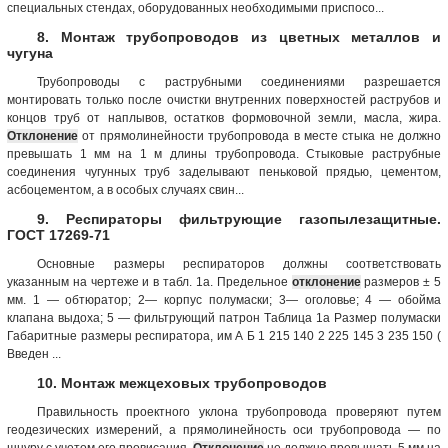
специальных стендах, оборудованных необходимыми приспосо...
8. Монтаж трубопроводов из цветных металлов и
чугуна
Трубопроводы с раструбными соединениями разрешается
монтировать только после очистки внутренних поверхностей раструбов и
концов труб от наплывов, остатков формовочной земли, масла, жира.
Отклонение
от прямолинейности трубопровода в месте стыка не должно
превышать 1 мм на 1 м длины трубопровода. Стыковые раструбные
соединения чугунных труб заделывают пеньковой прядью, цементом,
асбоцементом, а в особых случаях свин...
9. Респираторы фильтрующие газопылезащитные.
ГОСТ 17269-71
Основные размеры респираторов должны соответствовать
указанным на чертеже и в табл. 1а. Предельнoe
отклонение
размеров ± 5
мм. 1 — обтюратор; 2— корпус полумаски; 3— оголовье; 4 — обойма
клапана выдоха; 5 — фильтрующий патрон Tаблица 1а Размер полумаски
Габаритные размеры респиратора, им А Б 1 215 140 2 225 145 3 235 150 (
Введен ...
10. Монтаж межцеховых трубопроводов
Правильность проектного уклона трубопровода проверяют путем
геодезических измерений, а прямолинейность оси трубопровода — по
шнуру с учетом его провисания.
Отклонение
не должно превышать 5 мм на