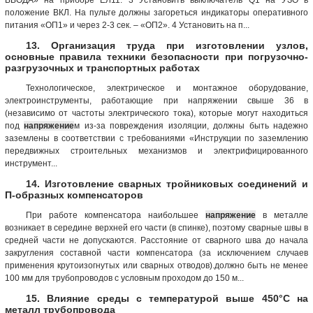
положение ВКЛ. На пульте должны загореться индикаторы оперативного
питания «ОП1» и через 2-3 сек. – «ОП2». 4 Установить на п...
13. Организация труда при изготовлении узлов,
основные правила техники безопасности при погрузочно-
разгрузочных и транспортных работах
Технологическое, электрическое и монтажное оборудование,
электроинструменты, работающие при напряжении свыше 36 в
(независимо от частоты электрического тока), которые могут находиться
под
напряжение
м из-за повреждения изоляции, должны быть надежно
заземлены в соответствии с требованиями «Инструкции по заземлению
передвижных строительных механизмов и электрифицированного
инструмент...
14. Изготовление сварных тройниковых соединений и
П-образных компенсаторов
При работе компенсатора наибольшее
напряжение
в металле
возникает в середине верхней его части (в спинке), поэтому сварные швы в
средней части не допускаются. Расстояние от сварного шва до начала
закругления составной части компенсатора (за исключением случаев
применения крутоизогнутых или сварных отводов).должно быть не менее
100 мм для трубопроводов с условным проходом до 150 м...
15. Влияние среды с температурой выше 450°С на
металл трубопровода