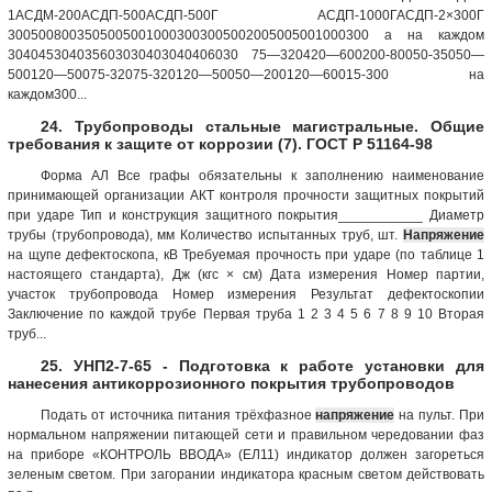
1АСДМ-200АСДП-500АСДП-500Г АСДП-1000ГАСДП-2×300Г
30050080035050050010003003005002005005001000300 а на каждом
304045304035603030403040406030 75—320420—600200-80050-35050—
500120—50075-32075-320120—50050—200120—60015-300 на
каждом300...
24. Трубопроводы стальные магистральные. Общие
требования к защите от коррозии (7). ГОСТ Р 51164-98
Форма АЛ Все графы обязательны к заполнению наименование
принимающей организации АКТ контроля прочности защитных покрытий
при ударе Тип и конструкция защитного покрытия___________ Диаметр
трубы (трубопровода), мм Количество испытанных труб, шт.
Напряжение
на щупе дефектоскопа, кВ Требуемая прочность при ударе (по таблице 1
настоящего стандарта), Дж (кгс × см) Дата измерения Номер партии,
участок трубопровода Номер измерения Результат дефектоскопии
Заключение по каждой трубе Первая труба 1 2 3 4 5 6 7 8 9 10 Вторая
труб...
25. УНП2-7-65 - Подготовка к работе установки для
нанесения антикоррозионного покрытия трубопроводов
Подать от источника питания трёхфазное
напряжение
на пульт. При
нормальном напряжении питающей сети и правильном чередовании фаз
на приборе «КОНТРОЛЬ ВВОДА» (ЕЛ11) индикатор должен загореться
зеленым светом. При загорании индикатора красным светом действовать