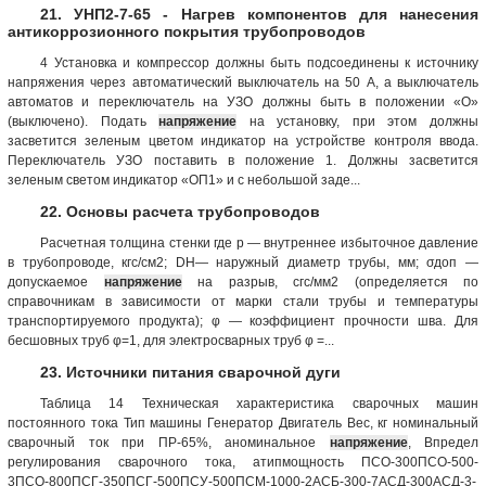
21. УНП2-7-65 - Нагрев компонентов для нанесения
антикоррозионного покрытия трубопроводов
4 Установка и компрессор должны быть подсоединены к источнику
напряжения через автоматический выключатель на 50 А, а выключатель
автоматов и переключатель на УЗО должны быть в положении «О»
(выключено). Подать
напряжение
на установку, при этом должны
засветится зеленым цветом индикатор на устройстве контроля ввода.
Переключатель УЗО поставить в положение 1. Должны засветится
зеленым светом индикатор «ОП1» и с небольшой заде...
22. Основы расчета трубопроводов
Расчетная толщина стенки где р — внутреннее избыточное давление
в трубопроводе, кгс/см2; DH— наружный диаметр трубы, мм; σдоп —
допускаемое
напряжение
на разрыв, сгс/мм2 (определяется по
справочникам в зависимости от марки стали трубы и температуры
транспортируемого продукта); φ — коэффициент прочности шва. Для
бесшовных труб φ=1, для электросварных труб φ =...
23. Источники питания сварочной дуги
Таблица 14 Техническая характеристика сварочных машин
постоянного тока Тип машины Генератор Двигатель Вес, кг номинальный
сварочный ток при ПР-65%, аноминальное
напряжение
, Впредел
регулирования сварочного тока, атипмощность ПСО-300ПСО-500-
3ПСО-800ПСГ-350ПСГ-500ПСУ-500ПСМ-1000-2АСБ-300-7АСД-300АСД-3-