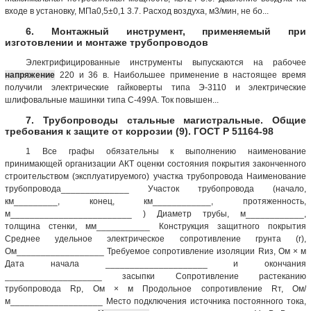
входе в установку, МПа0,5±0,1 3.7. Расход воздуха, м3/мин, не бо...
6. Монтажный инструмент, применяемый при
изготовлении и монтаже трубопроводов
Электрифицированные инструменты выпускаются на рабочее
напряжение
220 и 36 в. Наибольшее применение в настоящее время
получили электрические гайковерты типа Э-3110 и электрические
шлифовальные машинки типа С-499А. Ток повышен...
7. Трубопроводы стальные магистральные. Общие
требования к защите от коррозии (9). ГОСТ Р 51164-98
1 Все графы обязательны к выполнению наименование
принимающей организации АКТ оценки состояния покрытия законченного
строительством (эксплуатируемого) участка трубопровода Наименование
трубопровода______________ Участок трубопровода (начало,
км_________, конец, км____________, протяженность,
м_________________________ ) Диаметр трубы, м____________,
толщина стенки, мм___________ Конструкция защитного покрытия
Среднее удельное электрическое сопротивление грунта (r),
Ом__________________ Требуемое сопротивление изоляции Rиз, Ом × м
Дата начала _____________________ и окончания
____________________ засыпки Сопротивление растеканию
трубопровода Rp, Ом × м Продольное сопротивление Rт, Ом/
м___________________ Место подключения источника постоянного тока,