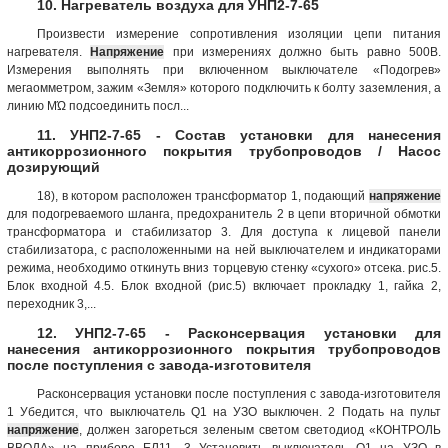
10. Нагреватель воздуха для УНП2-7-65
Произвести измерение сопротивления изоляции цепи питания
нагревателя.
Напряжение
при измерениях должно быть равно 500В.
Измерения выполнять при включенном выключателе «Подогрев»
мегаомметром, зажим «Земля» которого подключить к болту заземления, а
линию МΏ подсоединить посл...
11. УНП2-7-65 - Состав установки для нанесения
антикоррозионного покрытия трубопроводов / Насос
дозирующий
18), в котором расположен трансформатор 1, подающий
напряжение
для подогреваемого шланга, предохранитель 2 в цепи вторичной обмотки
трансформатора и стабилизатор 3. Для доступа к лицевой панели
стабилизатора, с расположенными на ней выключателем и индикаторами
режима, необходимо откинуть вниз торцевую стенку «сухого» отсека. рис.5.
Блок входной 4.5. Блок входной (рис.5) включает прокладку 1, гайка 2,
переходник 3,...
12. УНП2-7-65 - Расконсервация установки для
нанесения антикоррозионного покрытия трубопроводов
после поступления с завода-изготовителя
Расконсервация установки после поступления с завода-изготовителя
1 Убедится, что выключатель Q1 на УЗО выключен. 2 Подать на пульт
напряжение
, должен загореться зеленым светом светодиод «КОНТРОЛЬ
ВВОДА» на приборе ЕЛ11. 3 Установить выключатель Q1 на УЗО в