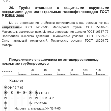
по р...
26. Трубы стальные с защитными наружными
покрытиями для магистральных газонефтепроводов ГОСТ
Р 52568-2006
Метод определения стойкости полиэтилена к растрескиванию под
напряжение
м ГОСТ 14192-96. Маркировка грузов ГОСТ 15140-78.
Материалы лакокрасочные. Методы определения адгезии ГОСТ 16337-77.
Полиэтилен высокого давления. Технические условия ГОСТ 17299-78.
Спирт этиловый технический. Технические условия ГОСТ 18299-72.
Матери...
Продолжение справочника по антикоррозионному
покрытию трубопроводов
0
20
40
60
80
100
120
>>>>>>
!
.
.
.
.
.
.
.
.
.
.
.
.
.
.
.
.
.
.
.
!
.
.
.
.
.
.
.
.
.
.
.
.
.
.
.
.
.
.
.
!
.
.
.
.
.
.
.
.
.
.
.
.
.
.
.
.
.
.
.
!
.
.
.
.
.
.
.
.
.
.
.
.
.
.
.
.
.
.
.
!
.
.
.
.
.
.
.
.
.
.
.
.
.
.
.
.
.
.
.
!
.
.
.
.
.
.
.
.
.
.
.
.
.
.
.
.
.
.
.
!
.
.
.
.
.
.
.
.
.
.
.
.
.
.
.
.
.
.
.
Каталог
УНП2-7-65
УУТПО-1
МТ 4-2
УПС-342-62
Нагреватель воздуха УНП2-7-65