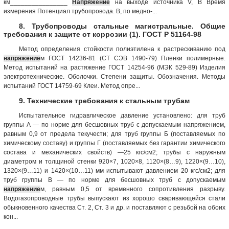
км________________
Напряжение
на выходе источника V, В Время
измерения Потенциал трубопровода. В, по медно-...
8. Трубопроводы стальные магистральные. Общие
требования к защите от коррозии (1). ГОСТ Р 51164-98
Метод определения стойкости полиэтилена к растрескиванию под
напряжение
м ГОСТ 14236-81 (СТ СЭВ 1490-79) Пленки полимерные.
Метод испытаний на растяжение ГОСТ 14254-96 (МЭК 529-89) Изделия
электротехнические. Оболочки. Степени защиты. Обозначения. Методы
испытаний ГОСТ 14759-69 Клеи. Метод опре...
9. Технические требования к стальным трубам
Испытательное гидравлическое давление установлено: для труб
группы А — по норме для бесшовных труб с допускаемым напряжением,
равным 0,9 от предела текучести; для труб группы Б (поставляемых по
химическому составу) и группы Г (поставляемых без гарантии химического
состава и механических свойств) —25 кгс/см2; трубы с наружным
диаметром и толщиной стенки 920×7, 1020×8, 1120×(8…9), 1220×(9…10),
1320×(9…11) и 1420×(10…11) мм испытывают давлением 20 кгс/см2; для
труб группы В — по норме для бесшовных труб с допускаемым
напряжение
м, равным 0,5 от временного сопротивления разрыву.
Водогазопроводные трубы выпускают из хорошо сваривающейся стали
обыкновенного качества Ст. 2, Ст. 3 и др. и поставляют с резьбой на обоих
кон...