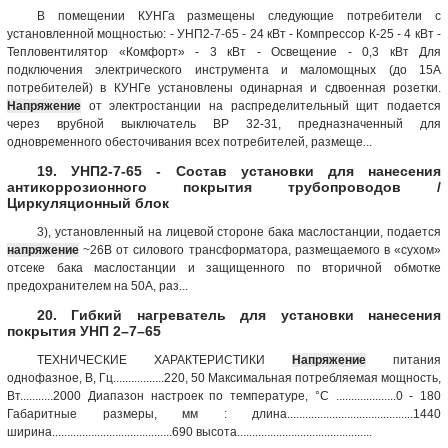
В помещении КУНГа размещены следующие потребители с
установленной мощностью: - УНП2-7-65 - 24 кВт - Компрессор К-25 - 4 кВт -
Тепловентилятор «Комфорт» - 3 кВт - Освещение - 0,3 кВт Для
подключения электрического инструмента и маломощных (до 15А
потребителей) в КУНГе установлены одинарная и сдвоенная розетки.
Напряжение
от электростанции на распределительный щит подается
через врубной выключатель ВР 32-31, предназначенный для
одновременного обесточивания всех потребителей, размеще...
19. УНП2-7-65 - Состав установки для нанесения
антикоррозионного покрытия трубопроводов /
Циркуляционный блок
3), установленный на лицевой стороне бака маслостанции, подается
напряжение
~26В от силового трансформатора, размещаемого в «сухом»
отсеке бака маслостанции и защищенного по вторичной обмотке
предохранителем на 50А, раз...
20. Гибкий нагреватель для установки нанесения
покрытия УНП 2–7–65
ТЕХНИЧЕСКИЕ ХАРАКТЕРИСТИКИ
Напряжение
питания
однофазное, В, Гц.................220, 50 Максимальная потребляемая мощность,
Вт...........2000 Диапазон настроек по температуре, °С ....................0 - 180
Габаритные размеры, мм : длина..........................................1440
ширина........................................690 высота.............................................