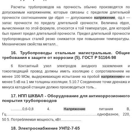
Расчеты трубопроводов на прочность обычно производятся по
допускаемым напряжениям, которые связаны с пределом длительной
прочности соотношением где σtдоп — допускаемое
напряжение
, σд.п —
запас прочности по пределу длительной срочности. Величина σtдоп,
вычисленная по этой формуле, относится к той температуре, для которой
был принят предел длительной прочности. Предел длительной прочности
трубопроводных сталей резко снижается при повышении температуры.
Механические свойства металл...
16. Трубопроводы стальные магистральные. Общие
требования к защите от коррозии (5). ГОСТ Р 51164-98
6 Контактный узел электродов анодного заземления и
токоотводящий провод должны иметь изоляцию с сопротивлением не
менее 100 МОм, выдерживающую испытание на пробой
напряжение
м не
менее 5 кВ на 1 мм толщины изоляции. 5.10.7 Соединение точки дренажа и
минуса катодной станции должно производиться толь...
17. НПП ШКВАЛ - Оборудование для антикоррозионного
покрытия трубопроводов
.............0,6-0,8 4.
Напряжение
питания В,
Гц.......................................................................................................однофазное, 220,
50 5. Потребляемая мощность, кВт.......................
18. Электроснабжение УНП2-7-65