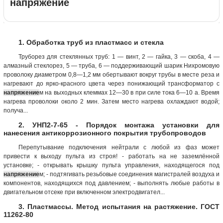
напряжение
1. Обработка труб из пластмасс и стекла
Труборез для стеклянных труб: 1 — винт, 2 — гайка, 3 — скоба, 4 —
алмазный стеклорез, 5 — труба, 6 — поддерживающий шарик Нихромовую
проволоку диаметром 0,8—1,2 мм обертывают вокруг трубы в месте реза и
нагревают до ярко-красного цвета через понижающий трансформатор с
напряжение
м на выходных клеммах 12—30 в при силе тока 6—10 а. Время
нагрева проволоки около 2 мин. Затем место нагрева охлаждают водой;
получа...
2. УНП2-7-65 - Порядок монтажа установки для
нанесения антикоррозионного покрытия трубопроводов
Перепутывание подключения нейтрали с любой из фаз может
привести к выходу пульта из строя! - работать на не заземлённой
установке; - открывать крышку пульта управления, находящегося под
напряжение
м; - подтягивать резьбовые соединения магистралей воздуха и
компонентов, находящихся под давлением; - выполнять любые работы в
двигательном отсеке при включенном электродвигател...
3. Пластмассы. Метод испытания на растяжение. ГОСТ
11262-80