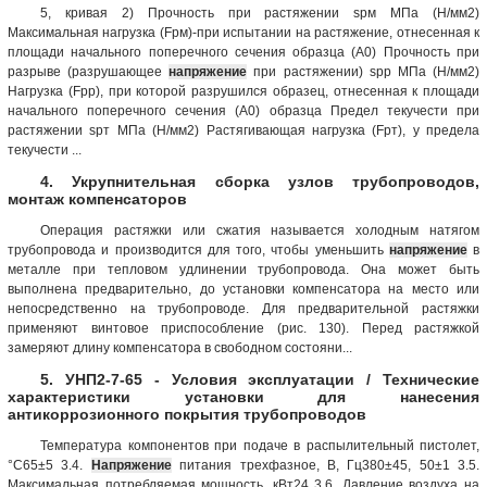
5, кривая 2) Прочность при растяжении sрм МПа (Н/мм2)
Максимальная нагрузка (Fрм)-при испытании на растяжение, отнесенная к
площади начального поперечного сечения образца (A0) Прочность при
разрыве (разрушающее
напряжение
при растяжении) sрр МПа (Н/мм2)
Нагрузка (Fpр), при которой разрушился образец, отнесенная к площади
начального поперечного сечения (A0) образца Предел текучести при
растяжении sрт МПа (Н/мм2) Растягивающая нагрузка (Fрт), у предела
текучести ...
4. Укрупнительная сборка узлов трубопроводов,
монтаж компенсаторов
Операция растяжки или сжатия называется холодным натягом
трубопровода и производится для того, чтобы уменьшить
напряжение
в
металле при тепловом удлинении трубопровода. Она может быть
выполнена предварительно, до установки компенсатора на место или
непосредственно на трубопроводе. Для предварительной растяжки
применяют винтовое приспособление (рис. 130). Перед растяжкой
замеряют длину компенсатора в свободном состояни...
5. УНП2-7-65 - Условия эксплуатации / Технические
характеристики установки для нанесения
антикоррозионного покрытия трубопроводов
Температура компонентов при подаче в распылительный пистолет,
°С65±5 3.4.
Напряжение
питания трехфазное, В, Гц380±45, 50±1 3.5.
Максимальная потребляемая мощность, кВт24 3.6. Давление воздуха на