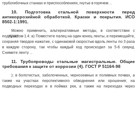
трубогибочных станках и приспособлениях, гнутье в горячем ...
10. Подготовка стальной поверхности перед
антикоррозийной обработкой. Краски и покрытия. ИСО
8502-1:1991.
Можно применить, альтернативные методы, в соответствии с
под
пункт
ом 1.4: а) Поместите палец на один конец ленты, и перемещайте,
сохраняя твердое нажатие, с одинаковой скоростью вдоль ленты по 3 раза
в каждую сторону, так чтобы каждый ход происходил за 5-6 секунд.
Снимите ленту ...
11. Трубопроводы стальные магистральные. Общие
требования к защите от коррозии (4). ГОСТ Р 51164-98
); в болотистых, заболоченных, черноземных и поливных почвах, а
также на участках перспективного обводнения или орошения; на
подводных переходах и в поймах рек, а также на переходах через
железные и автомобильные дороги, и на расстоянии в обе стороны от
переходов по соответствующей НД; на участках промышленных и бытовых
стоков, свалок мусора и шлака; на участках блуждающих токов источников
постоянного тока; на участках трубопроводов с температурой
транспортируемого продукта выше 303 К (30 °С); на территориях
компрессорных, газораспределительных и насосных станций, а также
установок комплексной подготовки газа и нефти и на расстоянии в обе
стороны от них по соответствующей НД; на пересечении с различными
трубопроводами, включая по 350 м в обе стороны от места пересечения с