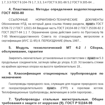
1.7, 3.3 ГОСТ 9.104-79 1.7, 3.3, 3.4 ГОСТ 9.301-86 5.2 ГОСТ 9.305-84 ...
4. Пластмассы. Методы определения водопоглощения.
ГОСТ 4650-80
ССЫЛОЧНЫЕ НОРМАТИВНО-ТЕХНИЧЕСКИЕ ДОКУМЕНТЫ
Обозначение НТД, на который дана ссылка Номер раздела,
пункт
а ГОСТ
6709-72 2 ГОСТ 12021-84 Вводная часть ГОСТ 24104-88 2 ГОСТ 25336-82 2
ГОСТ 26277-84 1.1 7. Ограничение срока действия снято по Протоколу №
7-95 Межгосударственного Совета по стандартизации, метрологии и
сертификации (ИУС 11-95) 8. ПЕРЕИЗДАНИЕ (Июль 1997...
5. Модуль технологический МТ 4-2 / Сборка,
обслуживание, гарантии
Закрепить окончательно установленные в соответствии с
пункт
ом 5.3
продольные соединители, затянув гайки до упора. 6.10. Установить стяжки
на крайних арочных опорах на высоте приблизительно 18...
6. Классификация стационарных трубопроводов по
назначению
Газопроводы природного газа, служащие для подачи природного газа
от газораспределительного
пункт
а (ГРП) к горелкам котлов.
Теплофикационные трубопроводы, включающие в себя паропрово...
7. Трубопроводы стальные магистральные. Общие
требования к защите от коррозии (9). ГОСТ Р 51164-98