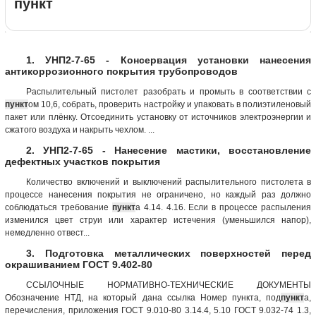
пункт
1. УНП2-7-65 - Консервация установки нанесения
антикоррозионного покрытия трубопроводов
Распылительный пистолет разобрать и промыть в соответствии с
пункт
ом 10,6, собрать, проверить настройку и упаковать в полиэтиленовый
пакет или плёнку. Отсоединить установку от источников электроэнергии и
сжатого воздуха и накрыть чехлом. ...
2. УНП2-7-65 - Нанесение мастики, восстановление
дефектных участков покрытия
Количество включений и выключений распылительного пистолета в
процессе нанесения покрытия не ограничено, но каждый раз должно
соблюдаться требование
пункт
а 4.14. 4.16. Если в процессе распыления
изменился цвет струи или характер истечения (уменьшился напор),
немедленно отвест...
3. Подготовка металлических поверхностей перед
окрашиванием ГОСТ 9.402-80
ССЫЛОЧНЫЕ НОРМАТИВНО-ТЕХНИЧЕСКИЕ ДОКУМЕНТЫ
Обозначение НТД, на который дана ссылка Номер пункта, под
пункт
а,
перечисления, приложения ГОСТ 9.010-80 3.14.4, 5.10 ГОСТ 9.032-74 1.3,