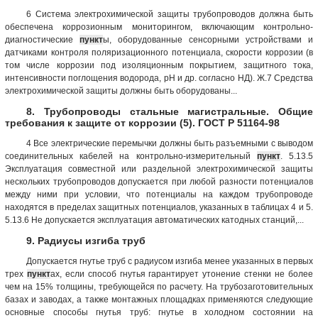
6 Система электрохимической защиты трубопроводов должна быть
обеспечена коррозионным мониторингом, включающим контрольно-
диагностические
пункт
ы, оборудованные сенсорными устройствами и
датчиками контроля поляризационного потенциала, скорости коррозии (в
том числе коррозии под изоляционным покрытием, защитного тока,
интенсивности поглощения водорода, рН и др. согласно НД). Ж.7 Средства
электрохимической защиты должны быть оборудованы...
8. Трубопроводы стальные магистральные. Общие
требования к защите от коррозии (5). ГОСТ Р 51164-98
4 Все электрические перемычки должны быть разъемными с выводом
соединительных кабелей на контрольно-измерительный
пункт
. 5.13.5
Эксплуатация совместной или раздельной электрохимической защиты
нескольких трубопроводов допускается при любой разности потенциалов
между ними при условии, что потенциалы на каждом трубопроводе
находятся в пределах защитных потенциалов, указанных в таблицах 4 и 5.
5.13.6 Не допускается эксплуатация автоматических катодных станций,...
9. Радиусы изгиба труб
Допускается гнутье труб с радиусом изгиба менее указанных в первых
трех
пункт
ах, если способ гнутья гарантирует утонение стенки не более
чем на 15% толщины, требующейся по расчету. На трубозаготовительных
базах и заводах, а также монтажных площадках применяются следующие
основные способы гнутья труб: гнутье в холодном состоянии на