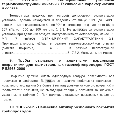
термопескоструйной очистки / Технические характеристики
и состав
Температура воздуха, при которой допускается эксплуатация
установки, должна находиться в пределах от минус 10°С до +40°С,
относительная влажность не более 80% и атмосферное давление от 86 до
107 кПа (от 650 до 800 мм рт.ст.). 2.3. Не до
пуск
ается эксплуатация
установки при давлении воздуха, поступающего от компрессора, менее 0,5
МПа (5 кгс/см2). 3.ТЕХНИЧЕСКИЕ ХАРАКТЕРИСТИКИ 3.1.
Производительность, м2/час: в режиме термопескоструйной очистки
(очистка покрытия)....................4 - 6 в режиме пескоструйной
очистки..................................................................... 5 - 7 3.2. Максимальная масса...
9. Трубы стальные с защитными наружными
покрытиями для магистральных газонефтепроводов ГОСТ
Р 52568-2006
Покрытие должно иметь однородную гладкую поверхность без
пропусков и дефектов. До
пуск
ается наличие небольших наплывов -
локального утолщения (не более 2 мм над уровнем основного покрытия) и
"волнистость" покрытия, не выводящая толщину покрытия за значения,
указанные в таблице 2. При наличии локальных несквозных дефектов
покры...
10. УНП2-7-65 - Нанесение антикоррозионного покрытия
трубопроводов