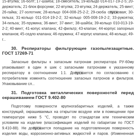
15-втулка; 16-болт; 17-шайба; 18-смеситель; 19-колыдо 014-017-19-2-5; 20-
держатель; 21-блок форсунки; 22-втулка; 23-втулка; 24-держатель; 25-винт;
26-гайка; 27-золотник; 28-кольцо 004-008-25-2-2; 29-скоба с
пуск
овая; 30-
гильза; 31-кольцо 011-014-19-2-2; 32-кольцо 005-008-19-2-2; 33-рукоятка;
34-гильза; 35-пружина; 36-винт; 37-винт; 38-шайба; 39-кольцо 010-013-19-
2-2; 40-винт; 41-копус клапана; 42-фильтр; 43-клапан; 44-корпус запорных
клапанов; 45-седло клапана; 46-пружина; 47-корпус клапана; 48-кольцо; 49-
г...
30. Респираторы фильтрующие газопылезащитные.
ГОСТ 17269-71
Запасные фильтры к запасным патронам респиратора РУ-60му
упаковывают в один я шик с запасными патронами к указанному
респиратору в соотношении 1:1. До
пуск
ается по согласованию с
потребителем изменять соотношение запасных патронов и фильтров.
Упаковывание сл...
31. Подготовка металлических поверхностей перед
окрашиванием ГОСТ 9.402-80
Подготовку поверхности крупногабаритных изделий, а также
конструкций, окрашиваемых на открытом воздухе или в помещении при
температуре ниже 5 °С, проводят по стандартам или техническим
условиям на изделие (классификация изделий по габаритам по ГОСТ
9.410-88). Не до
пуск
ается попадание на подготовленную поверхность
изделия воды, коррозионно-активных жидкостей и паров. (Измененная