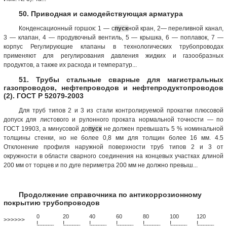
50. Приводная и самодействующая арматура
Конденсационный горшок: 1 — с
пуск
ной кран, 2— переливной канал,
3 — клапан, 4 — продувочный вентиль, 5 — крышка, 6 — поплавок, 7 —
корпус Регулирующие клапаны в технологических трубопроводах
применяют для регулирования давления жидких и газообразных
продуктов, а также их расхода и температур...
51. Трубы стальные сварные для магистральных
газопроводов, нефтепроводов и нефтепродуктопроводов
(2). ГОСТ Р 52079-2003
Для труб типов 2 и 3 из стали контролируемой прокатки плюсовой
допуск для листового и рулонного проката нормальной точности — по
ГОСТ 19903, а минусовой до
пуск
не должен превышать 5 % номинальной
толщины стенки, но не более 0,8 мм для толщин более 16 мм. 4.5
Отклонение профиля наружной поверхности труб типов 2 и 3 от
окружности в области сварного соединения на концевых участках длиной
200 мм от торцев и по дуге периметра 200 мм не должно превыш...
Продолжение справочника по антикоррозионному
покрытию трубопроводов
0
20
40
60
80
100
120
>>>>>>
!
.
.
.
.
.
.
.
.
.
.
.
.
.
.
.
.
.
.
.
!
.
.
.
.
.
.
.
.
.
.
.
.
.
.
.
.
.
.
.
!
.
.
.
.
.
.
.
.
.
.
.
.
.
.
.
.
.
.
.
!
.
.
.
.
.
.
.
.
.
.
.
.
.
.
.
.
.
.
.
!
.
.
.
.
.
.
.
.
.
.
.
.
.
.
.
.
.
.
.
!
.
.
.
.
.
.
.
.
.
.
.
.
.
.
.
.
.
.
.
!
.
.
.
.
.
.
.
.
.
.
.
.
.
.
.
.
.
.
.