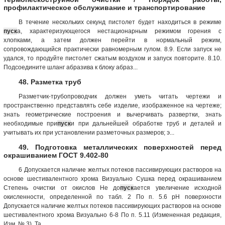
профилактическое обслуживание и транспортирование
В течение нескольких секунд пистолет будет находиться в режиме
пуск
а, характеризующегося нестационарным режимом горения с
хлопками, а затем должен перейти в нормальный режим,
сопровождающийся практически равномерным гулом. 8.9. Если запуск не
удался, то продуйте пистолет сжатым воздухом и запуск повторите. 8.10.
Подсоедините шланг абразива к блоку абраз...
48. Разметка труб
Разметчик-трубопроводчик должен уметь читать чертежи и
пространственно представлять себе изделие, изображенное на чертеже;
знать геометрические построения и вычерчивать развертки, знать
необходимые при
пуск
и при дальнейшей обработке труб и деталей и
учитывать их при установлении разметочных размеров; э...
49. Подготовка металлических поверхностей перед
окрашиванием ГОСТ 9.402-80
6 Допускается наличие желтых потеков пассивирующих растворов на
основе шестивалентного хрома Визуально Сушка перед окрашиванием
Степень очистки от окислов Не до
пуск
ается увеличение исходной
окисленности, определенной по табл. 2 По п. 5.6 рН поверхности
Допускается наличие желтых потеков пассивирующих растворов на основе
шестивалентного хрома Визуально 6-8 По п. 5.11 (Измененная редакция,
Изм. № 3). Та...