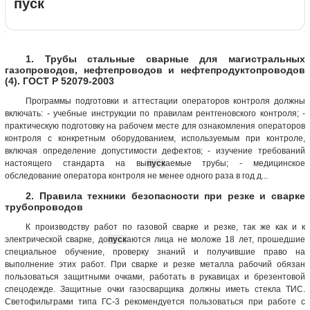
пуск
1. Трубы стальные сварные для магистральных
газопроводов, нефтепроводов и нефтепродуктопроводов
(4). ГОСТ Р 52079-2003
Программы подготовки и аттестации операторов контроля должны
включать: - учебные инструкции по правилам рентгеновского контроля; -
практическую подготовку на рабочем месте для ознакомления операторов
контроля с конкретным оборудованием, используемым при контроле,
включая определение допустимости дефектов; - изучение требований
настоящего стандарта на вы
пуск
аемые трубы; - медицинское
обследование оператора контроля не менее одного раза в год д...
2. Правила техники безопасности при резке и сварке
трубопроводов
К производству работ по газовой сварке и резке, так же как и к
электрической сварке, до
пуск
аются лица не моложе 18 лет, прошедшие
специальное обучение, проверку знаний и получившие право на
выполнение этих работ. При сварке и резке металла рабочий обязан
пользоваться защитными очками, работать в рукавицах и брезентовой
спецодежде. Защитные очки газосварщика должны иметь стекла ТИС.
Светофильтрами типа ГС-3 рекомендуется пользоваться при работе с