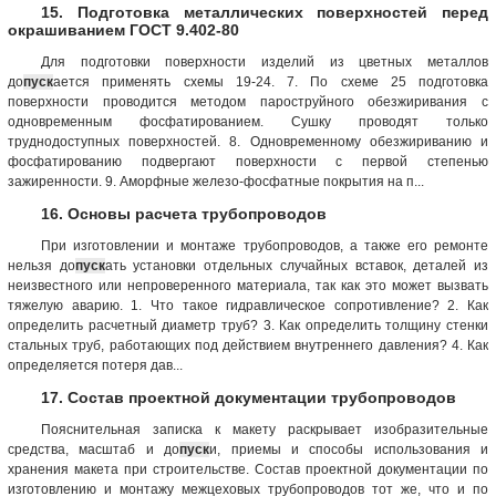
15. Подготовка металлических поверхностей перед
окрашиванием ГОСТ 9.402-80
Для подготовки поверхности изделий из цветных металлов
до
пуск
ается применять схемы 19-24. 7. По схеме 25 подготовка
поверхности проводится методом пароструйного обезжиривания с
одновременным фосфатированием. Сушку проводят только
труднодоступных поверхностей. 8. Одновременному обезжириванию и
фосфатированию подвергают поверхности с первой степенью
зажиренности. 9. Аморфные железо-фосфатные покрытия на п...
16. Основы расчета трубопроводов
При изготовлении и монтаже трубопроводов, а также его ремонте
нельзя до
пуск
ать установки отдельных случайных вставок, деталей из
неизвестного или непроверенного материала, так как это может вызвать
тяжелую аварию. 1. Что такое гидравлическое сопротивление? 2. Как
определить расчетный диаметр труб? 3. Как определить толщину стенки
стальных труб, работающих под действием внутреннего давления? 4. Как
определяется потеря дав...
17. Состав проектной документации трубопроводов
Пояснительная записка к макету раскрывает изобразительные
средства, масштаб и до
пуск
и, приемы и способы использования и
хранения макета при строительстве. Состав проектной документации по
изготовлению и монтажу межцеховых трубопроводов тот же, что и по