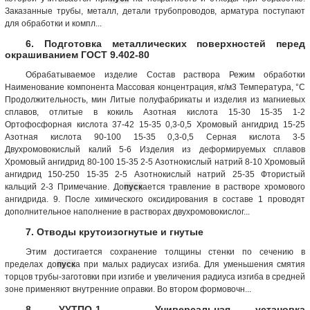
Заказанные трубы, металл, детали трубопроводов, арматура поступают
для обработки и компл...
6. Подготовка металлических поверхностей перед
окрашиванием ГОСТ 9.402-80
Обрабатываемое изделие Состав раствора Режим обработки
Наименование компонента Массовая концентрация, кг/м3 Температура, °С
Продолжительность, мин Литые полуфабрикаты и изделия из магниевых
сплавов, отлитые в кокиль Азотная кислота 15-30 15-35 1-2
Ортофосфорная кислота 37-42 15-35 0,3-0,5 Хромовый ангидрид 15-25
Азотная кислота 90-100 15-35 0,3-0,5 Серная кислота 3-5
Двухромовокислый калий 5-6 Изделия из деформируемых сплавов
Хромовый ангидрид 80-100 15-35 2-5 Азотнокислый натрий 8-10 Хромовый
ангидрид 150-250 15-35 2-5 Азотнокислый натрий 25-35 Фтористый
кальций 2-3 Примечание. До
пуск
ается травление в растворе хромового
ангидрида. 9. После химического оксидирования в составе 1 проводят
дополнительное наполнение в растворах двухромовокислог...
7. Отводы крутоизогнутые и гнутые
Этим достигается сохранение толщины стенки по сечению в
пределах до
пуск
а при малых радиусах изгиба. Для уменьшения смятия
торцов трубы-заготовки при изгибе и увеличения радиуса изгиба в средней
зоне применяют внутренние оправки. Во втором формовочн...
8. УУТПО-1 - Универсальная установка