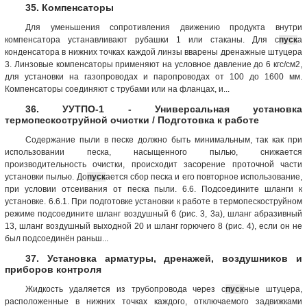
35. Компенсаторы
Для уменьшения сопротивления движению продукта внутри
компенсатора устанавливают рубашки 1 или стаканы. Для с
пуск
а
конденсатора в нижних точках каждой линзы вварены дренажные штуцера
3. Линзовые компенсаторы применяют на условное давление до 6 кгс/см2,
для установки на газопроводах и паропроводах от 100 до 1600 мм.
Компенсаторы соединяют с трубами или на фланцах, и...
36. УУТПО-1 - Универсальная установка
термопескоструйной очистки / Подготовка к работе
Содержание пыли в песке должно быть минимальным, так как при
использовании песка, насыщенного пылью, снижается
производительность очистки, происходит засорение проточной части
установки пылью. До
пуск
ается сбор песка и его повторное использование,
при условии отсеивания от песка пыли. 6.6. Подсоедините шланги к
установке. 6.6.1. При подготовке установки к работе в термопескоструйном
режиме подсоедините шланг воздушный 6 (рис. 3, 3а), шланг абразивный
13, шланг воздушный выходной 20 и шланг горючего 8 (рис. 4), если он не
был подсоединён раньш...
37. Установка арматуры, дренажей, воздушников и
приборов контроля
Жидкость удаляется из трубопровода через с
пуск
ные штуцера,
расположенные в нижних точках каждого, отключаемого задвижками