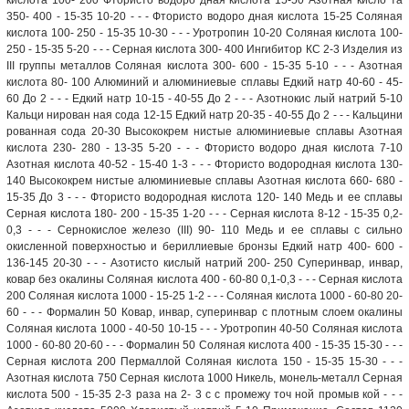
350- 400 - 15-35 10-20 - - - Фтористо водоро дная кислота 15-25 Соляная
кислота 100- 250 - 15-35 10-30 - - - Уротропин 10-20 Соляная кислота 100-
250 - 15-35 5-20 - - - Серная кислота 300- 400 Ингибитор КС 2-3 Изделия из
III группы металлов Соляная кислота 300- 600 - 15-35 5-10 - - - Азотная
кислота 80- 100 Алюминий и алюминиевые сплавы Едкий натр 40-60 - 45-
60 До 2 - - - Едкий натр 10-15 - 40-55 До 2 - - - Азотнокис лый натрий 5-10
Кальци нирован ная сода 12-15 Едкий натр 20-35 - 40-55 До 2 - - - Кальцини
рованная сода 20-30 Высококрем нистые алюминиевые сплавы Азотная
кислота 230- 280 - 13-35 5-20 - - - Фтористо водоро дная кислота 7-10
Азотная кислота 40-52 - 15-40 1-3 - - - Фтористо водородная кислота 130-
140 Высококрем нистые алюминиевые сплавы Азотная кислота 660- 680 -
15-35 До 3 - - - Фтористо водородная кислота 120- 140 Медь и ее сплавы
Серная кислота 180- 200 - 15-35 1-20 - - - Серная кислота 8-12 - 15-35 0,2-
0,3 - - - Сернокислое железо (III) 90- 110 Медь и ее сплавы с сильно
окисленной поверхностью и бериллиевые бронзы Едкий натр 400- 600 -
136-145 20-30 - - - Азотисто кислый натрий 200- 250 Суперинвар, инвар,
ковар без окалины Соляная кислота 400 - 60-80 0,1-0,3 - - - Серная кислота
200 Соляная кислота 1000 - 15-25 1-2 - - - Соляная кислота 1000 - 60-80 20-
60 - - - Формалин 50 Ковар, инвар, суперинвар с плотным слоем окалины
Соляная кислота 1000 - 40-50 10-15 - - - Уротропин 40-50 Соляная кислота
1000 - 60-80 20-60 - - - Формалин 50 Соляная кислота 400 - 15-35 15-30 - - -
Серная кислота 200 Пермаллой Соляная кислота 150 - 15-35 15-30 - - -
Азотная кислота 750 Серная кислота 1000 Никель, монель-металл Серная
кислота 500 - 15-35 2-3 раза на 2- 3 с с промежу точ ной промыв кой - - -