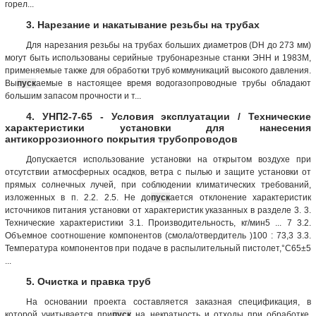
горел...
3. Нарезание и накатывание резьбы на трубах
Для нарезания резьбы на трубах больших диаметров (DH до 273 мм)
могут быть использованы серийные трубонарезные станки ЭНН и 1983М,
применяемые также для обработки труб коммуникаций высокого давления.
Вы
пуск
аемые в настоящее время водогазопроводные трубы обладают
большим запасом прочности и т...
4. УНП2-7-65 - Условия эксплуатации / Технические
характеристики установки для нанесения
антикоррозионного покрытия трубопроводов
Допускается использование установки на открытом воздухе при
отсутствии атмосферных осадков, ветра с пылью и защите установки от
прямых солнечных лучей, при соблюдении климатических требований,
изложенных в п. 2.2. 2.5. Не до
пуск
ается отклонение характеристик
источников питания установки от характеристик указанных в разделе 3. 3.
Технические характеристики 3.1. Производительность, кг/мин5 ... 7 3.2.
Объемное соотношение компонентов (смола/отвердитель )100 : 73,3 3.3.
Температура компонентов при подаче в распылительный пистолет,°С65±5
...
5. Очистка и правка труб
На основании проекта составляется заказная спецификация, в
которой учитывается при
пуск
на некратность и отходы при обработке.