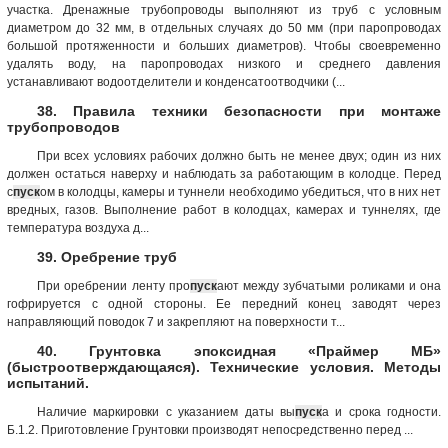
участка. Дренажные трубопроводы выполняют из труб с условным
диаметром до 32 мм, в отдельных случаях до 50 мм (при паропроводах
большой протяженности и больших диаметров). Чтобы своевременно
удалять воду, на паропроводах низкого и среднего давления
устанавливают водоотделители и конденсатоотводчики (...
38. Правила техники безопасности при монтаже
трубопроводов
При всех условиях рабочих должно быть не менее двух; один из них
должен остаться наверху и наблюдать за работающим в колодце. Перед
с
пуск
ом в колодцы, камеры и туннели необходимо убедиться, что в них нет
вредных, газов. Выполнение работ в колодцах, камерах и туннелях, где
температура воздуха д...
39. Оребрение труб
При оребрении ленту про
пуск
ают между зубчатыми роликами и она
гофрируется с одной стороны. Ее передний конец заводят через
направляющий поводок 7 и закрепляют на поверхности т...
40. Грунтовка эпоксидная «Праймер МБ»
(быстроотверждающаяся). Технические условия. Методы
испытаний.
Наличие маркировки с указанием даты вы
пуск
а и срока годнос­ти.
Б.1.2. Приготовление Грунтовки производят непосредственно перед ...