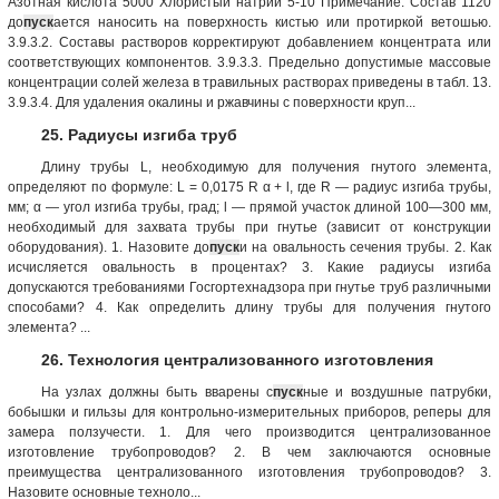
Азотная кислота 5000 Хлористый натрий 5-10 Примечание. Состав 1120
до
пуск
ается наносить на поверхность кистью или протиркой ветошью.
3.9.3.2. Составы растворов корректируют добавлением концентрата или
соответствующих компонентов. 3.9.3.3. Предельно допустимые массовые
концентрации солей железа в травильных растворах приведены в табл. 13.
3.9.3.4. Для удаления окалины и ржавчины с поверхности круп...
25. Радиусы изгиба труб
Длину трубы L, необходимую для получения гнутого элемента,
определяют по формуле: L = 0,0175 R α + l, где R — радиус изгиба трубы,
мм; α — угол изгиба трубы, град; l — прямой участок длиной 100—300 мм,
необходимый для захвата трубы при гнутье (зависит от конструкции
оборудования). 1. Назовите до
пуск
и на овальность сечения трубы. 2. Как
исчисляется овальность в процентах? 3. Какие радиусы изгиба
допускаются требованиями Госгортехнадзора при гнутье труб различными
способами? 4. Как определить длину трубы для получения гнутого
элемента? ...
26. Технология централизованного изготовления
На узлах должны быть вварены с
пуск
ные и воздушные патрубки,
бобышки и гильзы для контрольно-измерительных приборов, реперы для
замера ползучести. 1. Для чего производится централизованное
изготовление трубопроводов? 2. В чем заключаются основные
преимущества централизованного изготовления трубопроводов? 3.
Назовите основные техноло...