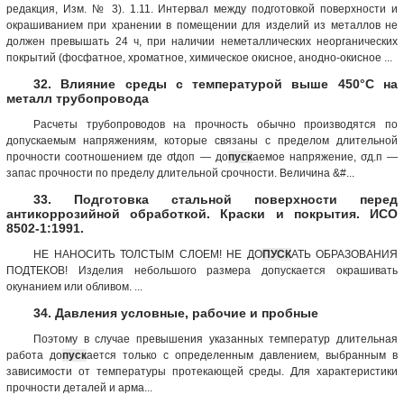
редакция, Изм. № 3). 1.11. Интервал между подготовкой поверхности и
окрашиванием при хранении в помещении для изделий из металлов не
должен превышать 24 ч, при наличии неметаллических неорганических
покрытий (фосфатное, хроматное, химическое окисное, анодно-окисное ...
32. Влияние среды с температурой выше 450°С на
металл трубопровода
Расчеты трубопроводов на прочность обычно производятся по
допускаемым напряжениям, которые связаны с пределом длительной
прочности соотношением где σtдоп — до
пуск
аемое напряжение, σд.п —
запас прочности по пределу длительной срочности. Величина &#...
33. Подготовка стальной поверхности перед
антикоррозийной обработкой. Краски и покрытия. ИСО
8502-1:1991.
НЕ НАНОСИТЬ ТОЛСТЫМ СЛОЕМ! НЕ ДО
ПУСК
АТЬ ОБРАЗОВАНИЯ
ПОДТЕКОВ! Изделия небольшого размера допускается окрашивать
окунанием или обливом. ...
34. Давления условные, рабочие и пробные
Поэтому в случае превышения указанных температур длительная
работа до
пуск
ается только с определенным давлением, выбранным в
зависимости от температуры протекающей среды. Для характеристики
прочности деталей и арма...