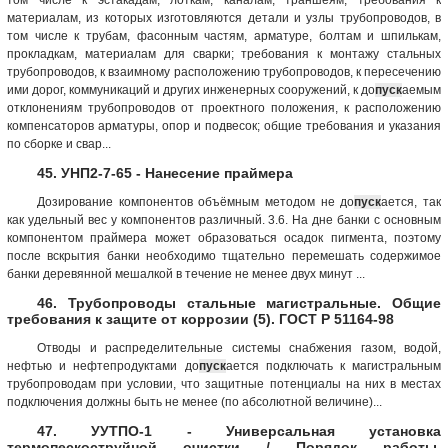
материалам, из которых изготовляются детали и узлы трубопроводов, в
том числе к трубам, фасонным частям, арматуре, болтам и шпилькам,
прокладкам, материалам для сварки; требования к монтажу стальных
трубопроводов, к взаимному расположению трубопроводов, к пересечению
ими дорог, коммуникаций и других инженерных сооружений, к до
пуск
аемым
отклонениям трубопроводов от проектного положения, к расположению
компенсаторов арматуры, опор и подвесок; общие требования и указания
по сборке и свар...
45. УНП2-7-65 - Нанесение праймера
Дозирование компонентов объёмным методом не до
пуск
ается, так
как удельный вес у компонентов различный. 3.6. На дне банки с основным
компонентом праймера может образоваться осадок пигмента, поэтому
после вскрытия банки необходимо тщательно перемешать содержимое
банки деревянной мешалкой в течение не менее двух минут ...
46. Трубопроводы стальные магистральные. Общие
требования к защите от коррозии (5). ГОСТ Р 51164-98
Отводы и распределительные системы снабжения газом, водой,
нефтью и нефтепродуктами до
пуск
ается подключать к магистральным
трубопроводам при условии, что защитные потенциалы на них в местах
подключения должны быть не менее (по абсолютной величине)...
47. УУТПО-1 - Универсальная установка
термопескоструйной очистки / Порядок работы,