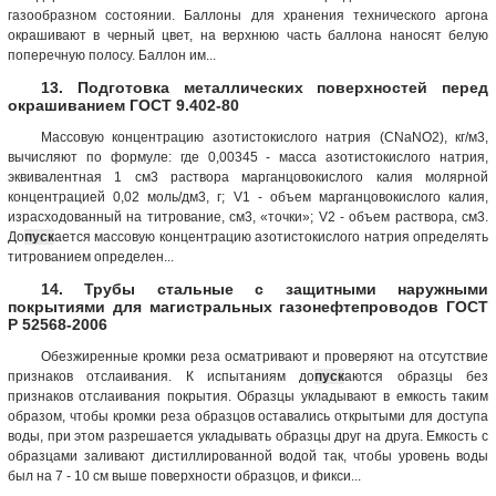
газообразном состоянии. Баллоны для хранения технического аргона
окрашивают в черный цвет, на верхнюю часть баллона наносят белую
поперечную полосу. Баллон им...
13. Подготовка металлических поверхностей перед
окрашиванием ГОСТ 9.402-80
Массовую концентрацию азотистокислого натрия (СNaNO2), кг/м3,
вычисляют по формуле: где 0,00345 - масса азотистокислого натрия,
эквивалентная 1 см3 раствора марганцовокислого калия молярной
концентрацией 0,02 моль/дм3, г; V1 - объем марганцовокислого калия,
израсходованный на титрование, см3, «точки»; V2 - объем раствора, см3.
До
пуск
ается массовую концентрацию азотистокислого натрия определять
титрованием определен...
14. Трубы стальные с защитными наружными
покрытиями для магистральных газонефтепроводов ГОСТ
Р 52568-2006
Обезжиренные кромки реза осматривают и проверяют на отсутствие
признаков отслаивания. К испытаниям до
пуск
аются образцы без
признаков отслаивания покрытия. Образцы укладывают в емкость таким
образом, чтобы кромки реза образцов оставались открытыми для доступа
воды, при этом разрешается укладывать образцы друг на друга. Емкость с
образцами заливают дистиллированной водой так, чтобы уровень воды
был на 7 - 10 см выше поверхности образцов, и фикси...