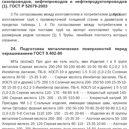
газопроводов, нефтепроводов и нефтепродуктопроводов
(1). ГОСТ Р 52079-2003
3 По согласованию между изготовителем и потребителем до
пуск
ают
изготовление труб с промежуточной толщиной стенки и диаметром в
пределах таблицы 1. 4 По согласованию между потребителем и
изготовителем при поставке труб на экспорт изготовляют трубы с
размерным рядом согласно [1]. 5 Трубы, линейная плотность которых
ограниче...
24. Подготовка металлических поверхностей перед
окрашиванием ГОСТ 9.402-80
МПа (кгс/см2) Про дол жи тель ность, мин Изделия I и II групп
металлов Серная кислота 200-250 50-100 60-80 10-30 60-80 0,1-0,2 3-5
Ингибитор (катапин, ПБ-6, ХОСП-10 и другие) 1-5 5-10 (1,0-2,0) Соляная
кислота 30-50 - 15-35 3-30 - - - Серная кислота Ингибитор (катапин, ПБ-6,
ХОСП-10 и другие) 175- 200 1-5 Соляная кислота 200- 250 50-100 15-35 10-
30 15-35 0,1-0,2 2-3 Ингибитор (катапин, ПБ-6, ХОСП-10 и другие) 1-5 5-10
(1,0-2,0) Серная кислота 120- 170 - 66-85 6-8 - - - Хлористый натрий 140-
180 Серная кислота 125- 200 - 15-35 510-80 - - - Хлористый натрий 30
Присадка ЧМ 1-2 Стальные изделия, имеющие сварные швы, чугунное
литье Ортофос форная кислота 100- 150 50-100 70-80 20-60 60-80 0,1-0,2
(1,0-2,0) 5-8 Состав 1120 100- 150 - 15-40 20-60 - - Изделия из III группы
металлов Соляная кислота 200- 300 - 15-35 30 - - - Азотная кислота 50- 100
Хлорное железо 20- 120 Серная кислота 80- 110 - 15-35 10-60 - - - Азотная
кислота 100- 200 Фтористо водоро дная кислота 15-50 Азотная кисло та