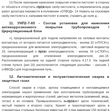
13 После окончания нанесения покрытия отвести пистолет в сторону
от объекта и отпустить с
пуск
овую скобу пистолета, а переключатель рода
работ дозатора перевести в положение «ОТВОД». 14 Нажать на спусковую
скобу пистолета и, направив пистолет в землю, стравить до нуля д...
11. УНП2-7-65 - Состав установки для нанесения
антикоррозионного покрытия трубопроводов /
Циркуляционный блок
»), предназначенный для подачи напряжения на силовые контакты
контактора, от которого питается электродвигатель; - кнопка 32 («ПУСК»),
предназначенная для включения электродвигателя; - световой индикатор
33, сигнализирующий о
пуск
е электродвигателя; - кнопка 34 («СТОП»),
предназначенная для отключения электродвигателя; рис.16.
Расположение разъемов на задней стороне пульта 4.17.3. На задней
стенке пульта (рис.16) располагаются следующие разъёмы: - разъем 1
(«ВВОД») для подсоединения пуль...
12. Автоматическая и полуавтоматическая сварка в
защитных газах
Способ сварки в струе, аргона плавящимися и неплавящимися
электродами нашел применение при изготовлении трубопроводов из
нержавеющих и жаропрочных сталей, цветных металлов (алюминий, медь,
титан) и их сплавов. Промышленность вы
пуск
ает аргон технический,
чистый первого и второго сорта. Хранят и транспортируют аргон в
стандартных стальных баллонах емкостью 40 л при давлении 150 кгс/см2 в