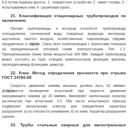
6.6 путем подбора высоты. 1 - поворотное устройство; 2 - макет головы; 3 -
испытываемые очки; 4 - резиновая прокл...
21. Классификация стационарных трубопроводов по
назначению
Прочие трубопроводы, к которым относятся: трубопроводы
золоудаления, технической воды, пожарные, водорода, кислорода,
ацетилена, сжатого воздуха, хозяйственные, паропроводы обдувки,
продувочные и с
пуск
и. Связь всех трубопроводов с агрегатами показана
на принципиальной тепловой схеме электростанции. Рис. 1-1.
Принципиальная схема блока мощностью 300 МВт. Каждый трубопровод
может состоять из труб, отводов, компенсаторов, фланцев, крепежа,
прокладок между фланцами, арматур...
22. Клеи. Метод определения прочности при отрыве
ГОСТ 14760-69
Скорость движения зажима машины должна быть 10 мм/мин.
До
пуск
ается проведение испытаний при скорости движения
нагружающего зажима до 20 мм/мин. Фиксируют наибольшую нагрузку,
достигнутую при испытании. 3.3. Обе части испытанного образца
подвергают визуальному осмотру для определения характера
разрушения: а) по плоскости склеивания; б) по клею. Характер разрушения
оценив...
23. Трубы стальные сварные для магистральных