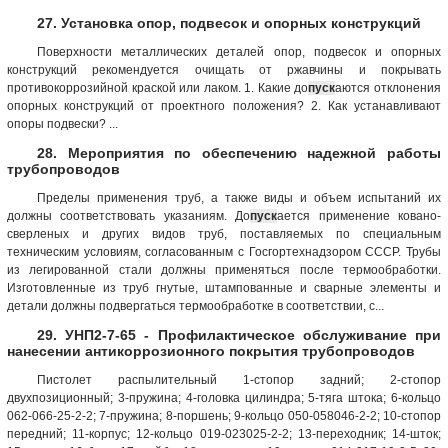
27. Установка опор, подвесок и опорных конструкций
Поверхности металлических деталей опор, подвесок и опорных
конструкций рекомендуется очищать от ржавчины и покрывать
противокоррозийной краской или лаком. 1. Какие до
пуск
аются отклонения
опорных конструкций от проектного положения? 2. Как устанавливают
опоры подвески? ...
28. Мероприятия по обеспечению надежной работы
трубопроводов
Пределы применения труб, а также виды и объем испытаний их
должны соответствовать указаниям. До
пуск
ается применение ковано-
сверленых и других видов труб, поставляемых по специальным
техническим условиям, согласованным с Госгортехнадзором СССР. Трубы
из легированной стали должны применяться после термообработки.
Изготовленные из труб гнутые, штампованные и сварные элементы и
детали должны подвергаться термообработке в соответствии, с...
29. УНП2-7-65 - Профилактическое обслуживание при
нанесении антикоррозионного покрытия трубопроводов
Пистолет распылительный 1-стопор задний; 2-стопор
двухпозиционный; 3-пружина; 4-головка цилиндра; 5-тяга штока; 6-кольцо
062-066-25-2-2; 7-пружина; 8-поршень; 9-кольцо 050-058046-2-2; 10-стопор
передний; 11-корпус; 12-кольцо 019-023025-2-2; 13-переходник; 14-шток;