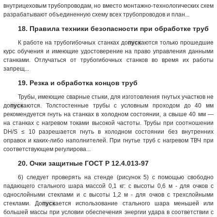
внутрицеховым трубопроводам, но вместо монтажно-технологических схем
разрабатывают объединенную схему всех трубопроводов и план...
18. Правила техники безопасности при обработке труб
К работе на трубогибочных станках до
пуск
аются только прошедшие
курс обучения и имеющие удостоверение на право управления данными
станками. Отлучаться от трубогибочных станков во время их работы
запрещ...
19. Резка и обработка концов труб
Трубы, имеющие сварные стыки, для изготовления гнутых участков не
до
пуск
аются. Толстостенные трубы с условным проходом до 40 мм
рекомендуется гнуть на станках в холодном состоянии, а свыше 40 мм —
на станках с нагревом токами высокой частоты. Трубы при соотношении
DН/S ≤ 10 разрешается гнуть в холодном состоянии без внутренних
оправок и каких-либо наполнителей. При гнутье труб с нагревом ТВЧ при
соответствующем регулирова...
20. Очки защитные ГОСТ Р 12.4.013-97
6) следует проверять на стенде (рисунок 5) с помощью свободно
падающего стального шара массой 0,1 кг: с высоты 0,6 м - для очков с
однослойными стеклами и с высоты 1,2 м - для очков с трехслойными
стеклами. До
пуск
ается использование стального шара меньшей или
большей массы при условии обеспечения энергии удара в соответствии с