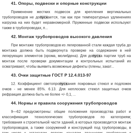
41. Опоры, подвески и опорные конструкции
Применение жестких подвесок для крепления вертикальных
трубопроводов не до
пуск
ается, так как при температурных удлинениях
нагрузка на них будет неравномерной. Пружинные подвески используют
также в трубопроводах, п...
42. Монтаж трубопроводов высокого давления
При монтаже трубопроводов из легированной стали каждая труба до
монтажа должна быть подвергнута проверке на содержание в ней
легирующих элементов (хрома, молибдена). Для до
пуск
а партии труб на
монтаж после проверки документации и контрольных испытаний их
осматривают, чтобы выявить возможные дефекты (плены, закат...
43. Очки защитные ГОСТ Р 12.4.013-97
12. Коэффициент светопро
пуск
ания покровных стекол и подложек
очков - не менее 85%. 6.13. Для неплоских стекол защитных очков
рефракция должна быть не более +/- 0,1, ...
44. Нормы и правила сооружения трубопроводов
9—62 предусмотрены: общие положения производства работ и
классификация технологических трубопроводов по категориям;
требования к строительной части зданий, в которых производится монтаж
трубопроводов, а также сооружений и конструкций под трубопроводы, в
том числе к эстакадам, лоткам, каналам, траншеям; требования к