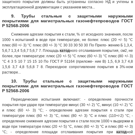
защитного покрытия должны быть устранены согласно НД и учтены в
эксплуатационной документации с указанием места...
9. Трубы стальные с защитными наружными
покрытиями для магистральных газонефтепроводов ГОСТ
Р 52568-2006
Снижение адгезии покрытия к стали, % от исходного значения, после
1000 ч испытаний в воде при температуре, не более: плюс (20 +/- 5) °С
плюс (60 +/- 3) °С плюс (80 +/- 3) °С 30 33 30 50 30 По Прило- жению Б 1,3,4,
5,6,7 1,3,4 5,6,7 5,6,7 7. Площадь
катод
ного отслаивания покрытия, см2, не
более, при температуре: плюс (20 +/- 5) °С плюс (60 +/- 3) °С плюс (80 +/- 3)
°С 4 3 5 10 7 15 15 10 По ГОСТ Р 51164 (приложе- ние В) 1,5, 6,9 3,7 4,8
1,5,6 3,7 4,8 5,6,8 7 8. Переходное сопротивление покрытия в 3%-ном
растворе...
10. Трубы стальные с защитными наружными
покрытиями для магистральных газонефтепроводов ГОСТ
Р 52568-2006
Периодические испытания включают: - определение прочности
покрытия при ударе при температуре минус (30 +/- 2) °C, минус (10 +/- 2) °C
и плюс (60 +/- 3) °C; - определение адгезии покрытия к стали при
температуре плюс (60 +/- 3) °C, плюс (80 +/- 3) °C и плюс (110+/-2) °C; -
определение снижения адгезии покрытия к стали после 1000 ч выдержки в
воде при температуре плюс (20 +/- 5) °C, плюс (60 +/- 3) °C и плюс (80 +/- 3)
°C; - определение площади отслаивания покрытия при
катод
ной