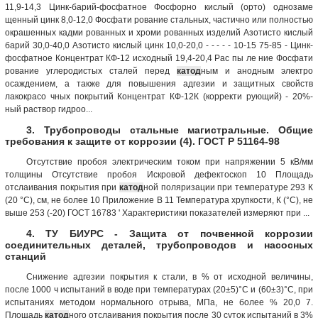
11,9-14,3 Цинк-барий-фосфатное Фосфорно кислый (орто) однозаме
щенный цинк 8,0-12,0 Фосфати рование стальных, частично или полностью
окрашенных кадми рованных и хроми рованных изделий Азотисто кислый
барий 30,0-40,0 Азотисто кислый цинк 10,0-20,0 - - - - - 10-15 75-85 - Цинк-
фосфатное Концентрат КФ-12 исходный 19,4-20,4 Рас пы ле ние Фосфати
рование углеродистых сталей перед
катод
ным и анодным электро
осаждением, а также для повышения адгезии и защитных свойств
лакокрасо чных покрытий Концентрат КФ-12К (корректи рующий) - 20%-
ный раствор гидроо...
3. Трубопроводы стальные магистральные. Общие
требования к защите от коррозии (4). ГОСТ Р 51164-98
Отсутствие пробоя электрическим током при напряжении 5 кВ/мм
толщины Отсутствие пробоя Искровой дефектоскоп 10 Площадь
отслаивания покрытия при
катод
ной поляризации при температуре 293 К
(20 °С), см, не более 10 Приложение В 11 Температура хрупкости, К (°С), не
выше 253 (-20) ГОСТ 16783 ' Характеристики показателей измеряют при ...
4. ТУ БИУРС - Защита от почвенной коррозии
соединительных деталей, трубопроводов и насосных
станций
Снижение адгезии покрытия к стали, в % от исходной величины,
после 1000 ч испытаний в воде при температурах (20±5)°С и (60±3)°С, при
испытаниях методом нормального отрыва, МПа, не более % 20,0 7.
Площадь
катод
ного отслаивания покрытия после 30 суток испытаний в 3%