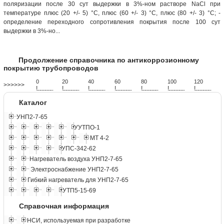
поляризации после 30 сут выдержки в 3%-ном растворе NaCl при
температуре плюс (20 +/- 5) °C, плюс (60 +/- 3) °C, плюс (80 +/- 3) °C; -
определение переходного сопротивления покрытия после 100 сут
выдержки в 3%-но...
Продолжение справочника по антикоррозионному
покрытию трубопроводов
0
20
40
60
80
100
120
>>>>>>
!
.
.
.
.
.
.
.
.
.
.
.
.
.
.
.
.
.
.
.
!
.
.
.
.
.
.
.
.
.
.
.
.
.
.
.
.
.
.
.
!
.
.
.
.
.
.
.
.
.
.
.
.
.
.
.
.
.
.
.
!
.
.
.
.
.
.
.
.
.
.
.
.
.
.
.
.
.
.
.
!
.
.
.
.
.
.
.
.
.
.
.
.
.
.
.
.
.
.
.
!
.
.
.
.
.
.
.
.
.
.
.
.
.
.
.
.
.
.
.
!
.
.
.
.
.
.
.
.
.
.
.
.
.
.
.
.
.
.
.
Каталог
УНП2-7-65
УУТПО-1
МТ 4-2
УПС-342-62
Нагреватель воздуха УНП2-7-65
Электроснабжение УНП2-7-65
Гибкий нагреватель для УНП2-7-65
УТП5-15-69
Справочная информация
НСИ, используемая при разработке