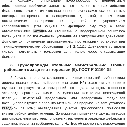
2 Катодную поляризацию трубопроводов с непрерывным
обеспечением требуемых защитных потенциалов в зонах действия
блуждающих токов источников постоянного тока следует осуществлять с
помощью поляризованных электрических дренажей, в том числе
автоматических поляризованных дренажей с управлением
сопротивлением цепи защиты по дренированному току, а также
автоматическими
катод
ными станциями с поддержанием защитного
потенциала и, по возможности, усиленными электрическими дренажами.
Допускается применение автоматических протекторных установок при
технико-экономическом обосновании по НД. 5.12.3 Дренажные установки
следует подключать к рельсовой цепи только через отсасывающие
фидеры...
8. Трубопроводы стальные магистральные. Общие
требования к защите от коррозии (6). ГОСТ Р 51164-98
2 Локальная оценка состояния защитных покрытий трубопровода
должна производиться выборочно (согласно НД) осмотром изоляции в
шурфах по результатам: измерений потенциала методом выносного
электрода сравнения и/или обследования искателем повреждений
изоляции; измерений продольного или поперечного градиентов
потенциалов в грунте с прерыванием или без прерывания тока установок
катод
ной защиты; обследования участка трубопровода приборами
внутритрубной дефектоскопии. Допускается применение других методов
для определения месторасположения, размеров и характера дефектов в
защитном покрытии трубопровода по НД. Все обнаруженные повреждения