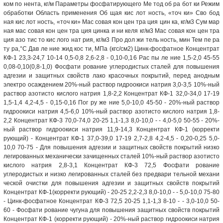
ком по нента, кг/м Параметры фосфатирующего Ме тод об ра бот ки Режим
обработки Область применения Об щая кис лот ность, «точ ки» Сво бод
ная кис лот ность, «точ ки» Мас совая кон цен тра ция цин ка, кг/м3 Сум мар
ная мас совая кон цен тра ция цинка и ни келя кг/м3 Мас совая кон цен тра
ция азо тис то кис лого нат рия, кг/м3 Про дол жи тель ность, мин Тем пе ра
ту ра,°С Дав ле ние жид кос ти, МПа (кгс/см2) Цинк-фосфатное Концентрат
КФ-1 23,3-24,7 10-14 0,5-0,8 2,6-2,8 - 0,10-0,16 Рас пы ле ние 1,5-2,0 45-55
0,08-0,10(0,8-1,0) Фосфати рование углеродистых сталей для повышения
адгезии и защитных свойств лако красочных покрытий, перед анодным
электро осаждением 20%-ный раствор гидроокиси натрия 3,0-3,5 10%-ный
раствор азотисто кислого натрия 1,8-2,2 Концентрат КФ-1 32,0-34,0 17-19
1,5-1,4 4,2-4,5 - 0,15-0,16 Пог ру же ние 5,0-10,0 45-50 - 20%-ный раствор
гидроокиси натрия 4,5-6,0 10%-ный раствор азотисто кислого натрия 1,8-
2,2 Концентрат КФ-3 70,0-74,0 20-25 1,1-1,3 8,0-10,0 - - 4,0-5,0 50-55 - 20%-
ный раствор гидроокиси натрия 11,9-14,3 Концентрат КФ-1 (корректи
рующий) - Концентрат КФ-1 37,0-39,0 17-19 2,7-2,8 4,2-4,5 - 0,20-0,25 5,0-
10,0 70-75 - Для повышения адгезии и защитных свойств покрытий низко
легированных механически зачищенных сталей 10%-ный раствор азотисто
кислого натрия 2,8-3,1 Концентрат КФ-3 72,5 Фосфати рование
углеродистых и низко легированных сталей без предвари тельной механи
ческой очистки для повышения адгезии и защитных свойств покрытий
Концентрат КФ-1(корректи рующий) - 20-25 2,2-2,3 8,0-10,0 - - 5,0-10,0 75-80
- Цинк-фосфатное Концентрат КФ-3 72,5 20-25 1,1-1,3 8-10 - - 3,0-10,0 50-
60 - Фосфати рование чугуна для повышения защитных свойств покрытий
Концентрат КФ-1 (корректи рующий) - 20%-ный раствор гидроокиси натрия