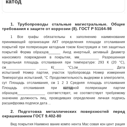
катод
1. Трубопроводы стальные магистральные. Общие
требования к защите от коррозии (8). ГОСТ Р 51164-98
1 Все графы обязательны к заполнению наименование
принимающей организации АКТ определения площади отслаивания
покрытий при поляризации катодным током Конструкция и тип защитных
покрытий Форма образцов______ Анод инертный, активный Диаметр
наносимого повреждения в покрытии, мм__________ Разрешенная
предельная площадь отслаивания при температуре: 293 К (20 °С),
см_______________ ____ К(_____ °С),см__________________ Дата
испытаний Номер партии, участок трубопровода Номер измерения
Температура испытаний, °С Продолжительность выдержки в электролите,
сут Площадь отслаивания, см 1 2 3 Средняя площадь отслаивания
Площадь отслаивания при
катод
ной поляризации партии
образцов______________ соответствует, не соответствует требуемому
значению должность лиц, проводивших определение личная подпись
расшифровка подписи дата ...
2. Подготовка металлических поверхностей перед
окрашиванием ГОСТ 9.402-80
Вид покрытия Наимено вание компо нента Мас совая кон цент рация