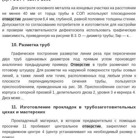
Для контроля основного металла на концевых участках на расстоянии
не менее 40 мм от торца трубы в СОП используют плоскодонное
отверстие
диаметром 6,4 мм, глубиной, равной половине толщины стенки.
Допускается по согласованию потребителя и изготовителя для настройки
и проверки чувствительности дефектоскопа использовать графическую
зависимость, приведенную на рисунке В.3. D — диаметр трубы; Sкр — к...
10. Разметка труб
Графическое построение развертки линии реза при пересечении
двух труб одинаковых диаметров под прямым углом производят
аналогично предыдущему примеру.
Отверстие
в трубе размечают по
готовому штуцеру. Для разметки на наружной поверхности трубы осевых
линий, а также линий или точек, расположенных под любым углом к
плоскости перпендикулярного сечения трубы, пользуются
приспособлением, приведенным на рис. 38. Приспособление состоит из
корпуса с опорной призмой 1, делительного диска 2, уровня 3 и кернера 4.
Диск може...
11. Изготовление прокладок в трубозаготовительных
цехах и мастерских
Прокладочный материал, в котором предварительно с помощью
просечки 11 пробивают центральное
отверстие
, закрепляют на
передвижном центре 4 (центр устанавливают на необходимый размер с
помощ...