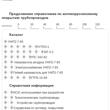
Продолжение справочника по антикоррозионному
покрытию трубопроводов
0
20
40
60
80
100
120
>>>>>>
!
.
.
.
.
.
.
.
.
.
.
.
.
.
.
.
.
.
.
.
!
.
.
.
.
.
.
.
.
.
.
.
.
.
.
.
.
.
.
.
!
.
.
.
.
.
.
.
.
.
.
.
.
.
.
.
.
.
.
.
!
.
.
.
.
.
.
.
.
.
.
.
.
.
.
.
.
.
.
.
!
.
.
.
.
.
.
.
.
.
.
.
.
.
.
.
.
.
.
.
!
.
.
.
.
.
.
.
.
.
.
.
.
.
.
.
.
.
.
.
!
.
.
.
.
.
.
.
.
.
.
.
.
.
.
.
.
.
.
.
Каталог
УНП2-7-65
УУТПО-1
МТ 4-2
УПС-342-62
Нагреватель воздуха УНП2-7-65
Электроснабжение УНП2-7-65
Гибкий нагреватель для УНП2-7-65
УТП5-15-69
Справочная информация
НСИ, используемая при разработке
Технологические трубопроводы
Устройство трубопроводов
Справочник по антикор. покрытиям