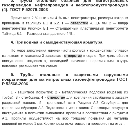
3. Трубы стальные сварные для магистральных
газопроводов, нефтепроводов и нефтепродуктопроводов
(4). ГОСТ Р 52079-2003
Применяют 2 %-ные или 4 %-ные пенетрометры, размеры которых
приведены в таблицах Б.1 и Б.2. 1 —
отверстие
Æ 1,6 мм; 2 — шифр
пенетрометра Рисунок Б.1 — Стандартный пластинчатый пенетрометр
Таблица Б.1 — Размеры стандартного 4 %...
4. Приводная и самодействующая арматура
По мере заполнения нижней части корпуса 7 конденсатом поплавок
всплывает и клапаном 3 закрывает
отверстие
в седле. При дальнейшем
поступлении конденсата, последний начинает переливаться внутрь
поплавка, увеличивая тем самым...
5. Трубы стальные с защитными наружными
покрытиями для магистральных газонефтепроводов ГОСТ
Р 52568-2006
1 - защитное покрытие; 2 - металлическая подложка (образец из
трубы); 3 - струбцина; 4 -
отверстие
для крепления струбцины к захвату
разрывной машины; 5 - крепежный винт Рисунок А.2. Струбцина для
крепления образцов А.3. Подготовка к испытаниям С помощью режущего
инструмента в покрытии выполняют пропилы в соответствии с рисунком
А.1. Пропилы осуществляют на всю толщину покрытия до металла
шириной не менее 1 мм. Кромки реза осматривают и проверяют на отсут...