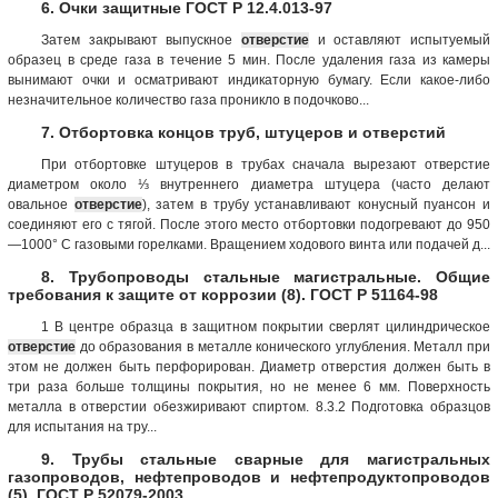
6. Очки защитные ГОСТ Р 12.4.013-97
Затем закрывают выпускное
отверстие
и оставляют испытуемый
образец в среде газа в течение 5 мин. После удаления газа из камеры
вынимают очки и осматривают индикаторную бумагу. Если какое-либо
незначительное количество газа проникло в подочково...
7. Отбортовка концов труб, штуцеров и отверстий
При отбортовке штуцеров в трубах сначала вырезают отверстие
диаметром около ⅓ внутреннего диаметра штуцера (часто делают
овальное
отверстие
), затем в трубу устанавливают конусный пуансон и
соединяют его с тягой. После этого место отбортовки подогревают до 950
—1000° С газовыми горелками. Вращением ходового винта или подачей д...
8. Трубопроводы стальные магистральные. Общие
требования к защите от коррозии (8). ГОСТ Р 51164-98
1 В центре образца в защитном покрытии сверлят цилиндрическое
отверстие
до образования в металле конического углубления. Металл при
этом не должен быть перфорирован. Диаметр отверстия должен быть в
три раза больше толщины покрытия, но не менее 6 мм. Поверхность
металла в отверстии обезжиривают спиртом. 8.3.2 Подготовка образцов
для испытания на тру...
9. Трубы стальные сварные для магистральных
газопроводов, нефтепроводов и нефтепродуктопроводов
(5). ГОСТ Р 52079-2003