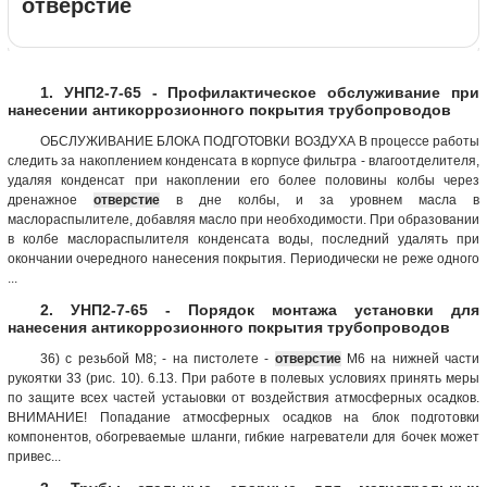
отверстие
1. УНП2-7-65 - Профилактическое обслуживание при
нанесении антикоррозионного покрытия трубопроводов
ОБСЛУЖИВАНИЕ БЛОКА ПОДГОТОВКИ ВОЗДУХА В процессе работы
следить за накоплением конденсата в корпусе фильтра - влагоотделителя,
удаляя конденсат при накоплении его более половины колбы через
дренажное
отверстие
в дне колбы, и за уровнем масла в
маслораспылителе, добавляя масло при необходимости. При образовании
в колбе маслораспылителя конденсата воды, последний удалять при
окончании очередного нанесения покрытия. Периодически не реже одного
...
2. УНП2-7-65 - Порядок монтажа установки для
нанесения антикоррозионного покрытия трубопроводов
36) с резьбой М8; - на пистолете -
отверстие
М6 на нижней части
рукоятки 33 (рис. 10). 6.13. При работе в полевых условиях принять меры
по защите всех частей устаыовки от воздействия атмосферных осадков.
ВНИМАНИЕ! Попадание атмосферных осадков на блок подготовки
компонентов, обогреваемые шланги, гибкие нагреватели для бочек может
привес...