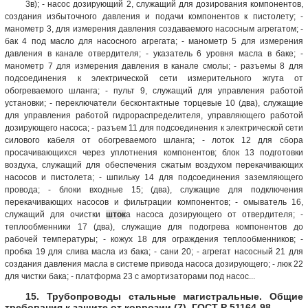
3в); - насос дозирующий 2, служащий для дозирования компонентов,
создания избыточного давления и подачи компонентов к пистолету; -
манометр 3, для измерения давления создаваемого насосным агрегатом; -
бак 4 под масло для насосного агрегата; - манометр 5 для измерения
давления в канале отвердителя; - указатель 6 уровня масла в баке; -
манометр 7 для измерения давления в канале смолы; - разъемы 8 для
подсоединения к электрической сети измерительного жгута от
обогреваемого шланга; - пульт 9, служащий для управления работой
установки; - переключатели бесконтактные торцевые 10 (два), служащие
для управления работой гидрораспределителя, управляющего работой
дозирующего насоса; - разъем 11 для подсоединения к электрической сети
силового кабеля от обогреваемого шланга; - лоток 12 для сбора
просачивающихся через уплотнения компонентов; блок 13 подготовки
воздуха, служащий для обеспечения сжатым воздухом перекачивающих
насосов и пистолета; - шпильку 14 для подсоединения заземляющего
провода; - блоки входные 15; (два), служащие для подключения
перекачивающих насосов и фильтрации компонентов; - омыватель 16,
служащий для очистки
шток
а насоса дозирующего от отвердителя; -
теплообменники 17 (два), служащие для подогрева компонентов до
рабочей температуры; - кожух 18 для ограждения теплообменников; -
пробка 19 для слива масла из бака; - сани 20; - агрегат насосный 21 для
создания давления масла в системе привода насоса дозирующего; - люк 22
для чистки бака; - платформа 23 с амортизаторами под насос...
15. Трубопроводы стальные магистральные. Общие
требования к защите от коррозии (7). ГОСТ Р 51164-98