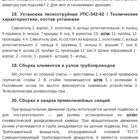
арматуру при подъеме? 2. Для чего устанавливают дренажн...
18. Установка пескоструйная УПС-342-62 / Технические
характеристики, состав установки
Смеситель 1- корпус; 2- золотник; 3- кольцо уплотнительное; 4- палец;
5-пружина; 6- гильза; 7-крышка; 8- ось; 9- рукоятка; 10-
шток
; 11- пробка; 12-
прокладка. 4.4. Смеситель (рис.4) состоит из корпуса 1, золотника 2, кольца
уплотнительного 3, пальца 4, пружины 5, гильзы 6, крышки 7, оси 8,
рукоятки 9, штока 10, пробки 11, прокладки 12. рис.5. Шланг абразивный 1 -
корпус; 2 - сопло; 3 - рукав;4 - штуцер; 5 - кольц...
19. Сборка элементов и узлов трубопроводов
98) состоит из опорной плиты — крестовины 1, к которой приварена
трубчатая стойка 2. В стойке перемещается
шток
5 с роликами 4.
Положение штока по высоте фиксируется зажимным устройством 3.
Телескопические роликоопоры при...
20. Сборка и сварка прямолинейных секций
При вращательном движении трубы используется цепная подвеска, а
для поступательного — два ролика, установленные на
шток
е
пневматической диафрагменной камеры. При вращательном движении
ролики утапливаются и труба укладывается на цепную подвеску. Рис. 114.
Трубосварочный вращатель, оборудованный головкой ТСГ-7
Самоцентрирующий трубосварочный вращатель 6 является основным