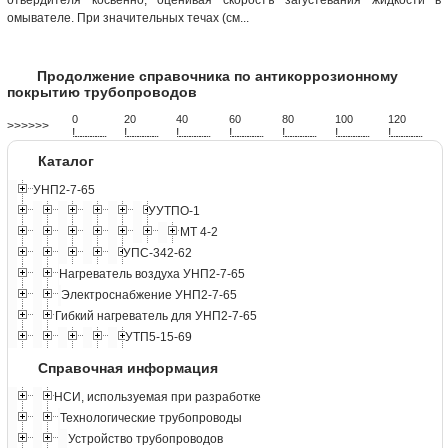
омывателе. При значительных течах (см...
Продолжение справочника по антикоррозионному
покрытию трубопроводов
0
20
40
60
80
100
120
>>>>>>
!
.
.
.
.
.
.
.
.
.
.
.
.
.
.
.
.
.
.
.
!
.
.
.
.
.
.
.
.
.
.
.
.
.
.
.
.
.
.
.
!
.
.
.
.
.
.
.
.
.
.
.
.
.
.
.
.
.
.
.
!
.
.
.
.
.
.
.
.
.
.
.
.
.
.
.
.
.
.
.
!
.
.
.
.
.
.
.
.
.
.
.
.
.
.
.
.
.
.
.
!
.
.
.
.
.
.
.
.
.
.
.
.
.
.
.
.
.
.
.
!
.
.
.
.
.
.
.
.
.
.
.
.
.
.
.
.
.
.
.
Каталог
УНП2-7-65
УУТПО-1
МТ 4-2
УПС-342-62
Нагреватель воздуха УНП2-7-65
Электроснабжение УНП2-7-65
Гибкий нагреватель для УНП2-7-65
УТП5-15-69
Справочная информация
НСИ, используемая при разработке
Технологические трубопроводы
Устройство трубопроводов