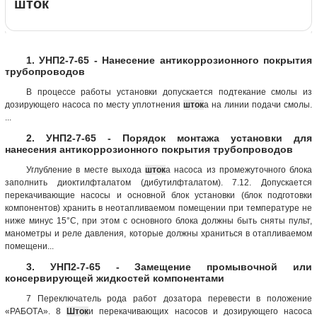
шток
1. УНП2-7-65 - Нанесение антикоррозионного покрытия
трубопроводов
В процессе работы установки допускается подтекание смолы из
дозирующего насоса по месту уплотнения
шток
а на линии подачи смолы.
...
2. УНП2-7-65 - Порядок монтажа установки для
нанесения антикоррозионного покрытия трубопроводов
Углубление в месте выхода
шток
а насоса из промежуточного блока
заполнить диоктилфталатом (дибутилфталатом). 7.12. Допускается
перекачивающие насосы и основной блок установки (блок подготовки
компонентов) хранить в неотапливаемом помещении при температуре не
ниже минус 15°С, при этом с основного блока должны быть сняты пульт,
манометры и реле давления, которые должны храниться в отапливаемом
помещени...
3. УНП2-7-65 - Замещение промывочной или
консервирующей жидкостей компонентами
7 Переключатель рода работ дозатора перевести в положение
«РАБОТА». 8
Шток
и перекачивающих насосов и дозирующего насоса