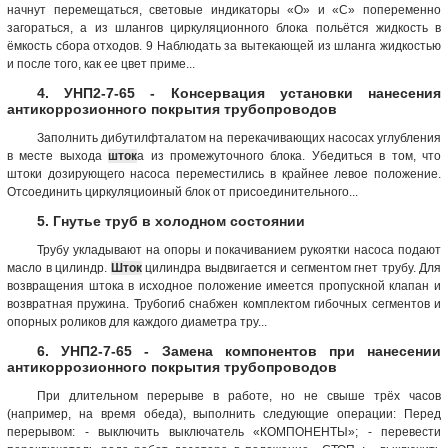
начнут перемещаться, световые индикаторы «О» и «С» попеременно
загораться, а из шлангов циркуляционного блока польётся жидкость в
ёмкость сбора отходов. 9 Наблюдать за вытекающей из шланга жидкостью
и после того, как ее цвет приме...
4. УНП2-7-65 - Консервация установки нанесения
антикоррозионного покрытия трубопроводов
Заполнить дибутилфталатом на перекачивающих насосах углубления
в месте выхода
шток
а из промежуточного блока. Убедиться в том, что
штоки дозирующего насоса переместились в крайнее левое положение.
Отсоединить циркуляциоиный блок от присоединительного...
5. Гнутье труб в холодном состоянии
Трубу укладывают на опоры и покачиванием рукоятки насоса подают
масло в цилиндр.
Шток
цилиндра выдвигается и сегментом гнет трубу. Для
возвращения штока в исходное положение имеется пропускной клапан и
возвратная пружина. Трубогиб снабжен комплектом гибочных сегментов и
опорных роликов для каждого диаметра тру...
6. УНП2-7-65 - Замена компонентов при нанесении
антикоррозионного покрытия трубопроводов
При длительном перерыве в работе, но не свыше трёх часов
(например, на время обеда), выполнить следующие операции: Перед
перерывом: - выключить выключатель «КОМПОНЕНТЫ»; - перевести