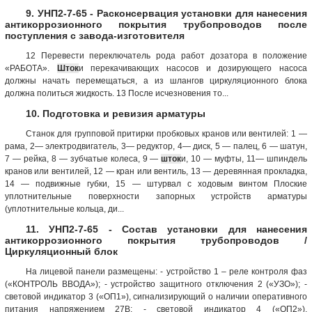
9. УНП2-7-65 - Расконсервация установки для нанесения
антикоррозионного покрытия трубопроводов после
поступления с завода-изготовителя
12 Перевести переключатель рода работ дозатора в положение
«РАБОТА».
Шток
и перекачивающих насосов и дозирующего насоса
должны начать перемещаться, а из шлангов циркуляционного блока
должна политься жидкость. 13 После исчезновения то...
10. Подготовка и ревизия арматуры
Станок для групповой притирки пробковых кранов или вентилей: 1 —
рама, 2— электродвигатель, 3— редуктор, 4— диск, 5 — палец, 6 — шатун,
7 — рейка, 8 — зубчатые колеса, 9 —
шток
и, 10 — муфты, 11— шпиндель
кранов или вентилей, 12 — кран или вентиль, 13 — деревянная прокладка,
14 — подвижные губки, 15 — штурвал с ходовым винтом Плоские
уплотнительные поверхности запорных устройств арматуры
(уплотнительные кольца, ди...
11. УНП2-7-65 - Состав установки для нанесения
антикоррозионного покрытия трубопроводов /
Циркуляционный блок
На лицевой панели размещены: - устройство 1 – реле контроля фаз
(«КОНТРОЛЬ ВВОДА»); - устройство защитного отключения 2 («УЗО»); -
световой индикатор 3 («ОП1»), сигнализирующий о наличии оперативного
питания напряжением 27В; - световой индикатор 4 («ОП2»),