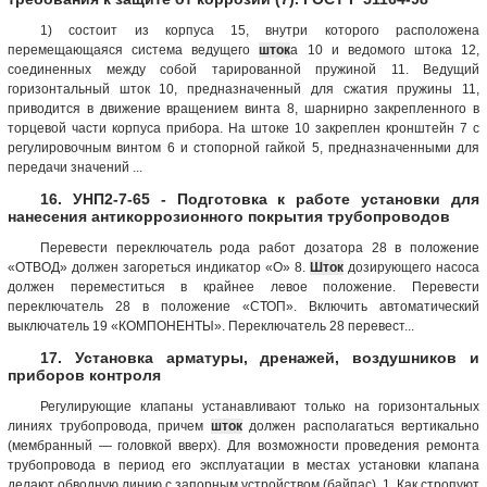
1) состоит из корпуса 15, внутри которого расположена
перемещающаяся система ведущего
шток
а 10 и ведомого штока 12,
соединенных между собой тарированной пружиной 11. Ведущий
горизонтальный шток 10, предназначенный для сжатия пружины 11,
приводится в движение вращением винта 8, шарнирно закрепленного в
торцевой части корпуса прибора. На штоке 10 закреплен кронштейн 7 с
регулировочным винтом 6 и стопорной гайкой 5, предназначенными для
передачи значений ...
16. УНП2-7-65 - Подготовка к работе установки для
нанесения антикоррозионного покрытия трубопроводов
Перевести переключатель рода работ дозатора 28 в положение
«ОТВОД» должен загореться индикатор «О» 8.
Шток
дозирующего насоса
должен переместиться в крайнее левое положение. Перевести
переключатель 28 в положение «СТОП». Включить автоматический
выключатель 19 «КОМПОНЕНТЫ». Переключатель 28 перевест...
17. Установка арматуры, дренажей, воздушников и
приборов контроля
Регулирующие клапаны устанавливают только на горизонтальных
линиях трубопровода, причем
шток
должен располагаться вертикально
(мембранный — головкой вверх). Для возможности проведения ремонта
трубопровода в период его эксплуатации в местах установки клапана
делают обводную линию с запорным устройством (байпас). 1. Как стропуют