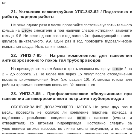
ме...
21. Установка пескоструйная УПС-342-62 / Подготовка к
работе, порядок работы
Не реже одного раза в месяц проверяйте состояние уплотнительного
кольца на
шток
е смесителя и при наличии следов истирания замените
кольцо. 9.8. Не реже одного раза в год заменяйте фильтрующий элемент
фильтра дыхательного. 9.9. Один раз в год проводите гидравлические
испытания сосуда. Испытания прово...
22. УНП2-7-65 - Нагрев компонентов для нанесения
антикоррозионного покрытия трубопроводов
На присоединительном блоке открыть клапаны вывернув
шток
и 2 на
2 – 2,5 оборота. 21 Не более чем через 15 минут после отсоединения
промыть циркуляционный блок (см. раздел 10). Установка готова для
работы в режиме нанесения покрытия. Установка в со...
23. УНП2-7-65 - Профилактическое обслуживание при
нанесении антикоррозионного покрытия трубопроводов
ОБСЛУЖИВАНИЕ ДОЗИРУЮЩЕГО НАСОСА Не реже двух раз в
месяц проверять не ослабло ли крепление пластины привода и
надёжность резьбового соединения
шток
ов насосов (смолы и
отвердителя) со штоками гидропривода. Постоянно следить за
уплотнением штоков насосов: по линии смолы визуально, а по линии
отвердителя косвенно, оценивая скоростъ загустевания жидкости в