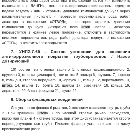
переключатель рода работ дозатора в положение «СТОП»; - выключить
выключатель «ШЛАНГИ»; - остановить перекачивающие насосы, перекрыв
подачу воздуха к ним; - стравить давление компонентов до нуля через
распылительный пистолет; - перевести переключатель рода работ
дозатора в положение «ОТВОД»; - повторно стравить давление
компонентов до нуля. Дождаться пока
шток
насоса - дозатора
переместится в крайнее левое положение, отключить и застопорить
пистолет, переключатель рода работ дозатора вернуть в положение
«СТОП»; - выключить электродвигател...
7. УНП2-7-65 - Состав установки для нанесения
антикоррозионного покрытия трубопроводов / Насос
дозирующий
10) состоит из стопора заднего 1, стопора двухпозиционного 2,
пружины 3, головки цилиндра 4, тяги штока 5, кольца 6, пружины 7, поршня
8, кольцо 9, стопора переднего 10, корпуса 11, кольца 12, переходника 13,
шток
а 14, втулки 15, болта 16, шайбы 17, смесителя 18, кольца 19,
держателя 20, блока форсунки 21, втулки 22,...
8. Сборка фланцевых соединений
Для установки фланца 6 рычажный механизм вставляют внутрь трубы
2. При вращении
шток
а 3 по часовой стрелке рычаги расходятся,
прижимая планки 4 к стенке трубы, при этом диск устанавливается строго
перпендикулярно оси трубы. Плоские фланцы устанавливают по диску
приспособления (поло...