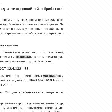
.
ред антикоррозийной обработкой.
и одном и том же данном объеме или весе
раздо большее количество, чем крупных. За
дин килограмм крупнозернистого абразива,
 килограмм мелкого абразива, содержащего
 механизмы
 Такелажной оснасткой, или такелажем,
еханизмы и
материал
ы, которые служат для
переворачиванию грузов. Такелажн...
ОСТ 12.4.132—83
 зависимости от применяемых
материал
ов и
анием на модель. 3. ПРАВИЛА ПРИЕМКИ И
 239...
е. Общие требования к защите от
применять строго в диапазоне температур,
этом максимально допустимая температура