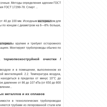
сочные. Методы определения адгезии ГОСТ
я ГОСТ 17299-78. Спирт ...
от 40 до 100 мм. Исходным
материал
ом для
зы по концам с диаметром на 6—8% больше,
атериал
ы хрупкие и требуют осторожного
рациях. Монтируют трубопроводы обычно по
а термопескоструйной очистки /
 воздухе и в помещении, выполненном из
й вентиляцией. 2.2. Температура воздуха,
а находиться в пределах от минус 10°С до
е давление от 86 до 107 кПа (от 650 до 800
влении...
ых металлов и их сплавов
имости в технологических трубопроводах
еняются трубами из легированной стали или