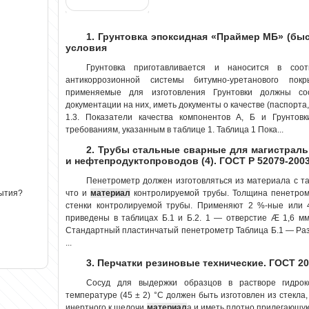
1. Грунтовка эпоксидная «Праймер МБ» (бы
условия
Грунтовка приготавливается и наносится в соо
антикоррозионной системы битумно-уретанового п
применяемые для изготовления Грунтовки должны соо
документации на них, иметь документы о качестве (паспорт
1.3. Показатели качества компонентов А, Б и Грунтов
требованиям, указанным в таблице 1. Таблица 1 Пока...
2. Трубы стальные сварные для магистрал
и нефтепродуктопроводов (4). ГОСТ Р 52079-200
Пенетрометр должен изготовляться из материала с та
что и
материал
контролируемой трубы. Толщина пенетро
рытия?
стенки контролируемой трубы. Применяют 2 %-ные или 
приведены в таблицах Б.1 и Б.2. 1 — отверстие Æ 1,6 
Стандартный пластинчатый пенетрометр Таблица Б.1 — Ра
...
3. Перчатки резиновые технические. ГОСТ 20
Сосуд для выдержки образцов в растворе гидрок
температуре (45 ± 2) °С должен быть изготовлен из стекл
инертного к щелочи
материал
а и иметь плотно прилегающу