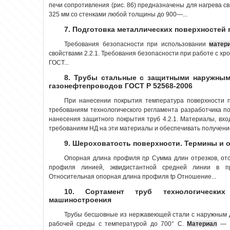
печи сопротивления (рис. 86) предназначены для нагрева с
325 мм со стенками любой толщины до 900—...
7. Подготовка металлических поверхностей 
Требования безопасности при использовании
матер
свойствами 2.2.1. Требования безопасности при работе с х
ГОСТ...
8. Трубы стальные с защитными наружным
газонефтепроводов ГОСТ Р 52568-2006
При нанесении покрытия температура поверхности п
требованиям технологического регламента разработчика по
нанесения защитного покрытия труб 4.2.1. Материалы, вхо
требованиям НД на эти материалы и обеспечивать получение
9. Шероховатость поверхности. Термины и о
Опорная длина про­филя ηр Сумма длин отрезков, от
профиля линией, эквидистантной средней линии в пр
Относительная опорная длина про­филя tp Отношение...
10. Сортамент труб технологически
машиностроения
Трубы бесшовные из нержавеющей стали с наружным д
рабочей среды с температурой до 700° С.
Материал
— с