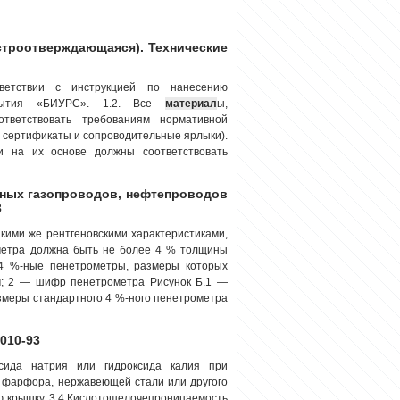
строотверждающаяся). Технические
тветствии с инструкцией по нанесению
окрытия «БИУРС». 1.2. Все
материал
ы,
тветствовать требованиям нормативной
а, сертификаты и сопроводительные ярлыки).
ки на их основе должны соответствовать
ьных газопроводов, нефтепроводов
3
кими же рентгеновскими характеристиками,
метра должна быть не более 4 % толщины
4 %-ные пенетрометры, размеры которых
мм; 2 — шифр пенетрометра Рисунок Б.1 —
змеры стандартного 4 %-ного пенетрометра
010-93
сида натрия или гидроксида калия при
а, фарфора, нержавеющей стали или другого
ю крышку. 3.4 Кислотощелочепроницаемость