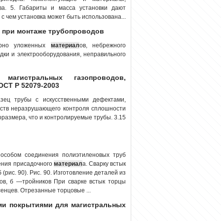
тва. 5. Габариты и масса установки дают
с чем установка может быть использована...
и при монтаже трубопроводов
ерно уложенных
материал
ов, небрежного
дки и электрооборудования, неправильного
агистральных газопроводов,
ОСТ Р 52079-2003
зец трубы с искусственными дефектами,
едств неразрушающего контроля сплошности
оразмера, что и контролируемые трубы. 3.15
пособом соединения полиэтиленовых труб
нения присадочного
материал
а. Сварку встык
(рис. 90). Рис. 90. Изготовление деталей из
дов, б —тройников При сварке встык торцы
енцев. Отрезанные торцовые ...
ми покрытиями для магистральных