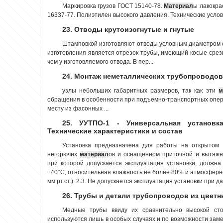
Маркировка грузов ГОСТ 15140-78.
Материал
ы лакокра
16337-77. Полиэтилен высокого давления. Технические услови
23. Отводы крутоизогнутые и гнутые
Штамповкой изготовляют отводы условным диаметром 
изготовления является отрезок трубы, имеющий косые сре
чем у изготовляемого отвода. В пер...
24. Монтаж неметаллических трубопроводов
узлы небольших габаритных размеров, так как эти
м
обращения в особенности при подъемно-транспортных опе
месту из фасонных ...
25. УУТПО-1 - Универсальная установк
Технические характеристики и состав
Установка предназначена для работы на открытом
негорючих
материал
ов и оснащённом приточной и вытяжно
при которой допускается эксплуатация установки, должн
+40°С, относительная влажность не более 80% и атмосферно
мм рт.ст.). 2.3. Не допускается эксплуатация установки при да
26. Трубы и детали трубопроводов из цветн
Медные трубы ввиду их сравнительно высокой сто
используются лишь в особых случаях и по возможности зам