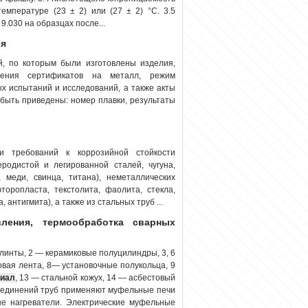
емпературе (23 ± 2) или (27 ± 2) °С. 3.5
.030 на образцах после...
ия
, по которым были изготовлены изделия,
ения сертификатов на металл, режим
х испытаний и исследований, а также акты
быть приведены: номер плавки, результаты
и требований к коррозийной стойкости
родистой и легированной сталей, чугуна,
 меди, свинца, титана), неметаллических
торопласта, текстолита, фаолита, стекла,
антигмита), а также из стальных труб ...
ления, термообработка сварных
линты, 2 — керамиковые полуцилиндры, 3, 6
вая лента, 8— установочные полукольца, 9
риал
, 13 — стальной кожух, 14 — асбестовый
соединений труб применяют муфельные печи
ые нагреватели. Электрические муфельные