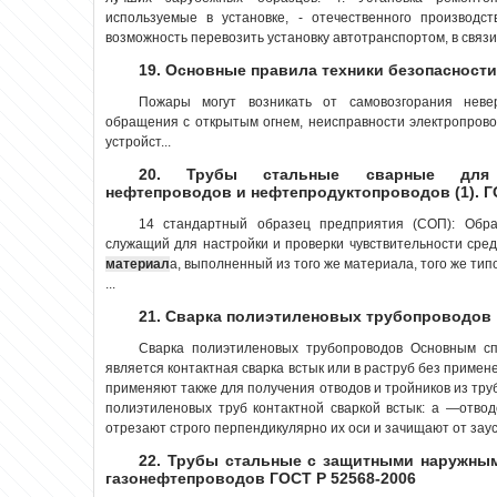
используемые в установке, - отечественного производс
возможность перевозить установку автотранспортом, в связи 
19. Основные правила техники безопасност
Пожары могут возникать от самовозгорания нев
обращения с открытым огнем, неисправности электропрово
устройст...
20. Трубы стальные сварные для м
нефтепроводов и нефтепродуктопроводов (1). Г
14 стандартный образец предприятия (СОП): Обра
служащий для настройки и проверки чувствительности ср
материал
а, выполненный из того же материала, того же тип
...
21. Сварка полиэтиленовых трубопроводов
Сварка полиэтиленовых трубопроводов Основным с
является контактная сварка встык или в раструб без приме
применяют также для получения отводов и тройников из труб 
полиэтиленовых труб контактной сваркой встык: а —отво
отрезают строго перпендикулярно их оси и зачищают от заус
22. Трубы стальные с защитными наружны
газонефтепроводов ГОСТ Р 52568-2006