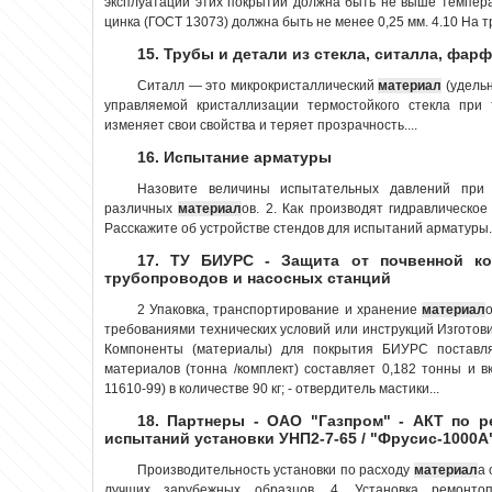
эксплуатации этих покрытий должна быть не выше темпера
цинка (ГОСТ 13073) должна быть не менее 0,25 мм. 4.10 На 
15. Трубы и детали из стекла, ситалла, фар
Ситалл — это микрокристаллический
материал
(удельн
управляемой кристаллизации термостойкого стекла при 
изменяет свои свойства и теряет прозрачность....
16. Испытание арматуры
Назовите величины испытательных давлений при 
различных
материал
ов. 2. Как производят гидравлическо
Расскажите об устройстве стендов для испытаний арматуры. .
17. ТУ БИУРС - Защита от почвенной ко
трубопроводов и насосных станций
2 Упаковка, транспортирование и хранение
материал
требованиями технических условий или инструкций Изготови
Компоненты (материалы) для покрытия БИУРС поставля
материалов (тонна /комплект) составляет 0,182 тонны и в
11610-99) в количестве 90 кг; - отвердитель мастики...
18. Партнеры - ОАО "Газпром" - АКТ по 
испытаний установки УНП2-7-65 / "Фрусис-1000А
Производительность установки по расходу
материал
а 
лучших зарубежных образцов. 4. Установка ремонто