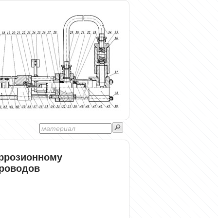
оррозионному
роводов