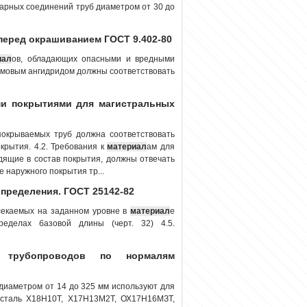
варных соединений труб диаметром от 30 до
перед окрашиванием ГОСТ 9.402-80
иал
ов, обладающих опасными и вредными
ромовым ангидридом должны соответствовать
и покрытиями для магистральных
окрываемых труб должна соответствовать
крытия. 4.2. Требования к
материал
ам для
дящие в состав покрытия, должны отвечать
 наружного покрытия тр...
пределения. ГОСТ 25142-82
секаемых на заданном уровне в
материал
е
еделах базовой длины (черт. 32) 4.5.
х трубопроводов по нормалям
иаметром от 14 до 325 мм используют для
таль Х18Н10Т, Х17Н13М2Т, ОХ17Н16МЗТ,