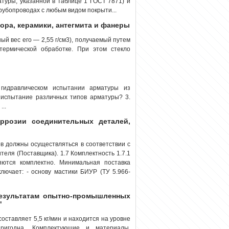
туры, указанной в таблице 1 ГОСТ 7871) и
трубопроводах с любым видом покрыти...
фора, керамики, антегмита и фанеры
ый вес его — 2,55 г/см3), получаемый путем
термической обработке. При этом стекло
гидравлическом испытании арматуры из
е испытание различных типов арматуры? 3.
..
ррозии соединительных деталей,
ов должны осуществляться в соответствии с
теля (Поставщика). 1.7 Комплектность 1.7.1
ются комплектно. Минимальная поставка
ключает: - основу мастики БИУР (ТУ 5.966-
результатам опытно-промышленных
"
составляет 5,5 кг/мин и находится на уровне
пригодна. Комплектующие и материалы,