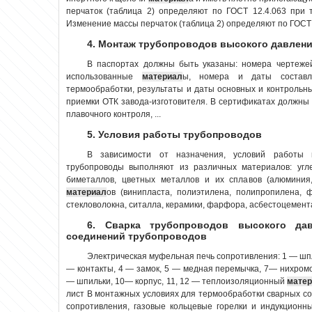
перчаток (таблица 2) определяют по ГОСТ 12.4.063 при т
Изменение массы перчаток (таблица 2) определяют по ГОСТ 9
4. Монтаж трубопроводов высокого давлен
В паспортах должны быть указаны: номера чертежей
использованные
материал
ы, номера и даты составл
термообработки, результаты и даты основных и контрольны
приемки ОТК завода-изготовителя. В сертификатах должны 
плавочного контроля, ...
5. Условия работы трубопроводов
В зависимости от назначения, условий работы 
трубопроводы выполняют из различных материалов: угле
биметаллов, цветных металлов и их сплавов (алюминия,
материал
ов (винипласта, полиэтилена, полипропилена, ф
стекловолокна, ситалла, керамики, фарфора, асбестоцемента, 
6. Сварка трубопроводов высокого дав
соединений трубопроводов
Электрическая муфельная печь сопротивления: 1 — шп
— контакты, 4 — замок, 5 — медная перемычка, 7— нихромо
— шпильки, 10— корпус, 11, 12 — теплоизоляционный
мате
лист В монтажных условиях для термообработки сварных 
сопротивления, газовые кольцевые горелки и индукционн