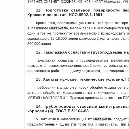
1Х21Н5Т, ОХ21Н5Т, ОХ23Н18, XI7, Х28 и Х25Т. Нормалью МН..
11. Подготовка стальной поверхности пе
Краски и покрытия. ИСО 8502-1:1991.
Кроме того, необходимо учитывать тот факт, что пр
абразивного
материал
а, мелких зерен в нем содержится го
один и тот же промежуток времени можно израсходовать о
содержащего 17-18.000 зерен размером 2 мм, а также один
800.000 зерен ...
12. Такелажная оснастка и грузоподъемные
Такелажная оснастка и грузоподъемные механизмы
называются всевозможные приспособления, устройства, м
производства работ по подъему, опусканию, перемещению и 
13. Халаты мужские. Технические условия. Г
Требования к влажно-тепловой обработке халатов, в
методов обработки, устанавливаются техническим опис
МЕТОДЫ КОНТРОЛЯ 3.1. Правила приемки халатов — по ГОСТ
14. Трубопроводы стальные магистральны
коррозии (4). ГОСТ Р 51164-98
5 Покрытия и комплектующие их
материал
ы следует 
предусмотренных НД на эти покрытия и материалы. При 