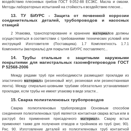
воздействию плесневых грибов ГОСТ 9.052-88 ЕСЗКС. Масла и смазки.
Методы лабораторных испытаний на стойкость к воздействию плесне...
13. ТУ БИУРС - Защита от почвенной коррозии
соединительных деталей, трубопроводов и насосных
станций
2 Упаковка, транспортирование и хранение
материал
ов должны
осуществляться в соответствии с требованиями технических условий или
инструкций Изготовителя (Поставщика). 1.7 Комплектность 1.7.1
Компоненты (материалы) для покрытия БИУРС поставляютс...
14. Трубы стальные с защитными наружными
покрытиями для магистральных газонефтепроводов ГОСТ
Р 52568-2006
Между рядами труб при необходимости размещают прокладки из
эластичного
материал
а (резиновый жгут, резиновая или резинотканевая
лента). Между спирально-шовными трубами обязательно устанавливают
прокладки, если трубы не имеют упаковку в виде эласти...
15. Сварка полиэтиленовых трубопроводов
Сварка полиэтиленовых трубопроводов Основным способом
соединения полиэтиленовых труб является контактная сварка встык или в
раструб без применения присадочного
материал
а. Сварку встык
применяют также для получения отводов и тройников из труб (рис. 90).
Рис. 90. Изготовление деталей из полиэтиленовых труб контактной