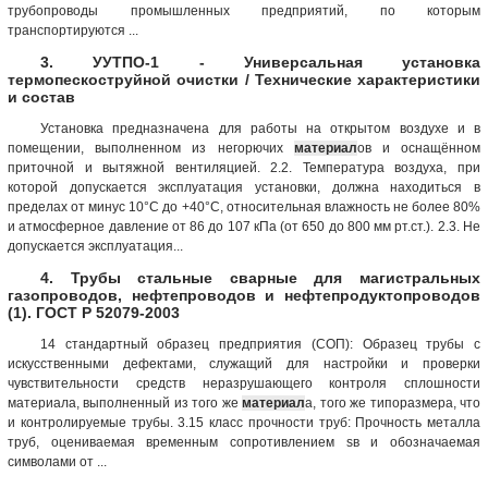
трубопроводы промышленных предприятий, по которым
транспортируются ...
3. УУТПО-1 - Универсальная установка
термопескоструйной очистки / Технические характеристики
и состав
Установка предназначена для работы на открытом воздухе и в
помещении, выполненном из негорючих
материал
ов и оснащённом
приточной и вытяжной вентиляцией. 2.2. Температура воздуха, при
которой допускается эксплуатация установки, должна находиться в
пределах от минус 10°С до +40°С, относительная влажность не более 80%
и атмосферное давление от 86 до 107 кПа (от 650 до 800 мм рт.ст.). 2.3. Не
допускается эксплуатация...
4. Трубы стальные сварные для магистральных
газопроводов, нефтепроводов и нефтепродуктопроводов
(1). ГОСТ Р 52079-2003
14 стандартный образец предприятия (СОП): Образец трубы с
искусственными дефектами, служащий для настройки и проверки
чувствительности средств неразрушающего контроля сплошности
материала, выполненный из того же
материал
а, того же типоразмера, что
и контролируемые трубы. 3.15 класс прочности труб: Прочность металла
труб, оцениваемая временным сопротивлением sв и обозначаемая
символами от ...