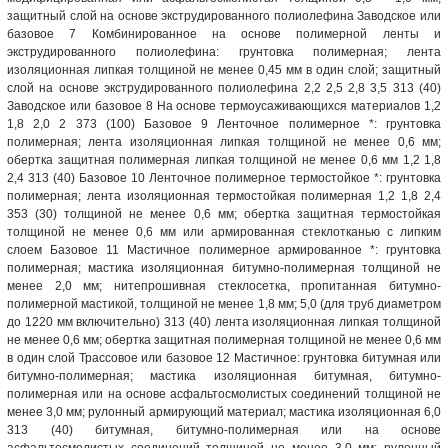
защитный слой на основе экструдированного полиолефина Заводское или
базовое 7 Комбинированное на основе полимерной ленты и
экструдированного полиолефина: грунтовка полимерная; лента
изоляционная липкая толщиной не менее 0,45 мм в один слой; защитный
слой на основе экструдированного полиолефина 2,2 2,5 2,8 3,5 313 (40)
Заводское или базовое 8 На основе термоусаживающихся материалов 1,2
1,8 2,0 2 373 (100) Базовое 9 Ленточное полимерное *: грунтовка
полимерная; лента изоляционная липкая толщиной не менее 0,6 мм;
обертка защитная полимерная липкая толщиной не менее 0,6 мм 1,2 1,8
2,4 313 (40) Базовое 10 Ленточное полимерное термостойкое *: грунтовка
полимерная; лента изоляционная термостойкая полимерная 1,2 1,8 2,4
353 (30) толщиной не менее 0,6 мм; обертка защитная термостойкая
толщиной не менее 0,6 мм или армированная стеклотканью с липким
слоем Базовое 11 Мастичное полимерное армированное *: грунтовка
полимерная; мастика изоляционная битумно-полимерная толщиной не
менее 2,0 мм; нитепрошивная стеклосетка, пропитанная битумно-
полимерной мастикой, толщиной не менее 1,8 мм; 5,0 (для труб диаметром
до 1220 мм включительно) 313 (40) лента изоляционная липкая толщиной
не менее 0,6 мм; обертка защитная полимерная толщиной не менее 0,6 мм
в один слой Трассовое или базовое 12 Мастичное: грунтовка битумная или
битумно-полимерная; мастика изоляционная битумная, битумно-
полимерная или на основе асфальтосмолистых соединений толщиной не
менее 3,0 мм; рулонный армирующий материал; мастика изоляционная 6,0
313 (40) битумная, битумно-полимерная или на основе
асфальтосмолистых соединений толщиной не менее 3,0 мм; рулонный