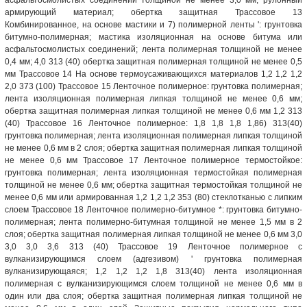
армирующий материал; обертка защитная Трассовое 13
Комбинированное, на основе мастики и 7) полимерной ленты ': грунтовка
битумно-полимерная; мастика изоляционная на основе битума или
асфальтосмолистых соединений; лента полимерная толщиной не менее
0,4 мм; 4,0 313 (40) обертка защитная полимерная толщиной не менее 0,5
мм Трассовое 14 На основе термоусаживающихся материалов 1,2 1,2 1,2
2,0 373 (100) Трассовое 15 Ленточное полимерное: грунтовка полимерная;
лента изоляционная полимерная липкая толщиной не менее 0,6 мм;
обертка защитная полимерная липкая толщиной не менее 0,6 мм 1,2 313
(40) Трассовое 16 Ленточное полимерное: 1,8 1,8 1,8 1,86) 313(40)
грунтовка полимерная; лента изоляционная полимерная липкая толщиной
не менее 0,6 мм в 2 слоя; обертка защитная полимерная липкая толщиной
не менее 0,6 мм Трассовое 17 Ленточное полимерное термостойкое:
грунтовка полимерная; лента изоляционная термостойкая полимерная
толщиной не менее 0,6 мм; обертка защитная термостойкая толщиной не
менее 0,6 мм или армированная 1,2 1,2 1,2 353 (80) стеклотканью с липким
слоем Трассовое 18 Ленточное полимерно-битумное *: грунтовка битумно-
полимерная; лента полимерно-битумная толщиной не менее 1,5 мм в 2
слоя; обертка защитная полимерная липкая толщиной не менее 0,6 мм 3,0
3,0 3,0 3,6 313 (40) Трассовое 19 Ленточное полимерное с
вулканизирующимся слоем (адгезивом) ' грунтовка полимерная
вулканизирующаяся; 1,2 1,2 1,2 1,8 313(40) лента изоляционная
полимерная с вулканизирующимся слоем толщиной не менее 0,6 мм в
один или два слоя; обертка защитная полимерная липкая толщиной не