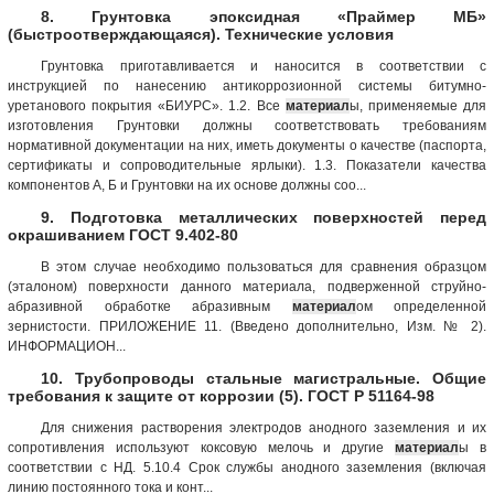
8. Грунтовка эпоксидная «Праймер МБ»
(быстроотверждающаяся). Технические условия
Грунтовка приготавливается и наносится в соответствии с
инструкцией по нанесению антикоррозионной системы битумно-
уретанового покрытия «БИУРС». 1.2. Все
материал
ы, применяемые для
изготовления Грунтовки должны соответствовать требованиям
нормативной документации на них, иметь документы о качестве (паспорта,
сертификаты и сопроводительные ярлыки). 1.3. Показатели качества
компонентов А, Б и Грунтовки на их основе должны соо...
9. Подготовка металлических поверхностей перед
окрашиванием ГОСТ 9.402-80
В этом случае необходимо пользоваться для сравнения образцом
(эталоном) поверхности данного материала, подверженной струйно-
абразивной обработке абразивным
материал
ом определенной
зернистости. ПРИЛОЖЕНИЕ 11. (Введено дополнительно, Изм. № 2).
ИНФОРМАЦИОН...
10. Трубопроводы стальные магистральные. Общие
требования к защите от коррозии (5). ГОСТ Р 51164-98
Для снижения растворения электродов анодного заземления и их
сопротивления используют коксовую мелочь и другие
материал
ы в
соответствии с НД. 5.10.4 Срок службы анодного заземления (включая
линию постоянного тока и конт...