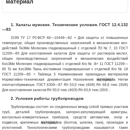
материал
1. Халаты мужские. Технические условия. ГОСТ 12.4.132
—83
3199 ТУ 17 РСФСР 66—10449—82 > Для защиты от повышенных
температур, общих производственных загрязнений и механических воз­
действий ТиЗМи Молескин гладкокрашеный с от­делкой ТО № 7, 10 ГОСТ
11209—85 Для изго­товления халатов Для защиты от растворов кислот,
общих производ­ственных загряз­нений и механи­ческих воздейст­вий
КзоЗМи Молескин гладкокрашеный с от­делкой Кго № -8> 11 ГОСТ 11209—
85 То же КзоЗМи Ткань костюмная гладкокраше­ная с отделкой Кго № 18
ГОСТ 11209—85 > Таблица 5 Наименование прикладных материалов
Нормативно-техни­ческая документация Назначение
материал
а Нитки
хлопчатобумаж­ные: ГОСТ 6309—87 Rh 53,0 текс (40/6) Rh 68,6 текс (30/6)
Для изготовления халатов Rh 50,0 текс (40/3) Rh 63,6 текс (30/3...
2. Условия работы трубопроводов
Трубопроводы состоят из соединенных между собой прямых участков
труб, деталей трубопроводов, запорно-регулирующей арматуры,
контрольно-измерительных приборов, средств автоматики, опор и
подвесок, крепежных
материал
ов (болтов, шпилек, гаек), прокладок и
уплотнений. Технологическими трубопроводами называются такие