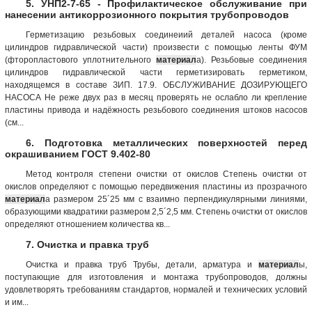
5. УНП2-7-65 - Профилактическое обслуживание при
нанесении антикоррозионного покрытия трубопроводов
Герметизацию резьбовых соединеиий деталей насоса (кроме
цилиндров гидравлической части) произвести с помощью ленты ФУМ
(фторопластового уплотнительного
материал
а). Резьбовые соединения
цилиндров гидравлической части герметизировать герметиком,
находящемся в составе ЗИП. 17.9. ОБСЛУЖИВАНИЕ ДОЗИРУЮЩЕГО
НАСОСА Не реже двух раз в месяц проверять не ослабло ли крепление
пластины привода и надёжность резьбового соединения штоков насосов
(см...
6. Подготовка металлических поверхностей перед
окрашиванием ГОСТ 9.402-80
Метод контроля степени очистки от окислов Степень очистки от
окислов определяют с помощью передвижения пластины из прозрачного
материал
а размером 25´25 мм с взаимно перпендикулярными линиями,
образующими квадратики размером 2,5´2,5 мм. Степень очистки от окислов
определяют отношением количества кв...
7. Очистка и правка труб
Очистка и правка труб Трубы, детали, арматура и
материал
ы,
поступающие для изготовления и монтажа трубопроводов, должны
удовлетворять требованиям стандартов, нормалей и технических условий
и им...