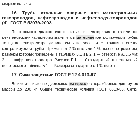
сваркой встык: а ...
16. Трубы стальные сварные для магистральных
газопроводов, нефтепроводов и нефтепродуктопроводов
(4). ГОСТ Р 52079-2003
Пенетрометр должен изготовляться из материала с такими же
рентгеновскими характеристиками, что и
материал
контролируемой трубы.
Толщина пенетрометра должна быть не более 4 % толщины стенки
контролируемой трубы. Применяют 2 %-ные или 4 %-ные пенетрометры,
размеры которых приведены в таблицах Б.1 и Б.2. 1 — отверстие Æ 1,6 мм;
2 — шифр пенетрометра Рисунок Б.1 — Стандартный пластинчатый
пенетрометр Таблица Б.1 — Размеры стандартного 4 %-ного п...
17. Очки защитные ГОСТ Р 12.4.013-97
Ящики из листовых древесных
материал
ов неразборные для грузов
массой до 200 кг. Общие технические условия ГОСТ 6613-86. Сетки
проволочные тканые с квадратными ячейками. Технические условия ГОСТ
7338-90. Пластины резиновые и резинотканевые. Технические условия
ГОСТ 8828-89. Бумага-основа и бумага двухслойная водонепроницаемая
упаковочная. Технические условия ГОСТ 9142-90. Ящики из
гофрированного картона. ...
18. Подготовка стальной основы перед нанесением
красок и подобных покрытий. Стандарт ИСО 8501-1:1988 (Р)