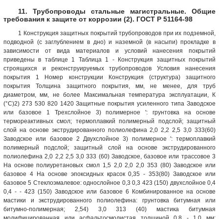
11. Трубопроводы стальные магистральные. Общие
требования к защите от коррозии (2). ГОСТ Р 51164-98
1 Конструкция защитных покрытий трубопроводов при их подземной,
подводной (с заглублением в дно) и наземной (в насыпи) прокладке в
зависимости от вида материалов и условий нанесения покрытий
приведены в таблице 1 Таблица 1 - Конструкция защитных покрытий
строящихся и реконструируемых трубопроводов Условия нанесения
покрытия 1 Номер конструкции Конструкция (структура) защитного
покрытия Толщина защитного покрытия, мм, не менее, для труб
диаметром, мм, не более Максимальная температура эксплуатации, К
(°С)2) 273 530 820 1420 Защитные покрытия усиленного типа Заводское
или базовое 1 Трехслойное 3) полимерное ': грунтовка на основе
термореактивных смол; термоплавкий полимерный подслой; защитный
слой на основе экструдированного полиолефина 2,0 2,2 2,5 3,0 333(60)
Заводское или базовое 2 Двухслойное 3) полимерное ': термоплавкий
полимерный подслой; защитный слой на основе экструдированного
полиолефина 2,0 2,2 2,5 3,0 333 (60) Заводское, базовое или трассовое 3
На основе полиуретановых смол 1,5 2,0 2,0 2,0 353 (80) Заводское или
базовое 4 На основе эпоксидных красок 0,35 - 353(80) Заводское или
базовое 5 Стеклоэмалевое: однослойное 0,3 0,3 423 (150) двухслойное 0,4
0,4 - - 423 (150) Заводское или базовое 6 Комбинированное на основе
мастики и экструдированного полиолефина: грунтовка битумная или
битумно-полимерная; 2,54) 3,0 313 (40) мастика битумная
модифицированная или асфальтосмолистая толщиной 0,8 - 1,0 мм;