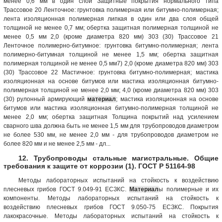
менее 0,6 мм в один слой Защитные покрытия нормального типа
Трассовое 20 Ленточное: грунтовка полимерная или битумно-полимерная;
лента изоляционная полимерная липкая в один или два слоя общей
толщиной не менее 0,7 мм; обертка защитная полимерная толщиной не
менее 0,5 мм 2,0 (кроме диаметра 820 мм) 303 (30) Трассовое 21
Ленточное полимерно-битумное: грунтовка битумно-полимерная; лента
полимерно-битумная толщиной не менее 1,5 мм; обертка защитная
полимерная толщиной не менее 0,5 мм7) 2,0 (кроме диаметра 820 мм) 303
(30) Трассовое 22 Мастичное: грунтовка битумно-полимерная; мастика
изоляционная на основе битумов или мастика изоляционная битумно-
полимерная толщиной не менее 2,0 мм; 4,0 (кроме диаметра 820 мм) 303
(30) рулонный армирующий
материал
; мастика изоляционная на основе
битумов или мастика изоляционная битумно-полимерная толщиной не
менее 2,0 мм; обертка защитная Толщина покрытий над усилением
сварного шва должна быть не менее 1,5 мм для трубопроводов диаметром
не более 530 мм, не менее 2,0 мм - для трубопроводов диаметром не
более 820 мм и не менее 2,5 мм - дл...
12. Трубопроводы стальные магистральные. Общие
требования к защите от коррозии (1). ГОСТ Р 51164-98
Методы лабораторных испытаний на стойкость к воздействию
плесневых грибов ГОСТ 9.049-91 ЕСЗКС.
Материал
ы полимерные и их
компоненты. Методы лабораторных испытаний на стойкость к
воздействию плесневых грибов ГОСТ 9.050-75 ЕСЗКС. Покрытия
лакокрасочные. Методы лабораторных испытаний на стойкость к