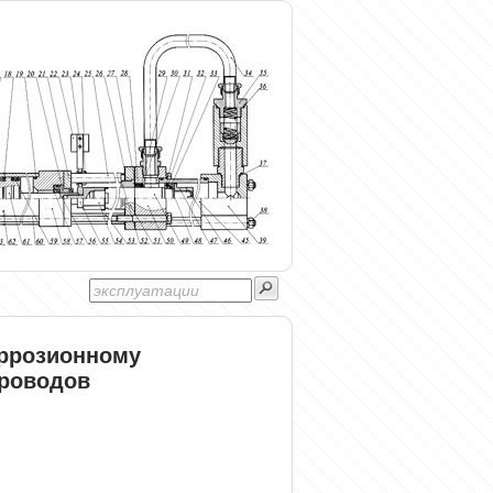
оррозионному
роводов