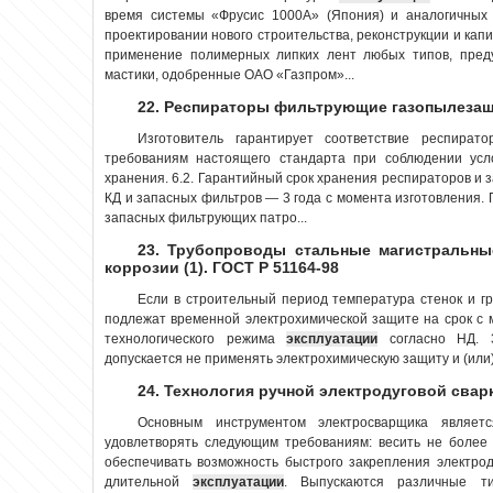
время системы «Фрусис 1000А» (Япония) и аналогичных 
проектировании нового строительства, реконструкции и ка
применение полимерных липких лент любых типов, пред
мастики, одобренные ОАО «Газпром»...
22. Респираторы фильтрующие газопылезащ
Изготовитель гарантирует соответствие респира
требованиям настоящего стандарта при соблюдении усл
хранения. 6.2. Гарантийный срок хранения респираторов и 
КД и запасных фильтров — 3 года с момента изготовления.
запасных фильтрующих патро...
23. Трубопроводы стальные магистральны
коррозии (1). ГОСТ Р 51164-98
Если в строительный период температура стенок и г
подлежат временной электрохимической защите на срок с
технологического режима
эксплуатации
согласно НД. 3
допускается не применять электрохимическую защиту и (или)
24. Технология ручной электродуговой свар
Основным инструментом электросварщика являетс
удовлетворять следующим требованиям: весить не более 
обеспечивать возможность быстрого закрепления электро
длительной
эксплуатации
. Выпускаются различные ти