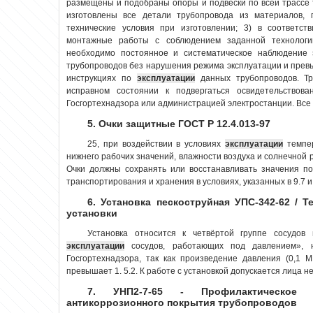
размещены и подобраны опоры и подвески по всей трассе 
изготовлены все детали трубопровода из материалов, 
технические условия при изготовлении; 3) в соответс
монтажные работы с соблюдением заданной технологи
необходимо постоянное и систематическое наблюдение 
трубопроводов без нарушения режима эксплуатации и прев
инструкциях по
эксплуатации
данных трубопроводов. Тр
исправном состоянии к подвергаться освидетельствова
Госгортехнадзора или администрацией электростанции. Все
5. Очки защитные ГОСТ Р 12.4.013-97
25, при воздействии в условиях
эксплуатации
темпер
нижнего рабочих значений, влажности воздуха и солнечной р
Очки должны сохранять или восстанавливать значения пока
транспортирования и хранения в условиях, указанных в 9.7 и 
6. Установка пескоструйная УПС-342-62 / Т
установки
Установка относится к четвёртой группе сосудов
эксплуатации
сосудов, работающих под давлением», н
Госгортехнадзора, так как произведение давления (0,1 
превышает 1. 5.2. К работе с установкой допускается лица не
7. УНП2-7-65 - Профилактическое 
антикоррозионного покрытия трубопроводов