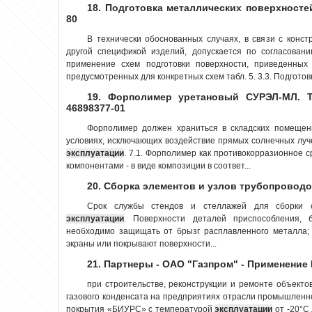
18. Подготовка металлических поверхносте
80
В технически обоснованных случаях, в связи с конс
другой спецификой изделий, допускается по согласован
применение схем подготовки поверхности, приведенных
предусмотренных для конкретных схем табл. 5. 3.3. Подготовк
19. Форполимер уретановый СУРЭЛ-МЛ. Те
46898377-01
Форполимер должен храниться в складских помещен
условиях, исключающих воздействие прямых солнечных луче
эксплуатации
. 7.1. Форполимер как противокорразионное 
компонентами - в виде композиции в соответ...
20. Сборка элементов и узлов трубопровод
Срок службы стендов и стеллажей для сборки с
эксплуатации
. Поверхности деталей приспособления, 
необходимо защищать от брызг расплавленного металла;
экраны или покрывают поверхности...
21. Партнеры - ОАО "Газпром" - Применение
при строительстве, реконструкции и ремонте объекто
газового конденсата на предприятиях отрасли промышлен
покрытия «БИУРС» с температурой
эксплуатации
от -20°С