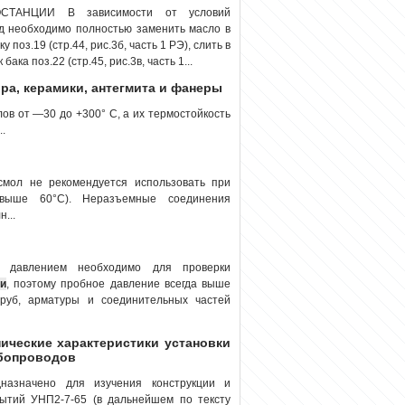
ТАНЦИИ В зависимости от условий
од необходимо полностью заменить масло в
поз.19 (стр.44, рис.3б, часть 1 РЭ), слить в
ка поз.22 (стр.45, рис.3в, часть 1...
ора, керамики, антегмита и фанеры
ов от —30 до +300° С, а их термостойкость
.
смол не рекомендуется использовать при
выше 60°С). Неразъемные соединения
...
м давлением необходимо для проверки
ии
, поэтому пробное давление всегда выше
труб, арматуры и соединительных частей
хнические характеристики установки
убопроводов
азначено для изучения конструкции и
рытий УНП2-7-65 (в дальнейшем по тексту