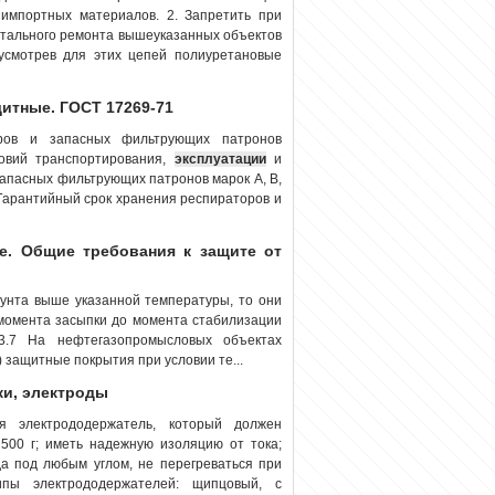
импортных материалов. 2. Запретить при
питального ремонта вышеуказанных объектов
усмотрев для этих цепей полиуретановые
итные. ГОСТ 17269-71
торов и запасных фильтрующих патронов
овий транспортирования,
эксплуатации
и
запасных фильтрующих патронов марок А, В,
 Гарантийный срок хранения респираторов и
е. Общие требования к защите от
рунта выше указанной температуры, то они
 момента засыпки до момента стабилизации
.7 На нефтегазопромысловых объектах
 защитные покрытия при условии те...
ки, электроды
я электрододержатель, который должен
500 г; иметь надежную изоляцию от тока;
да под любым углом, не перегреваться при
пы электрододержателей: щипцовый, с