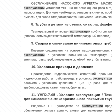
ОБСЛУЖИВАНИЕ НАСОСНОГО АГРЕГАТА МАСЛОС
эксплуатации
установки УНП, но не реже одного раза в г
маслостанции. Для чего необходимо отвернуть сливную пробку 
емкость для сбора отходов отработанное масло. Открыть люк ба
8. Трубы и детали из стекла, ситалла, фарф
Температурный интервал
эксплуатации
труб из ситалл
(способность выдерживать низкий температурный перепад) ..
9. Сварка и склеивание винипластовых труб
Клеевые соединения на основе перхлорвиниловых 
эксплуатации
в условиях повышенных температур (
винипластовых труб, полученные склейкой, могут быть выполн
10. Условные проходы и давления
Производство гидравлических испытаний пробны
надежности работы трубопровода в условиях
эксплуатац
рабочего и условного давления в 1,25—1,5 раза. Для 
трубопроводов из стали, чугуна, бронзы и...
11. УНП2-7-65 - Условия эксплуатации / Те
для нанесения антикоррозионного покрытия тр
Введение 1.1. Руководство по
эксплуатации
предн
обеспечения эксплуатации установки для нанесения пок