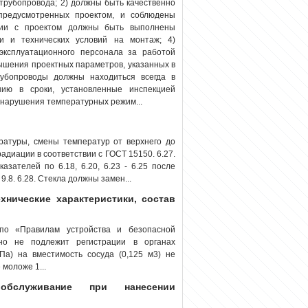
трубопровода; 2) должны быть качественно
предусмотренных проектом, и соблюдены
твии с проектом должны быть выполнены
и и технических условий на монтаж; 4)
эксплуатационного персонала за работой
ышения проектных параметров, указанных в
убопроводы должны находиться всегда в
нию в сроки, установленные инспекцией
 нарушения температурных режим...
атуры, смены температур от верхнего до
адиации в соответствии с ГОСТ 15150. 6.27.
зателей по 6.18, 6.20, 6.23 - 6.25 после
9.8. 6.28. Стекла должны замен...
ехнические характеристики, состав
 по «Правилам устройства и безопасной
о не подлежит регистрации в органах
МПа) на вместимость сосуда (0,125 м3) не
 моложе 1...
обслуживание при нанесении