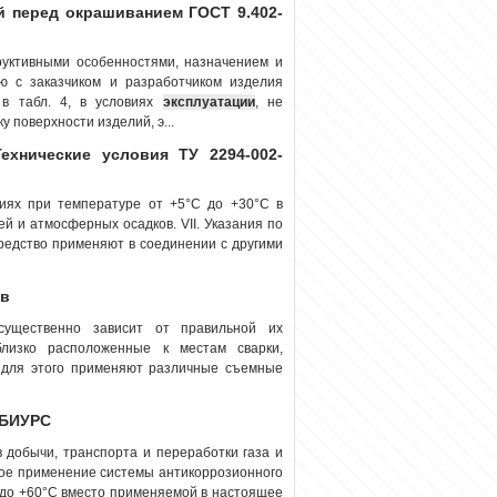
й перед окрашиванием ГОСТ 9.402-
труктивными особенностями, назначением и
ию с заказчиком и разработчиком изделия
 в табл. 4, в условиях
эксплуатации
, не
у поверхности изделий, э...
хнические условия ТУ 2294-002-
иях при температуре от +5°С до +30°С в
й и атмосферных осадков. VII. Указания по
средство применяют в соединении с другими
ов
ущественно зависит от правильной их
близко расположенные к местам сварки,
 для этого применяют различные съемные
 БИУРС
в добычи, транспорта и переработки газа и
ное применение системы антикоррозионного
 до +60°С вместо применяемой в настоящее