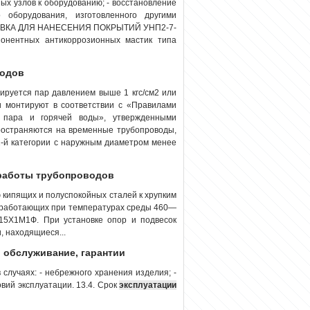
ных узлов к оборудованию; - восстановление
 оборудования, изготовленного другими
АНОВКА ДЛЯ НАНЕСЕНИЯ ПОКРЫТИЙ УНП2-7-
онентных антикоррозионных мастик типа
водов
ируется пар давлением выше 1 кгс/см2 или
и монтируют в соответствии с «Правилами
 пара и горячей воды», утвержденными
пространяются на временные трубопроводы,
1-й категории с наружным диаметром менее
 работы трубопроводов
кипящих и полуспокойных сталей к хрупким
, работающих при температурах среды 460—
15Х1М1Ф. При установке опор и подвесок
, находящиеся...
, обслуживание, гарантии
 случаях: - небрежного хранения изделия; -
вий эксплуатации. 13.4. Срок
эксплуатации