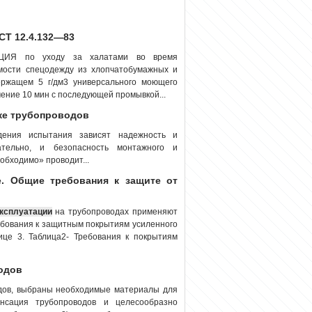
СТ 12.4.132—83
ЦИЯ по уходу за халатами во время
мости спецодежду из хлопчатобумажных и
ержащем 5 г/дм3 универсального моющего
ение 10 мин с последующей промывкой...
аже трубопроводов
едения испытания зависят надежность и
тельно, и безопасность монтажного и
обходимо» проводит...
. Общие требования к защите от
ксплуатации
на трубопроводах применяют
ебования к защитным покрытиям усиленного
ице 3. Таблица2- Требования к покрытиям
одов
одов, выбраны необходимые материалы для
енсация трубопроводов и целесообразно