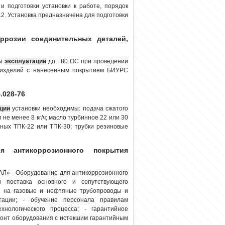
и подготовки установки к работе, порядок
2. Установка предназначена для подготовки
ррозии соединительных деталей,
ры
эксплуатации
до +80 ОС при проведении
ли изделий с нанесенным покрытием БИУРС
.028-76
ции
установки необходимы: подача сжатого
не менее 8 кг/ч; масло турбинное 22 или 30
ных ТПК-22 или ТПК-30; трубки резиновые
 антикоррозионного покрытия
- Оборудование для антикоррозионного
и поставка основного и сопутствующего
й на газовые и нефтяные трубопроводы и
тации; - обучение персонала правилам
нологического процесса; - гарантийное
монт оборудования с истекшим гарантийным