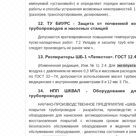
именуемой «установкой») и определяет порядок монтажа 
работы и способы устранения возможных неисправностей. 1.
(разогрев, транспортирование, дозирование)...
12. ТУ БИУРС - Защита от почвенной ко
трубопроводов и насосных станций
Допускается кратковременное повышение температу
пуско-наладочных работ. 7.2 Укладку и засыпку труб и
следует производить не ранее чем ч...
13. Респираторы ШБ-1 «Лепесток». ГОСТ 12.4
(Измененная редакция, Изм. № 1). 2.4. Для
эксплуата
воздуха с давлением не менее 0,3 МПа и массовым расходом 
по ГОСТ 32—74; допускается использование масел турбин
медицинские с внутренними диаметрами 8 и 12 мм. 3. По...
14. НПП ШКВАЛ - Оборудование для
трубопроводов
НАУЧНО-ПРОИЗВОДСТВЕННОЕ ПРЕДПРИЯТИЕ «ШКВАЛ» 
покрытия трубопроводов - разработка, производство 
оборудования для нанесения антикоррозионных покрыти
восстановления покрытий с истекшим сроком эксплуа
безопасного обслуживания оборудования и ведения тех
обслуживание оборудования; - диагностика состояния и ре