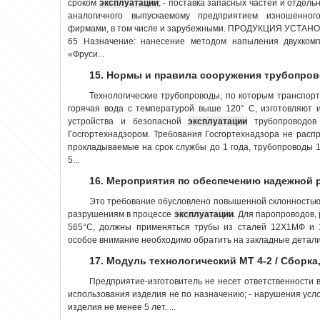
сроком
эксплуатации
; - поставка запасных частей и отдель
аналогичного выпускаемому предприятием изношенного
фирмами, в том числе и зарубежными. ПРОДУКЦИЯ УСТ
65 Назначение: нанесение методом напыления двухкомп
«Фруси...
15. Нормы и правила сооружения трубопро
Технологические трубопроводы, по которым транспорт
горячая вода с температурой выше 120° С, изготовляют 
устройства и безопасной
эксплуатации
трубопроводов
Госгортехнадзором. Требования Госгортехнадзора не рас
прокладываемые на срок службы до 1 года, трубопроводы 
5...
16. Мероприятия по обеспечению надежной
Это требование обусловлено повышенной склонностью 
разрушениям в процессе
эксплуатации
. Для паропроводов
565°С, должны применяться трубы из сталей 12X1МФ и 
особое внимание необходимо обратить на закладные детали
17. Модуль технологический МТ 4-2 / Сборка
Предприятие-изготовитель не несет ответственности в
использования изделия не по назначению; - нарушения усло
изделия не менее 5 лет. ...