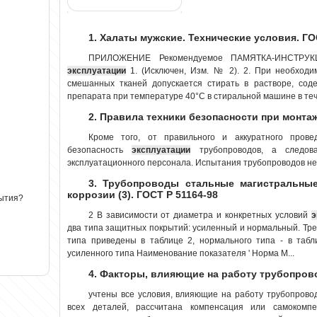
1. Халаты мужские. Технические условия. ГО
ПРИЛОЖЕНИЕ Рекомендуемое ПАМЯТКА-ИНСТРУК
эксплуатации
1. (Исключен, Изм. № 2). 2. При необходи
смешанных тканей допускается стирать в растворе, сод
препарата при температуре 40°С в стиральной машине в теч
2. Правила техники безопасности при монт
Кроме того, от правильного и аккуратного пров
безопасность
эксплуатации
трубопроводов, а следова
эксплуатационного персонала. Испытания трубопроводов не
3. Трубопроводы стальные магистральные
коррозии (3). ГОСТ Р 51164-98
рытия?
2 В зависимости от диаметра и конкретных условий
э
два типа защитных покрытий: усиленный и нормальный. Тр
типа приведены в таблице 2, нормального типа - в табл
усиленного типа Наименование показателя ' Норма М...
4. Факторы, влияющие на работу трубопров
учтены все условия, влияющие на работу трубопров
всех деталей, рассчитана компенсация или самокомп