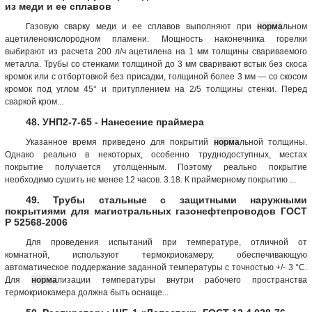
из меди и ее сплавов
Газовую сварку меди и ее сплавов выполняют при
норма
льном
ацетиленокислородном пламени. Мощность наконечника горелки
выбирают из расчета 200 л/ч ацетилена на 1 мм толщины свариваемого
металла. Трубы со стенками толщиной до 3 мм сваривают встык без скоса
кромок или с отбортовкой без присадки, толщиной более 3 мм — со скосом
кромок под углом 45° и притуплением на 2/5 толщины стенки. Перед
сваркой кром...
48. УНП2-7-65 - Нанесение праймера
Указанное время приведено для покрытий
норма
льной толщины.
Однако реально в некоторых, особенно труднодоступных, местах
покрытие получается утолщённым. Поэтому реально покрытие
необходимо сушить не менее 12 часов. 3.18. К праймерному покрытию ...
49. Трубы стальные с защитными наружными
покрытиями для магистральных газонефтепроводов ГОСТ
Р 52568-2006
Для проведения испытаний при температуре, отличной от
комнатной, используют термокриокамеру, обеспечивающую
автоматическое поддержание заданной температуры с точностью +/- 3 °C.
Для
норма
лизации температуры внутри рабочего пространства
термокриокамера должна быть оснаще...