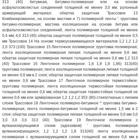
313 (40) битумная, битумно-полимерная или на основе
асфальтосмолистых соединений толщиной не менее 3,0 мм; рулонный
армирующий материал; обертка защитная Трассовое 13
Комбинированное, на основе мастики и 7) полимерной ленты ': грунтовка
битумно-полимерная; мастика изоляционная на основе битума или
асфальтосмолистых соединений; лента полимерная толщиной не менее
0,4 мм; 4,0 313 (40) обертка защитная полимерная толщиной не менее 0,5
мм Трассовое 14 На основе термоусаживающихся материалов 1,2 1,2 1,2
2,0 373 (100) Трассовое 15 Ленточное полимерное: грунтовка полимерная;
лента изоляционная полимерная липкая толщиной не менее 0,6 мм;
обертка защитная полимерная липкая толщиной не менее 0,6 мм 1,2 313
(40) Трассовое 16 Ленточное полимерное: 1,8 1,8 1,8 1,86) 313(40)
грунтовка полимерная; лента изоляционная полимерная липкая толщиной
не менее 0,6 мм в 2 слоя; обертка защитная полимерная липкая толщиной
не менее 0,6 мм Трассовое 17 Ленточное полимерное термостойкое:
грунтовка полимерная; лента изоляционная термостойкая полимерная
толщиной не менее 0,6 мм; обертка защитная термостойкая толщиной не
менее 0,6 мм или армированная 1,2 1,2 1,2 353 (80) стеклотканью с липким
слоем Трассовое 18 Ленточное полимерно-битумное *: грунтовка битумно-
полимерная; лента полимерно-битумная толщиной не менее 1,5 мм в 2
слоя; обертка защитная полимерная липкая толщиной не менее 0,6 мм 3,0
3,0 3,0 3,6 313 (40) Трассовое 19 Ленточное полимерное с
вулканизирующимся слоем (адгезивом) ' грунтовка полимерная
вулканизирующаяся; 1,2 1,2 1,2 1,8 313(40) лента изоляционная
полимерная с вулканизирующимся слоем толщиной не менее 0,6 мм в