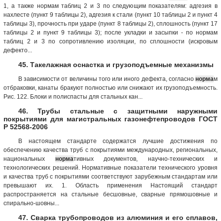
1, а также нормам таблиц 2 и 3 по следующим показателям: адгезия в
нахлесте (пункт 9 таблицы 2), адгезия к стали (пункт 10 таблицы 2 и пункт 4
таблицы 3), прочность при ударе (пункт 8 таблицы 2), сплошность (пункт 17
таблицы 2 и пункт 9 таблицы 3); после укладки и засыпки - по нормам
таблиц 2 и 3 по сопротивлению изоляции, по сплошности (искровым
дефекто...
45. Такелажная оснастка и грузоподъемные механизмы
В зависимости от величины того или иного дефекта, согласно
норма
м
отбраковки, канаты бракуют полностью или снижают их грузоподъемность.
Рис. 122. Блоки и полиспасты для стальных кан...
46. Трубы стальные с защитными наружными
покрытиями для магистральных газонефтепроводов ГОСТ
Р 52568-2006
В настоящем стандарте содержатся лучшие достижения по
обеспечению качества труб с покрытиями международных, региональных,
национальных
норма
тивных документов, научно-технических и
технологических решений. Нормативные показатели технического уровня
и качества труб с покрытиями соответствуют зарубежным стандартам или
превышают их. 1. Область применения Настоящий стандарт
распространяется на стальные бесшовные, сварные прямошовные и
спирально-шовны...
47. Сварка трубопроводов из алюминия и его сплавов,