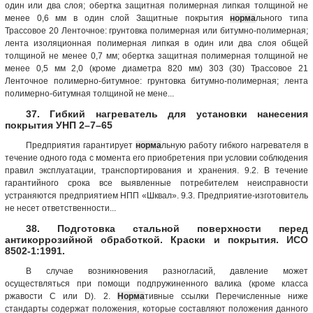
один или два слоя; обертка защитная полимерная липкая толщиной не
менее 0,6 мм в один слой Защитные покрытия
норма
льного типа
Трассовое 20 Ленточное: грунтовка полимерная или битумно-полимерная;
лента изоляционная полимерная липкая в один или два слоя общей
толщиной не менее 0,7 мм; обертка защитная полимерная толщиной не
менее 0,5 мм 2,0 (кроме диаметра 820 мм) 303 (30) Трассовое 21
Ленточное полимерно-битумное: грунтовка битумно-полимерная; лента
полимерно-битумная толщиной не мене...
37. Гибкий нагреватель для установки нанесения
покрытия УНП 2–7–65
Предприятия гарантирует
норма
льную работу гибкого нагревателя в
течение одного года с момента его приобретения при условии соблюдения
правил эксплуатации, транспортирования и хранения. 9.2. В течение
гарантийного срока все выявленные потребителем неисправности
устраняются предприятием НПП «Шквал». 9.3. Предприятие-изготовитель
не несет ответственности...
38. Подготовка стальной поверхности перед
антикоррозийной обработкой. Краски и покрытия. ИСО
8502-1:1991.
В случае возникновения разногласий, давление может
осуществляться при помощи подпружиненного валика (кроме класса
ржавости C или D). 2.
Норма
тивные ссылки Перечисленные ниже
стандарты содержат положения, которые составляют положения данного