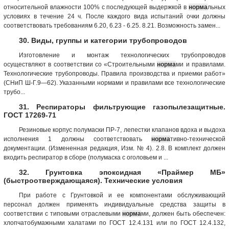
относительной влажности 100% с последующей выдержкой в
норма
льных
условиях в течение 24 ч. После каждого вида испытаний очки должны
соответствовать требованиям 6.20, 6.23 - 6.25. 8.21. Возможность замен...
30. Виды, группы и категории трубопроводов
Изготовление и монтаж технологических трубопроводов
осуществляют в соответствии со «Строительными
норма
ми и правилами.
Технологические трубопроводы. Правила производства и приемки работ»
(СНиП Ш-Г.9—62). Указанными нормами и правилами все технологические
трубо...
31. Респираторы фильтрующие газопылезащитные.
ГОСТ 17269-71
Резиновые корпус полумаски ПР-7, лепестки клапанов вдоха и выдоха
исполнения 1 должны соответствовать
норма
тивно-технической
документации. (Измененная редакция, Изм. № 4). 2.8. В комплект должен
входить респиратор в сборе (полумаска с оголовьем и ...
32. Грунтовка эпоксидная «Праймер МБ»
(быстроотверждающаяся). Технические условия
При работе с Грунтовкой и ее компонентами обслуживающий
персонал должен применять индивидуальные средства защиты в
соответствии с типовыми отраслевыми
норма
ми, должен быть обеспечен:
хлопчатобумажными халатами по ГОСТ 12.4.131 или по ГОСТ 12.4.132,