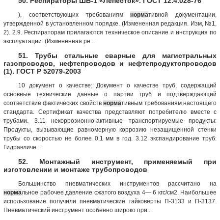
50. Респираторы ШБ-1 «Лепесток». ГОСТ 12.4.028-76
), соответствующих требованиям
норма
тивной документации,
утвержденной в установленном порядке. (Измененная редакция. Изм, №1,
2). 2.9. Респираторам прилагаются техническое описание и инструкция по
эксплуатации. (Измененная ре...
51. Трубы стальные сварные для магистральных
газопроводов, нефтепроводов и нефтепродуктопроводов
(1). ГОСТ Р 52079-2003
10 документ о качестве: Документ о качестве труб, содержащий
основные технические данные о партии труб и подтверждающий
соответствие фактических свойств
норма
тивным требованиям настоящего
стандарта. Сертификат качества представляют потребителю вместе с
трубами. 3.11 некоррозионно-активные транспортируемые продукты:
Продукты, вызывающие равномерную коррозию незащищенной стенки
трубы со скоростью не более 0,1 мм в год. 3.12 экспандирование труб:
Гидравличе...
52. Монтажный инструмент, применяемый при
изготовлении и монтаже трубопроводов
Большинство пневматических инструментов рассчитано на
норма
льное рабочее давление сжатого воздуха 4— 6 кгс/см2. Наибольшее
использование получили пневматические гайковерты П-3133 и П-3137.
Пневматический инструмент особенно широко при...