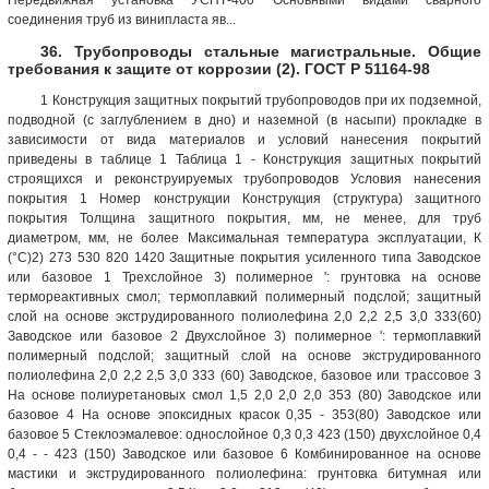
соединения труб из винипласта яв...
36. Трубопроводы стальные магистральные. Общие
требования к защите от коррозии (2). ГОСТ Р 51164-98
1 Конструкция защитных покрытий трубопроводов при их подземной,
подводной (с заглублением в дно) и наземной (в насыпи) прокладке в
зависимости от вида материалов и условий нанесения покрытий
приведены в таблице 1 Таблица 1 - Конструкция защитных покрытий
строящихся и реконструируемых трубопроводов Условия нанесения
покрытия 1 Номер конструкции Конструкция (структура) защитного
покрытия Толщина защитного покрытия, мм, не менее, для труб
диаметром, мм, не более Максимальная температура эксплуатации, К
(°С)2) 273 530 820 1420 Защитные покрытия усиленного типа Заводское
или базовое 1 Трехслойное 3) полимерное ': грунтовка на основе
термореактивных смол; термоплавкий полимерный подслой; защитный
слой на основе экструдированного полиолефина 2,0 2,2 2,5 3,0 333(60)
Заводское или базовое 2 Двухслойное 3) полимерное ': термоплавкий
полимерный подслой; защитный слой на основе экструдированного
полиолефина 2,0 2,2 2,5 3,0 333 (60) Заводское, базовое или трассовое 3
На основе полиуретановых смол 1,5 2,0 2,0 2,0 353 (80) Заводское или
базовое 4 На основе эпоксидных красок 0,35 - 353(80) Заводское или
базовое 5 Стеклоэмалевое: однослойное 0,3 0,3 423 (150) двухслойное 0,4
0,4 - - 423 (150) Заводское или базовое 6 Комбинированное на основе
мастики и экструдированного полиолефина: грунтовка битумная или