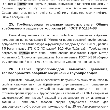
ГОСТом и
норма
лями. Трубы и детали выпускают с гладкими концами и с
буртами, трубы с буртами получают все большее применение.
Соединения стеклянных труб и деталей могут быть жесткими и гибкими.
Гибкие соединения ...
25. Трубопроводы стальные магистральные. Общие
требования к защите от коррозии (4). ГОСТ Р 51164-98
General requirements for corrosion protection Примечание - Адгезия,
измеренная по приложению Б (Метод А) перед засыпкой трубопровода,
допускается при температуре окружающего воздуха до 273 К (0 °С) равной
7,5 Н/см, а выше 273 К (0 °С) равной 10,0 Н/см Таблица3 - Требования к
покрытиям
норма
льного типа Наименование показателя Норма Метод
испытания 1 Прочность при разрыве, Н/см, не менее: ГОСТ 14236 обертки
70 изоляционной ленты 50 2 Относительное удлинение при разрыве...
26. Сварка трубопроводов высокого давления,
термообработка сварных соединений трубопроводов
При этом необходимо обеспечивать получение высоких механических
свойств сварного шва при
норма
льных, отрицательных и повышенных
температурах транспортируемой по трубопроводу среды, а также шва,
стойкого против коррозии. Трубопроводы из сталей 20 и ЗОХМА сваривают
электродуговой или газовой сваркой в зависимости от их диаметра и
толщины. Применение газовой сварки допускается только для
углеродистых труб с условным проходом от 6 до 25 мм. Автоматическую и