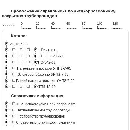
Продолжение справочника по антикоррозионному
покрытию трубопроводов
0
20
40
60
80
100
120
>>>>>>
!
.
.
.
.
.
.
.
.
.
.
.
.
.
.
.
.
.
.
.
!
.
.
.
.
.
.
.
.
.
.
.
.
.
.
.
.
.
.
.
!
.
.
.
.
.
.
.
.
.
.
.
.
.
.
.
.
.
.
.
!
.
.
.
.
.
.
.
.
.
.
.
.
.
.
.
.
.
.
.
!
.
.
.
.
.
.
.
.
.
.
.
.
.
.
.
.
.
.
.
!
.
.
.
.
.
.
.
.
.
.
.
.
.
.
.
.
.
.
.
!
.
.
.
.
.
.
.
.
.
.
.
.
.
.
.
.
.
.
.
Каталог
УНП2-7-65
УУТПО-1
МТ 4-2
УПС-342-62
Нагреватель воздуха УНП2-7-65
Электроснабжение УНП2-7-65
Гибкий нагреватель для УНП2-7-65
УТП5-15-69
Справочная информация
НСИ, используемая при разработке
Технологические трубопроводы
Устройство трубопроводов
Справочник по антикор. покрытиям