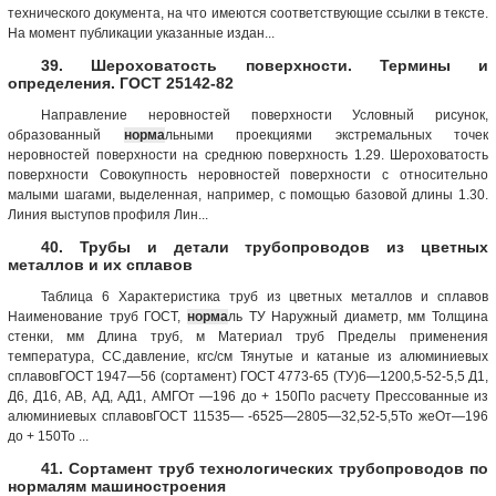
технического документа, на что имеются соответствующие ссылки в тексте.
На момент публикации указанные издан...
39. Шероховатость поверхности. Термины и
определения. ГОСТ 25142-82
Направление неровностей поверхности Условный рисунок,
образованный
норма
льными проекциями экстремальных точек
неровностей по­верхности на среднюю поверхность 1.29. Шероховатость
поверхности Совокупность неровностей поверхности с относительно
малыми шагами, выделенная, например, с помощью базовой длины 1.30.
Линия выступов профиля Лин...
40. Трубы и детали трубопроводов из цветных
металлов и их сплавов
Таблица 6 Характеристика труб из цветных металлов и сплавов
Наименование труб ГОСТ,
норма
ль ТУ Наружный диаметр, мм Толщина
стенки, мм Длина труб, м Материал труб Пределы применения
температура, СС,давление, кгс/см Тянутые и катаные из алюминиевых
сплавовГОСТ 1947—56 (сортамент) ГОСТ 4773-65 (ТУ)6—1200,5-52-5,5 Д1,
Д6, Д16, АВ, АД, АД1, АМГОт —196 до + 150По расчету Прессованные из
алюминиевых сплавовГОСТ 11535— -6525—2805—32,52-5,5То жеОт—196
до + 150То ...
41. Сортамент труб технологических трубопроводов по
нормалям машиностроения