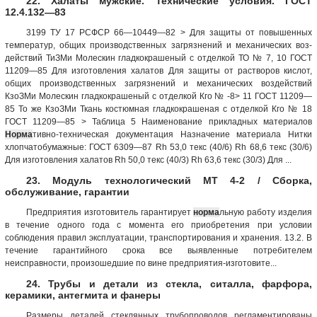
22. Халаты мужские. Технические условия. ГОСТ
12.4.132—83
3199 ТУ 17 РСФСР 66—10449—82 > Для защиты от повышенных
температур, общих производственных загрязнений и механических воз­
действий ТиЗМи Молескин гладкокрашеный с от­делкой ТО № 7, 10 ГОСТ
11209—85 Для изго­товления халатов Для защиты от растворов кислот,
общих производ­ственных загряз­нений и механи­ческих воздейст­вий
КзоЗМи Молескин гладкокрашеный с от­делкой Кго № -8> 11 ГОСТ 11209—
85 То же КзоЗМи Ткань костюмная гладкокраше­ная с отделкой Кго № 18
ГОСТ 11209—85 > Таблица 5 Наименование прикладных материалов
Норма
тивно-техни­ческая документация Назначение материала Нитки
хлопчатобумаж­ные: ГОСТ 6309—87 Rh 53,0 текс (40/6) Rh 68,6 текс (30/6)
Для изготовления халатов Rh 50,0 текс (40/3) Rh 63,6 текс (30/3) Для ...
23. Модуль технологический МТ 4-2 / Сборка,
обслуживание, гарантии
Предприятия изготовитель гарантирует
норма
льную работу изделия
в течение одного года с момента его приобретения при условии
соблюдения правил эксплуатации, транспортирования и хранения. 13.2. В
течение гарантийного срока все выявленные потребителем
неисправности, произошедшие по вине предприятия-изготовите...
24. Трубы и детали из стекла, ситалла, фарфора,
керамики, антегмита и фанеры
Размеры деталей стеклянных трубопроводов регламентированы