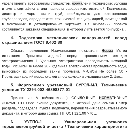
удовлетворять требованиям стандартов,
норма
лей и технических условий
и иметь сертификаты или паспорта заводов-изготовителей. Количество,
диаметр и марка стали труб, необходимых для изготовления
трубопроводов, определяются технической спецификацией, помещаемой
в монтажных и деталировочных чертежах. На основании проекта
составляется заказная спецификация, в которой учитывается припуск на...
4. Подготовка металлических поверхностей перед
окрашиванием ГОСТ 9.402-80
Область применения Наименование показателя
Норма
Метод
испытания Промывка изделий перед окрашиванием методом
электроосаждения 1 Удельная электрическая проводимость исходной
воды, МкСм/см Не более 20 - Удельная электрическая проводимость воды,
выносимой из последней ванны промывки, МкСм/см Не более 50 -
Промывка изделий перед сушкой с последующим окрашиванием 2. Цве...
5. Форполимер уретановый СУРЭЛ-МЛ. Технические
условия ТУ 2294-002-46898377-01
Приложение А (обязательное) ССЫЛОЧНЫЕ
НОРМА
ТИВНЫЕ
ДОКУМЕНТЫ Обозначение документа, на который дана ссылка Номер
раздела, подраздела, пункта, подпункта, перечисления разрабатываемого
документа, в котором дана ссылка. I II ГОСТ 12.1.007-76 ...
6. УУТПО-1 - Универсальная установка
термопескоструйной очистки / Технические характеристики