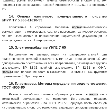
правилах (СНиП III-А.П—62). Техника безопасности в строительстве»,
правилах Госгортехнадзора, газовой инспекции и ВЦСПС. На основании
эти...
14. Основа мастичного полиуретанового покрытия
БИУР. ТУ 5.966-11610-99
приложение А справочное Перечень
норма
тивно-технической
документации, на которую даны ссылки в настоящих технических условиях.
№ п/п Обозначение и наименование нормативной документации на
которую дана ссылка. Номер пункта, п...
15. Электроснабжение УНП2-7-65
Напряжение от электростанции на распределительный щит
подается через врубной выключатель ВР 32-31, предназначенный для
одновременного обесточивания всех потребителей, размещеных врубной
выключатель ВР 32-31 врубной выключатель ВР 32-31 в КУНГе.
Норма
льное положение этого выключателя – «ОТКЛЮЧЕНО» (рукоятка
горизонтально). При запуске э...
16. Пластмассы. Методы определения водопоглощения.
ГОСТ 4650-80
Режим и способ изготовления образцов указывают в
норма
тивно-
технической документации на материал. Изготовление образцов
механической обработкой - по ГОСТ 26277. Торцовую часть образцов,
изготовленных из слоистого материала, защищают связующим веществом,