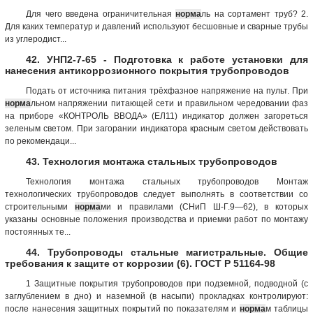
Для чего введена ограничительная
норма
ль на сортамент труб? 2.
Для каких температур и давлений используют бесшовные и сварные трубы
из углеродист...
42. УНП2-7-65 - Подготовка к работе установки для
нанесения антикоррозионного покрытия трубопроводов
Подать от источника питания трёхфазное напряжение на пульт. При
норма
льном напряжении питающей сети и правильном чередовании фаз
на приборе «КОНТРОЛЬ ВВОДА» (ЕЛ11) индикатор должен загореться
зеленым светом. При загорании индикатора красным светом действовать
по рекомендаци...
43. Технология монтажа стальных трубопроводов
Технология монтажа стальных трубопроводов Монтаж
технологических трубопроводов следует выполнять в соответствии со
строительными
норма
ми и правилами (СНиП Ш-Г.9—62), в которых
указаны основные положения производства и приемки работ по монтажу
постоянных те...
44. Трубопроводы стальные магистральные. Общие
требования к защите от коррозии (6). ГОСТ Р 51164-98
1 Защитные покрытия трубопроводов при подземной, подводной (с
заглублением в дно) и наземной (в насыпи) прокладках контролируют:
после нанесения защитных покрытий по показателям и
норма
м таблицы