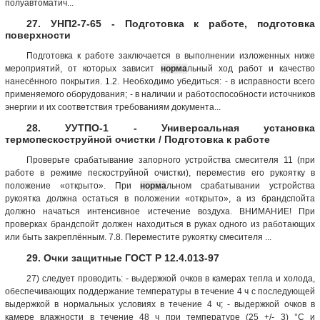
полуавтоматич...
27. УНП2-7-65 - Подготовка к работе, подготовка
поверхности
Подготовка к работе заключается в выполнении изложенных ниже
мероприятий, от которых зависит
норма
льный ход работ и качество
нанесённого покрытия. 1.2. Необходимо убедиться: - в исправности всего
применяемого оборудования; - в наличии и работоспособности источников
энергии и их соответствия требованиям документа...
28. УУТПО-1 - Универсальная установка
термопескоструйной очистки / Подготовка к работе
Проверьте срабатывание запорного устройства смесителя 11 (при
работе в режиме пескоструйной очистки), переместив его рукоятку в
положение «открыто». При
норма
льном срабатывании устройства
рукоятка должна остаться в положении «открыто», а из брандспойта
должно начаться интенсивное истечение воздуха. ВНИМАНИЕ! При
проверках брандспойт должен находиться в руках одного из работающих
или быть закреплённым. 7.8. Переместите рукоятку смесителя ...
29. Очки защитные ГОСТ Р 12.4.013-97
27) следует проводить: - выдержкой очков в камерах тепла и холода,
обеспечивающих поддержание температуры в течение 4 ч с последующей
выдержкой в нормальных условиях в течение 4 ч; - выдержкой очков в
камере влажности в течение 48 ч при температуре (25 +/- 3) °С и