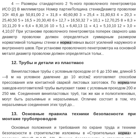
4 — Размеры стандартного 2 %-ного проволочного пенетрометра
ИСО [2] В миллиметрах Номер партииТолщина стенкиДиаметр проволоки
1От 40,6 до 50,81,00 2 » 31,8 » 40,60,80 3 » 25,4 » 31,80,63 4 » 20,3 »
25,40,50 5 » 16,5 » 20,30,40 6 » 12,7 » 16,50,32 7 » 10,1 » 12,70,25 8 » 8,3 »
10,11,20 9 » 6,4 » 8,30,16 10 » 5,1 » 6,40,13 11 » 4,1 » 5,10,10 12 » 3,0 »
4,10,07 При установке проволочного пенетрометра поперек сварного шва
диаметр проволоки должен определяться суммарным размером
нормативной толщины стенки и
норма
тивных высот усилений наружного и
внутреннего швов. При установке проволочного пенетрометра на основной
металл диаметр проволоки должен определяться тольк...
12. Трубы и детали из пластмасс
Винипластовые трубы с условным проходом от 6 до 150 мм, длиной 5
—8 м на условное давление до 10 кгс/см2 изготовляют способом
прессования или контактной сваркой листовых заготовок. По
норма
лям
заводов-изготовителей трубы выпускают также с условным проходом 200 и
250 мм. Соединения винипластовых труб, так же как и полиэтиленовых,
могут быть разъемные и неразъемные. Отличие состоит в том, что
неразъемные соединения этих труб до...
13. Основные правила техники безопасности при
монтаже трубопроводов
Основные положения и требования по охране труда и технике
безопасности в строительстве изложены в «Строительных
норма
х и