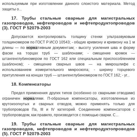
используемым при изготовлении данного слоистого материала. Метод
защиты о...
17. Трубы стальные сварные для магистральных
газопроводов, нефтепроводов и нефтепродуктопроводов
(3). ГОСТ Р 52079-2003
Допускается контролировать толщину стенки ультразвуковым
толщиномером по ГОСТ Р ИСО 10543; - общую кривизну и кривизну на 1 м
длины — по
норма
тивным документам; - высоту усиления шва и форму
фаски на торцах труб — шаблонами; - смещение кромок —
штангенглубиномером по ГОСТ 162 или специальным приспособлением
(шаблоном); - смещение сварных швов — на микрошлифе с
использованием измерительного микроскопа; - ширину торцевого
притупления на концах труб — штангенглубиномером по ГОСТ 162; - уг...
18. Компенсаторы
Предел применения других типов (особенно со сварными отводами)
ограничен
норма
лями. П-образные компенсаторы, изготовленные из
крутоизогнутых и сварных отводов, можно применять только для
трубопроводов Па, III и IV категорий. Соединение компенсаторов с
трубопроводом, как правило, производится с помощью сварки. С...
19. Трубы стальные сварные для магистральных
газопроводов, нефтепроводов и нефтепродуктопроводов
(5). ГОСТ Р 52079-2003