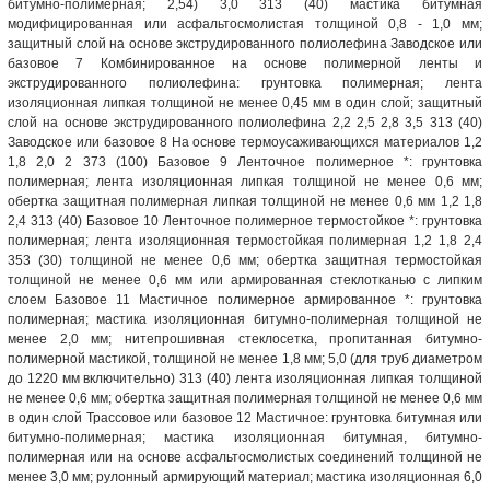
битумно-полимерная; 2,54) 3,0 313 (40) мастика битумная
модифицированная или асфальтосмолистая толщиной 0,8 - 1,0 мм;
защитный слой на основе экструдированного полиолефина Заводское или
базовое 7 Комбинированное на основе полимерной ленты и
экструдированного полиолефина: грунтовка полимерная; лента
изоляционная липкая толщиной не менее 0,45 мм в один слой; защитный
слой на основе экструдированного полиолефина 2,2 2,5 2,8 3,5 313 (40)
Заводское или базовое 8 На основе термоусаживающихся материалов 1,2
1,8 2,0 2 373 (100) Базовое 9 Ленточное полимерное *: грунтовка
полимерная; лента изоляционная липкая толщиной не менее 0,6 мм;
обертка защитная полимерная липкая толщиной не менее 0,6 мм 1,2 1,8
2,4 313 (40) Базовое 10 Ленточное полимерное термостойкое *: грунтовка
полимерная; лента изоляционная термостойкая полимерная 1,2 1,8 2,4
353 (30) толщиной не менее 0,6 мм; обертка защитная термостойкая
толщиной не менее 0,6 мм или армированная стеклотканью с липким
слоем Базовое 11 Мастичное полимерное армированное *: грунтовка
полимерная; мастика изоляционная битумно-полимерная толщиной не
менее 2,0 мм; нитепрошивная стеклосетка, пропитанная битумно-
полимерной мастикой, толщиной не менее 1,8 мм; 5,0 (для труб диаметром
до 1220 мм включительно) 313 (40) лента изоляционная липкая толщиной
не менее 0,6 мм; обертка защитная полимерная толщиной не менее 0,6 мм
в один слой Трассовое или базовое 12 Мастичное: грунтовка битумная или
битумно-полимерная; мастика изоляционная битумная, битумно-
полимерная или на основе асфальтосмолистых соединений толщиной не
менее 3,0 мм; рулонный армирующий материал; мастика изоляционная 6,0