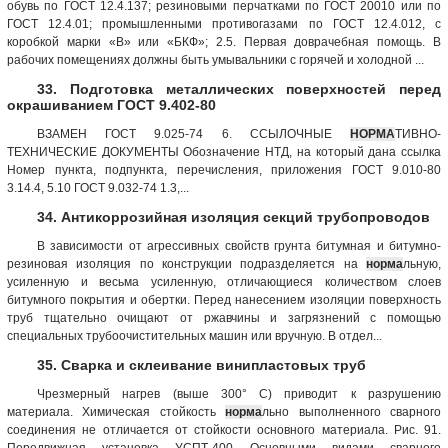
обувь по ГОСТ 12.4.137; резиновыми перчатками по ГОСТ 20010 или по
ГОСТ 12.4.01; промышленными противогазами по ГОСТ 12.4.012, с
коробкой марки «В» или «БКФ»; 2.5. Первая доврачебная помощь. В
рабочих помещениях должны быть умывальники с горячей и холодной ...
33. Подготовка металлических поверхностей перед
окрашиванием ГОСТ 9.402-80
ВЗАМЕН ГОСТ 9.025-74 6. ССЫЛОЧНЫЕ
НОРМА
ТИВНО-
ТЕХНИЧЕСКИЕ ДОКУМЕНТЫ Обозначение НТД, на который дана ссылка
Номер пункта, подпункта, перечисления, приложения ГОСТ 9.010-80
3.14.4, 5.10 ГОСТ 9.032-74 1.3,...
34. Антикоррозийная изоляция секций трубопроводов
В зависимости от агрессивных свойств грунта битумная и битумно-
резиновая изоляция по конструкции подразделяется на
норма
льную,
усиленную и весьма усиленную, отличающиеся количеством слоев
битумного покрытия и обертки. Перед нанесением изоляции поверхность
труб тщательно очищают от ржавчины и загрязнений с помощью
специальных трубоочистительных машин или вручную. В отдел...
35. Сварка и склеивание винипластовых труб
Чрезмерный нагрев (выше 300° С) приводит к разрушению
материала. Химическая стойкость
норма
льно выполненного сварного
соединения не отличается от стойкости основного материала. Рис. 91.
Передвижная установка УСПТ-400 Основными видами сварного