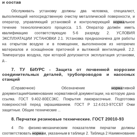
и состав
Обслуживать установку должны два человека, специалист,
выполняющий непосредственную очистку металлической поверхности, и
оператор, управляющий установкой и контролирующий
норма
льное
течение технологического процесса. 1.5. Оператор должён иметь
квалификацию соответствующую 5-6 разряду. 2. УСЛОВИЯ
ЭКСПЛУАТАЦИИ УСТАНОВКИ 2.1. Установка предназначена для работы
на открытом воздухе и в помещении, выполненном из негорючих
материалов и оснащённом приточной и вытяжной вентиляцией. 2.2.
Температура воздуха, при которой допускается эксплуатация установки,
д...
7. ТУ БИУРС - Защита от почвенной коррозии
соединительных деталей, трубопроводов и насосных
станций
(Справочное) Обозначение
норма
тивной
документацииНаименование нормативной документации, на которую дана
ссылка. ГОСТ 9.402-80ЕСЗКС. Покрытия лакокрасочные. Подготовка
поверхностей перед окрашиванием. ГОСТ Р 12.4.013-97ССБТ Очки
защитные. Общие технические ...
8. Перчатки резиновые технические. ГОСТ 20010-93
4 По физико-механическим показателям перчатки должны
соответствовать
норма
м, указанным в таблице 2. Таблица 2 Наименование