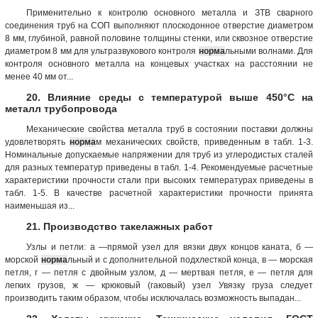
Применительно к контролю основного металла и ЗТВ сварного
соединения труб на СОП выполняют плоскодонное отверстие диаметром
8 мм, глубиной, равной половине толщины стенки, или сквозное отверстие
диаметром 8 мм для ультразвукового контроля
норма
льными волнами. Для
контроля основного металла на концевых участках на расстоянии не
менее 40 мм от...
20. Влияние среды с температурой выше 450°С на
металл трубопровода
Механические свойства металла труб в состоянии поставки должны
удовлетворять
норма
м механических свойств, приведенным в табл. 1-3.
Номинальные допускаемые напряжении для труб из углеродистых сталей
для разных температур приведены в табл. 1-4. Рекомендуемые расчетные
характеристики прочности стали при высоких температурах приведены в
табл. 1-5. В качестве расчетной характеристики прочности принята
наименьшая из...
21. Производство такелажных работ
Узлы и петли: а —прямой узел для вязки двух концов каната, б —
морской
норма
льный и с дополнительной подхлесткой конца, в — морская
петля, г — петля с двойным узлом, д — мертвая петля, е — петля для
легких грузов, ж — крюковый (гаковый) узел Увязку груза следует
производить таким образом, чтобы исключалась возможность выпадан...