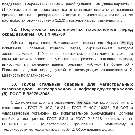
пределами измерения 0 - 500 мм и ценой деления 1 мм. Длину перчатки L
(1.2.3) измеряют по продольной оси от края краги перчатки до вершины
среднего пальца на расправленной перчатке. Ширину перчатки по пятому
пястнофаланговому суставу b (1.2.3) измеряют на расправленной п...
32. Подготовка металлических поверхностей перед
окрашиванием ГОСТ 9.402-80
Область применения Наименование показателя Норма
Метод
испытания Промывка изделий перед окрашиванием методом
электроосаждения 1 Удельная электрическая проводимость исходной
воды, МкСм/см Не более 20 - Удельная электрическая проводимость воды,
выносимой из последней ванны промывки, МкСм/см Не более 50 -
Промывка изделий перед сушкой с последующим окрашиванием 2.
Цветность по платиново-коб...
33. Трубы стальные сварные для магистральных
газопроводов, нефтепроводов и нефтепродуктопроводов
(5). ГОСТ Р 52079-2003
5 Допускается для ультразвукового
метод
а контроля труб типа 1
использовать ГОСТ Р ИСО 10124 и ГОСТ Р ИСО 10332. В.6 СОП и
ультразвуковые установки, как испытательное оборудование, должны
пройти аттестацию по ГОСТ 8.315 и ГОСТ Р 8.568 соответственно.
ПРИЛОЖЕНИЕ Г (обязательное) Требования к магнитному и
токовихревому методам контроля труб Г.1 Оборудование долж...