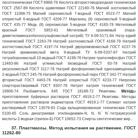
лесотехническая ГОСТ 6968-76 Кислота фтористоводородная техническая
ГОСТ 2567-89 Кислота щавелевая ГОСТ 22180-76 Магний азотнокислый
ГОСТ 11088-75 Магний сернокислый 7-водный ГОСТ 4523-77 Магний
хлористый 6-водный ГОСТ 4209-77 Марганец (II) сернокислый 5-водный
ГОСТ 435-77 Медь (II) сернокислая 5-водная ГОСТ 4165-78 Метиловый
красный ГОСТ 5853-61 Метиловый оранжевый (пара-
диметиламиназобензосульфокислый натрий) ТУ 6-09-5171-84 Натр едкий
технический ГОСТ 2263-79 Натрий азотнокислый ГОСТ 4168-79 Натрий
азотистокислый ГОСТ 4197-74 Натрий двухромовокислый ГОСТ 4237-76
Натрий кремнекислый мета 9-водный ТУ 6-09-5337-87 Натрий
тетраборнокислый 10-водный ГОСТ 4199-76 Натрия триполифосфат ГОСТ
13493-86 Натрий углекислый безводный ГОСТ 83-79 Натрий
уксуснокислый ГОСТ 3117-78 Натрий фосфорнокислый однозамещенный
2-водный ГОСТ 245-76 Натрий фосфорнокислый пиро ГОСТ 342-77 Натрий
фтористый ГОСТ 4463-76 Натрий хлористый ГОСТ 4233-77 Нигрозин
спирторастворимый ГОСТ 9307-78 Нитрит натрия технический ГОСТ
19906-74 Разбавитель 645 ГОСТ 18188-72 Реактивы.
Метод
ы
приготовления буферных растворов ГОСТ 4919.2-77 Реактивы. Методы
приготовления растворов индикаторов ГОСТ 4919.1-77 Силикат натрия
растворимый ГОСТ 13079-93 Сода кальцинированная техническая ГОСТ
5100-85 Соль динатриевая этилендиамин-N, N, N` N`-тетрауксусной
кислоты 2-водная (трилон-Б) ГОСТ 10652-73 Спирты синтетические жир...
37. Пластмассы. Метод испытания на растяжение. ГОСТ
11262-80