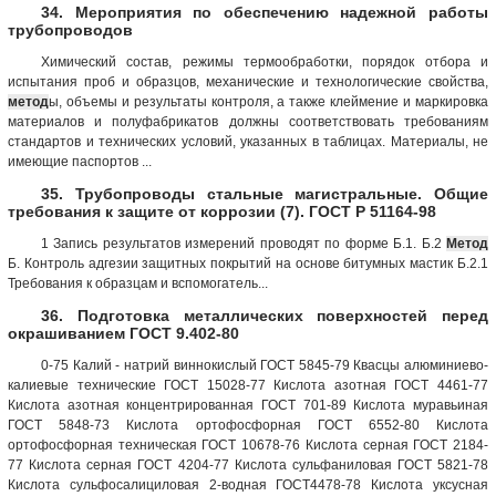
34. Мероприятия по обеспечению надежной работы
трубопроводов
Химический состав, режимы термообработки, порядок отбора и
испытания проб и образцов, механические и технологические свойства,
метод
ы, объемы и результаты контроля, а также клеймение и маркировка
материалов и полуфабрикатов должны соответствовать требованиям
стандартов и технических условий, указанных в таблицах. Материалы, не
имеющие паспортов ...
35. Трубопроводы стальные магистральные. Общие
требования к защите от коррозии (7). ГОСТ Р 51164-98
1 Запись результатов измерений проводят по форме Б.1. Б.2
Метод
Б. Контроль адгезии защитных покрытий на основе битумных мастик Б.2.1
Требования к образцам и вспомогатель...
36. Подготовка металлических поверхностей перед
окрашиванием ГОСТ 9.402-80
0-75 Калий - натрий виннокислый ГОСТ 5845-79 Квасцы алюминиево-
калиевые технические ГОСТ 15028-77 Кислота азотная ГОСТ 4461-77
Кислота азотная концентрированная ГОСТ 701-89 Кислота муравьиная
ГОСТ 5848-73 Кислота ортофосфорная ГОСТ 6552-80 Кислота
ортофосфорная техническая ГОСТ 10678-76 Кислота серная ГОСТ 2184-
77 Кислота серная ГОСТ 4204-77 Кислота сульфаниловая ГОСТ 5821-78
Кислота сульфосалициловая 2-водная ГОСТ4478-78 Кислота уксусная