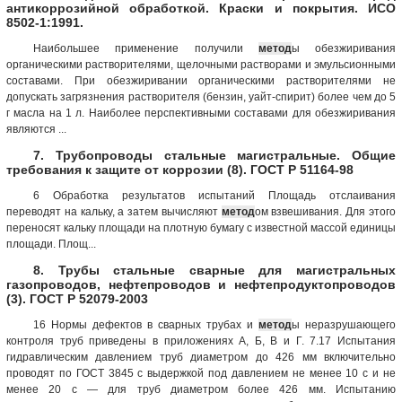
антикоррозийной обработкой. Краски и покрытия. ИСО
8502-1:1991.
Наибольшее применение получили
метод
ы обезжиривания
органическими растворителями, щелочными растворами и эмульсионными
составами. При обезжиривании органическими растворителями не
допускать загрязнения растворителя (бензин, уайт-спирит) более чем до 5
г масла на 1 л. Наиболее перспективными составами для обезжиривания
являются ...
7. Трубопроводы стальные магистральные. Общие
требования к защите от коррозии (8). ГОСТ Р 51164-98
6 Обработка результатов испытаний Площадь отслаивания
переводят на кальку, а затем вычисляют
метод
ом взвешивания. Для этого
переносят кальку площади на плотную бумагу с известной массой единицы
площади. Площ...
8. Трубы стальные сварные для магистральных
газопроводов, нефтепроводов и нефтепродуктопроводов
(3). ГОСТ Р 52079-2003
16 Нормы дефектов в сварных трубах и
метод
ы неразрушающего
контроля труб приведены в приложениях А, Б, В и Г. 7.17 Испытания
гидравлическим давлением труб диаметром до 426 мм включительно
проводят по ГОСТ 3845 с выдержкой под давлением не менее 10 с и не
менее 20 с — для труб диаметром более 426 мм. Испытанию