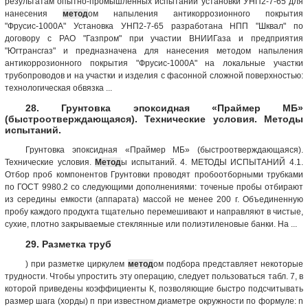
результатам опытно-промышленных испытаний установки УНП2-7-65 для
нанесения
метод
ом напыления антикоррозионного покрытия
"Фрусис-1000А" Установка УНП2-7-65 разработана НПП "Шквал" по
договору с РАО "Газпром" при участии ВНИИГаза и предприятия
"Югтрансгаз" и предназначена для нанесения методом напыления
антикоррозионного покрытия "Фрусис-1000А" на локальные участки
трубопроводов и на участки и изделия с фасонной сложной поверхностью:
технологическая обвязка ...
28. Грунтовка эпоксидная «Праймер МБ»
(быстроотверждающаяся). Технические условия. Методы
испытаний.
Грунтовка эпоксидная «Праймер МБ» (быстроотверждающаяся).
Технические условия.
Метод
ы испытаний. 4. МЕТОДЫ ИСПЫТАНИЙ 4.1.
Отбор проб компонентов Грунтовки проводят пробоотборными трубками
по ГОСТ 9980.2 со следующими дополнениями: точеные пробы отбирают
из середины емкости (аппарата) массой не менее 200 г. Объединенную
пробу каждого продукта тщательно перемешивают и направляют в чистые,
сухие, плотно закрываемые стеклянные или полиэтиленовые банки. На ...
29. Разметка труб
) при разметке циркулем
метод
ом подбора представляет некоторые
трудности. Чтобы упростить эту операцию, следует пользоваться табл. 7, в
которой приведены коэффициенты К, позволяющие быстро подсчитывать
размер шага (хорды) п при известном диаметре окружности по формуле: n