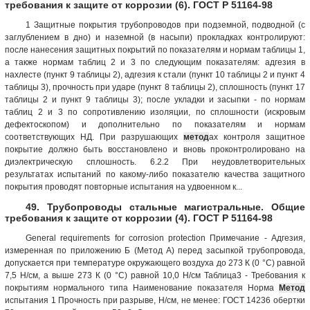
требования к защите от коррозии (6). ГОСТ Р 51164-98
1 Защитные покрытия трубопроводов при подземной, подводной (с
заглублением в дно) и наземной (в насыпи) прокладках контролируют:
после нанесения защитных покрытий по показателям и нормам таблицы 1,
а также нормам таблиц 2 и 3 по следующим показателям: адгезия в
нахлесте (пункт 9 таблицы 2), адгезия к стали (пункт 10 таблицы 2 и пункт 4
таблицы 3), прочность при ударе (пункт 8 таблицы 2), сплошность (пункт 17
таблицы 2 и пункт 9 таблицы 3); после укладки и засыпки - по нормам
таблиц 2 и 3 по сопротивлению изоляции, по сплошности (искровым
дефектоскопом) и дополнительно по показателям и нормам
соответствующих НД. При разрушающих
метод
ах контроля защитное
покрытие должно быть восстановлено и вновь проконтролировано на
диэлектрическую сплошность. 6.2.2 При неудовлетворительных
результатах испытаний по какому-либо показателю качества защитного
покрытия проводят повторные испытания на удвоенном к...
49. Трубопроводы стальные магистральные. Общие
требования к защите от коррозии (4). ГОСТ Р 51164-98
General requirements for corrosion protection Примечание - Адгезия,
измеренная по приложению Б (Метод А) перед засыпкой трубопровода,
допускается при температуре окружающего воздуха до 273 К (0 °С) равной
7,5 Н/см, а выше 273 К (0 °С) равной 10,0 Н/см Таблица3 - Требования к
покрытиям нормального типа Наименование показателя Норма
Метод
испытания 1 Прочность при разрыве, Н/см, не менее: ГОСТ 14236 обертки