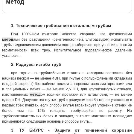
метод
1. Технические требования к стальным трубам
При 100%-ном контроле качества сварного шва физическими
метод
ами без разрушения (рентгеноскопией, ультразвуком) испытывать
трубы гидравлическим давлением можно выборочно, при условии гарантии
герметичности всех труб. Испытательное гидравлическое давление
установл...
2. Радиусы изгиба труб
при гнутье на трубогибочных станках в холодном состоянии без
набивки песком — не менее 4DH, при гнутье с полурифлеными складками
(с одной стороны) без набивки песком с нагревом газовыми горелками или
в специальных печах — не менее 2,5 DH, для крутоизогнутых отводов,
изготовленных
метод
ом горячей протяжки или штамповки, — не менее
одного DH. Допускается гнутье труб с радиусом изгиба менее указанных в
первых трех пунктах, если способ гнутья гарантирует утонение стенки не
более чем на 15% толщины, требующейся по расчету. На
трубозаготовительных базах и заводах, а также монтажных площадках
применяются следующие основные способы гнуть...
3. ТУ БИУРС - Защита от почвенной коррозии