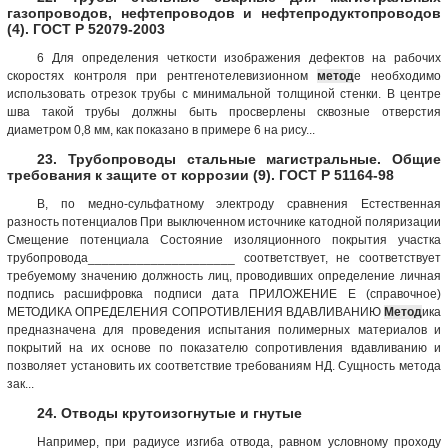
газопроводов, нефтепроводов и нефтепродуктопроводов
(4). ГОСТ Р 52079-2003
6 Для определения четкости изображения дефектов на рабочих
скоростях контроля при рентгенотелевизионном
метод
е необходимо
использовать отрезок трубы с минимальной толщиной стенки. В центре
шва такой трубы должны быть просверлены сквозные отверстия
диаметром 0,8 мм, как показано в примере 6 на рису...
23. Трубопроводы стальные магистральные. Общие
требования к защите от коррозии (9). ГОСТ Р 51164-98
В, по медно-сульфатному электроду сравнения Естественная
разность потенциалов При выключенном источнике катодной поляризации
Смещение потенциала Состояние изоляционного покрытия участка
трубопровода_____________________ соответствует, не соответствует
требуемому значению должность лиц, проводивших определение личная
подпись расшифровка подписи дата ПРИЛОЖЕНИЕ Е (справочное)
МЕТОДИКА ОПРЕДЕЛЕНИЯ СОПРОТИВЛЕНИЯ ВДАВЛИВАНИЮ
Метод
ика
предназначена для проведения испытания полимерных материалов и
покрытий на их основе по показателю сопротивления вдавливанию и
позволяет установить их соответствие требованиям НД. Сущность метода
зак...
24. Отводы крутоизогнутые и гнутые
Например, при радиусе изгиба отвода, равном условному проходу