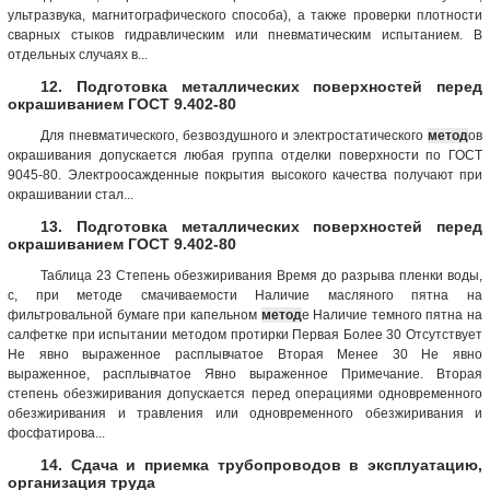
ультразвука, магнитографического способа), а также проверки плотности
сварных стыков гидравлическим или пневматическим испытанием. В
отдельных случаях в...
12. Подготовка металлических поверхностей перед
окрашиванием ГОСТ 9.402-80
Для пневматического, безвоздушного и электростатического
метод
ов
окрашивания допускается любая группа отделки поверхности по ГОСТ
9045-80. Электроосажденные покрытия высокого качества получают при
окрашивании стал...
13. Подготовка металлических поверхностей перед
окрашиванием ГОСТ 9.402-80
Таблица 23 Степень обезжиривания Время до разрыва пленки воды,
с, при методе смачиваемости Наличие масляного пятна на
фильтровальной бумаге при капельном
метод
е Наличие темного пятна на
салфетке при испытании методом протирки Первая Более 30 Отсутствует
Не явно выраженное расплывчатое Вторая Менее 30 Не явно
выраженное, расплывчатое Явно выраженное Примечание. Вторая
степень обезжиривания допускается перед операциями одновременного
обезжиривания и травления или одновременного обезжиривания и
фосфатирова...
14. Сдача и приемка трубопроводов в эксплуатацию,
организация труда