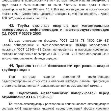
шероховатость поверхности Rz 40 - 80 мкм. После очистки поверхность
труб должна быть очищена от пыли. Частицы пыли должны быть
диаметром не более 100 мкм. 4.1.7. Все наружные дефекты после очистки
должны быть устранены. Отремонтированные участки площадью более
100 см2 должны иметь шерохов...
43. Трубы стальные сварные для магистральных
газопроводов, нефтепроводов и нефтепродуктопроводов
(1). ГОСТ Р 52079-2003
Методы определения фосфора ГОСТ 12348—78 (ИСО 629—82)
Стали легированные и высоколегированные.
Метод
ы определения
марганца ГОСТ 12349—83 Стали легированные и высоколегированные.
Методы определения вольфрама ГОСТ 12350—78 Стали легированные и
высоколегированные. Методы опреде...
44. Правила техники безопасности при резке и сварке
трубопроводов
При контроле сварных соединений трубопроводов
радиографирование относится к опасным
метод
ам работы, требующим
строгого соблюдения санитарных правил при промышленной гамма-...
45. Подготовка металлических поверхностей перед
окрашиванием ГОСТ 9.402-80
Контроль активирующих растворов на основе кислого активирующего
состава AК-1 (щавелевая кислота) перед операцией фосфатирования