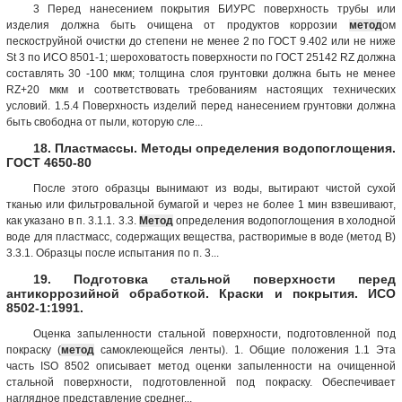
3 Перед нанесением покрытия БИУРС поверхность трубы или
изделия должна быть очищена от продуктов коррозии
метод
ом
пескоструйной очистки до степени не менее 2 по ГОСТ 9.402 или не ниже
St 3 по ИСО 8501-1; шероховатость поверхности по ГОСТ 25142 RZ должна
составлять 30 -100 мкм; толщина слоя грунтовки должна быть не менее
RZ+20 мкм и соответствовать требованиям настоящих технических
условий. 1.5.4 Поверхность изделий перед нанесением грунтовки должна
быть свободна от пыли, которую сле...
18. Пластмассы. Методы определения водопоглощения.
ГОСТ 4650-80
После этого образцы вынимают из воды, вытирают чистой сухой
тканью или фильтровальной бумагой и через не более 1 мин взвешивают,
как указано в п. 3.1.1. 3.3.
Метод
определения водопоглощения в холодной
воде для пластмасс, содержащих вещества, растворимые в воде (метод В)
3.3.1. Образцы после испытания по п. 3...
19. Подготовка стальной поверхности перед
антикоррозийной обработкой. Краски и покрытия. ИСО
8502-1:1991.
Оценка запыленности стальной поверхности, подготовленной под
покраску (
метод
самоклеющейся ленты). 1. Общие положения 1.1 Эта
часть ISO 8502 описывает метод оценки запыленности на очищенной
стальной поверхности, подготовленной под покраску. Обеспечивает
наглядное представление среднег...