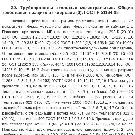
20. Трубопроводы стальные магистральные. Общие
требования к защите от коррозии (3). ГОСТ Р 51164-98
Таблица2- Требования к покрытиям усиленного типа Наименование
показателя ' Норма Метод испытания Номер покрытия по таблице 1 1
Прочность при разрыве, МПа, не менее, при температуре: 293 К (20 °С)
12,0 ГОСТ 11262 1,2,3,8,14 10,02) ГОСТ 11262 6,7 18,02) ГОСТ 14236 9, 10,
15, 16, 17, 19 333 К (60 °С) 10,0 ГОСТ 11262 1,2,8,14 353 К (80 °С) 10,02)
ГОСТ 14236 10,17 383К(110°С) 2 Относительное удлинение при разрыве,
%, не менее, при температуре: 8,02) ГОСТ 11262 8,14 293 К (20 °С) 200
ГОСТ 11262 1,2,6,7,8,14 200 ГОСТ 11262 9, 10, 15, 16, 17, 19 5 ГОСТ 18299 4
20 ГОСТ 11262 3 233 К (минус 40 °С) 100 ГОСТ 11262 1,2,6,7,8,14 100 ГОСТ
14236 9, 10, 15, 16 3 Изменение относительного удлинения при разрыве
после выдержки при 383 К (100 °С) в течение 1000 ч, %, не более ГОСТ
11262 1, 2, 3, 6, 7, 8, 14 253) ГОСТ 14236 9, 10, 15, 16, 17, 19 4 Температура
хрупкости, К (°С), не выше 213 (-60)4) ГОСТ 16783 9, 10, 14, 15, 16, 17, 19 5
Температура хрупкости мастичного слоя, К (°С), не более 253 (-20) 263
(-10) ГОСТ 2678 6,11,18 12,13 6 Стойкость к растрескиванию при
температуре 323 К (50 °С), ч, не менее 1000 ГОСТ 13518 Для покрытий с
толщиной полиолефинового слоя не менее 1 мм: 1, 2, 6, 7, 8,14 7 Стойкость
к воздействию УФ радиации в потоке 600 кВт·ч/м при температуре 323 К
(50 °С), ч, не менее 500 ГОСТ 16337 1,2,6,7,8,9,10 8 Прочность при ударе
при температуре: от 233 К (минус 40 °С) до 313 К (40 °С), Дж, не менее
Приложение A Для всех покрытий заводского нанесения (кроме 1, 2), для
трубопроводов диаметром: 10,0 1020 мм и более 8,0 До 829 мм 6,0 До 530