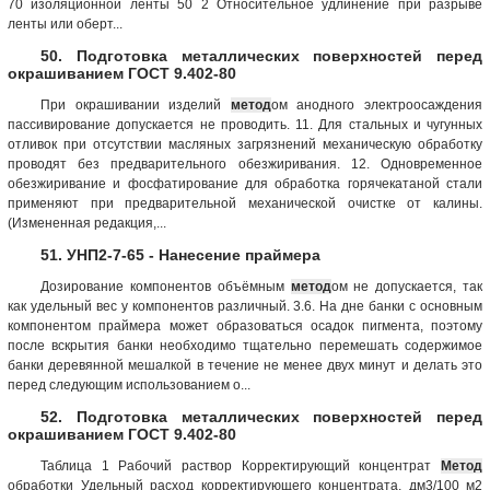
70 изоляционной ленты 50 2 Относительное удлинение при разрыве
ленты или оберт...
50. Подготовка металлических поверхностей перед
окрашиванием ГОСТ 9.402-80
При окрашивании изделий
метод
ом анодного электроосаждения
пассивирование допускается не проводить. 11. Для стальных и чугунных
отливок при отсутствии масляных загрязнений механическую обработку
проводят без предварительного обезжиривания. 12. Одновременное
обезжиривание и фосфатирование для обработка горячекатаной стали
применяют при предварительной механической очистке от калины.
(Измененная редакция,...
51. УНП2-7-65 - Нанесение праймера
Дозирование компонентов объёмным
метод
ом не допускается, так
как удельный вес у компонентов различный. 3.6. На дне банки с основным
компонентом праймера может образоваться осадок пигмента, поэтому
после вскрытия банки необходимо тщательно перемешать содержимое
банки деревянной мешалкой в течение не менее двух минут и делать это
перед следующим использованием о...
52. Подготовка металлических поверхностей перед
окрашиванием ГОСТ 9.402-80
Таблица 1 Рабочий раствор Корректирующий концентрат
Метод
обработки Удельный расход корректирующего концентрата, дм3/100 м2