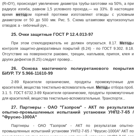
(R=DY), происходит увеличение диаметра трубы-заготовки на 50%, а при
радиусе изгиба, равном 1,5 условного прохода,— на 33%. В настоящее
время
метод
ом горячей протяжки изготовляют отводы с условным
диаметром от 50 до 500 мм. Рис. 5. Схема штамповки крутоизогнутых
отводов: а - гибочный руч...
25. Очки защитные ГОСТ Р 12.4.013-97
При этом стеклодержатель не должен опускаться. 8.17.
Метод
ы
контроля защитно-декоративных покрытий (6.24) - по ГОСТ 9.302. 8.18.
Отсутствие на поверхности раковин, трещин, наплывов, припоя, клея и
других дефектов (6.25) следует провер...
26. Основа мастичного полиуретанового покрытия
БИУР. ТУ 5.966-11610-99
2-89 Красители органические, продукты промежу­точные для
красителей, вещества текстильно-вспомагатель-ные.
Метод
ы отбора проб.
3.1. 5. ГОСТ 6732.3-89 Красители органические, продукты про­межуточные
для красителей, вещества текстильно-вспомо­гательные. Транспорти...
27. Партнеры - ОАО "Газпром" - АКТ по результатам
опытно-промышленных испытаний установки УНП2-7-65 /
"Фрусис-1000А"
Партнеры - ОАО "Газпром" - АКТ по результатам опытно-
промышленных испытаний установки УНП2-7-65 / "Фрусис-1000А" АКТ по