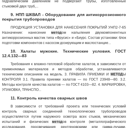
гидравлическим давлением не подвергают трубы, изготовленные
стыковкой двух труб,...
9. НПП ШКВАЛ - Оборудование для антикоррозионного
покрытия трубопроводов
ПРОДУКЦИЯ УСТАНОВКА ДЛЯ НАНЕСЕНИЯ ПОКРЫТИЙ УНП2-7-65
Назначение: нанесение
метод
ом напыления двухкомпонентных
антикоррозионных мастик типа «Фрусис» и «Биурс. Состав установки: блок
подготовки компонентов с насосом дозирующим и маслостанцие...
10. Халаты мужские. Технические условия. ГОСТ
12.4.132—83
Требования к влажно-тепловой обработке халатов, в зависимости от
применяемых материалов и методов обработки, устанавливаются
техническим описанием на модель. 3. ПРАВИЛА ПРИЕМКИ И
МЕТОД
Ы
КОНТРОЛЯ 3.1. Правила приемки халатов — по ГОСТ 23948—80. 3.2.
Методы контроля качества халатов — по ГОСТ 4103—82. 4. МАРКИРОВКА,
УПАКОВКА, ТРАНСПО...
11. Контроль качества сварных швов
В зависимости от требований проекта или технических условий
контроль сварных соединений технологических трубопроводов
осуществляется путем наружного осмотра всех стыков, механических
испытаний и физических
метод
ов контроля (металлографического
исследования, просвечивания рентгеновскими или гамма-лучами,