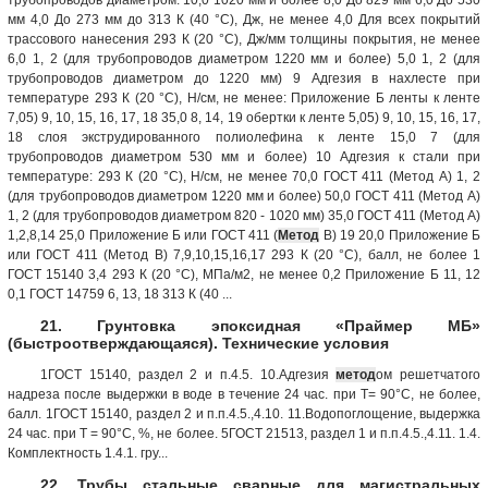
мм 4,0 До 273 мм до 313 К (40 °С), Дж, не менее 4,0 Для всех покрытий
трассового нанесения 293 К (20 °С), Дж/мм толщины покрытия, не менее
6,0 1, 2 (для трубопроводов диаметром 1220 мм и более) 5,0 1, 2 (для
трубопроводов диаметром до 1220 мм) 9 Адгезия в нахлесте при
температуре 293 К (20 °С), Н/см, не менее: Приложение Б ленты к ленте
7,05) 9, 10, 15, 16, 17, 18 35,0 8, 14, 19 обертки к ленте 5,05) 9, 10, 15, 16, 17,
18 слоя экструдированного полиолефина к ленте 15,0 7 (для
трубопроводов диаметром 530 мм и более) 10 Адгезия к стали при
температуре: 293 К (20 °С), Н/см, не менее 70,0 ГОСТ 411 (Метод А) 1, 2
(для трубопроводов диаметром 1220 мм и более) 50,0 ГОСТ 411 (Метод A)
1, 2 (для трубопроводов диаметром 820 - 1020 мм) 35,0 ГОСТ 411 (Метод A)
1,2,8,14 25,0 Приложение Б или ГОСТ 411 (
Метод
В) 19 20,0 Приложение Б
или ГОСТ 411 (Метод В) 7,9,10,15,16,17 293 К (20 °С), балл, не более 1
ГОСТ 15140 3,4 293 К (20 °С), МПа/м2, не менее 0,2 Приложение Б 11, 12
0,1 ГОСТ 14759 6, 13, 18 313 К (40 ...
21. Грунтовка эпоксидная «Праймер МБ»
(быстроотверждающаяся). Технические условия
1ГОСТ 15140, раздел 2 и п.4.5. 10.Адгезия
метод
ом решетчатого
надреза после выдержки в воде в течение 24 час. при Т= 90°С, не более,
балл. 1ГОСТ 15140, раздел 2 и п.п.4.5.,4.10. 11.Водопоглощение, выдержка
24 час. при Т = 90°С, %, не более. 5ГОСТ 21513, раздел 1 и п.п.4.5.,4.11. 1.4.
Комплектность 1.4.1. гру...
22. Трубы стальные сварные для магистральных