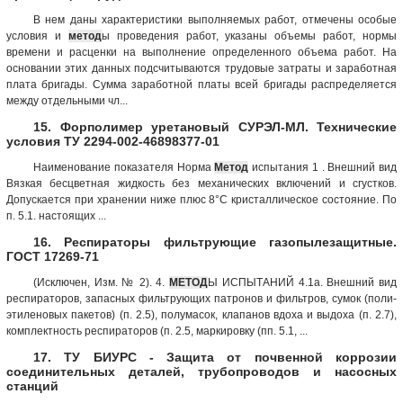
В нем даны характеристики выполняемых работ, отмечены особые
условия и
метод
ы проведения работ, указаны объемы работ, нормы
времени и расценки на выполнение определенного объема работ. На
основании этих данных подсчитываются трудовые затраты и заработная
плата бригады. Сумма заработной платы всей бригады распределяется
между отдельными чл...
15. Форполимер уретановый СУРЭЛ-МЛ. Технические
условия ТУ 2294-002-46898377-01
Наименование показателя Норма
Метод
испытания 1 . Внешний вид
Вязкая бесцветная жидкость без механических вклю­чений и сгустков.
Допускается при хранении ниже плюс 8°С кристаллическое состояние. По
п. 5.1. настоящих ...
16. Респираторы фильтрующие газопылезащитные.
ГОСТ 17269-71
(Исключен, Изм. № 2). 4.
МЕТОД
Ы ИСПЫТАНИЙ 4.1а. Внешний вид
респираторов, запасных фильтрующих патронов и фильтров, сумок (поли­
этиленовых пакетов) (п. 2.5), полумасок, клапанов вдоха и выдоха (п. 2.7),
комплектность респира­торов (п. 2.5, маркировку (пп. 5.1, ...
17. ТУ БИУРС - Защита от почвенной коррозии
соединительных деталей, трубопроводов и насосных
станций