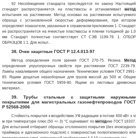
92 Несоблюдение стандарта преследуется по закону Настоящий
стандарт распространяется на пластмассы и устанавливает
метод
испытания на растяжение. Метод основан на растяжении испытуемого
образца с установленной скоростью деформирования, при котором
определяют показатели, указанные в справочном приложении 1. Стандарт
не распространяется на ячеистые пластмассы и пленки толщиной до 1,0
мм. Стандарт полностью соответствует СТ СЭВ 1199-78. 1. ОТБОР
ОБРАЗЦОВ 1.1. Для испыт...
38. Очки защитные ГОСТ Р 12.4.013-97
Метод определения поля зрения ГОСТ 270-75. Резина.
Метод
определения упругопрочных свойств при растяжении ГОСТ 2239-79.
Лампы накаливания общего назначения. Технические условия ГОСТ 2991-
85. Ящики дощатые неразборные для грузов массой до 500 кг. Общие
технические условия ГОСТ 5959-80. Ящики из листовых древесных
материал...
39. Трубы стальные с защитными наружными
покрытиями для магистральных газонефтепроводов ГОСТ
Р 52568-2006
Стойкость покрытия к воздействию УФ радиации в потоке 600 кВт x ч/
м при температуре плюс (50 +/- 3) °C оценивают по
метод
ике ГОСТ 16337.
Для испытаний отбирают образцы отслоенного покрытия (без эпоксидного
праймера и адгезионного подслоя) с поверхностью полиэтиленового или
пропиленового слоя, отвечающей требованиям 4.3.10 настоящего ста...