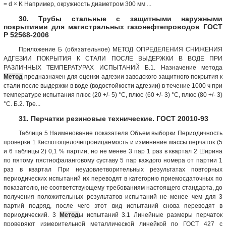
= d × K Например, окружность диаметром 300 мм ...
30. Трубы стальные с защитными наружными
покрытиями для магистральных газонефтепроводов ГОСТ
Р 52568-2006
Приложение Б (обязательное) МЕТОД ОПРЕДЕЛЕНИЯ СНИЖЕНИЯ
АДГЕЗИИ ПОКРЫТИЯ К СТАЛИ ПОСЛЕ ВЫДЕРЖКИ В ВОДЕ ПРИ
РАЗЛИЧНЫХ ТЕМПЕРАТУРАХ ИСПЫТАНИЙ Б.1. Назначение метода
Метод
предназначен для оценки адгезии заводского защитного покрытия к
стали после выдержки в воде (водостойкости адгезии) в течение 1000 ч при
температуре испытания плюс (20 +/- 5) °C, плюс (60 +/- 3) °C, плюс (80 +/- 3)
°C. Б.2. Тре...
31. Перчатки резиновые технические. ГОСТ 20010-93
Таблица 5 Наименование показателя Объем выборки Периодичность
проверки 1 Кислотощелочепроницаемость и изменение массы перчаток (5
и 6 таблицы 2) 0,1 % партии, но не менее 3 пар 1 раз в квартал 2 Ширина
по пятому пястнофаланговому суставу 5 пар каждого номера от партии 1
раз в квартал При неудовлетворительных результатах повторных
периодических испытаний их переводят в категорию приемосдаточных по
показателю, не соответствующему требованиям настоящего стандарта, до
получения положительных результатов испытаний не менее чем для 3
партий подряд, после чего этот вид испытаний снова переводят в
периодический. 3
Метод
ы испытаний 3.1 Линейные размеры перчаток
проверяют измерительной металлической линейкой по ГОСТ 427 с