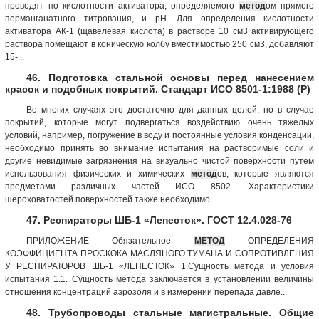
проводят по кислотности активатора, определяемого
метод
ом прямого
перманганатного титрования, и рН. Для определения кислотности
активатора АК-1 (щавелевая кислота) в растворе 10 см3 активирующего
раствора помещают в коническую колбу вместимостью 250 см3, добавляют
15-...
46. Подготовка стальной основы перед нанесением
красок и подобных покрытий. Стандарт ИСО 8501-1:1988 (Р)
Во многих случаях это достаточно для данных целей, но в случае
покрытий, которые могут подвергаться воздействию очень тяжелых
условий, например, погружение в воду и постоянные условия конденсации,
необходимо принять во внимание испытания на растворимые соли и
другие невидимые загрязнения на визуально чистой поверхности путем
использования физических и химических
метод
ов, которые являются
предметами различных частей ИСО 8502. Характеристики
шероховатостей поверхностей также необходимо...
47. Респираторы ШБ-1 «Лепесток». ГОСТ 12.4.028-76
ПРИЛОЖЕНИЕ Обязательное
МЕТОД
ОПРЕДЕЛЕНИЯ
КОЭФФИЦИЕНТА ПРОСКОКА МАСЛЯНОГО ТУМАНА И СОПРОТИВЛЕНИЯ
У РЕСПИРАТОРОВ ШБ-1 «ЛЕПЕСТОК» 1.Сущность метода и условия
испытания 1.1. Сущность метода заключается в установлении величины
отношения концентраций аэрозоля и в измерении перепада давле...
48. Трубопроводы стальные магистральные. Общие