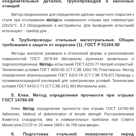
соединительных деталей, трубопроводов и насосных
станций
Метод предназначен для определения адгезии защитного покрытия к
стали при отслаивании
метод
ом нормального отрыва при температуре
(20±5)°С. Б.2 Оборудование и инструменты. Для проведения испытаний
используют: - прибор для...
4. Трубопроводы стальные магистральные. Общие
требования к защите от коррозии (1). ГОСТ Р 51164-98
Методы контроля размеров и отклонений формы и расположения
поверхностей ГОСТ 2678-94 Материалы рулонные кровельные и
гидроизоляционные.
Метод
ы испытаний ГОСТ 4233-77 Натрий хлористый.
Технические условия ГОСТ 4650-80 (СТ СЭВ 1692-79) Пластмассы. Метод
определения влагонасыщения ГОСТ 6323-79 (СТ СЭВ 578-87) Провода с
поливинилхлоридной изоляцией для электрических условий. Технические
условия ГОСТ 6433.2-71 (СТ СЭВ 2411-80) Материалы элек...
5. Клеи. Метод определения прочности при отрыве
ГОСТ 14760-69
Клеи.
Метод
определения прочности при отрыве ГОСТ 14760-69
Adhesives. Method of determination of tensile strength Постановлением
Комитета стандартов, мер и измерительных приборов при Совете
Министров СССР от 20 июня 1969 г. № 708 срок введен...
6. Подготовка стальной поверхности перед