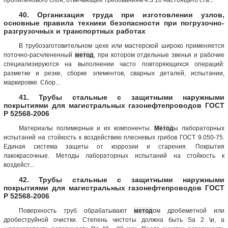
40. Организация труда при изготовлении узлов,
основные правила техники безопасности при погрузочно-
разгрузочных и транспортных работах
В трубозаготовительном цехе или мастерской широко применяется
поточно-расчлененный
метод
, при котором отдельные звенья и рабочие
специализируются на выполнении часто повторяющихся операций:
разметке и резке, сборке элементов, сварных деталей, испытании,
маркировке. Сбор...
41. Трубы стальные с защитными наружными
покрытиями для магистральных газонефтепроводов ГОСТ
Р 52568-2006
Материалы полимерные и их компоненты.
Метод
ы лабораторных
испытаний на стойкость к воздействию плесневых грибов ГОСТ 9.050-75.
Единая система защиты от коррозии и старения. Покрытия
лакокрасочные. Методы лабораторных испытаний на стойкость к
воздейст...
42. Трубы стальные с защитными наружными
покрытиями для магистральных газонефтепроводов ГОСТ
Р 52568-2006
Поверхность труб обрабатывают
метод
ом дробеметной или
дробеструйной очистки. Степень чистоты должна быть Sa 2 \и, а