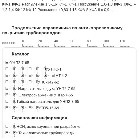
КФ-1 КФ-1 Распыление 1,5-1,6 КФ-1 КФ-1 Погружение 1,6-1,8 КФ-3 КФ-1 »
1,2-1,4 КФ-12 КФ-12 Распыление 0,83-1,15 КФА-8 КФА-8 » 0,9...
Продолжение справочника по антикоррозионному
покрытию трубопроводов
0
20
40
60
80
100
120
>>>>>>
!
.
.
.
.
.
.
.
.
.
.
.
.
.
.
.
.
.
.
.
!
.
.
.
.
.
.
.
.
.
.
.
.
.
.
.
.
.
.
.
!
.
.
.
.
.
.
.
.
.
.
.
.
.
.
.
.
.
.
.
!
.
.
.
.
.
.
.
.
.
.
.
.
.
.
.
.
.
.
.
!
.
.
.
.
.
.
.
.
.
.
.
.
.
.
.
.
.
.
.
!
.
.
.
.
.
.
.
.
.
.
.
.
.
.
.
.
.
.
.
!
.
.
.
.
.
.
.
.
.
.
.
.
.
.
.
.
.
.
.
Каталог
УНП2-7-65
УУТПО-1
МТ 4-2
УПС-342-62
Нагреватель воздуха УНП2-7-65
Электроснабжение УНП2-7-65
Гибкий нагреватель для УНП2-7-65
УТП5-15-69
Справочная информация
НСИ, используемая при разработке
Технологические трубопроводы