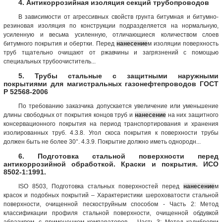
4. Антикоррозийная изоляция секций трубопроводов
В зависимости от агрессивных свойств грунта битумная и битумно-
резиновая изоляция по конструкции подразделяется на нормальную,
усиленную и весьма усиленную, отличающиеся количеством слоев
битумного покрытия и обертки. Перед
нанесение
м изоляции поверхность
труб тщательно очищают от ржавчины и загрязнений с помощью
специальных трубоочиститель...
5. Трубы стальные с защитными наружными
покрытиями для магистральных газонефтепроводов ГОСТ
Р 52568-2006
По требованию заказчика допускается увеличение или уменьшение
длины свободных от покрытия концов труб и
нанесение
на них защитного
консервационного покрытия на период транспортирования и хранения
изолированных труб. 4.3.8. Угол скоса покрытия к поверхности трубы
должен быть не более 30°. 4.3.9. Покрытие должно иметь однородн...
6. Подготовка стальной поверхности перед
антикоррозийной обработкой. Краски и покрытия. ИСО
8502-1:1991.
ISO 8503, Подготовка стальных поверхностей перед
нанесение
м
красок и подобных покрытий – Характеристики шероховатости стальной
поверхности, очищенной пескоструйным способом - Часть 2: Метод
классификации профиля стальной поверхности, очищенной обдувкой
абразивом, с применением компараторов. - Часть 3: Метод калибровки