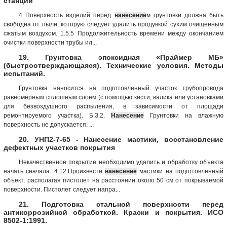
станций
4 Поверхность изделий перед
нанесение
м грунтовки должна быть
свободна от пыли, которую следует удалить продувкой сухим очищенным
сжатым воздухом. 1.5.5 Продолжительность времени между окончанием
очистки поверхности трубы ил...
19. Грунтовка эпоксидная «Праймер МБ»
(быстроотверждающаяся). Технические условия. Методы
испытаний.
Грунтовка наносится на подготовленный участок трубопровода
равномерным сплошным слоем (с помощью кисти, валика или установками
для безвоздушного распыления, в зависимости от площади
ремонтируемого участка). Б.З.2.
Нанесение
Грунтовки на влажную
поверхность не допускается. ...
20. УНП2-7-65 - Нанесение мастики, восстановление
дефектных участков покрытия
Некачественное покрытие необходимо удалить и обработку объекта
начать сначала. 4.12.Произвести
нанесение
мастики на подготовленный
объект, располагая пистолет на расстоянии около 50 см от покрываемой
поверхности. Пистолет следует напра...
21. Подготовка стальной поверхности перед
антикоррозийной обработкой. Краски и покрытия. ИСО
8502-1:1991.