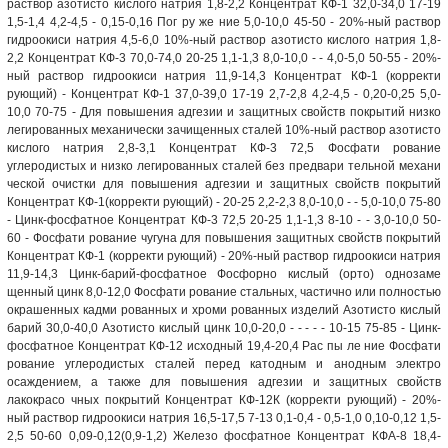
раствор азотисто кислого натрия 1,8-2,2 Концентрат КФ-1 32,0-34,0 17-19
1,5-1,4 4,2-4,5 - 0,15-0,16 Пог ру же ние 5,0-10,0 45-50 - 20%-ный раствор
гидроокиси натрия 4,5-6,0 10%-ный раствор азотисто кислого натрия 1,8-
2,2 Концентрат КФ-3 70,0-74,0 20-25 1,1-1,3 8,0-10,0 - - 4,0-5,0 50-55 - 20%-
ный раствор гидроокиси натрия 11,9-14,3 Концентрат КФ-1 (корректи
рующий) - Концентрат КФ-1 37,0-39,0 17-19 2,7-2,8 4,2-4,5 - 0,20-0,25 5,0-
10,0 70-75 - Для повышения адгезии и защитных свойств покрытий низко
легированных механически зачищенных сталей 10%-ный раствор азотисто
кислого натрия 2,8-3,1 Концентрат КФ-3 72,5 Фосфати рование
углеродистых и низко легированных сталей без предвари тельной механи
ческой очистки для повышения адгезии и защитных свойств покрытий
Концентрат КФ-1(корректи рующий) - 20-25 2,2-2,3 8,0-10,0 - - 5,0-10,0 75-80
- Цинк-фосфатное Концентрат КФ-3 72,5 20-25 1,1-1,3 8-10 - - 3,0-10,0 50-
60 - Фосфати рование чугуна для повышения защитных свойств покрытий
Концентрат КФ-1 (корректи рующий) - 20%-ный раствор гидроокиси натрия
11,9-14,3 Цинк-барий-фосфатное Фосфорно кислый (орто) однозаме
щенный цинк 8,0-12,0 Фосфати рование стальных, частично или полностью
окрашенных кадми рованных и хроми рованных изделий Азотисто кислый
барий 30,0-40,0 Азотисто кислый цинк 10,0-20,0 - - - - - 10-15 75-85 - Цинк-
фосфатное Концентрат КФ-12 исходный 19,4-20,4 Рас пы ле ние Фосфати
рование углеродистых сталей перед катодным и анодным электро
осаждением, а также для повышения адгезии и защитных свойств
лакокрасо чных покрытий Концентрат КФ-12К (корректи рующий) - 20%-
ный раствор гидроокиси натрия 16,5-17,5 7-13 0,1-0,4 - 0,5-1,0 0,10-0,12 1,5-
2,5 50-60 0,09-0,12(0,9-1,2) Железо фосфатное Концентрат КФА-8 18,4-