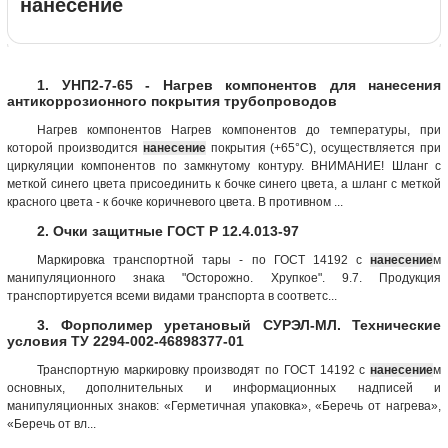
нанесение
1. УНП2-7-65 - Нагрев компонентов для нанесения
антикоррозионного покрытия трубопроводов
Нагрев компонентов Нагрев компонентов до температуры, при
которой производится
нанесение
покрытия (+65°С), осуществляется при
циркуляции компонентов по замкнутому контуру. ВНИМАНИЕ! Шланг с
меткой синего цвета присоединить к бочке синего цвета, а шланг с меткой
красного цвета - к бочке коричневого цвета. В противном ...
2. Очки защитные ГОСТ Р 12.4.013-97
Маркировка транспортной тары - по ГОСТ 14192 с
нанесение
м
манипуляционного знака "Осторожно. Хрупкое". 9.7. Продукция
транспортируется всеми видами транспорта в соответс...
3. Форполимер уретановый СУРЭЛ-МЛ. Технические
условия ТУ 2294-002-46898377-01
Транспортную маркировку производят по ГОСТ 14192 с
нанесение
м
основных, дополнительных и информационных надписей и
манипуляционных знаков: «Герметичная упаковка», «Беречь от нагрева»,
«Беречь от вл...