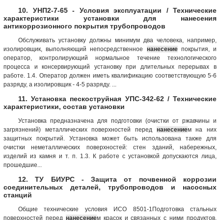
10. УНП2-7-65 - Условия эксплуатации / Технические
характеристики установки для нанесения
антикоррозионного покрытия трубопроводов
Обслуживать установку должны минимум два человека, например,
изолировщик, выполняющий непосредственное
нанесение
покрытия, и
оператор, контролирующий нормальное течение технологического
процесса и консервирующий установку при длительных перерывах в
работе. 1.4. Оператор должен иметь квалификацию соответствующую 5-6
разряду, а изолировщик - 4-5 разряду. ...
11. Установка пескоструйная УПС-342-62 / Технические
характеристики, состав установки
Установка предназначена для подготовки (очистки от ржавчины и
загрязнений) металлических поверхностей перед
нанесение
м на них
защитных покрытий. Установка может быть использована также для
очистки неметаллических поверхностей: стен зданий, набережных,
изделий из камня и т. п. 1.3. К работе с установкой допускаются лица,
прошедшие...
12. ТУ БИУРС - Защита от почвенной коррозии
соединительных деталей, трубопроводов и насосных
станций
Общие технические условия ИСО 8501-1Подготовка стальных
поверхностей перед
нанесение
м красок и связанных с ними продуктов.