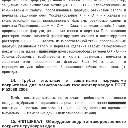
защитные очки Химическая активация О + - - О - - Хлопчатобумажные
комбинезоны и халаты, прорезиненные фартуки, резиновые сапоги и
перчатки, защитные очки Фосфатирование + + - О + - - Халаты из
кислотостойкой ткани, прорезиненные фартуки, резиновые сапоги и
перчатки Пассивирование + + - О + - - Халаты из кислотостойкой ткани,
прорезиненные фартуки, резиновые сапоги и перчатки Приготовление
растворов кислот, щелочей фосфатирующих моющих и пассивирующих
растворов + + - + + - - Халаты из кислотостойкой ткани, прорезиненные
фартуки, резиновые сапоги и перчатки Удаление старых лакокрасочных
покрытий смывками и
нанесение
грунтовок-преобразователей О + - О + - -
Хлопчатобумажные комбинезоны и халаты, резиновые перчатки и
защитные очки прорезиненные фартуки Знак (+) означает, что
мероприятие для обеспечения безопасности обязательно, знак (-)-
приводить ...
14. Трубы стальные с защитными наружными
покрытиями для магистральных газонефтепроводов ГОСТ
Р 52568-2006
Трубы, покрытие которых не отвечает требованиям настоящего
стандарта, бракуют и отправляют на ремонт или на повторное
нанесение
покрытия. 8. Методы контроля 8.1. Внешний вид покрытия оценивают
визуально. 8.2. Измерение длины неизолированных конц...
15. НПП ШКВАЛ - Оборудование для антикоррозионного
покрытия трубопроводов