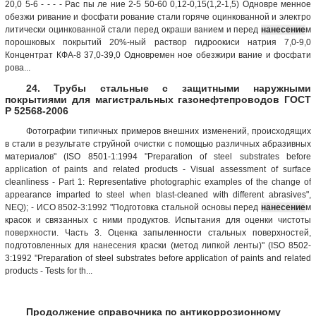
20,0 5-6 - - - - Рас пы ле ние 2-5 50-60 0,12-0,15(1,2-1,5) Одновре менное
обезжи ривание и фосфати рование стали горяче оцинкованной и электро
литически оцинкованной стали перед окраши ванием и перед
нанесение
м
порошковых покрытий 20%-ный раствор гидроокиси натрия 7,0-9,0
Концентрат КФА-8 37,0-39,0 Одновремен ное обезжири вание и фосфати
рова...
24. Трубы стальные с защитными наружными
покрытиями для магистральных газонефтепроводов ГОСТ
Р 52568-2006
Фотографии типичных примеров внешних изменений, происходящих
в стали в результате струйной очистки с помощью различных абразивных
материалов" (ISO 8501-1:1994 "Preparation of steel substrates before
application of paints and related products - Visual assessment of surface
cleanliness - Part 1: Representative photographic examples of the change of
appearance imparted to steel when blast-cleaned with different abrasives",
NEQ); - ИСО 8502-3:1992 "Подготовка стальной основы перед
нанесение
м
красок и связанных с ними продуктов. Испытания для оценки чистоты
поверхности. Часть 3. Оценка запыленности стальных поверхностей,
подготовленных для нанесения краски (метод липкой ленты)" (ISO 8502-
3:1992 "Preparation of steel substrates before application of paints and related
products - Tests for th...
Продолжение справочника по антикоррозионному