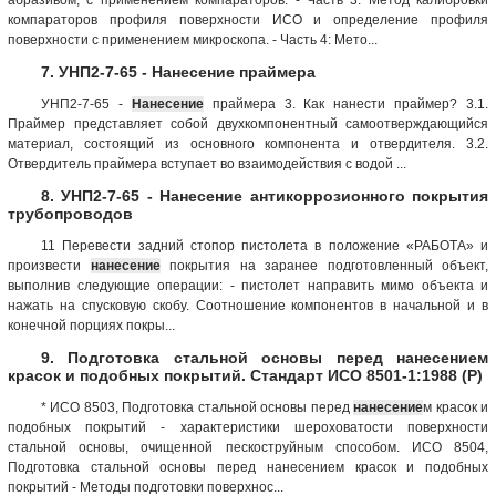
компараторов профиля поверхности ИСО и определение профиля
поверхности с применением микроскопа. - Часть 4: Мето...
7. УНП2-7-65 - Нанесение праймера
УНП2-7-65 -
Нанесение
праймера 3. Как нанести праймер? 3.1.
Праймер представляет собой двухкомпонентный самоотверждающийся
материал, состоящий из основного компонента и отвердителя. 3.2.
Отвердитель праймера вступает во взаимодействия с водой ...
8. УНП2-7-65 - Нанесение антикоррозионного покрытия
трубопроводов
11 Перевести задний стопор пистолета в положение «РАБОТА» и
произвести
нанесение
покрытия на заранее подготовленный объект,
выполнив следующие операции: - пистолет направить мимо объекта и
нажать на спусковую скобу. Соотношение компонентов в начальной и в
конечной порциях покры...
9. Подготовка стальной основы перед нанесением
красок и подобных покрытий. Стандарт ИСО 8501-1:1988 (Р)
* ИСО 8503, Подготовка стальной основы перед
нанесение
м красок и
подобных покрытий - характеристики шероховатости поверхности
стальной основы, очищенной пескоструйным способом. ИСО 8504,
Подготовка стальной основы перед нанесением красок и подобных
покрытий - Методы подготовки поверхнос...