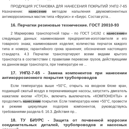
ПРОДУКЦИЯ УСТАНОВКА ДЛЯ НАНЕСЕНИЯ ПОКРЫТИЙ УНП2-7-65
Назначение:
нанесение
методом напыления двухкомпонентных
антикоррозионных мастик типа «Фрусис» и «Биурс. Состав уста...
16. Перчатки резиновые технические. ГОСТ 20010-93
2 Маркировка транспортной тары - по ГОСТ 14192 с
нанесение
м
следующих данных: наименования предприятия-изготовителя и его
товарного знака; наименования изделия; количества перчаток каждого
типа и номера; гарантийного срока хранения; обозначения настоящего
стандарта. 4.3 Перчатки транспортируют всеми видами крытого
транспорта в соответствии с правилами перевозки грузов, действующими
на данном виде транспорта, при температуре не ...
17. УНП2-7-65 - Замена компонентов при нанесении
антикоррозионного покрытия трубопроводов
Если температура выше +50°С, открыть на входном блоке кран,
подающий сжатый воздух в перекачивающие насосы, запуститъ двигатель
нажатием кнопки «ПУСК», включить выключатель «КОМПОНЕНТЫ» и
продолжить
нанесение
покрытия. Если температура ниже +50°С, провести
в режиме циркуляции подогрев компонентов, руководствуясь
требованиями раздела 6. 16.3. Действия пр...
18. ТУ БИУРС - Защита от почвенной коррозии
соединительных деталей, трубопроводов и насосных