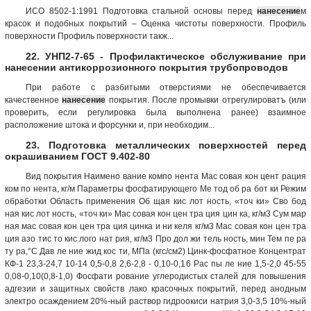
ИСО 8502-1:1991 Подготовка стальной основы перед
нанесение
м
красок и подобных покрытий – Оценка чистоты поверхности. Профиль
поверхности Профиль поверхности такж...
22. УНП2-7-65 - Профилактическое обслуживание при
нанесении антикоррозионного покрытия трубопроводов
При работе с разбитыми отверстиями не обеспечивается
качественное
нанесение
покрытия. После промывки отрегулироватъ (или
проверить, если регулировка была выполнена ранее) взаимное
расположение штока и форсунки и, при необходим...
23. Подготовка металлических поверхностей перед
окрашиванием ГОСТ 9.402-80
Вид покрытия Наимено вание компо нента Мас совая кон цент рация
ком по нента, кг/м Параметры фосфатирующего Ме тод об ра бот ки Режим
обработки Область применения Об щая кис лот ность, «точ ки» Сво бод
ная кис лот ность, «точ ки» Мас совая кон цен тра ция цин ка, кг/м3 Сум мар
ная мас совая кон цен тра ция цинка и ни келя кг/м3 Мас совая кон цен тра
ция азо тис то кис лого нат рия, кг/м3 Про дол жи тель ность, мин Тем пе ра
ту ра,°С Дав ле ние жид кос ти, МПа (кгс/см2) Цинк-фосфатное Концентрат
КФ-1 23,3-24,7 10-14 0,5-0,8 2,6-2,8 - 0,10-0,16 Рас пы ле ние 1,5-2,0 45-55
0,08-0,10(0,8-1,0) Фосфати рование углеродистых сталей для повышения
адгезии и защитных свойств лако красочных покрытий, перед анодным
электро осаждением 20%-ный раствор гидроокиси натрия 3,0-3,5 10%-ный