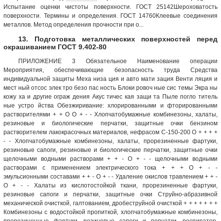
Испытание оценки чистоты поверхности. ГОСТ 25142Шероховатость
поверхности. Термины и определения. ГОСТ 14760Клеевые соединения
металлов. Метод определения прочности при о...
13. Подготовка металлических поверхностей перед
окрашиванием ГОСТ 9.402-80
ПРИЛОЖЕНИЕ 3 Обязательное Наименование операции
Мероприятия, обеспечивающие безопасность труда Средства
индивидуальной защиты Меха низа ция и авто мати зация Венти ляция и
мест ный отсос элек тро безо пас ность Блоки ровоч ные сис темы Экра ны
кожу ха и другие ограж дения Акус тичес кая защи та Пыле погло титель
ные устро йства Обезжиривание: хлорированными и фторированными
растворителями + + О О + - - Хлопчатобумажные комбинезоны, халаты,
резиновые и биологические перчатки, защитные очки бензином
растворителем лакокрасочных материалов, нефрасом С-150-200 О + + + +
- - Хлопчатобумажные комбинезоны, халаты, прорезиненные фартуки,
резиновые сапоги, резиновые и биологические перчатки, защитные очки
щелочными водными растворами + + - О + - - щелочными водными
растворами с применением электрического тока + + + О + - -
эмульсионными составами + + - О + - - Удаление окислов травлением + + -
О + - - Халаты из кислотостойкой ткани, прорезиненные фартуки,
резиновые сапоги и перчатки, защитные очки Струйно-абразивной
механической очисткой, галтованием, дробеструйной очисткой + + + + + + +
Комбинезоны с водостойкой пропиткой, хлопчатобумажные комбинезоны,
прорезиненные фартуки, резиновые сапоги и перчатки, респиратор,