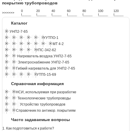
покрытию трубопроводов
0
20
40
60
80
100
120
>>>>>>
!
.
.
.
.
.
.
.
.
.
.
.
.
.
.
.
.
.
.
.
!
.
.
.
.
.
.
.
.
.
.
.
.
.
.
.
.
.
.
.
!
.
.
.
.
.
.
.
.
.
.
.
.
.
.
.
.
.
.
.
!
.
.
.
.
.
.
.
.
.
.
.
.
.
.
.
.
.
.
.
!
.
.
.
.
.
.
.
.
.
.
.
.
.
.
.
.
.
.
.
!
.
.
.
.
.
.
.
.
.
.
.
.
.
.
.
.
.
.
.
!
.
.
.
.
.
.
.
.
.
.
.
.
.
.
.
.
.
.
.
Каталог
УНП2-7-65
УУТПО-1
МТ 4-2
УПС-342-62
Нагреватель воздуха УНП2-7-65
Электроснабжение УНП2-7-65
Гибкий нагреватель для УНП2-7-65
УТП5-15-69
Справочная информация
НСИ, используемая при разработке
Технологические трубопроводы
Устройство трубопроводов
Справочник по антикор. покрытиям
Часто задаваемые вопросы
1. Как подготовиться к работе?