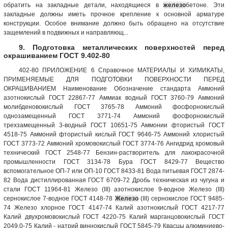
обратить на закладные детали, находящиеся в
железо
бетоне. Эти
закладные должны иметь прочное крепление к основной арматуре
конструкции. Особое внимание должно быть обращено на отсутствие
защемлений в подвижных и направляющ...
9. Подготовка металлических поверхностей перед
окрашиванием ГОСТ 9.402-80
402-80 ПРИЛОЖЕНИЕ 6 Справочное МАТЕРИАЛЫ И ХИМИКАТЫ,
ПРИМЕНЯЕМЫЕ ДЛЯ ПОДГОТОВКИ ПОВЕРХНОСТИ ПЕРЕД
ОКРАШИВАНИЕМ Наименование Обозначение стандарта Аммоний
азотнокислый ГОСТ 22867-77 Аммиак водный ГОСТ 3760-79 Аммоний
молибденовокислый ГОСТ 3765-78 Аммоний фосфорнокислый
однозамещенный ГОСТ 3771-74 Аммоний фосфорнокислый
трехзамещенный 3-водный ГОСТ 10651-75 Аммонии фтористый ГОСТ
4518-75 Аммоний фтористый кислый ГОСТ 9646-75 Аммоний хлористый
ГОСТ 3773-72 Аммоний хромовокислый ГОСТ 3774-76 Ангидрид хромовый
технический ГОСТ 2548-77 Бензин-растворитель для лакокрасочной
промышленности ГОСТ 3134-78 Бура ГОСТ 8429-77 Вещество
вспомогательное ОП-7 или ОП-10 ГОСТ 8433-81 Вода питьевая ГОСТ 2874-
82 Вода дистиллированная ГОСТ 6709-72 Дробь техническая из чугуна и
стали ГОСТ 11964-81 Железо (III) азотнокислое 9-водное Железо (III)
сернокислое 7-водное ГОСТ 4148-78
Железо
(III) сернокислое ГОСТ 9485-
74 Железо хлорное ГОСТ 4147-74 Калий азотнокислый ГОСТ 4217-77
Калий двухромовокислый ГОСТ 4220-75 Калий марганцовокислый ГОСТ
2049.0-75 Калий - натрий виннокислый ГОСТ 5845-79 Квасцы алюминиево-