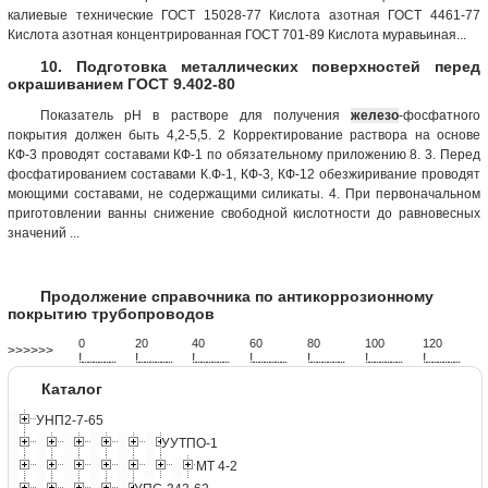
калиевые технические ГОСТ 15028-77 Кислота азотная ГОСТ 4461-77
Кислота азотная концентрированная ГОСТ 701-89 Кислота муравьиная...
10. Подготовка металлических поверхностей перед
окрашиванием ГОСТ 9.402-80
Показатель рН в растворе для получения
железо
-фосфатного
покрытия должен быть 4,2-5,5. 2 Корректирование раствора на основе
КФ-3 проводят составами КФ-1 по обязательному приложению 8. 3. Перед
фосфатированием составами К.Ф-1, КФ-3, КФ-12 обезжиривание проводят
моющими составами, не содержащими силикаты. 4. При первоначальном
приготовлении ванны снижение свободной кислотности до равновесных
значений ...
Продолжение справочника по антикоррозионному
покрытию трубопроводов
0
20
40
60
80
100
120
>>>>>>
!
.
.
.
.
.
.
.
.
.
.
.
.
.
.
.
.
.
.
.
!
.
.
.
.
.
.
.
.
.
.
.
.
.
.
.
.
.
.
.
!
.
.
.
.
.
.
.
.
.
.
.
.
.
.
.
.
.
.
.
!
.
.
.
.
.
.
.
.
.
.
.
.
.
.
.
.
.
.
.
!
.
.
.
.
.
.
.
.
.
.
.
.
.
.
.
.
.
.
.
!
.
.
.
.
.
.
.
.
.
.
.
.
.
.
.
.
.
.
.
!
.
.
.
.
.
.
.
.
.
.
.
.
.
.
.
.
.
.
.
Каталог
УНП2-7-65
УУТПО-1
МТ 4-2