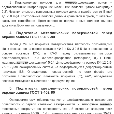
1 Индикаторные полоски для
железо
содержащих ионов –
подготовленные импрегнирующие маленькие полоски бумаги бипиридил
2,2’. Чувствительность контрольных полосок должна колебаться от 5 mg/l
до 250 mg/l. Контрольные полоски должны храниться в сухом, тщательно
закрытом контейнере. Промышленные индикаторные полоски широко
доступны. Если они используются,...
4. Подготовка металлических поверхностей перед
окрашиванием ГОСТ 9.402-80
Таблица 24 Тип покрытия Поверхностная плотность покрытия,г/м2
Цинк-фосфатное на основе составов КФ-1 и КФ-3 2,5-5 Цинк-фосфатное на
основе составов КФ-1 и КФ-3 перед окрашиванием методом
электроосаждения 1,5-3 Железо-фосфатное (аморфное) 0,2-1 Цинк-
марганец-
железо
-фосфатное* 5-14 Цинк-фосфатное на основе КФ-12 1,5-
2,5 * - Для лакокрасочных систем, не подвергающихся деформационным
нагрузкам 5.8. Определение поверхностной плотности фосфатного
покрытия Поверхностную плотность покрытия (m), г/м2, определяют
весовым методом и вычисляют по формуле где m1 -...
5. Подготовка металлических поверхностей перед
окрашиванием ГОСТ 9.402-80
Одновременному обезжириванию и фосфатированию подвергают
поверхности с первой степенью зажиренности. 9. Аморфные
железо
-
фосфатные покрытия на поверхности со 2-й степенью зажиренности
наносят по схемам 36-39; с 1-й степенью зажиренности - по схемам 25-27,