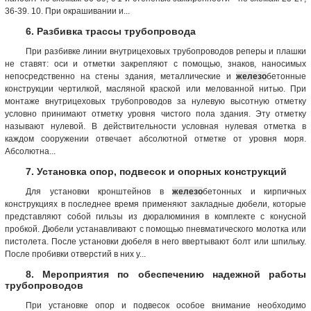
36-39. 10. При окрашивании и...
6. Разбивка трассы трубопровода
При разбивке линии внутрицеховых трубопроводов реперы и плашки
не ставят: оси и отметки закрепляют с помощью, знаков, наносимых
непосредственно на стены здания, металлические и
железо
бетонные
конструкции чертилкой, масляной краской или мелованной нитью. При
монтаже внутрицеховых трубопроводов за нулевую высотную отметку
условно принимают отметку уровня чистого пола здания. Эту отметку
называют нулевой. В действительности условная нулевая отметка в
каждом сооружении отвечает абсолютной отметке от уровня моря.
Абсолютна...
7. Установка опор, подвесок и опорных конструкций
Для установки кронштейнов в
железо
бетонных и кирпичных
конструкциях в последнее время применяют закладные дюбели, которые
представляют собой гильзы из дюралюминия в комплекте с конусной
пробкой. Дюбели устанавливают с помощью пневматического молотка или
пистолета. После установки дюбеля в него ввертывают болт или шпильку.
После пробивки отверстий в них у...
8. Мероприятия по обеспечению надежной работы
трубопроводов
При установке опор и подвесок особое внимание необходимо