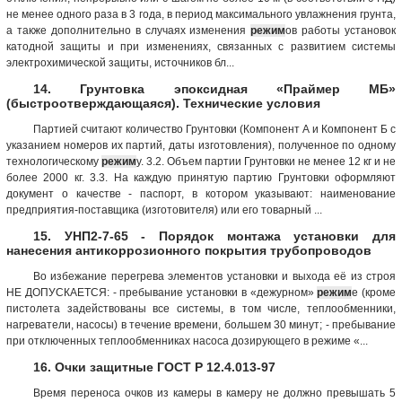
не менее одного раза в 3 года, в период максимального увлажнения грунта,
а также дополнительно в случаях изменения
режим
ов работы установок
катодной защиты и при изменениях, связанных с развитием системы
электрохимической защиты, источников бл...
14. Грунтовка эпоксидная «Праймер МБ»
(быстроотверждающаяся). Технические условия
Партией считают количество Грунтовки (Компонент А и Компонент Б с
указанием номеров их партий, даты изготовления), полученное по одному
технологическому
режим
у. 3.2. Объем партии Грунтовки не менее 12 кг и не
более 2000 кг. 3.3. На каждую принятую партию Грунтовки оформляют
документ о качестве - паспорт, в котором указывают: наименование
предприятия-поставщика (изготовителя) или его товарный ...
15. УНП2-7-65 - Порядок монтажа установки для
нанесения антикоррозионного покрытия трубопроводов
Во избежание перегрева элементов установки и выхода её из строя
НЕ ДОПУСКАЕТСЯ: - пребывание установки в «дежурном»
режим
е (кроме
пистолета задействованы все системы, в том числе, теплообменники,
нагреватели, насосы) в течение времени, большем 30 минут; - пребывание
при отключенных теплообменниках насоса дозирующего в режиме «...
16. Очки защитные ГОСТ Р 12.4.013-97
Время переноса очков из камеры в камеру не должно превышать 5