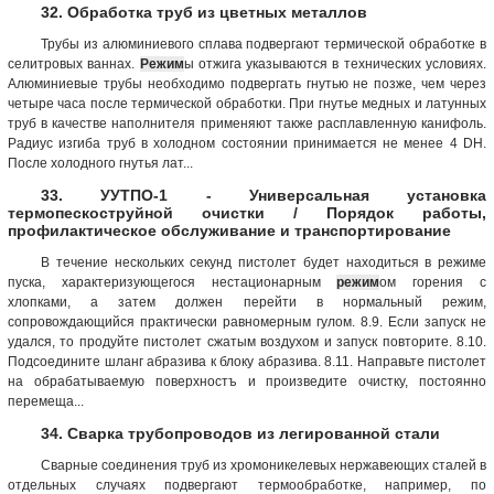
32. Обработка труб из цветных металлов
Трубы из алюминиевого сплава подвергают термической обработке в
селитровых ваннах.
Режим
ы отжига указываются в технических условиях.
Алюминиевые трубы необходимо подвергать гнутью не позже, чем через
четыре часа после термической обработки. При гнутье медных и латунных
труб в качестве наполнителя применяют также расплавленную канифоль.
Радиус изгиба труб в холодном состоянии принимается не менее 4 DН.
После холодного гнутья лат...
33. УУТПО-1 - Универсальная установка
термопескоструйной очистки / Порядок работы,
профилактическое обслуживание и транспортирование
В течение нескольких секунд пистолет будет находиться в режиме
пуска, характеризующегося нестационарным
режим
ом горения с
хлопками, а затем должен перейти в нормальный режим,
сопровождающийся практически равномерным гулом. 8.9. Если запуск не
удался, то продуйте пистолет сжатым воздухом и запуск повторите. 8.10.
Подсоедините шланг абразива к блоку абразива. 8.11. Направьте пистолет
на обрабатываемую поверхностъ и произведите очистку, постоянно
перемеща...
34. Сварка трубопроводов из легированной стали
Сварные соединения труб из хромоникелевых нержавеющих сталей в
отдельных случаях подвергают термообработке, например, по