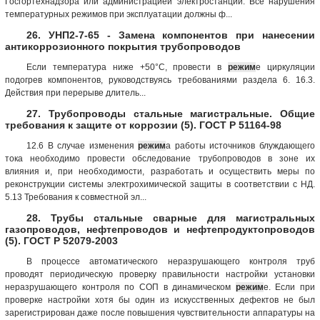
Госгортехнадзора или администрацией электростанции. Все нарушения
температурных режимов при эксплуатации должны ф...
26. УНП2-7-65 - Замена компонентов при нанесении
антикоррозионного покрытия трубопроводов
Если температура ниже +50°С, провести в
режим
е циркуляции
подогрев компонентов, руководствуясь требованиями раздела 6. 16.3.
Действия при перерыве длитель...
27. Трубопроводы стальные магистральные. Общие
требования к защите от коррозии (5). ГОСТ Р 51164-98
12.6 В случае изменения
режим
а работы источников блуждающего
тока необходимо провести обследование трубопроводов в зоне их
влияния и, при необходимости, разработать и осуществить меры по
реконструкции системы электрохимической защиты в соответствии с НД.
5.13 Требования к совместной эл...
28. Трубы стальные сварные для магистральных
газопроводов, нефтепроводов и нефтепродуктопроводов
(5). ГОСТ Р 52079-2003
В процессе автоматического неразрушающего контроля труб
проводят периодическую проверку правильности настройки установки
неразрушающего контроля по СОП в динамическом
режим
е. Если при
проверке настройки хотя бы один из искусственных дефектов не был
зарегистрирован даже после повышения чувствительности аппаратуры на