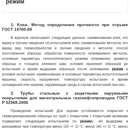
режим
1. Клеи. Метод определения прочности при отрыве
ГОСТ 14760-69
В журнале записывают следующие данные: наименование клея, его
марку и прочие сведения об испытуемом клее; наименование металла, его
марку, вид термообработки и прочие сведения о металле; способ
изготовления образца: обработка поверхности склеиваемого металла,
основные параметры технологического режима склеивания; диаметр
образца и толщину клеевого шва; условия хранения образцов до
испытания и время выдержки образцов после склеивания;
режим
и
условия испытания: наименование и основные параметры испытательной
машины, скорость нагружения, температуру испытания и время
охлаждения или нагрева, окружающую среду в случае испытаний при низ...
2. Трубы стальные с защитными наружными
покрытиями для магистральных газонефтепроводов ГОСТ
Р 52568-2006
Проведение испытаний Для оценки устойчивости покрытия к
термоциклированию образцы из труб с покрытием с открытыми кромками
подвергают следующим испытаниям по
режим
у: -8ч выдержки в
криокамере при температуре минус (20 +/- 2) °C, минус (40 +/- 2) °C, минус