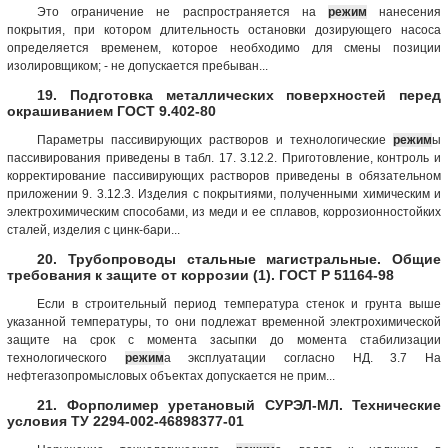
Это ограничение не распространяется на
режим
нанесения
покрытия, при котором длительность остановки дозирующего насоса
определяется временем, которое необходимо для смены позиции
изолировщиком; - не допускается пребыван...
19. Подготовка металлических поверхностей перед
окрашиванием ГОСТ 9.402-80
Параметры пассивирующих растворов и технологические
режим
ы
пассивирования приведены в табл. 17. 3.12.2. Приготовление, контроль и
корректирование пассивирующих растворов приведены в обязательном
приложении 9. 3.12.3. Изделия с покрытиями, полученными химическим и
электрохимическим способами, из меди и ее сплавов, коррозионностойких
сталей, изделия с цинк-бари...
20. Трубопроводы стальные магистральные. Общие
требования к защите от коррозии (1). ГОСТ Р 51164-98
Если в строительный период температура стенок и грунта выше
указанной температуры, то они подлежат временной электрохимической
защите на срок с момента засыпки до момента стабилизации
технологического
режим
а эксплуатации согласно НД. 3.7 На
нефтегазопромысловых объектах допускается не прим...
21. Форполимер уретановый СУРЭЛ-МЛ. Технические
условия ТУ 2294-002-46898377-01