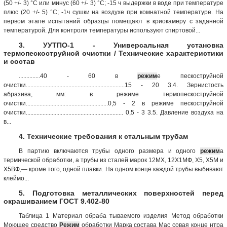
(50 +/- 3) °C или минус (60 +/- 3) °C; -15 ч выдержки в воде при температуре
плюс (20 +/- 5) °C; -1ч сушки на воздухе при комнатной температуре. На
первом этапе испытаний образцы помещают в криокамеру с заданной
температурой. Для контроля температуры используют спиртовой...
3. УУТПО-1 - Универсальная установка
термопескоструйной очистки / Технические характеристики
и состав
..............40 - 60 в
режим
е пескоструйной
очистки.................................................................15 - 20 3.4. Зернистость
абразива, мм: в режиме термопескоструйной
очистки......................................................0,5 - 2 в режиме пескоструйной
очистки................................................................ 0,5 - 3 3.5. Давление воздуха на
в...
4. Технические требования к стальным трубам
В партию включаются трубы одного размера и одного
режим
а
термической обработки, а трубы из сталей марок 12МХ, 12Х1МФ, Х5, Х5М и
Х5ВФ,— кроме того, одной плавки. На одном конце каждой трубы выбивают
клеймо...
5. Подготовка металлических поверхностей перед
окрашиванием ГОСТ 9.402-80
Таблица 1 Материал обраба тываемого изделия Метод обработки
Моющее средство
Режим
обработки Марка состава Мас совая конце нтра