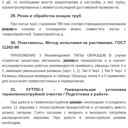
3 дБ, то необходимо внести корректировку в настройку, а все трубы,
проконтролированные с момента последней достоверной проверки на...
29. Резка и обработка концов труб
При гнутье труб с нагревом ТВЧ при соответствующем регулировании
режим
ов нагрева и охлаждения можно совместить гнутье с
термообработкой. Термообработка д...
30. Пластмассы. Метод испытания на растяжение. ГОСТ
11262-80
ПРИЛОЖЕНИЕ 3 Рекомендуемое ТИПЫ ОБРАЗЦОВ В случае
отработки рецептуры материала,
режим
ов переработки и в научно-
исследовательских работах рекомендуется применять образцы типов 4 и
5, имеющие уменьшенные размеры (черт. 1, 2). Тип 4 Черт. 1 Тип 5 Черт. 2
Размеры образцов приведены в таблице. Образцы типов 4 и 5 применяют
для испытания термопластичных и термореактив...
31. УУТПО-1 - Универсальная установка
термопескоструйной очистки / Подготовка к работе
При работе в термопескоструйном
режим
е необходимо отсоединить
шланг 12 абразива с пескоструйным брандспойтом и установить вместо
шланга заглушку. Снять заглушки с входного и выходного патрубков
распределителя абразива. При работе в пескоструйном режиме
необходим...