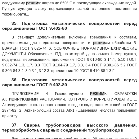
следующему
режим
у: нагрев до 850° С и последующее охлаждение водой.
Ручную дуговую сварку нержавеющих сталей выполняют постоянным
током обратн...
35. Подготовка металлических поверхностей перед
окрашиванием ГОСТ 9.402-80
В стандарт дополнительно включены требования к составам,
применяемым для подготовки поверхности, и
режим
ам обработки 5.
ВЗАМЕН ГОСТ 9.025-74 6. ССЫЛОЧНЫЕ НОРМАТИВНО-ТЕХНИЧЕСКИЕ
ДОКУМЕНТЫ Обозначение НТД, на который дана ссылка Номер пункта,
подпункта, перечисления, приложения ГОСТ 9.010-80 3.14.4, 5.10 ГОСТ
9.032-74 1.3, 1.7, 3.3 ГОСТ 9.104-79 1.7, 3.3, 3.4 ГОСТ 9.301-86 5.2 ГОСТ
9.305-84 3.4, 3.9.3.1, 3.12.3, приложение 10 ГОСТ 9.410-88 1.3 Г...
36. Подготовка металлических поверхностей перед
окрашиванием ГОСТ 9.402-80
ПРИЛОЖЕНИЕ 4 Рекомендуемое
РЕЖИМ
Ы ОБРАБОТКИ
АКТИВИРУЮЩИМИ РАСТВОРАМИ, КОНТРОЛЬ И КОРРЕКТИРОВАНИЕ 1.
Активирующие составы растворяют в воде с содержанием солей по ГОСТ
2874-82. 2. Активирующий состав АК-1 (щавелевая кислота) применяют
при отсу...
37. Сварка трубопроводов высокого давления,
термообработка сварных соединений трубопроводов
Для стыков толстостенных труб из стали 20 вполне достаточной