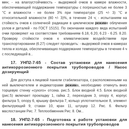
мин; - на влагоустойчивость - выдержкой очков в камере влажности,
обеспечивающей поддержание температуры с погрешностью не более 3
°С и влажности - не более 3% при температуре (25 +/- 3) °С и
относительной влажности (80 +/- 3)%, в течение 24 ч; - испытаниям на
стойкость очков к солнечной радиации в циклическом
режим
е облучения
узлов и деталей - по ГОСТ 15151. По окончании каждого вида испытаний
очки проверяют на соответствие требованиям 6.18, 6.20, 6.23 - 6.25. 8.20.
Проверку стойкости очков к климатическим воздействиям при
транспортировании (6.27) следует проводить: - выдержкой очков в камерах
тепла и холода, обеспечивающих поддержание температуры в течение 4 ч
с последующей в...
17. УНП2-7-65 - Состав установки для нанесения
антикоррозионного покрытия трубопроводов / Насос
дозирующий
Для доступа к лицевой панели стабилизатора, с расположенными на
ней выключателем и индикаторами
режим
а, необходимо откинуть вниз
торцевую стенку «сухого» отсека. рис.5. Блок входной 4.5. Блок входной
(рис.5) включает прокладку 1, гайка 2, переходник 3, опору 4, корпус
фильтра 5, опору 6, крышку фильтра 7, кольцо уплотнительное 8, элемент
фильтрующий 9, стакан 10, кран 11, штуцер 12. Рис. 6. Фильтр
маслостанции Рис. 7. Теплообменник Рис. 8. Ом...
18. УНП2-7-65 - Подготовка к работе установки для
нанесения антикоррозионного покрытия трубопроводов