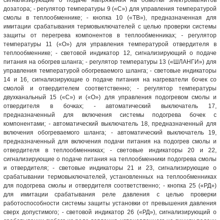
дозатора; - регулятор температуры 9 («С») для управления температурой
смолы в теплообменнике; - кнопка 10 («ТВ»), предназначенная для
имитации срабатывания термовыключателей с целью проверки системы
защиты от перегрева компонентов в теплообменниках; - регулятор
температуры 11 («О») для управления температурой отвердителя в
теплообменнике; - световой индикатор 12, сигнализирующий о подаче
питания на обогрев шланга; - регулятор температуры 13 («ШЛАНГИ») для
управления температурой обогреваемого шланга; - световые индикаторы
14 и 16, сигнализирующие о подаче питания на нагреватели бочек со
смолой и отвердителем соответственно; - регулятор температуры
двухканальный 15 («С») и («О») для управления подогревом смолы и
отвердителя в бочках; - автоматический выключатель 17,
предназначенный для включения системы подогрева бочек с
компонентами; - автоматический выключатель 18, предназначенный для
включения обогреваемого шланга; - автоматический выключатель 19,
предназначенный для включения подачи питания на подогрев смолы и
отвердителя в теплообменниках; - световые индикаторы 20 и 22,
сигнализирующие о подаче питания на теплообменники подогрева смолы
и отвердителя; - световые индикаторы 21 и 23, сигнализирующие о
срабатывании термовыключателей, установленных на теплообменниках
для подогрева смолы и отвердителя соответственно; - кнопка 25 («РД»)
для имитации срабатывания реле давления с целью проверки
работоспособности системы защиты установки от превышения давления
сверх допустимого; - световой индикатор 26 («РД»), сигнализирующий о