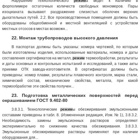
Нарушение технологического
режим
а ведет к наличию в
форполимере остаточных количеств свободных мономеров. Пары
изоцианата вызывают раздражение слизистых оболочек верхних
дыхательных путей. 2.2. Все производственные помещения должны быть
оборудованы общеобменной и местной вентиляцией с устройством
местных отсосов в местах возможн...
22. Монтаж трубопроводов высокого давления
В паспортах должны быть указаны: номера чертежей, по которым
были изготовлены изделия, использованные материалы, номера и даты
составления сертификатов на металл,
режим
термообработки, результаты
и даты основных и контрольных испытаний и исследований, а также акты
приемки ОТК завода-изготовителя. В сертификатах должны быть
приведены: номер плавки, результаты плавочного контроля, марка стали,
химический состав, механические свойства, металла, при какой
термообработке эти свойства получен...
23. Подготовка металлических поверхностей перед
окрашиванием ГОСТ 9.402-80
3.8.3.1. Технологические
режим
ы обезжиривания эмульсионными
составами приведены в табл. 8. (Измененная редакция, Изм. № 1), 3.8.3.2.
Необходимость замены эмульсионных растворов определяют
экспериментально по снижению качества обезжиривания. 3.8.3.3.
Эмульсионные обезжиривающие растворы применяют при наличии
оборудования для...