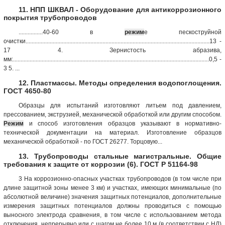
11. НПП ШКВАЛ - Оборудование для антикоррозионного
покрытия трубопроводов
................40-60 в
режим
е пескоструйной
очистки..........................................................................................................................13 -
17 4. Зернистость абразива,
мм:..................................................................................................................................0,5 -
3 5. ...
12. Пластмассы. Методы определения водопоглощения.
ГОСТ 4650-80
Образцы для испытаний изготовляют литьем под давлением,
прессованием, экструзией, механической обработкой или другим способом.
Режим
и способ изготовления образцов указывают в нормативно-
технической документации на материал. Изготовление образцов
механической обработкой - по ГОСТ 26277. Торцовую...
13. Трубопроводы стальные магистральные. Общие
требования к защите от коррозии (6). ГОСТ Р 51164-98
3 На коррозионно-опасных участках трубопроводов (в том числе при
длине защитной зоны менее 3 км) и участках, имеющих минимальные (по
абсолютной величине) значения защитных потенциалов, дополнительные
измерения защитных потенциалов должны проводиться с помощью
выносного электрода сравнения, в том числе с использованием метода
отключения, непрерывно или с шагом не более 10 м (в соответствии с НД)