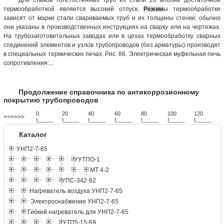
термообработкой является высокий отпуск.
Режим
ы термообработки
зависят от марки стали свариваемых труб и их толщины стенки; обычно
они указаны в производственных инструкциях на сварку или на чертежах.
На трубозаготовительных заводах или в цехах термообработку сварных
соединений элементов и узлов трубопроводов (без арматуры) производят
в специальных термических печах. Рис. 86. Электрическая муфельная печь
сопротивления:...
Продолжение справочника по антикоррозионному
покрытию трубопроводов
0
20
40
60
80
100
120
>>>>>>
!
.
.
.
.
.
.
.
.
.
.
.
.
.
.
.
.
.
.
.
!
.
.
.
.
.
.
.
.
.
.
.
.
.
.
.
.
.
.
.
!
.
.
.
.
.
.
.
.
.
.
.
.
.
.
.
.
.
.
.
!
.
.
.
.
.
.
.
.
.
.
.
.
.
.
.
.
.
.
.
!
.
.
.
.
.
.
.
.
.
.
.
.
.
.
.
.
.
.
.
!
.
.
.
.
.
.
.
.
.
.
.
.
.
.
.
.
.
.
.
!
.
.
.
.
.
.
.
.
.
.
.
.
.
.
.
.
.
.
.
Каталог
УНП2-7-65
УУТПО-1
МТ 4-2
УПС-342-62
Нагреватель воздуха УНП2-7-65
Электроснабжение УНП2-7-65
Гибкий нагреватель для УНП2-7-65
УТП5-15-69