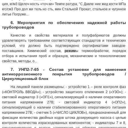
ция, кг/м3 Щелоч ность «точ ки» Темпе ратура, °С Давле ние жид кости МПа
кгс/см3 Про дол жи тель но сть, мин Стальной Прокат, стальное и чугунное
литье Погруже...
6. Мероприятия по обеспечению надежной работы
трубопроводов
Качество и свойства материалов и полуфабрикатов должны
удовлетворять требованиям соответствующих стандартов и технических
условий, что должно быть подтверждено сертификатами заводов-
поставщиков. Химический состав,
режим
ы термообработки, порядок
отбора и испытания проб и образцов, механические и технологические
свойства, методы, о...
7. УНП2-7-65 - Состав установки для нанесения
антикоррозионного покрытия трубопроводов /
Циркуляционный блок
На лицевой панели размещены: - устройство 1 – реле контроля фаз
(«КОНТРОЛЬ ВВОДА»); - устройство защитного отключения 2 («УЗО»); -
световой индикатор 3 («ОП1»), сигнализирующий о наличии оперативного
питания напряжением 27В; - световой индикатор 4 («ОП2»),
сигнализирующий о наличии стабилизированного оперативного питания
напряжением 27В; - счетчик 5 («ЧИСЛО ЦИКЛОВ»), предназначенный для
фиксации количества двойных ходов штока дозирующего насоса с целью
контроля количества израсходованных компонентов; - индикаторы 7 и 8,
сигнализирующие о подаче напряжения на обмотки электромагнитов