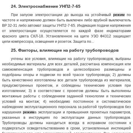
24. Электроснабжение УНП2-7-65
При запуске электростанции до выхода на устойчивый
режим
по
частоте и напряжению должен быть выключен либо врубной выключатель
ВР 32-31 либо автомат защиты УНП2-7-65. Индикация подачи напряжения
от электростанции осуществляется по каждой фазе индикаторами
красного цвета СКЛ-18. Установленное на щите УЗО Ф4312 защищает
цепи компрессора, освещения и розеток. Защита по...
25. Факторы, влияющие на работу трубопроводов
учтены все условия, влияющие на работу трубопроводов, выбраны
необходимые материалы для всех деталей, рассчитана компенсация или
самокомпенсация трубопроводов и целесообразно размещены и
подобраны опоры и подвески по всей трассе трубопровода; 2) должны
быть качественно изготовлены все детали трубопровода из материалов,
предусмотренных проектом, и соблюдены технические условия при
изготовлении; 3) в соответствии с проектом должны быть выполнены
монтажные работы с соблюдением заданной технологии и технических
условий на монтаж; 4) необходимо постоянное и систематическое
наблюдение эксплуатационного персонала за работой трубопроводов без
нарушения
режим
а эксплуатации и превышения проектных параметров,
указанных в инструкциях по эксплуатации данных трубопроводов.
Трубопроводы должны находиться всегда в исправном состоянии к
подвергаться освидетельствованию в сроки, установленные инспекцией