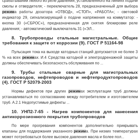
срабатывании любого из реле давления, установленного на линиях подачи
смолы и отвердителя; - переключатель 28, предназначенный для выбора
режим
а работы дозатора «ОТВОД», «СТОП», «РАБОТА»; - световой
индикатор 29, сигнализирующий о подаче напряжения на коммутатор: -
кнопка 30 («СБРОС»), предназначенная для снятия блокировки реле
давления; - автоматический выключатель 31 («ЭЛ...
8. Трубопроводы стальные магистральные. Общие
требования к защите от коррозии (9). ГОСТ Р 51164-98
Пульсация тока на выходе катодных станций допускается не более 3
% на всех
режим
ах. И.4 Средства катодной и электродренажной защиты
должны обеспечивать безопасность обслуживания по ...
9. Трубы стальные сварные для магистральных
газопроводов, нефтепроводов и нефтепродуктопроводов
(4). ГОСТ Р 52079-2003
Нормы дефектов при других
режим
ах эксплуатации труб должны
устанавливаться по согласованию между потребителем и изготовителем
труб. А.2.1 Недопустимые дефекты ...
10. УНП2-7-65 - Нагрев компонентов для нанесения
антикоррозионного покрытия трубопроводов
По мере прогревания компонентов дополнительно прикрывать
клапаны для поддержания указанного
режим
а. При низких температурах
может потребоваться более высокое давления масла и более пол...