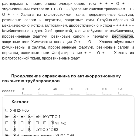
растворами с применением электрического тока + + + О + - -
эмульсионными составами + + - О + - - Удаление окислов травлением + + -
О + - - Халаты из кислотостойкой ткани, прорезиненные фартуки,
резиновые сапоги и перчатки, защитные очки Струйно-абразивной
механической очисткой, галтованием, дробеструйной очисткой + + + + + + +
Комбинезоны с водостойкой пропиткой, хлопчатобумажные комбинезоны,
прорезиненные фартуки, резиновые сапоги и перчатки,
респиратор
,
защитные очки Химическая активация О + - - О - - Хлопчатобумажные
комбинезоны и халаты, прорезиненные фартуки, резиновые сапоги и
перчатки, защитные очки Фосфатирование + + - О + - - Халаты из
кислотостойкой ткани, прорезиненные фарт...
Продолжение справочника по антикоррозионному
покрытию трубопроводов
0
20
40
60
80
100
120
>>>>>>
!
.
.
.
.
.
.
.
.
.
.
.
.
.
.
.
.
.
.
.
!
.
.
.
.
.
.
.
.
.
.
.
.
.
.
.
.
.
.
.
!
.
.
.
.
.
.
.
.
.
.
.
.
.
.
.
.
.
.
.
!
.
.
.
.
.
.
.
.
.
.
.
.
.
.
.
.
.
.
.
!
.
.
.
.
.
.
.
.
.
.
.
.
.
.
.
.
.
.
.
!
.
.
.
.
.
.
.
.
.
.
.
.
.
.
.
.
.
.
.
!
.
.
.
.
.
.
.
.
.
.
.
.
.
.
.
.
.
.
.
Каталог
УНП2-7-65
УУТПО-1
МТ 4-2
УПС-342-62