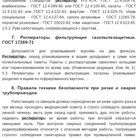
требованиям стандартов:
респиратор
РПГ-67А ГОСТ 12.4.004-74;
комбинезоны - ГОСТ 12.4.099-80 или ГОСТ 12.4.100-80; халаты - ГОСТ
12.4.131-83 или ГОСТ 12.4.132-83: фартуки - ГОСТ 12.4.029-76; обувь
специальная - ГОСТ 12.4.137-84; сапоги резиновые - ГОСТ 12265-78;
перчатки резиновые - ГОСТ 20010-93; очки защитные - ГОСТ 12.4.013-85.
2.5.2. Руки работающих, соприкасающихся с грунтовк...
7. Респираторы фильтрующие газопылезащитные.
ГОСТ 17269-71
Допускаются для упаковывания коробки на два фильтра.
Респиратор
ы перед упаковыванием в ящики укладывают в сумки или
полиэтиленовые пакеты. Пакеты с респираторами скрепляют кольцами
или термосклеиванием по всему шву. (Измененная редакция, Изм. № 1).
5.3. Репираторы и запасные фильтрующие патроны упаковывают
разделно в ящики из гофрированного картона ...
8. Правила техники безопасности при резке и сварке
трубопроводов
Работающие со свинцом должны периодически не реже одного раза в
три месяца проходить медицинский осмотр и строго соблюдать правила
личной гигиены: мыть руки перед едой, принимать душ после работы,
надевать
респиратор
ы во время работы, при которой образуется
свинцовая пыль. При контроле сварных соединений трубопроводов
радиографирование относится к опасным методам работы, требующим
строгого соблюдения санитарных правил при промышленной гамма-