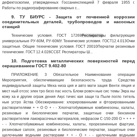
дефектоскопии, утвержденных Госсанинспекцией 7 февраля 1955 г.
Работы по радиографированию сварных с...
9. ТУ БИУРС - Защита от почвенной коррозии
соединительных деталей, трубопроводов и насосных
станций
Технические условия. ГОСТ 17269
Респиратор
ы фильтрующие
универсальные РУ-60М, РУ-60МУ. Технические условия. ГОСТ12.4.013Очки
защитные. Общие технические условия. ГОСТ 20010Перчатки резиновые
технические. ГОСТ 12.4.028ССБТ. Респираторы Ш...
10. Подготовка металлических поверхностей перед
окрашиванием ГОСТ 9.402-80
ПРИЛОЖЕНИЕ 3 Обязательное Наименование операции
Мероприятия, обеспечивающие безопасность труда Средства
индивидуальной защиты Меха низа ция и авто мати зация Венти ляция и
мест ный отсос элек тро безо пас ность Блоки ровоч ные сис темы Экра ны
кожу ха и другие ограж дения Акус тичес кая защи та Пыле погло титель
ные устро йства Обезжиривание: хлорированными и фторированными
растворителями + + О О + - - Хлопчатобумажные комбинезоны, халаты,
резиновые и биологические перчатки, защитные очки бензином
растворителем лакокрасочных материалов, нефрасом С-150-200 О + + + +
- - Хлопчатобумажные комбинезоны, халаты, прорезиненные фартуки,
резиновые сапоги, резиновые и биологические перчатки, защитные очки
щелочными водными растворами + + - О + - - щелочными водными