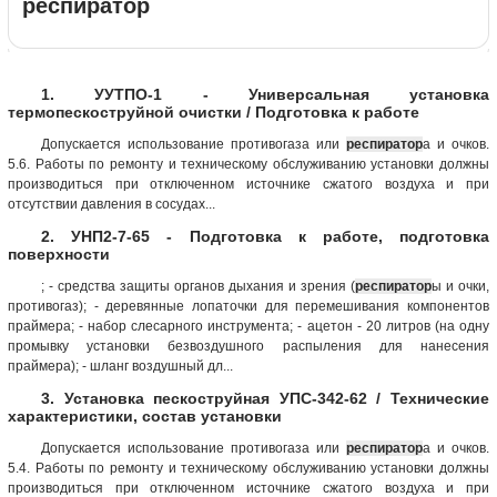
респиратор
1. УУТПО-1 - Универсальная установка
термопескоструйной очистки / Подготовка к работе
Допускается использование противогаза или
респиратор
а и очков.
5.6. Работы по ремонту и техническому обслуживанию установки должны
производиться при отключенном источнике сжатого воздуха и при
отсутствии давления в сосудах...
2. УНП2-7-65 - Подготовка к работе, подготовка
поверхности
; - средства защиты органов дыхания и зрения (
респиратор
ы и очки,
противогаз); - деревянные лопаточки для перемешивания компонентов
праймера; - набор слесарного инструмента; - ацетон - 20 литров (на одну
промывку установки безвоздушного распыления для нанесения
праймера); - шланг воздушный дл...
3. Установка пескоструйная УПС-342-62 / Технические
характеристики, состав установки
Допускается использование противогаза или
респиратор
а и очков.
5.4. Работы по ремонту и техническому обслуживанию установки должны
производиться при отключенном источнике сжатого воздуха и при