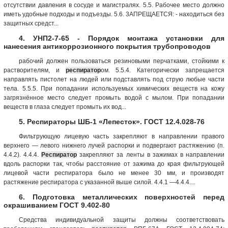
отсутствии давления в сосуде и магистралях. 5.5. Рабочее место должно
иметь удобные подходы и подъезды. 5.6. 3АПРЕЩАЕТСЯ: - находиться без
защитных средст...
4. УНП2-7-65 - Порядок монтажа установки для
нанесения антикоррозионного покрытия трубопроводов
рабочий должен пользоваться резиновыми перчатками, стойкими к
растворителям, и
респиратор
ом. 5.5.4. Категорически запрещается
направлять пистолет на людей или подставлять под струю любые части
тела. 5.5.5. При попадании используемых химических веществ на кожу
загрязнённое место следует промыть водой с мылом. При попадании
веществ в глаза следует промыть их вод...
5. Респираторы ШБ-1 «Лепесток». ГОСТ 12.4.028-76
Фильтрующую лицевую часть закрепляют в направлении правого
верхнего — левого нижнего лучей распорки и подвергают растяжению (п.
4.4.2). 4.4.4.
Респиратор
закрепляют за ленты в зажимах в направлении
вдоль распорки так, чтобы расстояние от зажима до края фильтрующей
лицевой части респиратора было не менее 30 мм, и производят
растяжение респиратора с указанной выше силой. 4.4.1 —4.4.4....
6. Подготовка металлических поверхностей перед
окрашиванием ГОСТ 9.402-80
Средства индивидуальной защиты должны соответствовать