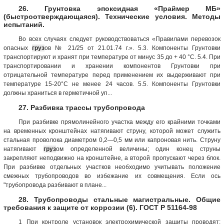
26. Грунтовка эпоксидная «Праймер МБ»
(быстроотверждающаяся). Технические условия. Методы
испытаний.
Во всех случаях следует руководствоваться «Правилами перевозок
опасных
груз
ов № 21/25 от 21.01.74 г.». 5.3. Компоненты Грунтовки
транспортируют и хранят при температуре от минус 35 до + 40 °С. 5.4. При
транспортировании и хранении компонентов Грунтовки при
отрицательной температуре перед применением их выдерживают при
температуре 15-20°С не менее 24 часов. 5.5. Компоненты Грунтовки
должны храниться в герметичной уп...
27. Разбивка трассы трубопровода
При разбивке прямолинейного участка между его крайними точками
на временных кронштейнах натягивают струну, которой может служить
стальная проволока диаметром 0,2—0,5 мм или капроновая нить. Струну
натягивают
груз
ом определенной величины; один конец струны
закрепляют неподвижно на кронштейне, а второй пропускают через блок.
При разбивке отдельных участков необходимо учитывать положение
смежных трубопроводов во избежание их совмещения. Если ось
"трубопровода разбивают в плане...
28. Трубопроводы стальные магистральные. Общие
требования к защите от коррозии (6). ГОСТ Р 51164-98
1 При контроле установок электрохимической защиты проводят: