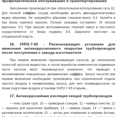
профилактическое обслуживание и транспортирование
Заполнение производится при обязательном использовании сита 10.
Для полной за
груз
ки сосуда необходимо десять двенадцатилитровых
ведер абразива. Не загружайте абразива слишком много. 8.4. Залейте в
бак блока горючего керосин. Полная заправка составляет 25 литров
керосина. 8.5. При запуске воспламенение горючей смеси в пистолете
осуществляется от блока поджига. 8.6. Закрепите пистолет на
специальной подста...
16. УНП2-7-65 - Расконсервация установки для
нанесения антикоррозионного покрытия трубопроводов
после поступления с завода-изготовителя
При первом включении перекачивающих насосов, до заполнения
полостей насосов жидкостью, и после выработки компонентов подвижные
части насосов могут перемещаться ускоренно, что приводит к
возникновению повышенных динамических на
груз
ок. Запуск насосов при
первом включении необходимо производить при ограниченной подаче
сжатого воздуха в пневмопривод насоса, для чего пневмодроссели на
блоке подготовки воздуха установки УНП2-7-65 открыва...
17. Антикоррозийная изоляция секций трубопроводов
— печь сушки труб, 10 — приводная станция, 11 —камера очистки, 12
— машина для нанесения праймера, 13 — камера сушки, 14 —^ ванна с
разливочным коллектором, 15 — котлы для плавления и нагрева битума,