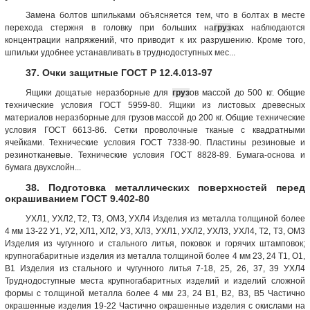
Замена болтов шпильками объясняется тем, что в болтах в месте
перехода стержня в головку при больших на
груз
ках наблюдаются
концентрации напряжений, что приводит к их разрушению. Кроме того,
шпильки удобнее устанавливать в труднодоступных мес...
37. Очки защитные ГОСТ Р 12.4.013-97
Ящики дощатые неразборные для
груз
ов массой до 500 кг. Общие
технические условия ГОСТ 5959-80. Ящики из листовых древесных
материалов неразборные для грузов массой до 200 кг. Общие технические
условия ГОСТ 6613-86. Сетки проволочные тканые с квадратными
ячейками. Технические условия ГОСТ 7338-90. Пластины резиновые и
резинотканевые. Технические условия ГОСТ 8828-89. Бумага-основа и
бумага двухслойн...
38. Подготовка металлических поверхностей перед
окрашиванием ГОСТ 9.402-80
УХЛ1, УХЛ2, Т2, Т3, ОМ3, УХЛ4 Изделия из металла толщиной более
4 мм 13-22 У1, У2, ХЛ1, ХЛ2, У3, ХЛ3, УХЛ1, УХЛ2, УХЛ3, УХЛ4, Т2, Т3, ОМ3
Изделия из чугунного и стального литья, поковок и горячих штамповок;
крупногабаритные изделия из металла толщиной более 4 мм 23, 24 Т1, О1,
В1 Изделия из стального и чугунного литья 7-18, 25, 26, 37, 39 УХЛ4
Труднодоступные места крупногабаритных изделий и изделий сложной
формы с толщиной металла более 4 мм 23, 24 B1, B2, В3, В5 Частично
окрашенные изделия 19-22 Частично окрашенные изделия с окислами на