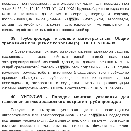
неокрашенной поверхности:- для окрашенной части - для неокрашенной
части 21-22, 14, 16, 19, 20 Т1, У1, ХЛ1, УХЛ1 Крупногабаритные изделия из
металла толщиной до 2 мм в сборе (автобусы) и изделия,
воспринимающие вибрационные на
груз
ки (мотоциклы, велосипеды,
детали автомобилей, изделия автотракторной, мотоциклетной и
велосипедной осветительной и светосигнальной ар...
39. Трубопроводы стальные магистральные. Общие
требования к защите от коррозии (5). ГОСТ Р 51164-98
5 Среднечасовой ток всех установок системы дренажной защиты,
находящихся в зоне действия одной тяговой подстанции
электрифицированной железной дороги, не должен превышать 20 %
общей среднечасовой токовой на
груз
ки этой подстанции. 5.12.6 В случае
изменения режима работы источников блуждающего тока необходимо
провести обследование трубопроводов в зоне их влияния и, при
необходимости, разработать и осуществить меры по реконструкции
системы электрохимической защиты в соответствии с НД. 5.13 Требован...
40. УНП2-7-65 - Порядок монтажа установки для
нанесения антикоррозионного покрытия трубопроводов
Погрузка и выгрузка установки должны производиться
автопогрузчиком или электропогрузчиком. Лапы по
груз
чика подводятся
под днище маслостанции. Допускается погрузку и выгрузку производить
вручную, перемещая установку по наклонным брусьям (например,
швеллерам). Угол наклона брусьев долже...