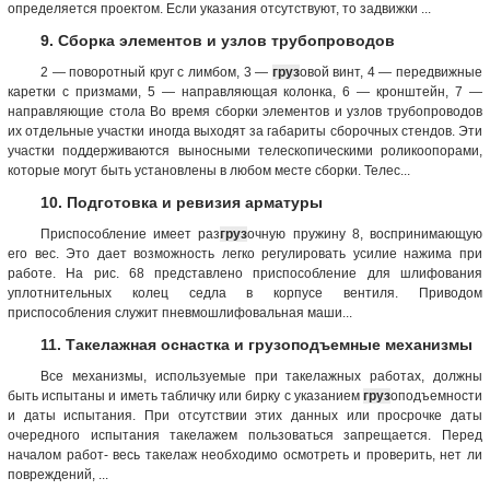
определяется проектом. Если указания отсутствуют, то задвижки ...
9. Сборка элементов и узлов трубопроводов
2 — поворотный круг с лимбом, 3 —
груз
овой винт, 4 — передвижные
каретки с призмами, 5 — направляющая колонка, 6 — кронштейн, 7 —
направляющие стола Во время сборки элементов и узлов трубопроводов
их отдельные участки иногда выходят за габариты сборочных стендов. Эти
участки поддерживаются выносными телескопическими роликоопорами,
которые могут быть установлены в любом месте сборки. Телес...
10. Подготовка и ревизия арматуры
Приспособление имеет раз
груз
очную пружину 8, воспринимающую
его вес. Это дает возможность легко регулировать усилие нажима при
работе. На рис. 68 представлено приспособление для шлифования
уплотнительных колец седла в корпусе вентиля. Приводом
приспособления служит пневмошлифовальная маши...
11. Такелажная оснастка и грузоподъемные механизмы
Все механизмы, используемые при такелажных работах, должны
быть испытаны и иметь табличку или бирку с указанием
груз
оподъемности
и даты испытания. При отсутствии этих данных или просрочке даты
очередного испытания такелажем пользоваться запрещается. Перед
началом работ- весь такелаж необходимо осмотреть и проверить, нет ли
повреждений, ...