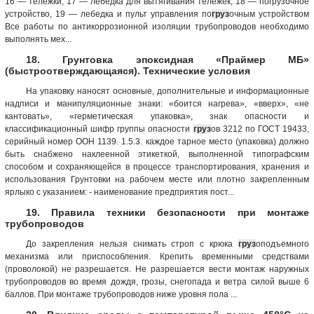
16 — тележки, 17 — лебедка для вытягивания тележек, 18 — погрузочное
устройство, 19 — лебедка и пульт управления по
груз
очным устройством
Все работы по антикоррозионной изоляции трубопроводов необходимо
выполнять мех...
18. Грунтовка эпоксидная «Праймер МБ»
(быстроотверждающаяся). Технические условия
На упаковку наносят основные, дополнительные и информационные
надписи и манипуляционные знаки: «боится нагрева», «вверх», «не
кантовать», «герметическая упаковка», знак опасности и
классификационный шифр группы опасности
груз
ов 3212 по ГОСТ 19433,
серийный номер ООН 1139. 1.5.3. каждое тарное место (упаковка) должно
быть снабжено наклеенной этикеткой, выполненной типографским
способом и сохраняющейся в процессе транспортирования, хранения и
использования Грунтовки на рабочем месте или плотно закрепленным
ярлыко с указанием: - наименование предприятия пост...
19. Правила техники безопасности при монтаже
трубопроводов
До закрепления нельзя снимать строп с крюка
груз
оподъемного
механизма или приспособления. Крепить временными средствами
(проволокой) не разрешается. Не разрешается вести монтаж наружных
трубопроводов во время дождя, грозы, снегопада и ветра силой выше 6
баллов. При монтаже трубопроводов ниже уровня пола ...