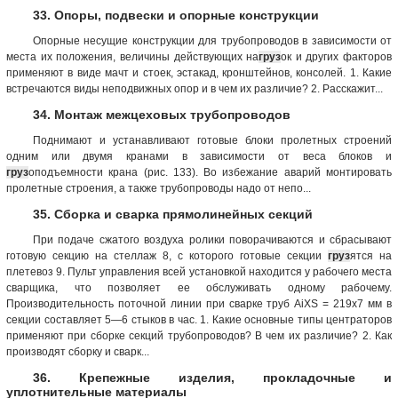
33. Опоры, подвески и опорные конструкции
Опорные несущие конструкции для трубопроводов в зависимости от
места их положения, величины действующих на
груз
ок и других факторов
применяют в виде мачт и стоек, эстакад, кронштейнов, консолей. 1. Какие
встречаются виды неподвижных опор и в чем их различие? 2. Расскажит...
34. Монтаж межцеховых трубопроводов
Поднимают и устанавливают готовые блоки пролетных строений
одним или двумя кранами в зависимости от веса блоков и
груз
оподъемности крана (рис. 133). Во избежание аварий монтировать
пролетные строения, а также трубопроводы надо от непо...
35. Сборка и сварка прямолинейных секций
При подаче сжатого воздуха ролики поворачиваются и сбрасывают
готовую секцию на стеллаж 8, с которого готовые секции
груз
ятся на
плетевоз 9. Пульт управления всей установкой находится у рабочего места
сварщика, что позволяет ее обслуживать одному рабочему.
Производительность поточной линии при сварке труб AiXS = 219x7 мм в
секции составляет 5—6 стыков в час. 1. Какие основные типы центраторов
применяют при сборке секций трубопроводов? В чем их различие? 2. Как
производят сборку и сварк...
36. Крепежные изделия, прокладочные и
уплотнительные материалы