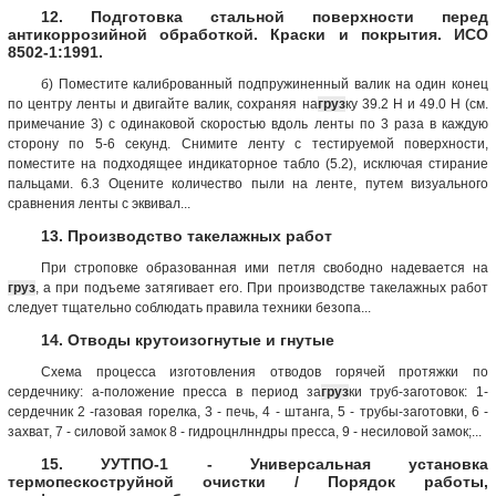
12. Подготовка стальной поверхности перед
антикоррозийной обработкой. Краски и покрытия. ИСО
8502-1:1991.
б) Поместите калиброванный подпружиненный валик на один конец
по центру ленты и двигайте валик, сохраняя на
груз
ку 39.2 Н и 49.0 Н (см.
примечание 3) с одинаковой скоростью вдоль ленты по 3 раза в каждую
сторону по 5-6 секунд. Снимите ленту с тестируемой поверхности,
поместите на подходящее индикаторное табло (5.2), исключая стирание
пальцами. 6.3 Оцените количество пыли на ленте, путем визуального
сравнения ленты с эквивал...
13. Производство такелажных работ
При строповке образованная ими петля свободно надевается на
груз
, а при подъеме затягивает его. При производстве такелажных работ
следует тщательно соблюдать правила техники безопа...
14. Отводы крутоизогнутые и гнутые
Схема процесса изготовления отводов горячей протяжки по
сердечнику: а-положение пресса в период за
груз
ки труб-заготовок: 1-
сердечник 2 -газовая горелка, 3 - печь, 4 - штанга, 5 - трубы-заготовки, 6 -
захват, 7 - силовой замок 8 - гидроцнлнндры пресса, 9 - несиловой замок;...
15. УУТПО-1 - Универсальная установка
термопескоструйной очистки / Порядок работы,