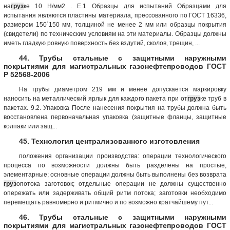
на
груз
ке 10 Н/мм2 . Е.1 Образцы для испытаний Образцами для
испытания являются пластины материала, прессованного по ГОСТ 16336,
размером 150´150 мм, толщиной не менее 2 мм или образцы покрытия
(свидетели) по техническим условиям на эти материалы. Образцы должны
иметь гладкую ровную поверхность без вздутий, сколов, трещин, ...
44. Трубы стальные с защитными наружными
покрытиями для магистральных газонефтепроводов ГОСТ
Р 52568-2006
На трубы диаметром 219 мм и менее допускается маркировку
наносить на металлический ярлык для каждого пакета при от
груз
ке труб в
пакетах. 9.2. Упаковка После нанесения покрытия на трубы должна быть
восстановлена первоначальная упаковка (защитные фланцы, защитные
колпаки или защ...
45. Технология централизованного изготовления
положения организации производства: операции технологического
процесса по возможности должны быть разделены на простые,
элементарные; основные операции должны быть выполнены без возврата
груз
опотока заготовок; отдельные операции не должны существенно
опережать или задерживать общий ритм потока; заготовки необходимо
перемещать равномерно и ритмично и по возможно кратчайшему пут...
46. Трубы стальные с защитными наружными
покрытиями для магистральных газонефтепроводов ГОСТ