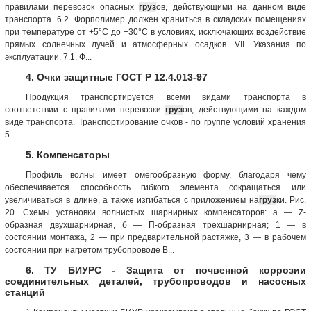
правилами перевозок опасных
груз
ов, действующими на данном виде
транспорта. 6.2. Форполимер должен храниться в складских помещениях
при температуре от +5°С до +30°С в условиях, исключающих воздействие
прямых солнечных лучей и атмосферных осадков. VII. Указания по
эксплуатации. 7.1. Ф...
4. Очки защитные ГОСТ Р 12.4.013-97
Продукция транспортируется всеми видами транспорта в
соответствии с правилами перевозки
груз
ов, действующими на каждом
виде транспорта. Транспортирование очков - по группе условий хранения
5...
5. Компенсаторы
Профиль волны имеет омегообразную форму, благодаря чему
обеспечивается способность гибкого элемента сокращаться или
увеличиваться в длине, а также изгибаться с приложением на
груз
ки. Рис.
20. Схемы установки волнистых шарнирных компенсаторов: а — Z-
образная двухшарнирная, б — П-образная трехшарнирная; 1 — в
состоянии монтажа, 2 — при предварительной растяжке, 3 — в рабочем
состоянии при нагретом трубопроводе В...
6. ТУ БИУРС - Защита от почвенной коррозии
соединительных деталей, трубопроводов и насосных
станций