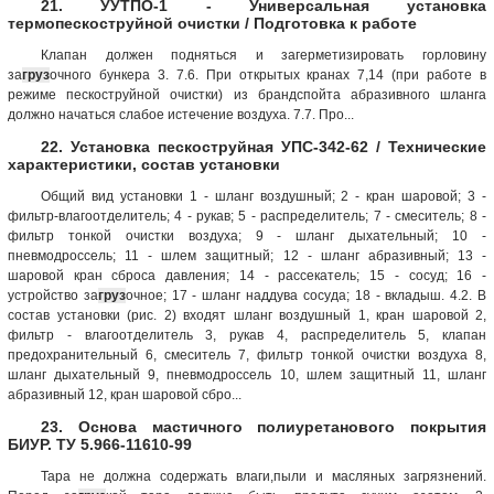
21. УУТПО-1 - Универсальная установка
термопескоструйной очистки / Подготовка к работе
Клапан должен подняться и загерметизировать горловину
за
груз
очного бункера 3. 7.6. При открытых кранах 7,14 (при работе в
режиме пескоструйной очистки) из брандспойта абразивного шланга
должно начаться слабое истечение воздуха. 7.7. Про...
22. Установка пескоструйная УПС-342-62 / Технические
характеристики, состав установки
Общий вид установки 1 - шланг воздушный; 2 - кран шаровой; 3 -
фильтр-влагоотделитель; 4 - рукав; 5 - распределитель; 7 - смеситель; 8 -
фильтр тонкой очистки воздуха; 9 - шланг дыхательный; 10 -
пневмодроссель; 11 - шлем защитный; 12 - шланг абразивный; 13 -
шаровой кран сброса давления; 14 - рассекатель; 15 - сосуд; 16 -
устройство за
груз
очное; 17 - шланг наддува сосуда; 18 - вкладыш. 4.2. В
состав установки (рис. 2) входят шланг воздушный 1, кран шаровой 2,
фильтр - влагоотделитель 3, рукав 4, распределитель 5, клапан
предохранительный 6, смеситель 7, фильтр тонкой очистки воздуха 8,
шланг дыхательный 9, пневмодроссель 10, шлем защитный 11, шланг
абразивный 12, кран шаровой сбро...
23. Основа мастичного полиуретанового покрытия
БИУР. ТУ 5.966-11610-99
Тара не должна содержать влаги,пыли и масляных загрязнений.