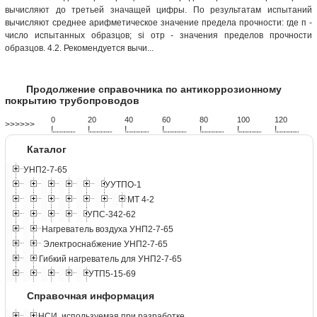
вычисляют до третьей значащей цифры. По результатам испытаний
вычисляют среднее арифметическое значение предела прочности: где п -
число испытанных образцов; si отр - значения пределов прочности
образцов. 4.2. Рекомендуется вычи...
Продолжение справочника по антикоррозионному
покрытию трубопроводов
0
20
40
60
80
100
120
>>>>>>
!
.
.
.
.
.
.
.
.
.
.
.
.
.
.
.
.
.
.
.
!
.
.
.
.
.
.
.
.
.
.
.
.
.
.
.
.
.
.
.
!
.
.
.
.
.
.
.
.
.
.
.
.
.
.
.
.
.
.
.
!
.
.
.
.
.
.
.
.
.
.
.
.
.
.
.
.
.
.
.
!
.
.
.
.
.
.
.
.
.
.
.
.
.
.
.
.
.
.
.
!
.
.
.
.
.
.
.
.
.
.
.
.
.
.
.
.
.
.
.
!
.
.
.
.
.
.
.
.
.
.
.
.
.
.
.
.
.
.
.
Каталог
УНП2-7-65
УУТПО-1
МТ 4-2
УПС-342-62
Нагреватель воздуха УНП2-7-65
Электроснабжение УНП2-7-65
Гибкий нагреватель для УНП2-7-65
УТП5-15-69
Справочная информация
НСИ, используемая при разработке