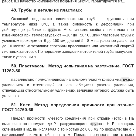
работ. 8.3 Качество компонентов покрытия БИУРС гарантируется в т...
49. Трубы и детали из пластмасс
Основной недостаток винипластовых труб — хрупкость при
температуре ниже 0°С, а также склонность к деформации при
действующих рабочих на
груз
ках. Механические свойства винипласта не
изменяются при температурах от —10° до +50° С. Винипластовые трубы с
условным проходом от 6 до 150 мм, длиной 5—8 м на условное давление
до 10 кгс/см2 изготовляют способом прессования или контактной сваркой
листовых заготовок. По нормалям заводов-изготовителей трубы выпускают
также с условным п...
50. Пластмассы. Метод испытания на растяжение. ГОСТ
11262-80
параллельно прямолинейному начальному участку кривой «на
груз
ка-
удлинение» и отсекающей от оси абсциссы участок удлинения,
отвечающий относительному удлинению, величина которого должна быть
указана в ...
51. Клеи. Метод определения прочности при отрыве
ГОСТ 14760-69
Предел прочности клеевого соединения при отрыве (sотр) в Па
вычисляют по формуле: где Р - разрушающая на
груз
ка в Н; F - площадь
склеивания в м2, вычисляемая с точностью до 0,05 м2 по формуле: где d -
наименьший диаметр образца в м. Предел прочности при отрыве