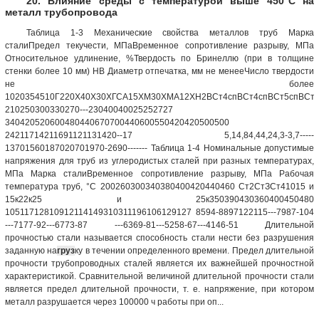
20. Влияние среды с температурой выше 450°С на
металл трубопровода
Таблица 1-3 Механические свойства металлов труб Марка
сталиПредел текучести, МПаВременное сопротивление разрыву, МПа
Относительное удлинение, %Твердость по Бринеллю (при в толщине
стенки более 10 мм) HB Диаметр отпечатка, мм не менееЧисло твердости
не более
1020354510Г220Х40Х30ХГСА15ХМ30ХМА12ХН2ВСт4спВСт4спВСт5спВСт5
210250300330270---23040040025252727
340420520600480440670700440600550420420500500
24211714211691121131420--17 5,14,84,44,24,3-3,7-----
13701560187020701970-2690------- Таблица 1-4 Номинальные допустимые
напряжения для труб из углеродистых сталей при разных температурах,
МПа Марка сталиВременное сопротивление разрыву, МПа Рабочая
температура труб, °С 200260300340380400420440460 Ст2СтЗСт41015 и
15к22к25 и 25к350390430360400450480
10511712810912114149310311196106129127 8594-8897122115---7987-104
---7177-92---6773-87 ---6369-81---5258-67---4146-51 Длительной
прочностью стали называется способность стали нести без разрушения
заданную на
груз
ку в течении определенного времени. Предел длительной
прочности трубопроводных сталей является их важнейшей прочностной
характеристикой. Сравнительной величиной длительной прочности стали
является предел длительной прочности, т. е. напряжение, при котором
металл разрушается через 100000 ч работы при оп...