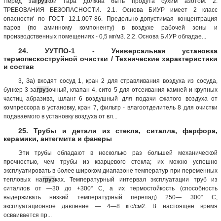
Перед за
груз
кой тара должна быть продута сухим азотом. 2.
ТРЕБОВАНИЯ БЕЗОПАСНОСТИ. 2.1. Основа БИУР имеет 2 класс
опасности' по ГОСТ 12.1.007-86. Предельно-допустимая концентрация
паров (по аминному компоненту) в воздухе рабочей зоны и
производственных помещениях - 0,5 мг/м3. 2.2. Основа БИУР обладае...
24. УУТПО-1 - Универсальная установка
термопескоструйной очистки / Технические характеристики
и состав
3, За) входят сосуд 1, кран 2 для стравливания воздуха из сосуда,
бункер 3 за
груз
очный, клапан 4, сито 5 для отсеивания камней и крупных
частиц абразива, шланг 6 воздушный для подачи сжатого воздуха от
компрессора в установку, кран 7, фильтр - влагоотделитель 8 для очистки
подаваемого в установку воздуха от вл...
25. Трубы и детали из стекла, ситалла, фарфора,
керамики, антегмита и фанеры
Эти трубы обладают в несколько раз большей механической
прочностью, чем трубы из кварцевого стекла; их можно успешно
эксплуатировать в более широком диапазоне температур при переменных
тепловых на
груз
ках. Температурный интервал эксплуатации труб из
ситаллов от —30 до +300° С, а их термостойкость (способность
выдерживать низкий температурный перепад) 250— 300° С,
эксплуатационное давление — 4—8 кгс/см2. В настоящее время
осваивается пр...