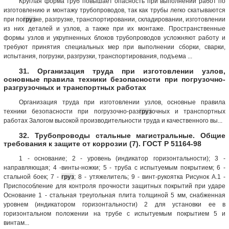
Круглая форма труб повышает опасность при выполнении работ по
изготовлению и монтажу трубопроводов, так как трубы легко скатываются
при по
груз
ке, разгрузке, транспортировании, складировании, изготовлении
из них деталей и узлов, а также при их монтаже. Пространственные
формы узлов и укрупненных блоков трубопроводов усложняют работу и
требуют принятия специальных мер при выполнении сборки, сварки,
испытания, погрузки, разгрузки, транспортирования, подъема ...
31. Организация труда при изготовлении узлов,
основные правила техники безопасности при погрузочно-
разгрузочных и транспортных работах
Организация труда при изготовлении узлов, основные правила
техники безопасности при погрузочно-раз
груз
очных и транспортных
работах Залогом высокой производительности труда и качественного вы...
32. Трубопроводы стальные магистральные. Общие
требования к защите от коррозии (7). ГОСТ Р 51164-98
1 - основание; 2 - уровень (индикатор горизонтальности); 3 -
направляющая; 4 -винты-ножки; 5 - труба с испытуемым покрытием; 6 -
стальной боек; 7 -
груз
; 8 - утяжелитель; 9 - винт-рукоятка Рисунок А.1 -
Приспособление для контроля прочности защитных покрытий при ударе
Основание 1 - стальная треугольная плита толщиной 5 мм, снабженная
уровнем (индикатором горизонтальности) 2 для установки ее в
горизонтальном положении на трубе с испытуемым покрытием 5 и
винтам...