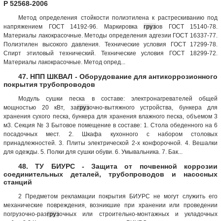
Р 52568-2006
Метод определения стойкости полиэтилена к растрескиванию под
напряжением ГОСТ 14192-96. Маркировка
груз
ов ГОСТ 15140-78.
Материалы лакокрасочные. Методы определения адгезии ГОСТ 16337-77.
Полиэтилен высокого давления. Технические условия ГОСТ 17299-78.
Спирт этиловый технический. Технические условия ГОСТ 18299-72.
Материалы лакокрасочные. Метод опред...
47. НПП ШКВАЛ - Оборудование для антикоррозионного
покрытия трубопроводов
Модуль сушки песка в составе: электронагревателей общей
мощностью 20 кВт, за
груз
очно-вытяжного устройства, бункера для
хранения сухого песка, бункера для хранения влажного песка, объемом 3
м3. Секция № 3 Бытовое помещение в составе: 1. Стола обеденного на 6
посадочных мест. 2. Шкафа кухонного с набором столовых
принадлежностей. 3. Плиты электрической 2-х конфорочной. 4. Вешалки
для одежды. 5. Полки для сушки обуви. 6. Умывальника. 7. Бак...
48. ТУ БИУРС - Защита от почвенной коррозии
соединительных деталей, трубопроводов и насосных
станций
2 Предметом рекламации покрытия БИУРС не могут служить его
механические повреждения, возникшие при хранении или проведении
погрузочно-раз
груз
очных или строительно-монтажных и укладочных