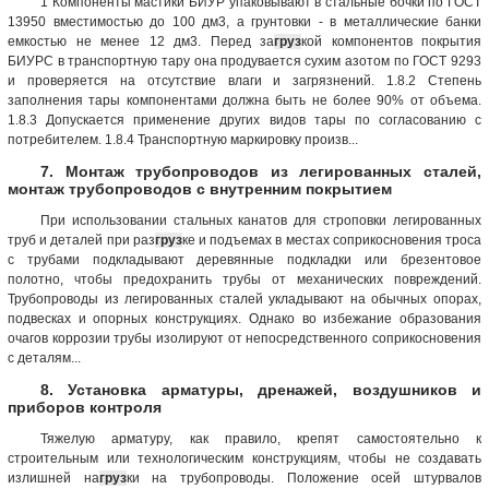
1 Компоненты мастики БИУР упаковывают в стальные бочки по ГОСТ
13950 вместимостью до 100 дм3, а грунтовки - в металлические банки
емкостью не менее 12 дм3. Перед за
груз
кой компонентов покрытия
БИУРС в транспортную тару она продувается сухим азотом по ГОСТ 9293
и проверяется на отсутствие влаги и загрязнений. 1.8.2 Степень
заполнения тары компонентами должна быть не более 90% от объема.
1.8.3 Допускается применение других видов тары по согласованию с
потребителем. 1.8.4 Транспортную маркировку произв...
7. Монтаж трубопроводов из легированных сталей,
монтаж трубопроводов с внутренним покрытием
При использовании стальных канатов для строповки легированных
труб и деталей при раз
груз
ке и подъемах в местах соприкосновения троса
с трубами подкладывают деревянные подкладки или брезентовое
полотно, чтобы предохранить трубы от механических повреждений.
Трубопроводы из легированных сталей укладывают на обычных опорах,
подвесках и опорных конструкциях. Однако во избежание образования
очагов коррозии трубы изолируют от непосредственного соприкосновения
с деталям...
8. Установка арматуры, дренажей, воздушников и
приборов контроля
Тяжелую арматуру, как правило, крепят самостоятельно к
строительным или технологическим конструкциям, чтобы не создавать
излишней на
груз
ки на трубопроводы. Положение осей штурвалов