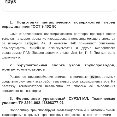
груз
1. Подготовка металлических поверхностей перед
окрашиванием ГОСТ 9.402-80
Слив отработанного обезжиривающего раствора проводят после
того, как на корректирование израсходована половина моющего средства
от исходной за
груз
ки. 4а. В качестве ПАВ применяют синтанолы
алкилсульфаты, линейные алкилсульфаты и другие биологически
разлагаемые ПАВ. (Введен дополнительно, Изм. № 1). 5. При контроле
щелочных о...
2. Укрупнительная сборка узлов трубопроводов,
монтаж компенсаторов
Распорное приспособление снимают с помощью
груз
оподъемных
средств по окончании всех работ, связанных с монтажом компенсатора. На
растяжку компенсаторов независимо от способа ее выполнения
составляют акт, в котором ...
3. Форполимер уретановый СУРЭЛ-МЛ. Технические
условия ТУ 2294-002-46898377-01
Форполимер транспортируют железнодорожным и автомобильным
транспортом в крытых транспортных средствах в соответствиями с