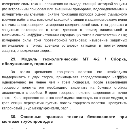
измерение силы тока и напряжения на выходе станций катодной защиты
(по встроенным приборам или внешними приборами, подсоединяемыми к
измерительным клеммам); снятие показаний прибора оценки суммарного
времени работы под нагрузкой катодной станции в заданном режиме и/или
счетчика электроэнергии; измерение среднечасовой силы тока дренажа и
защитных потенциалов в точке дренажа в период минимальной и
максимальной на
груз
ок источника блуждающих токов в соответствии с НД;
измерение силы тока протекторной установки; измерение защитных
потенциалов в точках дренажа установок катодной и протекторной
защиты; определение скоро...
29. Модуль технологический МТ 4-2 / Сборка,
обслуживание, гарантии
Во время крепления торцевого полотна его необходимо
поддерживать с двух сторон, прикладывая сосредоточенную на
груз
ку
одновременно не менее чем к трем люверсам. После закрепления
торцевого полотна его необходимо закрепить на боковых стойках
аналогичным способом. Второе торцевое полотно закрепляется точно
также. Края торцевого полотна необходимо завернуть на каркас модуля, а
края секции перекрытия пустить поверх торцевого полотна. Пропустить
капроновый шнур между крючками, расп...
30. Основные правила техники безопасности при
монтаже трубопроводов