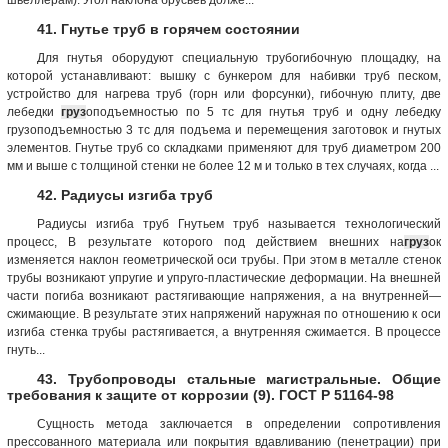
41. Гнутье труб в горячем состоянии
Для гнутья оборудуют специальную трубогибочную площадку, на
которой устанавливают: вышку с бункером для набивки труб песком,
устройство для нагрева труб (горн или форсунки), гибочную плиту, две
лебедки
груз
оподъемностью по 5 тс для гнутья труб и одну лебедку
грузоподъемностью 3 тс для подъема и перемещения заготовок и гнутых
элементов. Гнутье труб со складками применяют для труб диаметром 200
мм и выше с толщиной стенки не более 12 м и только в тех случаях, когда ...
42. Радиусы изгиба труб
Радиусы изгиба труб Гнутьем труб называется технологический
процесс, В результате которого под действием внешних на
груз
ок
изменяется наклон геометрической оси трубы. При этом в металле стенок
трубы возникают упругие и упруго-пластические деформации. На внешней
части погиба возникают растягивающие напряжения, а на внутренней—
сжимающие. В результате этих напряжений наружная по отношению к оси
изгиба стенка трубы растягивается, а внутренняя сжимается. В процессе
гнуть...
43. Трубопроводы стальные магистральные. Общие
требования к защите от коррозии (9). ГОСТ Р 51164-98
Сущность метода заключается в определении сопротивления
прессованного материала или покрытия вдавливанию (пенетрации) при