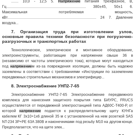
........ 10,0 - 12,5 5.
Напряжение
питания трехфазное, В,
Гц........................................................................................ 380±45, 50±1 6.
Максимальная потребляемая мощность,
кВт.................................................................................................. 24 7. Давление
воздуха...
7. Организация труда при изготовлении узлов,
основные правила техники безопасности при погрузочно-
разгрузочных и транспортных работах
Технологическое, электрическое и монтажное оборудование,
электроинструменты, работающие при напряжении свыше 36 в
(независимо от частоты электрического тока), которые могут находиться
под
напряжение
м из-за повреждения изоляции, должны быть надежно
заземлены в соответствии с требованиями «Инструкции по заземлению
передвижных строительных механизмов и электрифицир...
8. Электроснабжение УНП2-7-65
Электроснабжение УНП2-7-65 Электроснабжение передвижного
комплекса для нанесения защитного покрытия типа БИУРС, FRUCS
осуществляется от передвижной электростанцией типа АД60С-Т400-Р, от
которой
напряжение
подается к распределительному щиту КУНГа
кабелем КГ 3х10+1х6 длиной 35 м с установленной на нем розеткой SAS
NT-234 3Р+РЕ 63А 380В и наконечниками под резьбу М10 на другом конце.
Предполагается, что на щите элек...