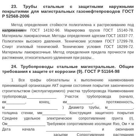
23. Трубы стальные с защитными наружными
покрытиями для магистральных газонефтепроводов ГОСТ
Р 52568-2006
Метод определения стойкости полиэтилена к растрескиванию под
напряжение
м ГОСТ 14192-96. Маркировка грузов ГОСТ 15140-78.
Материалы лакокрасочные. Методы определения адгезии ГОСТ 16337-77.
Полиэтилен высокого давления. Технические условия ГОСТ 17299-78.
Спирт этиловый технический. Технические условия ГОСТ 18299-72.
Материалы лакокрасочные. Метод определения предела прочности при
растяжении, относительного удлинения при разры...
24. Трубопроводы стальные магистральные. Общие
требования к защите от коррозии (9). ГОСТ Р 51164-98
1 Все графы обязательны к выполнению наименование
принимающей организации АКТ оценки состояния покрытия законченного
строительством (эксплуатируемого) участка трубопровода Наименование
трубопровода______________ Участок трубопровода (начало,
км_________, конец, км____________, протяженность,
м_________________________ ) Диаметр трубы, м____________,
толщина стенки, мм___________ Конструкция защитного покрытия
Среднее удельное электрическое сопротивление грунта (r),
Ом__________________ Требуемое сопротивление изоляции Rиз, Ом × м
Дата начала _____________________ и окончания
____________________ засыпки Сопротивление растеканию