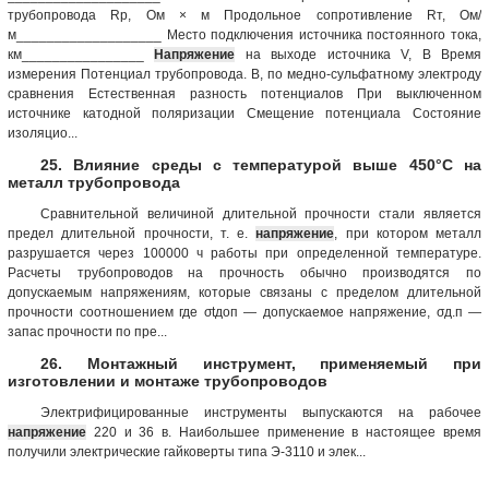
трубопровода Rp, Ом × м Продольное сопротивление Rт, Ом/
м___________________ Место подключения источника постоянного тока,
км________________
Напряжение
на выходе источника V, В Время
измерения Потенциал трубопровода. В, по медно-сульфатному электроду
сравнения Естественная разность потенциалов При выключенном
источнике катодной поляризации Смещение потенциала Состояние
изоляцио...
25. Влияние среды с температурой выше 450°С на
металл трубопровода
Сравнительной величиной длительной прочности стали является
предел длительной прочности, т. е.
напряжение
, при котором металл
разрушается через 100000 ч работы при определенной температуре.
Расчеты трубопроводов на прочность обычно производятся по
допускаемым напряжениям, которые связаны с пределом длительной
прочности соотношением где σtдоп — допускаемое напряжение, σд.п —
запас прочности по пре...
26. Монтажный инструмент, применяемый при
изготовлении и монтаже трубопроводов
Электрифицированные инструменты выпускаются на рабочее
напряжение
220 и 36 в. Наибольшее применение в настоящее время
получили электрические гайковерты типа Э-3110 и элек...