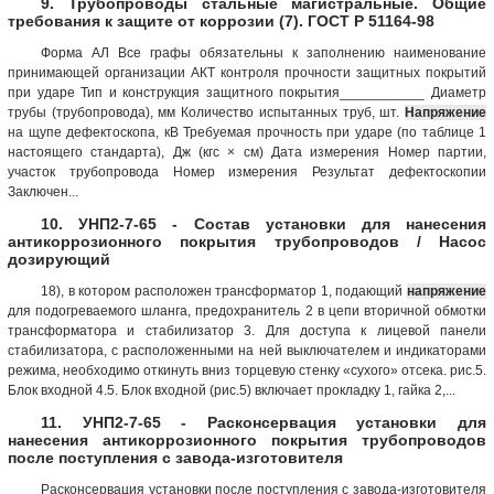
9. Трубопроводы стальные магистральные. Общие
требования к защите от коррозии (7). ГОСТ Р 51164-98
Форма АЛ Все графы обязательны к заполнению наименование
принимающей организации АКТ контроля прочности защитных покрытий
при ударе Тип и конструкция защитного покрытия___________ Диаметр
трубы (трубопровода), мм Количество испытанных труб, шт.
Напряжение
на щупе дефектоскопа, кВ Требуемая прочность при ударе (по таблице 1
настоящего стандарта), Дж (кгс × см) Дата измерения Номер партии,
участок трубопровода Номер измерения Результат дефектоскопии
Заключен...
10. УНП2-7-65 - Состав установки для нанесения
антикоррозионного покрытия трубопроводов / Насос
дозирующий
18), в котором расположен трансформатор 1, подающий
напряжение
для подогреваемого шланга, предохранитель 2 в цепи вторичной обмотки
трансформатора и стабилизатор 3. Для доступа к лицевой панели
стабилизатора, с расположенными на ней выключателем и индикаторами
режима, необходимо откинуть вниз торцевую стенку «сухого» отсека. рис.5.
Блок входной 4.5. Блок входной (рис.5) включает прокладку 1, гайка 2,...
11. УНП2-7-65 - Расконсервация установки для
нанесения антикоррозионного покрытия трубопроводов
после поступления с завода-изготовителя
Расконсервация установки после поступления с завода-изготовителя