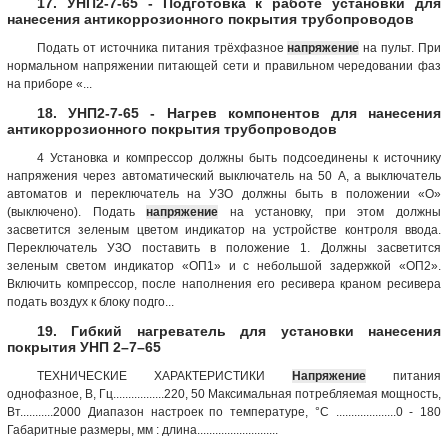
17. УНП2-7-65 - Подготовка к работе установки для
нанесения антикоррозионного покрытия трубопроводов
Подать от источника питания трёхфазное
напряжение
на пульт. При
нормальном напряжении питающей сети и правильном чередовании фаз
на приборе «...
18. УНП2-7-65 - Нагрев компонентов для нанесения
антикоррозионного покрытия трубопроводов
4 Установка и компрессор должны быть подсоединены к источнику
напряжения через автоматический выключатель на 50 А, а выключатель
автоматов и переключатель на УЗО должны быть в положении «О»
(выключено). Подать
напряжение
на установку, при этом должны
засветится зеленым цветом индикатор на устройстве контроля ввода.
Переключатель УЗО поставить в положение 1. Должны засветится
зеленым светом индикатор «ОП1» и с небольшой задержкой «ОП2».
Включить компрессор, после наполнения его ресивера краном ресивера
подать воздух к блоку подго...
19. Гибкий нагреватель для установки нанесения
покрытия УНП 2–7–65
ТЕХНИЧЕСКИЕ ХАРАКТЕРИСТИКИ
Напряжение
питания
однофазное, В, Гц.................220, 50 Максимальная потребляемая мощность,
Вт...........2000 Диапазон настроек по температуре, °С ....................0 - 180
Габаритные размеры, мм : длина...........................