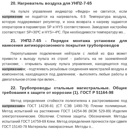
20. Нагреватель воздуха для УНП2-7-65
На пульте управления индикатор «Фидер» не светится, если
напряжение
не подаётся на нагреватель. 6.9. Температура воздуха,
которую поддерживает регулятор, и зона возврата к нагреву задаются
оператором в параметрах SP и HYS соответственно. Заводская настройка
соответствует SP=30ºС и HYS=-4ºC. При необходимости температуру мо...
21. УНП2-7-65 - Порядок монтажа установки для
нанесения антикоррозионного покрытия трубопроводов
Перепутывание подключения нейтрали с любой из фаз может
привести к выходу пульта из строя! - работать на не заземлённой
установке; - открывать крышку пульта управления, находящегося под
напряжение
м; - подтягивать резьбовые соединения магистралей воздуха и
компонентов, находящихся под давлением; - выполнять любые работы в
двигательном отсеке при включ...
22. Трубопроводы стальные магистральные. Общие
требования к защите от коррозии (1). ГОСТ Р 51164-98
Метод определения стойкости полиэтилена к растрескиванию под
напряжение
м ГОСТ 14236-81 (СТ СЭВ 1490-79) Пленки полимерные.
Метод испытаний на растяжение ГОСТ 14254-96 (МЭК 529-89) Изделия
электротехнические. Оболочки. Степени защиты. Обозначения. Методы
испытаний ГОСТ 14759-69 Клеи. Метод определения прочности при сдвиге
ГОСТ 15140-78 Материалы лакокрасочные. Методы о...