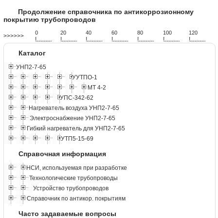
Продолжение справочника по антикоррозионному
покрытию трубопроводов
0
20
40
60
80
100
120
>>>>>>
!
.
.
.
.
.
.
.
.
.
.
.
.
.
.
.
.
.
.
.
!
.
.
.
.
.
.
.
.
.
.
.
.
.
.
.
.
.
.
.
!
.
.
.
.
.
.
.
.
.
.
.
.
.
.
.
.
.
.
.
!
.
.
.
.
.
.
.
.
.
.
.
.
.
.
.
.
.
.
.
!
.
.
.
.
.
.
.
.
.
.
.
.
.
.
.
.
.
.
.
!
.
.
.
.
.
.
.
.
.
.
.
.
.
.
.
.
.
.
.
!
.
.
.
.
.
.
.
.
.
.
.
.
.
.
.
.
.
.
.
Каталог
УНП2-7-65
УУТПО-1
МТ 4-2
УПС-342-62
Нагреватель воздуха УНП2-7-65
Электроснабжение УНП2-7-65
Гибкий нагреватель для УНП2-7-65
УТП5-15-69
Справочная информация
НСИ, используемая при разработке
Технологические трубопроводы
Устройство трубопроводов
Справочник по антикор. покрытиям
Часто задаваемые вопросы