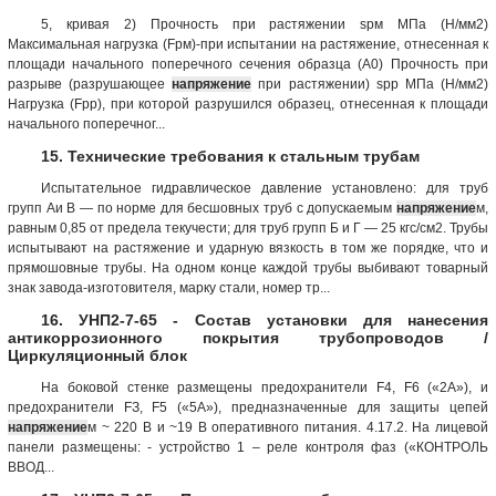
5, кривая 2) Прочность при растяжении sрм МПа (Н/мм2)
Максимальная нагрузка (Fрм)-при испытании на растяжение, отнесенная к
площади начального поперечного сечения образца (A0) Прочность при
разрыве (разрушающее
напряжение
при растяжении) sрр МПа (Н/мм2)
Нагрузка (Fpр), при которой разрушился образец, отнесенная к площади
начального поперечног...
15. Технические требования к стальным трубам
Испытательное гидравлическое давление установлено: для труб
групп Аи В — по норме для бесшовных труб с допускаемым
напряжение
м,
равным 0,85 от предела текучести; для труб групп Б и Г — 25 кгс/см2. Трубы
испытывают на растяжение и ударную вязкость в том же порядке, что и
прямошовные трубы. На одном конце каждой трубы выбивают товарный
знак завода-изготовителя, марку стали, номер тр...
16. УНП2-7-65 - Состав установки для нанесения
антикоррозионного покрытия трубопроводов /
Циркуляционный блок
На боковой стенке размещены предохранители F4, F6 («2А»), и
предохранители FЗ, F5 («5А»), предназначенные для защиты цепей
напряжение
м ~ 220 В и ~19 В оперативного питания. 4.17.2. На лицевой
панели размещены: - устройство 1 – реле контроля фаз («КОНТРОЛЬ
ВВОД...