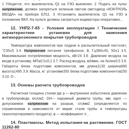
1 Убедится, что выключатель Q1 на УЗО выключен. 2 Подать на пульт
напряжение
, должен загореться зеленым светом светодиод «КОНТРОЛЬ
ВВОДА» на приборе ЕЛ11. 3 Установить выключатель Q1 на УЗО в
положение ВКЛ. На пульте должны загореться индикаторы оперативно...
12. УНП2-7-65 - Условия эксплуатации / Технические
характеристики установки для нанесения
антикоррозионного покрытия трубопроводов
Температура компонентов при подаче в распылительный пистолет,
°С65±5 3.4.
Напряжение
питания трехфазное, В, Гц380±45, 50±1 3.5.
Максимальная потребляемая мощность, кВт24 3.6. Давление воздуха на
входе в установку, МПа0,5±0,1 3.7. Расход воздуха, м3/мин, не более0,5 3.8.
Габариты блока подготовки компонентов, мм длина1130 ширина680
высота1495 3.9. Масса, кг: установки350 блока подготовки компонентов250
3.10. О...
13. Основы расчета трубопроводов
Расчетная толщина стенки где р — внутреннее избыточное давление
в трубопроводе, кгс/см2; DH— наружный диаметр трубы, мм; σдоп —
допускаемое
напряжение
на разрыв, сгс/мм2 (определяется по
справочникам в зависимости от марки стали трубы и температуры
транспортируемого продукта); φ — коэффициент п...
14. Пластмассы. Метод испытания на растяжение. ГОСТ
11262-80