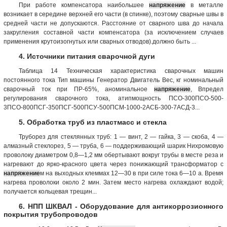
При работе компенсатора наибольшее
напряжение
в металле
возникает в середине верхней его части (в спинке), поэтому сварные швы в
средней части не допускаются. Расстояние от сварного шва до начала
закругления составной части компенсатора (за исключением случаев
применения крутоизогнутых или сварных отводов).должно быть ...
4. Источники питания сварочной дуги
Таблица 14 Техническая характеристика сварочных машин
постоянного тока Тип машины Генератор Двигатель Вес, кг номинальный
сварочный ток при ПР-65%, аноминальное
напряжение
, Впредел
регулирования сварочного тока, атипмощность ПСО-300ПСО-500-
3ПСО-800ПСГ-350ПСГ-500ПСУ-500ПСМ-1000-2АСБ-300-7АСД-3...
5. Обработка труб из пластмасс и стекла
Труборез для стеклянных труб: 1 — винт, 2 — гайка, 3 — скоба, 4 —
алмазный стеклорез, 5 — труба, 6 — поддерживающий шарик Нихромовую
проволоку диаметром 0,8—1,2 мм обертывают вокруг трубы в месте реза и
нагревают до ярко-красного цвета через понижающий трансформатор с
напряжение
м на выходных клеммах 12—30 в при силе тока 6—10 а. Время
нагрева проволоки около 2 мин. Затем место нагрева охлаждают водой;
получается кольцевая трещин...
6. НПП ШКВАЛ - Оборудование для антикоррозионного
покрытия трубопроводов