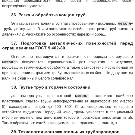
придания шероховатости косые срезы и самопокрытие вокруг
повреждённого участка н...
36. Резка и обработка концов труб
Эти свойства не должны уступать требованиям к исходному
металл
у
трубы до гнутья. 1. В чем заключаются особенности резки труб высокого
давления? 2. Расскажите об особенностях нарезки и обра...
37. Подготовка металлических поверхностей перед
окрашиванием ГОСТ 9.402-80
Оттенок не нормируется и зависит от природы легирующего
металл
а. Допускается неравномерный цвет покрытия на изделиях,
прошедших термическую обработку, а также разнооттеночность покрытия
при сохранении покрытием требуемых защитных свойств. Не допускается
наличие ржавчины и белого солевого нал...
38. Гнутье труб в горячем состоянии
до температуры, при которой
металл
становится наиболее
пластичным. Участок трубы непосредственно за индуктором (это участок
5), охлаждается водой до 200—300° С из специального кольцевого
устройства индуктора. Передний конец трубы упирается в специальный
гибочный ролик 6, под действием которого происходит зональный изгиб.
Таким образом, все изгибающее усилие, передаваемое роликом, п...
39. Технология монтажа стальных трубопроводов