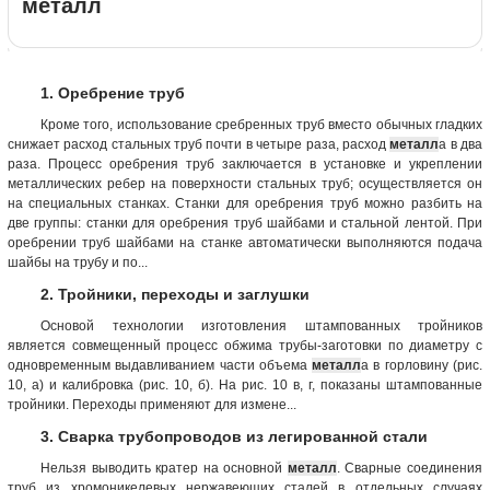
металл
1. Оребрение труб
Кроме того, использование сребренных труб вместо обычных гладких
снижает расход стальных труб почти в четыре раза, расход
металл
а в два
раза. Процесс оребрения труб заключается в установке и укреплении
металлических ребер на поверхности стальных труб; осуществляется он
на специальных станках. Станки для оребрения труб можно разбить на
две группы: станки для оребрения труб шайбами и стальной лентой. При
оребрении труб шайбами на станке автоматически выполняются подача
шайбы на трубу и по...
2. Тройники, переходы и заглушки
Основой технологии изготовления штампованных тройников
является совмещенный процесс обжима трубы-заготовки по диаметру с
одновременным выдавливанием части объема
металл
а в горловину (рис.
10, а) и калибровка (рис. 10, б). На рис. 10 в, г, показаны штампованные
тройники. Переходы применяют для измене...
3. Сварка трубопроводов из легированной стали
Нельзя выводить кратер на основной
металл
. Сварные соединения
труб из хромоникелевых нержавеющих сталей в отдельных случаях