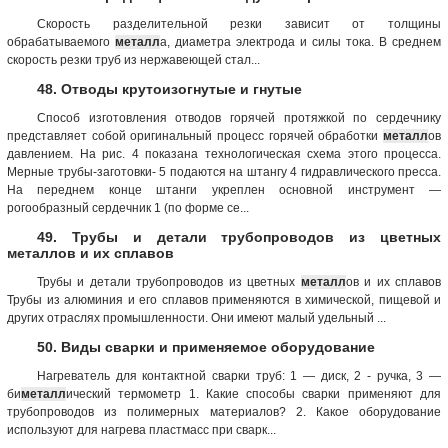
Скорость разделительной резки зависит от толщины
обрабатываемого
металл
а, диаметра электрода и силы тока. В среднем
скорость резки труб из нержавеющей стал...
48. Отводы крутоизогнутые и гнутые
Способ изготовления отводов горячей протяжкой по сердечнику
представляет собой оригинальный процесс горячей обработки
металл
ов
давлением. На рис. 4 показана технологическая схема этого процесса.
Мерные трубы-заготовки- 5 подаются на штангу 4 гидравлического пресса.
На переднем конце штанги укреплен основной инструмент —
рогообразный сердечник 1 (по форме се...
49. Трубы и детали трубопроводов из цветных
металлов и их сплавов
Трубы и детали трубопроводов из цветных
металл
ов и их сплавов
Трубы из алюминия и его сплавов применяются в химической, пищевой и
других отраслях промышленности. Они имеют малый удельный ...
50. Виды сварки и применяемое оборудование
Нагреватель для контактной сварки труб: 1 — диск, 2 - ручка, 3 —
би
металл
ический термометр 1. Какие способы сварки применяют для
трубопроводов из полимерных материалов? 2. Какое оборудование
используют для нагрева пластмасс при сварк...