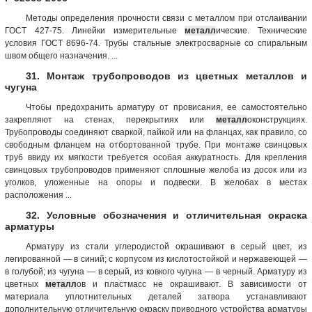
Методы определения прочности связи с металлом при отслаивании
ГОСТ 427-75. Линейки измерительные
металл
ические. Технические
условия ГОСТ 8696-74. Трубы стальные электросварные со спиральным
швом общего назначения. ...
31. Монтаж трубопроводов из цветных металлов и
чугуна
Чтобы предохранить арматуру от провисания, ее самостоятельно
закрепляют на стенах, перекрытиях или
металл
оконструкциях.
Трубопроводы соединяют сваркой, пайкой или на фланцах, как правило, со
свободным фланцем на отбортованной трубе. При монтаже свинцовых
труб ввиду их мягкости требуется особая аккуратность. Для крепления
свинцовых трубопроводов применяют сплошные желоба из досок или из
уголков, уложенные на опоры и подвески. В желобах в местах
расположения ...
32. Условные обозначения и отличительная окраска
арматуры
Арматуру из стали углеродистой окрашивают в серый цвет, из
легированной — в синий; с корпусом из кислотостойкой и нержавеющей —
в голубой; из чугуна — в серый, из ковкого чугуна — в черный. Арматуру из
цветных
металл
ов и пластмасс не окрашивают. В зависимости от
материала уплотнительных деталей затвора устанавливают
дополнительную отличительную окраску приводного устройства арматуры