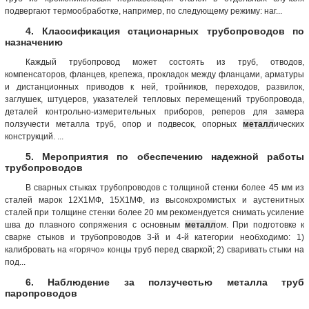
подвергают термообработке, например, по следующему режиму: наг...
4. Классификация стационарных трубопроводов по
назначению
Каждый трубопровод может состоять из труб, отводов,
компенсаторов, фланцев, крепежа, прокладок между фланцами, арматуры
и дистанционных приводов к ней, тройников, переходов, развилок,
заглушек, штуцеров, указателей тепловых перемещений трубопровода,
деталей контрольно-измерительных приборов, реперов для замера
ползучести металла труб, опор и подвесок, опорных
металл
ических
конструкций. ...
5. Мероприятия по обеспечению надежной работы
трубопроводов
В сварных стыках трубопроводов с толщиной стенки более 45 мм из
сталей марок 12Х1МФ, 15Х1МФ, из высокохромистых и аустенитных
сталей при толщине стенки более 20 мм рекомендуется снимать усиление
шва до плавного сопряжения с основным
металл
ом. При подготовке к
сварке стыков и трубопроводов 3-й и 4-й категории необходимо: 1)
калибровать на «горячо» концы труб перед сваркой; 2) сваривать стыки на
под...
6. Наблюдение за ползучестью металла труб
паропроводов