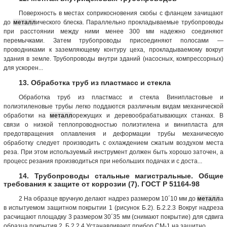
Поверхность в местах соприкосновения скобы с фланцем зачищают
до
металл
ического блеска. Параллельно прокладываемые трубопроводы
при расстоянии между ними менее 300 мм надежно соединяют
перемычками. Затем трубопроводы присоединяют полосами —
проводниками к заземляющему контуру цеха, прокладываемому вокруг
здания в земле. Трубопроводы внутри зданий (насосных, компрессорных)
для ускорен...
13. Обработка труб из пластмасс и стекла
Обработка труб из пластмасс и стекла Винипластовые и
полиэтиленовые трубы легко поддаются различным видам механической
обработки на
металл
орежущих и деревообрабатывающих станках. В
связи о низкой теплопроводностью полиэтилена и винипласта для
предотвращения оплавления и деформации трубы механическую
обработку следует производить с охлаждением сжатым воздухом места
реза. При этом используемый инструмент должен быть хорошо заточен, а
процесс резания производиться при небольших подачах и с доста...
14. Трубопроводы стальные магистральные. Общие
требования к защите от коррозии (7). ГОСТ Р 51164-98
2 На образце вручную делают надрез размером 10´10 мм до
металл
а
в испытуемом защитном покрытии 1 (рисунок Б.2). Б.2.2.3 Вокруг надреза
расчищают площадку 3 размером 30´35 мм (снимают покрытие) для сдвига
образца покрытия 2. Б.2.2.4 Устанавливают прибор СМ-1 на защитно...