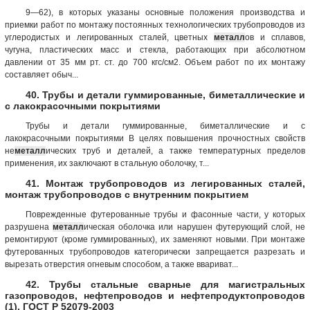
9—62), в которых указаны основные положения производства и
приемки работ по монтажу постоянных технологических трубопроводов из
углеродистых и легированных сталей, цветных
металл
ов и сплавов,
чугуна, пластических масс и стекла, работающих при абсолютном
давлении от 35 мм рт. ст. до 700 кгс/см2. Объем работ по их монтажу
составляет обыч...
40. Трубы и детали гуммированные, биметаллические и
с лакокрасочными покрытиями
Трубы и детали гуммированные, биметаллические и с
лакокрасочными покрытиями В целях повышения прочностных свойств
не
металл
ических труб и деталей, а также температурных пределов
применения, их заключают в стальную оболочку, т...
41. Монтаж трубопроводов из легированных сталей,
монтаж трубопроводов с внутренним покрытием
Поврежденные футерованные трубы и фасонные части, у которых
разрушена
металл
ическая оболочка или нарушен футерующий слой, не
ремонтируют (кроме гуммированных), их заменяют новыми. При монтаже
футерованных трубопроводов категорически запрещается разрезать и
вырезать отверстия огневым способом, а также ввариват...
42. Трубы стальные сварные для магистральных
газопроводов, нефтепроводов и нефтепродуктопроводов
(1). ГОСТ Р 52079-2003