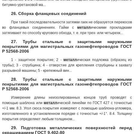
битумно-уретановой ма...
26. Сборка фланцевых соединений
При такой последовательности затяжки гаек не образуется перекосов
во фланцевых соединениях. Гайки с
металл
ическими прокладками
затягивают по способу кругового обхода, т. е. при трех- или четырехк...
27. Трубы стальные с защитными наружными
покрытиями для магистральных газонефтепроводов ГОСТ
Р 52568-2006
1 - защитное покрытие; 2 -
металл
ическая подложка (образец из
трубы); 3 - струбцина; 4 - отверстие для крепления струбцины к захвату
разрывной машины; 5 - крепежный вин...
28. Трубы стальные с защитными наружными
покрытиями для магистральных газонефтепроводов ГОСТ
Р 52568-2006
Измерение длины неизолированных концов труб проводят с
помощью шаблона или
металл
ической линейки по ГОСТ 427 с точностью
+/-1 мм. 8.3. Угол скоса покрытия измеряют с помощью шаблона-угломера,
изготовленного в установленном порядке с точностью +/-1°. 8.4. Толщину
покрытия определяют любым толщином...
29. Подготовка металлических поверхностей перед
окрашиванием ГОСТ 9.402-80