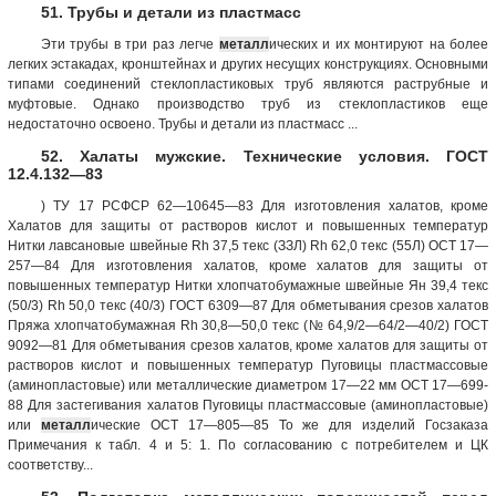
51. Трубы и детали из пластмасс
Эти трубы в три раз легче
металл
ических и их монтируют на более
легких эстакадах, кронштейнах и других несущих конструкциях. Основными
типами соединений стеклопластиковых труб являются раструбные и
муфтовые. Однако производство труб из стеклопластиков еще
недостаточно освоено. Трубы и детали из пластмасс ...
52. Халаты мужские. Технические условия. ГОСТ
12.4.132—83
) ТУ 17 РСФСР 62—10645—83 Для изготовления халатов, кроме
Халатов для защиты от растворов кислот и повышенных температур
Нитки лавсановые швейные Rh 37,5 текс (ЗЗЛ) Rh 62,0 текс (55Л) ОСТ 17—
257—84 Для изготовления халатов, кроме халатов для защиты от
повышенных температур Нитки хлопчатобумажные швейные Ян 39,4 текс
(50/3) Rh 50,0 текс (40/3) ГОСТ 6309—87 Для обметывания срезов халатов
Пряжа хлопчатобумажная Rh 30,8—50,0 текс (№ 64,9/2—64/2—40/2) ГОСТ
9092—81 Для обметывания срезов халатов, кроме халатов для за­щиты от
растворов кислот и повышенных температур Пуговицы пластмассо­вые
(аминопластовые) или металлические диаметром 17—22 мм ОСТ 17—699-
88 Для застегивания халатов Пуговицы пластмассовые (аминопластовые)
или
металл
ические ОСТ 17—805—85 То же для изделий Госзака­за
Примечания к табл. 4 и 5: 1. По согласованию с потребителем и ЦК
соответству...