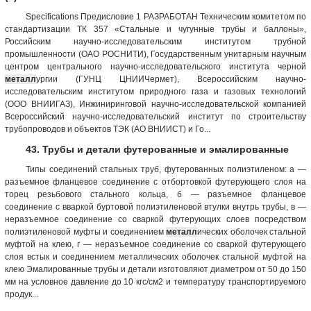
Specifications Предисловие 1 РАЗРАБОТАН Техническим комитетом по
стандартизации ТК 357 «Стальные и чугунные трубы и баллоны»,
Российским научно-исследовательским институтом трубной
промышленности (ОАО РОСНИТИ), Государственным унитарным научным
центром центрального научно-исследовательского института черной
металл
ургии (ГУНЦ ЦНИИЧермет), Всероссийским научно-
исследовательским институтом природного газа и газовых технологий
(ООО ВНИИГАЗ), Инжиниринговой научно-исследовательской компанией
Всероссийский научно-исследовательский институт по строительству
трубопроводов и объектов ТЭК (АО ВНИИСТ) и Го...
43. Трубы и детали футерованные и эмалированные
Типы соединений стальных труб, футерованных полиэтиленом: а —
разъемное фланцевое соединение с отбортовкой футерующего слоя на
торец резьбового стального кольца, б — разъемное фланцевое
соединение с вваркой буртовой полиэтиленовой втулки внутрь трубы, в —
неразъемное соединение со сваркой футерующих слоев посредством
полиэтиленовой муфты и соединением
металл
ических оболочек стальной
муфтой на клею, г — неразъемное соединение со сваркой футерующего
слоя встык и соединением металлических оболочек стальной муфтой на
клею Эмалированные трубы и детали изготовляют диаметром от 50 до 150
мм на условное давление до 10 кгс/см2 и температуру транспортируемого
продук...