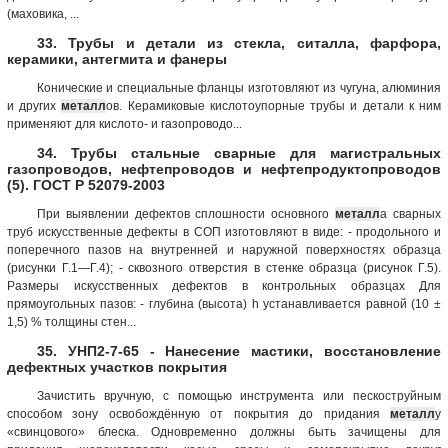
(маховика, ...
33. Трубы и детали из стекла, ситалла, фарфора,
керамики, антегмита и фанеры
Конические и специальные фланцы изготовляют из чугуна, алюминия
и других
металл
ов. Керамиковые кислотоупорные трубы и детали к ним
применяют для кислото- и газопроводо...
34. Трубы стальные сварные для магистральных
газопроводов, нефтепроводов и нефтепродуктопроводов
(5). ГОСТ Р 52079-2003
При выявлении дефектов сплошности основного
металл
а сварных
труб искусственные дефекты в СОП изготовляют в виде: - продольного и
поперечного пазов на внутренней и наружной поверхностях образца
(рисунки Г.1—Г.4); - сквозного отверстия в стенке образца (рисунок Г.5).
Размеры искусственных дефектов в контрольных образцах Для
прямоугольных пазов: - глубина (высота) h устанавливается равной (10 ±
1,5) % толщины стен...
35. УНП2-7-65 - Нанесение мастики, восстановление
дефектных участков покрытия
Зачистить вручную, с помощью инструмента или пескоструйным
способом зону освобождённую от покрытия до придания
металл
у
«свинцового» блеска. Одновременно должны быть зачищены для