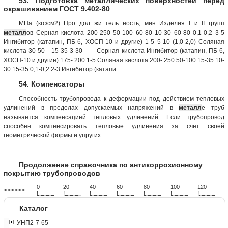
53. Подготовка металлических поверхностей перед
окрашиванием ГОСТ 9.402-80
МПа (кгс/см2) Про дол жи тель ность, мин Изделия I и II групп
металл
ов Серная кислота 200-250 50-100 60-80 10-30 60-80 0,1-0,2 3-5
Ингибитор (катапин, ПБ-6, ХОСП-10 и другие) 1-5 5-10 (1,0-2,0) Соляная
кислота 30-50 - 15-35 3-30 - - - Серная кислота Ингибитор (катапин, ПБ-6,
ХОСП-10 и другие) 175- 200 1-5 Соляная кислота 200- 250 50-100 15-35 10-
30 15-35 0,1-0,2 2-3 Ингибитор (катапи...
54. Компенсаторы
Способность трубопровода к деформации под действием тепловых
удлинений в пределах допускаемых напряжений в
металл
е труб
называется компенсацией тепловых удлинений. Если трубопровод
способен компенсировать тепловые удлинения за счет своей
геометрической формы и упругих ...
Продолжение справочника по антикоррозионному
покрытию трубопроводов
0
20
40
60
80
100
120
>>>>>>
!
.
.
.
.
.
.
.
.
.
.
.
.
.
.
.
.
.
.
.
!
.
.
.
.
.
.
.
.
.
.
.
.
.
.
.
.
.
.
.
!
.
.
.
.
.
.
.
.
.
.
.
.
.
.
.
.
.
.
.
!
.
.
.
.
.
.
.
.
.
.
.
.
.
.
.
.
.
.
.
!
.
.
.
.
.
.
.
.
.
.
.
.
.
.
.
.
.
.
.
!
.
.
.
.
.
.
.
.
.
.
.
.
.
.
.
.
.
.
.
!
.
.
.
.
.
.
.
.
.
.
.
.
.
.
.
.
.
.
.
Каталог
УНП2-7-65