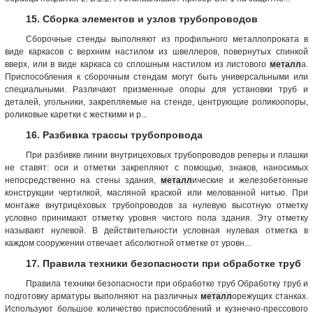
15. Сборка элементов и узлов трубопроводов
Сборочные стенды выполняют из профильного металлопроката в
виде каркасов с верхним настилом из швеллеров, повернутых спинкой
вверх, или в виде каркаса со сплошным настилом из листового
металл
а.
Приспособления к сборочным стендам могут быть универсальными или
специальными. Различают призменные опоры для установки труб и
деталей, угольники, закрепляемые на стенде, центрующие роликоопоры,
роликовые каретки с жесткими и р...
16. Разбивка трассы трубопровода
При разбивке линии внутрицеховых трубопроводов реперы и плашки
не ставят: оси и отметки закрепляют с помощью, знаков, наносимых
непосредственно на стены здания,
металл
ические и железобетонные
конструкции чертилкой, масляной краской или мелованной нитью. При
монтаже внутрицеховых трубопроводов за нулевую высотную отметку
условно принимают отметку уровня чистого пола здания. Эту отметку
называют нулевой. В действительности условная нулевая отметка в
каждом сооружении отвечает абсолютной отметке от уровн...
17. Правила техники безопасности при обработке труб
Правила техники безопасности при обработке труб Обработку труб и
подготовку арматуры выполняют на различных
металл
орежущих станках.
Используют большое количество приспособлений и кузнечно-прессового