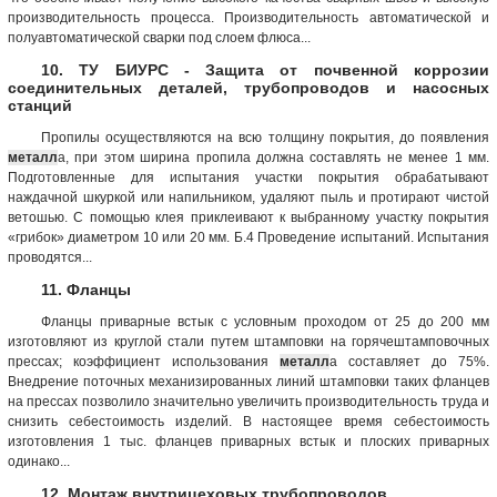
производительность процесса. Производительность автоматической и
полуавтоматической сварки под слоем флюса...
10. ТУ БИУРС - Защита от почвенной коррозии
соединительных деталей, трубопроводов и насосных
станций
Пропилы осуществляются на всю толщину покрытия, до появления
металл
а, при этом ширина пропила должна составлять не менее 1 мм.
Подготовленные для испытания участки покрытия обрабатывают
наждачной шкуркой или напильником, удаляют пыль и протирают чистой
ветошью. С помощью клея приклеивают к выбранному участку покрытия
«грибок» диаметром 10 или 20 мм. Б.4 Проведение испытаний. Испытания
проводятся...
11. Фланцы
Фланцы приварные встык с условным проходом от 25 до 200 мм
изготовляют из круглой стали путем штамповки на горячештамповочных
прессах; коэффициент использования
металл
а составляет до 75%.
Внедрение поточных механизированных линий штамповки таких фланцев
на прессах позволило значительно увеличить производительность труда и
снизить себестоимость изделий. В настоящее время себестоимость
изготовления 1 тыс. фланцев приварных встык и плоских приварных
одинако...
12. Монтаж внутрицеховых трубопроводов