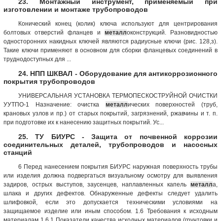
23. Монтажный инструмент, применяемый при
изготовлении и монтаже трубопроводов
Конический конец (колик) ключа используют для центрирования
болтовых отверстий фланцев и
металл
оконструкций. Разновидностью
односторонних накидных ключей являются радиусные ключи (рис. 128,з).
Такие ключи применяют в основном для сборки фланцевых соединений в
труднодоступных для ...
24. НПП ШКВАЛ - Оборудование для антикоррозионного
покрытия трубопроводов
УНИВЕРСАЛЬНАЯ УСТАНОВКА ТЕРМОПЕСКОСТРУЙНОЙ ОЧИСТКИ
УУТПО-1 Назначение: очистка
металл
ических поверхностей (труб,
крановых узлов и пр.) от старых покрытий, загрязнений, ржавчины и т. п.
при подготовке их к нанесению защитных покрытий. Ус...
25. ТУ БИУРС - Защита от почвенной коррозии
соединительных деталей, трубопроводов и насосных
станций
6 Перед нанесением покрытия БИУРС наружная поверхность трубы
или изделия должна подвергаться визуальному осмотру для выявления
задиров, острых выступов, заусенцев, наплавленных капель
металл
а,
шлака и других дефектов. Обнаруженные дефекты следует удалить
шлифовкой, если это допускается техническими условиями на
защищаемое изделие или иным способом. 1.6 Требования к исходным
материалам 1.6.1 Показатели качества исходных материалов (грунтовки и