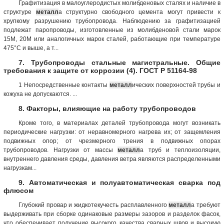
Графитизация в малоуглеродистых молибденовых сталях и наличие в
структуре
металл
а структурно свободного цемента могут привести к
хрупкому разрушению трубопровода. Наблюдению за графитизацией
подлежат паропроводы, изготовленные из молибденовой стали марок
15М, 20М или аналогичных марок сталей, работающие при температуре
475°С и выше, а т...
7. Трубопроводы стальные магистральные. Общие
требования к защите от коррозии (4). ГОСТ Р 51164-98
1 Непосредственные контакты
металл
ических поверхностей трубы и
кожуха не допускаются. ...
8. Факторы, влияющие на работу трубопроводов
Кроме того, в материалах деталей трубопровода могут возникать
периодические нагрузки: от неравномерного нагрева их; от защемления
подвижных опор; от чрезмерного трения в подвижных опорах
трубопроводов. Нагрузки от массы
металл
а труб и теплоизоляции,
внутреннего давления среды, давления ветра являются распределенными
нагрузкам...
9. Автоматическая и полуавтоматическая сварка под
флюсом
Глубокий провар и жидкотекучесть расплавленного
металл
а требуют
выдерживать при сборке одинаковые размеры зазоров и разделок фасок,
что обеспечивает получение высокого качества сварных швов и высокую