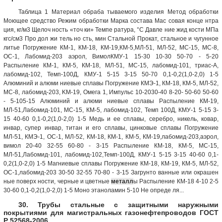
Таблица 1 Материал обраба тываемого изделия Метод обработки
Моющее средство Режим обработки Марка состава Мас совая конце нтра
ция, кг/м3 Щелоч ность «точ ки» Темпе ратура, °С Давле ние жид кости МПа
кгс/см3 Про дол жи тель но сть, мин Стальной Прокат, стальное и чугунное
литье Погружение КМ-1, КМ-18, КМ-19,КМ-5,МЛ-51, МЛ-52, МС-15, МС-8,
ОС-1, Лабомид-203 аэрол, ВимолКМУ-1 15-30 10-30 50-70 - 5-20
Распыление КМ-1, КМ-5, КМ-18, МЛ-51, МС-15, лабомид-101, триас-А,
лабомид-102, Темп-100Д, КМУ-1 5-15 3-15 50-70 0,1-0,2(1,0-2,0) 1-5
Алюминий и алюми ниевые сплавы Погружение КМЭ-1, КМ-18, КМ-5, МЛ-52,
МС-8, лабомид-203, KM-19, Омега 1, Импульс 10-2030-40 8-20- 50-60 50-60
- 5-105-15 Алюминий и алюми ниевые сплавы Распыление КМ-19,
МЛ-51,Лабомид-101, МС-15, КМ-5, лабомид-102, Темп 100Д, КМУ-1 5-15 3-
15 40-60 0,1-0,2(1,0-2,0) 1-5 Медь и ее сплавы, серебро, никель, ковар,
инвар, супер инвар, титан и его сплавы, цинковые сплавы Погружение
МЛ-51, КМЭ-1, ОС-1, МЛ-52, КМ-18, КМ-1, КМ-5, КМ-19,лабомид-203,аэрол,
вимол 20-40 32-55 60-80 - 3-15 Распыление КМ-18, КМ-5, МС-15,
МЛ-51,Лабомид-101, лабомид-102,Темп-100Д, КМУ-1 5-15 3-15 40-60 0,1-
0,2(1,0-2,0) 1-5 Магниевые сплавы Погружение КМ-18, КМ-19, КМ-5, МЛ-52,
ОС-1,лабомид-203 30-50 32-55 70-80 - 3-15 Загрунто ванные или окрашен
ные поверх ности, черные и цветные
металл
ы Распыление КМ-18 4-10 2-5
30-60 0,1-0,2(1,0-2,0) 1-5 Моно этаноламин 5-10 Не опреде ля...
30. Трубы стальные с защитными наружными
покрытиями для магистральных газонефтепроводов ГОСТ
Р 52568-2006