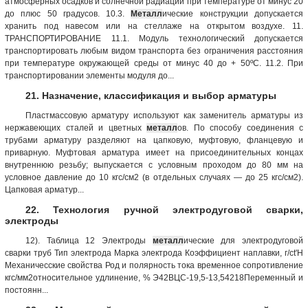
атмосферных осадков и солнечной радиации при температуре от минус 20
до плюс 50 градусов. 10.3.
Металл
ические конструкции допускается
хранить под навесом или на стеллаже на открытом воздухе. 11.
ТРАНСПОРТИРОВАНИЕ 11.1. Модуль технологический допускается
транспортировать любым видом транспорта без ограничения расстояния
при температуре окружающей среды от минус 40 до + 50ºС. 11.2. При
транспортировании элементы модуля до...
21. Назначение, классификация и выбор арматуры
Пластмассовую арматуру используют как заменитель арматуры из
нержавеющих сталей и цветных
металл
ов. По способу соединения с
трубами арматуру разделяют на цапковую, муфтовую, фланцевую и
приварную. Муфтовая арматура имеет на присоединительных концах
внутреннюю резьбу; выпускается с условным проходом до 80 мм на
условное давление до 10 кгс/см2 (в отдельных случаях — до 25 кгс/см2).
Цапковая арматур...
22. Технология ручной электродуговой сварки,
электроды
12). Таблица 12 Электроды
металл
ические для электродуговой
сварки труб Тип электрода Марка электрода Коэффициент наплавки, г/ct'H
Механичесские свойства Род и полярность тока временное сопротивление
кгс/мм2относительное удлинение, % Э42ВЦС-19,5-13,54218Переменный и
постоянн...