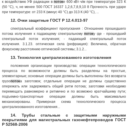
к воздействию УФ радиации в
поток
е 600 кВт·ч/м при температуре 323 К
(50 °С), ч, не менее 500 ГОСТ 16337 1,2,6,7,8,9,10 8 Прочность при ударе
при температуре: от 233 К (минус 40 °С) до 313 К (40 °С), ...
12. Очки защитные ГОСТ Р 12.4.013-97
спектральный коэффициент пропускания : Отношение прошедшего
потока излучения к падающему спектральному
поток
у где - прошедший
спектральный поток излучения; - падающий спектральный поток
излучения. 3.1.23. оптическая сила (рефракция): Величина, обратная
фокусному расстоянию оптической системы; 3.1.2...
13. Технология централизованного изготовления
положения организации производства: операции технологического
процесса по возможности должны быть разделены на простые,
элементарные; основные операции должны быть выполнены без возврата
грузо
поток
а заготовок; отдельные операции не должны существенно
опережать или задерживать общий ритм потока; заготовки необходимо
перемещать равномерно и ритмично и по возможно кратчайшему пути;
подъемно-транспортные операции должны быть максимально
механизированы. Примерная схема технологического процесса
централизованного изготовления...
14. Трубы стальные с защитными наружными
покрытиями для магистральных газонефтепроводов ГОСТ
Р 52568-2006