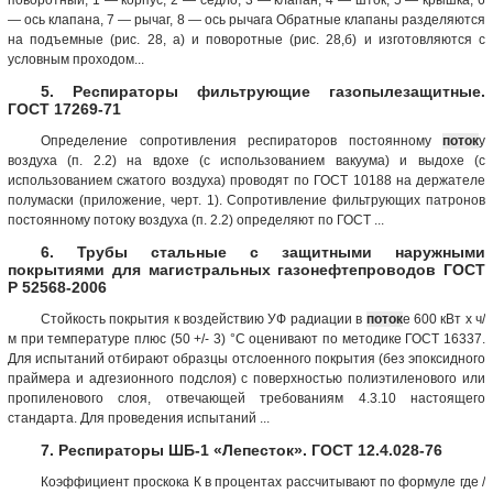
— ось клапана, 7 — рычаг, 8 — ось рычага Обратные клапаны разделяются
на подъемные (рис. 28, а) и поворотные (рис. 28,б) и изготовляются с
условным проходом...
5. Респираторы фильтрующие газопылезащитные.
ГОСТ 17269-71
Определение сопротивления респираторов постоянному
поток
у
воздуха (п. 2.2) на вдохе (с использованием вакуума) и выдохе (с
использованием сжатого воздуха) проводят по ГОСТ 10188 на держателе
полумаски (приложение, черт. 1). Сопротивление фильтрующих патронов
постоянному потоку воздуха (п. 2.2) определяют по ГОСТ ...
6. Трубы стальные с защитными наружными
покрытиями для магистральных газонефтепроводов ГОСТ
Р 52568-2006
Стойкость покрытия к воздействию УФ радиации в
поток
е 600 кВт x ч/
м при температуре плюс (50 +/- 3) °C оценивают по методике ГОСТ 16337.
Для испытаний отбирают образцы отслоенного покрытия (без эпоксидного
праймера и адгезионного подслоя) с поверхностью полиэтиленового или
пропиленового слоя, отвечающей требованиям 4.3.10 настоящего
стандарта. Для проведения испытаний ...
7. Респираторы ШБ-1 «Лепесток». ГОСТ 12.4.028-76
Коэффициент проскока К в процентах рассчитывают по формуле где /