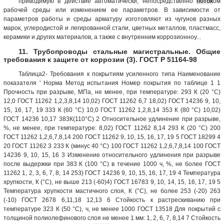
приводимую в действие автоматически, непосредственно
поток
ом
рабочей среды или изменением ее параметров. В зависимости от
параметров работы и среды арматуру изготовляют из чугунов разных
марок, углеродистой и легированной стали, цветных металлов, пластмасс,
керамики и других материалов, а также с внутренним коррозионноу...
11. Трубопроводы стальные магистральные. Общие
требования к защите от коррозии (3). ГОСТ Р 51164-98
Таблица2- Требования к покрытиям усиленного типа Наименование
показателя ' Норма Метод испытания Номер покрытия по таблице 1 1
Прочность при разрыве, МПа, не менее, при температуре: 293 К (20 °С)
12,0 ГОСТ 11262 1,2,3,8,14 10,02) ГОСТ 11262 6,7 18,02) ГОСТ 14236 9, 10,
15, 16, 17, 19 333 К (60 °С) 10,0 ГОСТ 11262 1,2,8,14 353 К (80 °С) 10,02)
ГОСТ 14236 10,17 383К(110°С) 2 Относительное удлинение при разрыве,
%, не менее, при температуре: 8,02) ГОСТ 11262 8,14 293 К (20 °С) 200
ГОСТ 11262 1,2,6,7,8,14 200 ГОСТ 11262 9, 10, 15, 16, 17, 19 5 ГОСТ 18299 4
20 ГОСТ 11262 3 233 К (минус 40 °С) 100 ГОСТ 11262 1,2,6,7,8,14 100 ГОСТ
14236 9, 10, 15, 16 3 Изменение относительного удлинения при разрыве
после выдержки при 383 К (100 °С) в течение 1000 ч, %, не более ГОСТ
11262 1, 2, 3, 6, 7, 8, 14 253) ГОСТ 14236 9, 10, 15, 16, 17, 19 4 Температура
хрупкости, К (°С), не выше 213 (-60)4) ГОСТ 16783 9, 10, 14, 15, 16, 17, 19 5
Температура хрупкости мастичного слоя, К (°С), не более 253 (-20) 263
(-10) ГОСТ 2678 6,11,18 12,13 6 Стойкость к растрескиванию при
температуре 323 К (50 °С), ч, не менее 1000 ГОСТ 13518 Для покрытий с
толщиной полиолефинового слоя не менее 1 мм: 1, 2, 6, 7, 8,14 7 Стойкость