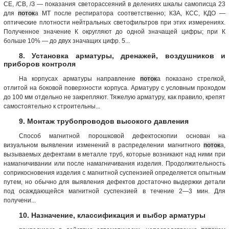
СЕ, /СВ, /З — показания светорассеяний в делениях шкалы самописца 23
для
поток
а МТ после респиратора соответственно; КЗА, КСС, КДО —
оптические плотности нейтральных светофильтров при этих измерениях.
Полученное значение К округляют до одной значащей цифры; при К
больше 10% — до двух значащих цифр. 5...
8. Установка арматуры, дренажей, воздушников и
приборов контроля
На корпусах арматуры направление
поток
а показано стрелкой,
отлитой на боковой поверхности корпуса. Арматуру с условным проходом
до 100 мм отдельно не закрепляют. Тяжелую арматуру, как правило, крепят
самостоятельно к строительны...
9. Монтаж трубопроводов высокого давления
Способ магнитной порошковой дефектоскопии основан на
визуальном выявлении изменений в распределении магнитного
поток
а,
вызываемых дефектами в металле труб, которые возникают над ними при
намагничивании или после намагничивания изделия. Продолжительность
соприкосновения изделия с магнитной суспензией определяется опытным
путем, но обычно для выявления дефектов достаточно выдержки детали
под осаждающейся магнитной суспензией в течение 2—3 мин. Для
получени...
10. Назначение, классификация и выбор арматуры