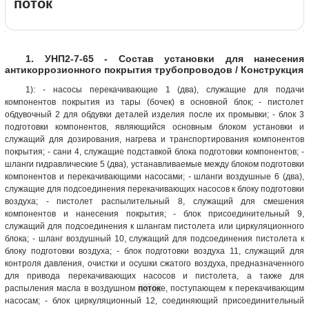
поток
1. УНП2-7-65 - Состав установки для нанесения
антикоррозионного покрытия трубопроводов / Конструкция
1): - насосы перекачивающие 1 (два), служащие для подачи
компонентов покрытия из тары (бочек) в основной блок; - пистолет
обдувочный 2 для обдувки деталей изделия после их промывки; - блок 3
подготовки компонентов, являющийся основным блоком установки и
служащий для дозирования, нагрева и транспортирования компонентов
покрытия; - сани 4, служащие подставкой блока подготовки компонентов; -
шланги гидравлические 5 (два), устанавливаемые между блоком подготовки
компонентов и перекачивающими насосами; - шланги воздушные 6 (два),
служащие для подсоединения перекачивающих насосов к блоку подготовки
воздуха; - пистолет распылительный 8, служащий для смешения
компонентов и нанесения покрытия; - блок присоединительный 9,
служащий для подсоединения к шлангам пистолета или циркуляционного
блока; - шланг воздушный 10, служащий для подсоединения пистолета к
блоку подготовки воздуха; - блок подготовки воздуха 11, служащий для
контроля давления, очистки и осушки сжатого воздуха, предназначенного
для привода перекачивающих насосов и пистолета, а также для
распыления масла в воздушном
поток
е, поступающем к перекачивающим
насосам; - блок циркуляционный 12, соединяющий присоединительный