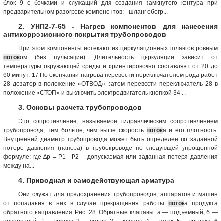
блок 9 с бочками и служащий для создания замкнутого контура при
предварительном разогреве компонентов; - шланг обогр...
2. УНП2-7-65 - Нагрев компонентов для нанесения
антикоррозионного покрытия трубопроводов
При этом компоненты истекают из циркуляционных шлангов ровным
поток
ом (без пульсации). Длительность циркуляции зависит от
температуры окружающей среды и ориентировочно составляет от 20 до
60 минут. 17 По окончании нагрева перевести переключателем рода работ
28 дозатор в положение «ОТВОД» затем перевести переключатель 28 в
положение «СТОП» и выключить электродвигатель кнопкой 34 ...
3. Основы расчета трубопроводов
Это сопротивление, называемое гидравлическим сопротивлением
трубопровода, тем больше, чем выше скорость
поток
а и его плотность.
Внутренний диаметр трубопровода может быть определен по заданной
потере давления (напора) в трубопроводе по следующей упрощенной
формуле: где ∆p = P1—Р2 —допускаемая или заданная потеря давления
между на...
4. Приводная и самодействующая арматура
Они служат для предохранения трубопроводов, аппаратов и машин
от попадания в них в случае прекращения работы
поток
а продукта
обратного направления. Рис. 28. Обратные клапаны: а — подъемный, б —
поворотный; 1 — корпус, 2 — седло, 3 — клапан, 4 — шток, 5 — крышка, 6