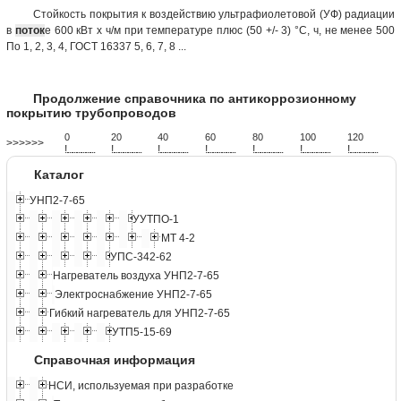
Стойкость покрытия к воздействию ультрафиолетовой (УФ) радиации
в
поток
е 600 кВт х ч/м при температуре плюс (50 +/- 3) °С, ч, не менее 500
По 1, 2, 3, 4, ГОСТ 16337 5, 6, 7, 8 ...
Продолжение справочника по антикоррозионному
покрытию трубопроводов
0
20
40
60
80
100
120
>>>>>>
!
.
.
.
.
.
.
.
.
.
.
.
.
.
.
.
.
.
.
.
!
.
.
.
.
.
.
.
.
.
.
.
.
.
.
.
.
.
.
.
!
.
.
.
.
.
.
.
.
.
.
.
.
.
.
.
.
.
.
.
!
.
.
.
.
.
.
.
.
.
.
.
.
.
.
.
.
.
.
.
!
.
.
.
.
.
.
.
.
.
.
.
.
.
.
.
.
.
.
.
!
.
.
.
.
.
.
.
.
.
.
.
.
.
.
.
.
.
.
.
!
.
.
.
.
.
.
.
.
.
.
.
.
.
.
.
.
.
.
.
Каталог
УНП2-7-65
УУТПО-1
МТ 4-2
УПС-342-62
Нагреватель воздуха УНП2-7-65
Электроснабжение УНП2-7-65
Гибкий нагреватель для УНП2-7-65
УТП5-15-69
Справочная информация
НСИ, используемая при разработке