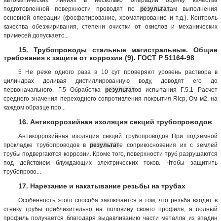
подготовленной поверхности проводят по
результат
ам выполнения
основной операции (фосфатирование, хроматирование и т.д.). Контроль
качества обезжиривания, степени очистки от окислов и механических
примесей допускаетс...
15. Трубопроводы стальные магистральные. Общие
требования к защите от коррозии (9). ГОСТ Р 51164-98
5 Не реже одного раза в 10 сут проверяют уровень раствора в
цилиндрах доливая дистиллированную воду, доводят его до
первоначального. Г.5 Обработка
результат
ов испытания Г.5.1 Расчет
среднего значения переходного сопротивления покрытия Riсp, Ом м2, на
каждом образце про...
16. Антикоррозийная изоляция секций трубопроводов
Антикоррозийная изоляция секций трубопроводов При подземной
прокладке трубопроводов в
результат
е соприкосновения их с землей
трубы подвергаются коррозии. Кроме того, поверхности труб разрушаются
под действием блуждающих электрических токов. Чтобы защитить
трубопрово...
17. Нарезание и накатывание резьбы на трубах
Особенность этого способа заключается в том, что резьба входит в
стенку трубы приблизительно на половину своего профиля, а полный
профиль получается благодаря выдавливанию части металла из впадин