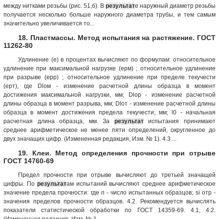
между нитками резьбы (рис. 51,б). В
результат
е наружный диаметр резьбы
получается несколько больше наружного диаметра трубы, и тем самым
значительно увеличивается то...
18. Пластмассы. Метод испытания на растяжение. ГОСТ
11262-80
Удлинение (e) в процентах вычисляют по формулам: относительное
удлинение при максимальной нагрузке (eрм) ; относительное удлинение
при разрыве (eрр) ; относительное удлинение при пределе текучести
(eрт), где Dlом - изменение расчетной длины образца в момент
достижения максимальной нагрузки, мм; Dlор - изменение расчетной
длины образца в момент разрыва, мм; Dlот - изменение расчетной длины
образца в момент достижения предела текучести, мм; l0 - начальная
расчетная длина образца, мм. За
результат
испытания принимают
среднее арифметическое не менее пяти определений, округленное до
двух значащих цифр. (Измененная редакция, Изм. № 1). 4.3....
19. Клеи. Метод определения прочности при отрыве
ГОСТ 14760-69
Предел прочности при отрыве вычисляют до третьей значащей
цифры. По
результат
ам испытаний вычисляют среднее арифметическое
значение предела прочности: где п - число испытанных образцов; si отр -
значения пределов прочности образцов. 4.2. Рекомендуется вычислять
показатели статистической обработки по ГОСТ 14359-69. 4.1, 4.2.
(Измененная редакция, Изм. № 1...