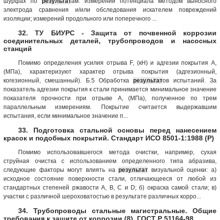
шурфах по
результат
ам: измерений потенциала методом выносного
электрода сравнения и/или обследования искателем повреждений
изоляции; измерений продольного или поперечного ...
32. ТУ БИУРС - Защита от почвенной коррозии
соединительных деталей, трубопроводов и насосных
станций
Помимо определения усилия отрыва F, (кН) и адгезии покрытия А,
(МПа), характеризуют характер отрыва покрытия (адгезионный,
когезионный, смешанный). Б.5 Обработка
результат
ов испытаний. За
показатель адгезии покрытия к стали принимается минимальное значение
показателя прочности при отрыве А, (МПа), полученное по трем
параллельным измерениям. Покрытие считается выдержавшим
испытания, если минимальное значение п...
33. Подготовка стальной основы перед нанесением
красок и подобных покрытий. Стандарт ИСО 8501-1:1988 (Р)
Помимо использовавшегося метода очистки, например, сухая
струйная очистка с использованием определенного типа абразива,
следующие факторы могут влиять на
результат
визуальной оценки: а)
исходное состояние поверхности стали, отличающееся от любой из
стандартных степеней ржавости А, В, С и D; б) окраска самой стали; в)
участки с различной шероховатостью в результате различных корро...
34. Трубопроводы стальные магистральные. Общие
требования к защите от коррозии (8). ГОСТ Р 51164-98