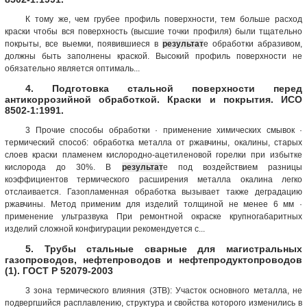
К тому же, чем грубее профиль поверхности, тем больше расход
краски чтобы вся поверхность (высшие точки профиля) были тщательно
покрыты, все выемки, появившиеся в
результат
е обработки абразивом,
должны быть заполнены краской. Высокий профиль поверхности не
обязательно является оптималь...
4. Подготовка стальной поверхности перед
антикоррозийной обработкой. Краски и покрытия. ИСО
8502-1:1991.
3 Прочие способы обработки · применение химических смывок ·
термический способ: обработка металла от ржавчины, окалины, старых
слоев краски пламенем кислородно-ацетиленовой горелки при избытке
кислорода до 30%. В
результат
е под воздействием разницы
коэффициентов термического расширения металла окалина легко
отслаивается. Газопламенная обработка вызывает также деградацию
ржавчины. Метод применим для изделий толщиной не менее 6 мм ·
применение ультразвука При ремонтной окраске крупногабаритных
изделий сложной конфигурации рекомендуется с...
5. Трубы стальные сварные для магистральных
газопроводов, нефтепроводов и нефтепродуктопроводов
(1). ГОСТ Р 52079-2003
3 зона термического влияния (ЗТВ): Участок основного металла, не
подвергшийся расплавлению, структура и свойства которого изменились в