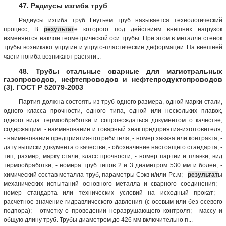
47. Радиусы изгиба труб
Радиусы изгиба труб Гнутьем труб называется технологический
процесс, В
результат
е которого под действием внешних нагрузок
изменяется наклон геометрической оси трубы. При этом в металле стенок
трубы возникают упругие и упруго-пластические деформации. На внешней
части погиба возникают растяги...
48. Трубы стальные сварные для магистральных
газопроводов, нефтепроводов и нефтепродуктопроводов
(3). ГОСТ Р 52079-2003
Партия должна состоять из труб одного размера, одной марки стали,
одного класса прочности, одного типа, одной или нескольких плавок,
одного вида термообработки и сопровождаться документом о качестве,
содержащим: - наименование и товарный знак предприятия-изготовителя;
- наименование предприятия-потребителя; - номер заказа или контракта; -
дату выписки документа о качестве; - обозначение настоящего стандарта; -
тип, размер, марку стали, класс прочности; - номер партии и плавки, вид
термообработки; - номера труб типов 2 и 3 диаметром 530 мм и более; -
химический состав металла труб, параметры Сэкв и/или Рс.м; -
результат
ы
механических испытаний основного металла и сварного соединения; -
номер стандарта или технических условий на исходный прокат; -
расчетное значение гидравлического давления (с осевым или без осевого
подпора); - отметку о проведении неразрушающего контроля; - массу и
общую длину труб. Трубы диаметром до 426 мм включительно п...