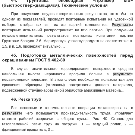
44. Грунтовка эпоксидная «Праймер МБ»
(быстроотверждающаяся). Технические условия
При получении неудовлетворительных результатов, хотя бы по
одному из показателей, проводят повторные испытания на удвоенной
выборке отобранных из тех же партий компонентов.
Результат
ы
повторных испытаний распространяют на всю партию. При получении
неудовлетворительных результатов повторных испытаний партию
Грунтовки бракуют. 3.6. Маркировку и упаковку продукта на соответствие п.
1.5. и п. 1.6. проверяют визуально. ...
45. Подготовка металлических поверхностей перед
окрашиванием ГОСТ 9.402-80
В случае значительного корродирования поверхности средняя
наибольшая высота неровности профиля больше в
результат
е
неравномерной коррозии. В этом случае необходимо пользоваться для
сравнения образцом (эталоном) поверхности данного материала,
подверженной струйно-абразивной обработке абразивным материа...
46. Резка труб
Все основные и вспомогательные операции механизированы, в
результат
е чего повышается производительность труда. Управляет
станком рабочий-газорезчик с общего пульта. Рис. 40. Станок для
газопламенной резки труб на патрубки: 1 — ведущий ролик, 2 —
фрикционный вращатель, 3 ...