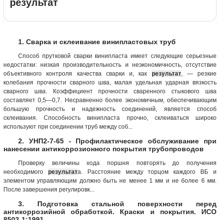
результат
1. Сварка и склеивание винипластовых труб
Способ прутковой сварки винипласта имеет следующие серьезные
недостатки: низкая производительность и неэкономичность, отсутствие
объективного контроля качества сварки и, как
результат
, — резкие
колебания прочности сварного шва, малая удельная ударная вязкость
сварного шва. Коэффициент прочности сваренного стыкового шва
составляет 0,5—0,7. Несравненно более экономичным, обеспечивающим
большую прочность и надежность соединений, является способ
склеивания. Способность винипласта прочно, склеиваться широко
используют при соединении труб между соб...
2. УНП2-7-65 - Профилактическое обслуживание при
нанесении антикоррозионного покрытия трубопроводов
Проверку величины хода поршня повторять до получения
необходимого
результат
а. Расстояние между торцом каждого ВБ и
элементом управляющим должно быть не менее 1 мм и не более 6 мм.
После завершения регулировк...
3. Подготовка стальной поверхности перед
антикоррозийной обработкой. Краски и покрытия. ИСО
8502-1:1991.