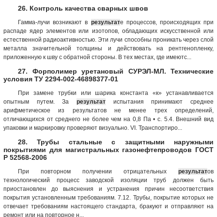
26. Контроль качества сварных швов
Гамма-лучи возникают в
результат
е процессов, происходящих при
распаде ядер элементов или изотопов, обладающих искусственной или
естественной радиоактивностью. Эти лучи способны проникать через слой
металла значительной толщины и действовать на рентгенопленку,
приложенную к шву с обратной стороны. В тех местах, где имеютс...
27. Форполимер уретановый СУРЭЛ-МЛ. Технические
условия ТУ 2294-002-46898377-01
При замене трубки или шарика константа «к» устанавливается
опытным путем. За
результат
испытания принимают среднее
арифметическое из результатов не менее трех определений,
отличающихся от среднего не более чем на 0,8 Па • с. 5.4. Внешний вид
упаковки и маркировку проверяют визуально. VI. Транспортиро...
28. Трубы стальные с защитными наружными
покрытиями для магистральных газонефтепроводов ГОСТ
Р 52568-2006
При повторном получении отрицательных
результат
ов
технологический процесс заводской изоляции труб должен быть
приостановлен до выяснения и устранения причин несоответствия
покрытия установленным требованиям. 7.12. Трубы, покрытие которых не
отвечает требованиям настоящего стандарта, бракуют и отправляют на
ремонт или на повторное н...