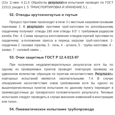
(15± 1) мин. 4.11.4. Обработку
результат
ов испытания проводят по ГОСТ
21513, раздел 1. 5. ТРАНСПОРТИРОВКА И ХРАНЕНИЕ 5.1. ...
52. Отводы крутоизогнутые и гнутые
Процесс протяжки происходит в печи 3 с местным нагревом газовыми
горелками 2. В
результат
е протяжки труб-заготовок по рогообразному
сердечнику получают отводы 180 или отводы 9.0° с требуемым радиусом
изгиба. Рис. 4. Схема процесса изготовления отводов горячей протяжки по
сердечнику: а-положение пресса в период загрузки труб-заготовок: 1-
сердечник 2 -газовая горелка, 3 - печь, 4 - штанга, 5 - трубы-заготовки, 6 -
захват, 7 - силовой замок ...
53. Очки защитные ГОСТ Р 12.4.013-97
При получении неудовлетворительных результатов хотя бы по
одному из проверяемых пунктов проводят повторную проверку на
удвоенном количестве образцов по пунктам несоответствия.
Результат
ы
повторных испытаний являются окончательными. 7.4. В случае
обнаружения несоответствия очков требованиям хотя бы одного из
вышеперечисленных пунктов испытания по данному пункту переводят в
приемосдаточные до трехкратного положительного результата. Типовые
испытания следует проводить в случае внесения изменений в конструкцию
или техно...
54. Пневматическое испытание трубопровода