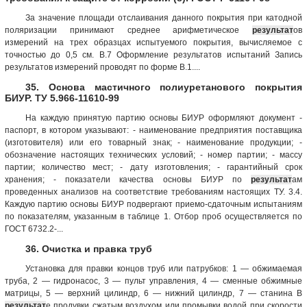
За значение площади отслаивания данного покрытия при катодной
поляризации принимают среднее арифметическое
результат
ов
измерений на трех образцах испытуемого покрытия, вычисляемое с
точностью до 0,5 см. В.7 Оформление результатов испытаний Запись
результатов измерений проводят по форме В.1....
35. Основа мастичного полиуретанового покрытия
БИУР. ТУ 5.966-11610-99
На каждую принятую партию основы БИУР оформляют документ -
паспорт, в котором указывают: - наименование предприятия поставщика
(изготовителя) или его товарный знак; - наименование продукции; -
обозначение настоящих технических условий; - номер партии; - массу
партии; количество мест; - дату изготовления; - гарантийный срок
хранения; - показатели качества основы БИУР по
результат
ам
проведенных анализов на соответствие требованиям настоящих ТУ. 3.4.
Каждую партию основы БИУР подвергают приемо-сдаточным испытаниям
по показателям, указанным в таблице 1. Отбор проб осуществляется по
ГОСТ 6732.2-...
36. Очистка и правка труб
Установка для правки концов труб или патрубков: 1 — обжимаемая
труба, 2 — гидронасос, 3 — пульт управления, 4 — сменные обжимные
матрицы, 5 — верхний цилиндр, 6 — нижний цилиндр, 7 — станина В
результат
е продувки сжатым воздухом или промывки водой при скорости