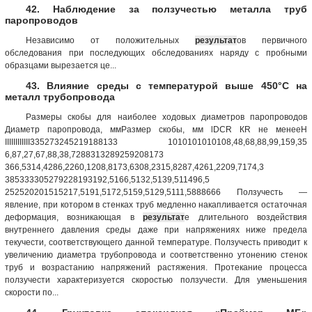
42. Наблюдение за ползучестью металла труб
паропроводов
Независимо от положительных
результат
ов первичного
обследования при последующих обследованиях наряду с пробными
образцами вырезается це...
43. Влияние среды с температурой выше 450°С на
металл трубопровода
Размеры скобы для наиболее ходовых диаметров паропроводов
Диаметр паропровода, ммРазмер скобы, мм lDСR КR не менееH
IIIIIIIIIIII335273245219188133 1010101010108,48,68,88,99,159,35
6,87,27,67,88,38,7288313289259208173
366,5314,4286,2260,1208,8173,6308,2315,8287,4261,2209,7174,3
385333305279228193192,5166,5132,5139,511496,5
252520201515217,5191,5172,5159,5129,5111,5888666 Ползучесть —
явление, при котором в стенках труб медленно накапливается остаточная
деформация, возникающая в
результат
е длительного воздействия
внутреннего давления среды даже при напряжениях ниже предела
текучести, соответствующего данной температуре. Ползучесть приводит к
увеличению диаметра трубопровода и соответственно утонению стенок
труб и возрастанию напряжений растяжения. Протекание процесса
ползучести характеризуется скоростью ползучести. Для уменьшения
скорости по...