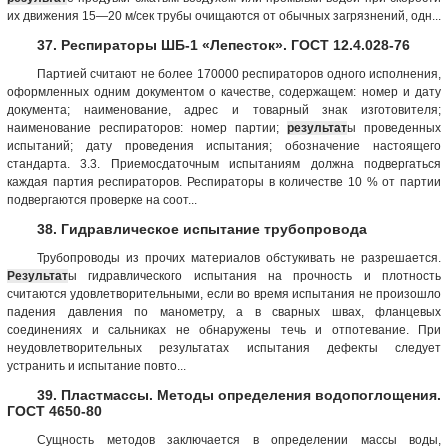
их движения 15—20 м/сек трубы очищаются от обычных загрязнений, одн...
37. Респираторы ШБ-1 «Лепесток». ГОСТ 12.4.028-76
Партией считают не более 170000 респираторов одного исполнения,
оформленных одним документом о качестве, содержащем: номер и дату
документа; наименование, адрес и товарный знак изготовителя;
наименование респираторов: номер партии;
результат
ы проведенных
испытаний; дату проведения испытания; обозначение настоящего
стандарта. 3.3. Приемосдаточным испытаниям должна подвергаться
каждая партия респираторов. Респираторы в количестве 10 % от партии
подвергаются проверке на соот...
38. Гидравлическое испытание трубопровода
Трубопроводы из прочих материалов обстукивать не разрешается.
Результат
ы гидравлического испытания на прочность и плотность
считаются удовлетворительными, если во время испытания не произошло
падения давления по манометру, а в сварных швах, фланцевых
соединениях и сальниках не обнаружены течь и отпотевание. При
неудовлетворительных результатах испытания дефекты следует
устранить и испытание повто...
39. Пластмассы. Методы определения водопоглощения.
ГОСТ 4650-80
Сущность методов заключается в определении массы воды,