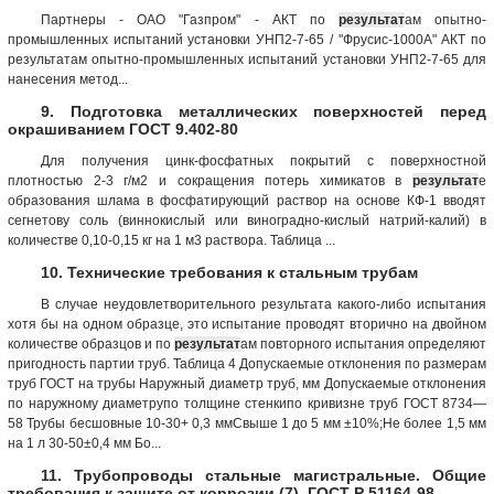
Партнеры - ОАО "Газпром" - АКТ по
результат
ам опытно-
промышленных испытаний установки УНП2-7-65 / "Фрусис-1000А" АКТ по
результатам опытно-промышленных испытаний установки УНП2-7-65 для
нанесения метод...
9. Подготовка металлических поверхностей перед
окрашиванием ГОСТ 9.402-80
Для получения цинк-фосфатных покрытий с поверхностной
плотностью 2-3 г/м2 и сокращения потерь химикатов в
результат
е
образования шлама в фосфатирующий раствор на основе КФ-1 вводят
сегнетову соль (виннокислый или виноградно-кислый натрий-калий) в
количестве 0,10-0,15 кг на 1 м3 раствора. Таблица ...
10. Технические требования к стальным трубам
В случае неудовлетворительного результата какого-либо испытания
хотя бы на одном образце, это испытание проводят вторично на двойном
количестве образцов и по
результат
ам повторного испытания определяют
пригодность партии труб. Таблица 4 Допускаемые отклонения по размерам
труб ГОСТ на трубы Наружный диаметр труб, мм Допускаемые отклонения
по наружному диаметрупо толщине стенкипо кривизне труб ГОСТ 8734—
58 Трубы бесшовные 10-30+ 0,3 ммСвыше 1 до 5 мм ±10%;Не более 1,5 мм
на 1 л 30-50±0,4 мм Бо...
11. Трубопроводы стальные магистральные. Общие
требования к защите от коррозии (7). ГОСТ Р 51164-98