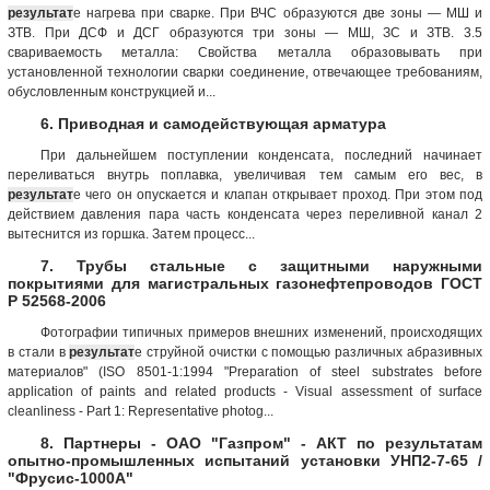
результат
е нагрева при сварке. При ВЧС образуются две зоны — МШ и
ЗТВ. При ДСФ и ДСГ образуются три зоны — МШ, ЗС и ЗТВ. 3.5
свариваемость металла: Свойства металла образовывать при
установленной технологии сварки соединение, отвечающее требованиям,
обусловленным конструкцией и...
6. Приводная и самодействующая арматура
При дальнейшем поступлении конденсата, последний начинает
переливаться внутрь поплавка, увеличивая тем самым его вес, в
результат
е чего он опускается и клапан открывает проход. При этом под
действием давления пара часть конденсата через переливной канал 2
вытеснится из горшка. Затем процесс...
7. Трубы стальные с защитными наружными
покрытиями для магистральных газонефтепроводов ГОСТ
Р 52568-2006
Фотографии типичных примеров внешних изменений, происходящих
в стали в
результат
е струйной очистки с помощью различных абразивных
материалов" (ISO 8501-1:1994 "Preparation of steel substrates before
application of paints and related products - Visual assessment of surface
cleanliness - Part 1: Representative photog...
8. Партнеры - ОАО "Газпром" - АКТ по результатам
опытно-промышленных испытаний установки УНП2-7-65 /
"Фрусис-1000А"