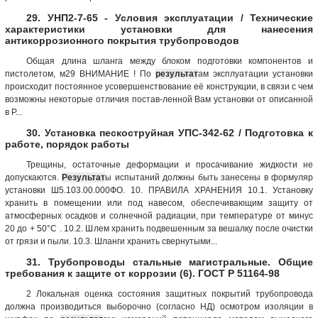
29. УНП2-7-65 - Условия эксплуатации / Технические
характеристики установки для нанесения
антикоррозионного покрытия трубопроводов
Общая длина шланга между блоком подготовки компонентов и
пистолетом, м29 ВНИМАНИЕ ! По
результат
ам эксплуатации установки
происходит постоянное усовершенствование её конструкции, в связи с чем
возможны некоторые отличия постав-ленной Вам установки от описанной
в Р...
30. Установка пескоструйная УПС-342-62 / Подготовка к
работе, порядок работы
Трещины, остаточные деформации и просачивание жидкости не
допускаются.
Результат
ы испытаний должны быть занесены в формуляр
установки Ш5.103.00.000ФО. 10. ПРАВИЛА ХРАНЕНИЯ 10.1. Установку
хранить в помещении или под навесом, обеспечивающим защиту от
атмосферных осадков и солнечной радиации, при температуре от минус
20 до + 50°С . 10.2. Шлем хранить подвешенным за вешалку после очистки
от грязи и пыли. 10.3. Шланги хранить свернутыми...
31. Трубопроводы стальные магистральные. Общие
требования к защите от коррозии (6). ГОСТ Р 51164-98
2 Локальная оценка состояния защитных покрытий трубопровода
должна производиться выборочно (согласно НД) осмотром изоляции в