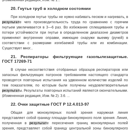
20. Гнутье труб в холодном состоянии
При холодном гнутье трубы не нужно набивать песком и нагревать, в
результат
е чего производительность труда по сравнению с горячим
гнутьем увеличивается в 3—6 раз. Во избежание сплющивания трубы и
потери устойчивости при гнутье в определенном диапазоне диаметров
применяют внутренние оправки, имеющие снаружи выемку (ручей) в
соответствии с размерами изгибаемой трубы или их комбинации.
Существует мног...
21. Респираторы фильтрующие газопылезащитные.
ГОСТ 17269-71
В случае несоответствия отобранных образцов респираторов или
запасных фильтрующих патронов требованиям настоящего стандарта
проводятся повторные испытания на удвоенном количестве изделий по
тем показателям, по которым были получены неудовлетворительные
результат
ы. Результаты повторных испытаний являются окончательными.
(Измененная редакция, Изм. № 2). 3.6. ...
22. Очки защитные ГОСТ Р 12.4.013-97
Общая для монокулярных полей зрения наружная линия
представляет собой границу площади бинокулярного поля зрения. Линия,
полученная в
результат
е пересечения границ монокулярных полей
зрения, представляет собой границу центральной зоны бинокулярного