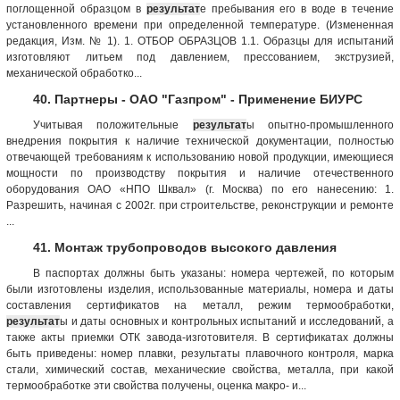
поглощенной образцом в
результат
е пребывания его в воде в течение
установленного времени при определенной температуре. (Измененная
редакция, Изм. № 1). 1. ОТБОР ОБРАЗЦОВ 1.1. Образцы для испытаний
изготовляют литьем под давлением, прессованием, экструзией,
механической обработко...
40. Партнеры - ОАО "Газпром" - Применение БИУРС
Учитывая положительные
результат
ы опытно-промышленного
внедрения покрытия к наличие технической документации, полностью
отвечающей требованиям к использованию новой продукции, имеющиеся
мощности по производству покрытия и наличие отечественного
оборудования ОАО «НПО Шквал» (г. Mоcква) по eго нанесению: 1.
Разрешить, начиная с 2002г. при строительстве, реконструкции и ремонте
...
41. Монтаж трубопроводов высокого давления
В паспортах должны быть указаны: номера чертежей, по которым
были изготовлены изделия, использованные материалы, номера и даты
составления сертификатов на металл, режим термообработки,
результат
ы и даты основных и контрольных испытаний и исследований, а
также акты приемки ОТК завода-изготовителя. В сертификатах должны
быть приведены: номер плавки, результаты плавочного контроля, марка
стали, химический состав, механические свойства, металла, при какой
термообработке эти свойства получены, оценка макро- и...