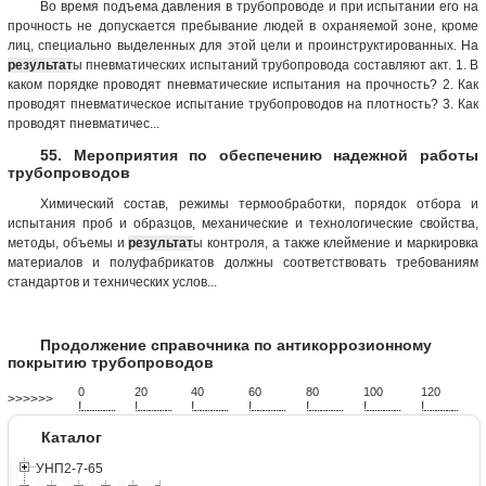
Во время подъема давления в трубопроводе и при испытании его на
прочность не допускается пребывание людей в охраняемой зоне, кроме
лиц, специально выделенных для этой цели и проинструктированных. На
результат
ы пневматических испытаний трубопровода составляют акт. 1. В
каком порядке проводят пневматические испытания на прочность? 2. Как
проводят пневматическое испытание трубопроводов на плотность? 3. Как
проводят пневматичес...
55. Мероприятия по обеспечению надежной работы
трубопроводов
Химический состав, режимы термообработки, порядок отбора и
испытания проб и образцов, механические и технологические свойства,
методы, объемы и
результат
ы контроля, а также клеймение и маркировка
материалов и полуфабрикатов должны соответствовать требованиям
стандартов и технических услов...
Продолжение справочника по антикоррозионному
покрытию трубопроводов
0
20
40
60
80
100
120
>>>>>>
!
.
.
.
.
.
.
.
.
.
.
.
.
.
.
.
.
.
.
.
!
.
.
.
.
.
.
.
.
.
.
.
.
.
.
.
.
.
.
.
!
.
.
.
.
.
.
.
.
.
.
.
.
.
.
.
.
.
.
.
!
.
.
.
.
.
.
.
.
.
.
.
.
.
.
.
.
.
.
.
!
.
.
.
.
.
.
.
.
.
.
.
.
.
.
.
.
.
.
.
!
.
.
.
.
.
.
.
.
.
.
.
.
.
.
.
.
.
.
.
!
.
.
.
.
.
.
.
.
.
.
.
.
.
.
.
.
.
.
.
Каталог
УНП2-7-65