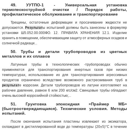
49. УУТПО-1 - Универсальная установка
термопескоструйной очистки / Порядок работы,
профилактическое обслуживание и транспортирование
Трещины, остаточные деформации и просачивание жидкости не
допускаются.
Результат
ы испытаний должны быть занесены в формуляр
установки Ш5.052.00.000ФО. 12. ПРАВИЛА ХРАНЕНИЯ 12.1. Изделие
хранить в помещении, обеспечивающим защиту от атмосферных осадков и
солнечной радиаци...
50. Трубы и детали трубопроводов из цветных
металлов и их сплавов
Латунные трубы в технологических -трубопроводах обычно
применяются для транспортирования инертных газов при низких
температурах, использование их для транспортирования агрессивных
продуктов ограничено вследствие возможного растрескивания труб в
результат
е коррозии. Детали трубопроводов из латуни изготовляют на
рабочее давление, равное 6 или 200 кгс/см2. Свинцовые трубы обладают
очень высокой коррозийной стойкостью;...
51. Грунтовка эпоксидная «Праймер МБ»
(быстроотверждающаяся). Технические условия. Методы
испытаний.
После окончания испытания пластины извлекают из эксикатора,
охлаждают в дистиллированной воде до температуры (20±5)°С в течение