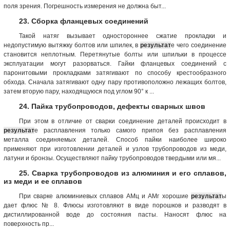
поля зрения. Погрешность измерения не должна быт...
23. Сборка фланцевых соединений
Такой натяг вызывает одностороннее сжатие прокладки и
недопустимую вытяжку болтов или шпилек, в
результат
е чего соединение
становится неплотным. Перетянутые болты или шпильки в процессе
эксплуатации могут разорваться. Гайки фланцевых соединений с
паронитовыми прокладками затягивают по способу крестообразного
обхода. Сначала затягивают одну пару противоположно лежащих болтов,
затем вторую пару, находящуюся под углом 90° к ...
24. Пайка трубопроводов, дефекты сварных швов
При этом в отличие от сварки соединение деталей происходит в
результат
е расплавления только самого припоя без расплавления
металла соединяемых деталей. Способ пайки наиболее широко
применяют при изготовлении деталей и узлов трубопроводов из меди,
латуни и бронзы. Осуществляют пайку трубопроводов твердыми или мя...
25. Сварка трубопроводов из алюминия и его сплавов,
из меди и ее сплавов
При сварке алюминиевых сплавов АМц и АМг хорошие
результат
ы
дает флюс № 8. Флюсы изготовляют в виде порошков и разводят в
дистиллированной воде до состояния пасты. Наносят флюс на
поверхность пр...