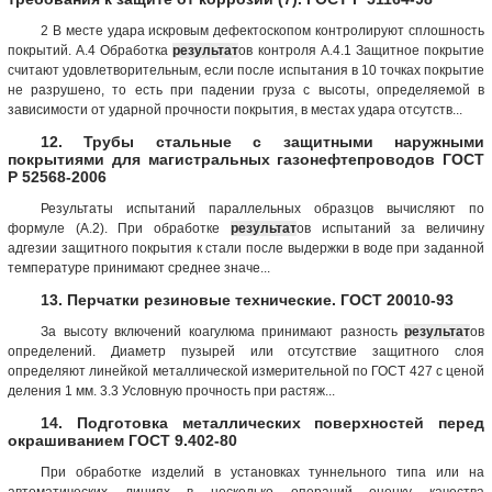
2 В месте удара искровым дефектоскопом контролируют сплошность
покрытий. А.4 Обработка
результат
ов контроля А.4.1 Защитное покрытие
считают удовлетворительным, если после испытания в 10 точках покрытие
не разрушено, то есть при падении груза с высоты, определяемой в
зависимости от ударной прочности покрытия, в местах удара отсутств...
12. Трубы стальные с защитными наружными
покрытиями для магистральных газонефтепроводов ГОСТ
Р 52568-2006
Результаты испытаний параллельных образцов вычисляют по
формуле (А.2). При обработке
результат
ов испытаний за величину
адгезии защитного покрытия к стали после выдержки в воде при заданной
температуре принимают среднее значе...
13. Перчатки резиновые технические. ГОСТ 20010-93
За высоту включений коагулюма принимают разность
результат
ов
определений. Диаметр пузырей или отсутствие защитного слоя
определяют линейкой металлической измерительной по ГОСТ 427 с ценой
деления 1 мм. 3.3 Условную прочность при растяж...
14. Подготовка металлических поверхностей перед
окрашиванием ГОСТ 9.402-80
При обработке изделий в установках туннельного типа или на
автоматических линиях в несколько операций оценку качества