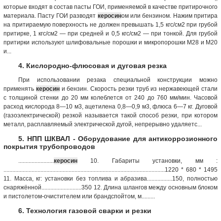
которые входят в состав пасты ГОИ, применяемой в качестве притирочного
материала. Пасту ГОИ разводят
керосин
ом или бензином. Нажим притира
на притираемую поверхность не должен превышать 1,5 кгс/см2 при грубой
притирке, 1 кгс/см2 — при средней и 0,5 кгс/см2 — при тонкой. Для грубой
притирки используют шлифовальные порошки и микропорошки М28 и М20
и...
4. Кислородно-флюсовая и дуговая резка
При использовании резака специальной конструкции можно
применять
керосин
и бензин. Скорость резки труб из нержавеющей стали
с толщиной стенки до 20 мм колеблется от 240 до 760 мм/мин. Часовой
расход кислорода 8—10 м3, ацетилена 0,8—0,9 м3, флюса 6—7 кг. Дуговой
(газоэлектрической) резкой называется такой способ резки, при котором
металл, расплавляемый электрической дугой, непрерывно удаляетс...
5. НПП ШКВАЛ - Оборудование для антикоррозионного
покрытия трубопроводов
........................
керосин
10. Габариты установки, мм :
.............................................................................................................1220 * 680 * 1495
11. Масса, кг: установки без топлива и абразива.................150, полностью
снаряжённой...........................350 12. Длина шлангов между основным блоком
и пистолетом-очистителем или брандспойтом, м.........
6. Технология газовой сварки и резки