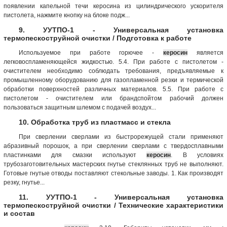
появлении капельной течи керосина из цилиндрического ускорителя
пистолета, нажмите кнопку на блоке подж...
9. УУТПО-1 - Универсальная установка
термопескоструйной очистки / Подготовка к работе
Используемое при работе горючее -
керосин
является
легковоспламеняющейся жидкостью. 5.4. При работе с пистолетом -
очистителем необходимо соблюдать требования, предъявляемые к
промышленному оборудованию для газопламенной резки и термической
обработки поверхностей различных материалов. 5.5. При работе с
пистолетом - очистителем или брандспойтом рабочий должен
пользоваться защитным шлемом с подачей воздух...
10. Обработка труб из пластмасс и стекла
При сверлении сверлами из быстрорежущей стали применяют
абразивный порошок, а при сверлении сверлами с твердосплавными
пластинками для смазки используют
керосин
. В условиях
трубозаготовительных мастерских гнутье стеклянных труб не выполняют.
Готовые гнутые отводы поставляют стекольные заводы. 1. Как производят
резку, гнутье...
11. УУТПО-1 - Универсальная установка
термопескоструйной очистки / Технические характеристики
и состав