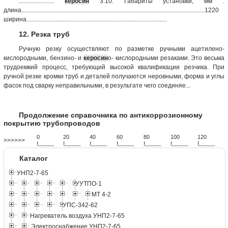
.......................
керосин
3.10. Габариты установки, мм :
длина........................................................................................................................1220
ширина............................................................................................
12. Резка труб
Ручную резку осуществляют по разметке ручными ацетилено-
кислородными, бензино- и
керосин
о- кислородными резаками. Это весьма
трудоемкий процесс, требующий высокой квалификации резчика. При
ручной резке кромки труб и деталей получаются неровными, форма и углы
фасок под сварку неправильными, в результате чего соединяе...
Продолжение справочника по антикоррозионному
покрытию трубопроводов
0
20
40
60
80
100
120
>>>>>>
!
.
.
.
.
.
.
.
.
.
.
.
.
.
.
.
.
.
.
.
!
.
.
.
.
.
.
.
.
.
.
.
.
.
.
.
.
.
.
.
!
.
.
.
.
.
.
.
.
.
.
.
.
.
.
.
.
.
.
.
!
.
.
.
.
.
.
.
.
.
.
.
.
.
.
.
.
.
.
.
!
.
.
.
.
.
.
.
.
.
.
.
.
.
.
.
.
.
.
.
!
.
.
.
.
.
.
.
.
.
.
.
.
.
.
.
.
.
.
.
!
.
.
.
.
.
.
.
.
.
.
.
.
.
.
.
.
.
.
.
Каталог
УНП2-7-65
УУТПО-1
МТ 4-2
УПС-342-62
Нагреватель воздуха УНП2-7-65
Электроснабжение УНП2-7-65