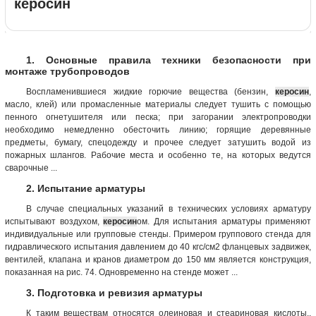
керосин
1. Основные правила техники безопасности при
монтаже трубопроводов
Воспламенившиеся жидкие горючие вещества (бензин,
керосин
,
масло, клей) или промасленные материалы следует тушить с помощью
пенного огнетушителя или песка; при загорании электропроводки
необходимо немедленно обесточить линию; горящие деревянные
предметы, бумагу, спецодежду и прочее следует затушить водой из
пожарных шлангов. Рабочие места и особенно те, на которых ведутся
сварочные ...
2. Испытание арматуры
В случае специальных указаний в технических условиях арматуру
испытывают воздухом,
керосин
ом. Для испытания арматуры применяют
индивидуальные или групповые стенды. Примером группового стенда для
гидравлического испытания давлением до 40 кгс/см2 фланцевых задвижек,
вентилей, клапана и кранов диаметром до 150 мм является конструкция,
показанная на рис. 74. Одновременно на стенде может ...
3. Подготовка и ревизия арматуры
К таким веществам относятся олеиновая и стеариновая кислоты,,