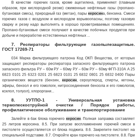
В качестве горючих газов, кроме ацетилена, применяют (главным
образом, при кислородной резке) сжиженные нефтяные газы (пропано-
бутановая смесь), природный газ (метан), пары
керосин
а, бензина. Смеси
горючих газов с воздухом и кислородом взрывоопасны, поэтому газовую
сварку и резку надо выполнять в хорошо проветриваемых помещениях.
Пропано-бутановые смеси получают в качестве побочных продуктов при
добыче и переработке естественных нефтяных ...
7. Респираторы фильтрующие газопылезащитные.
ГОСТ 17269-71
034 Марка фильтрующего патрона Код ОКП Вещества, от которых
защищают респираторы респиратора запасного фильтрующего патрона
запасного фильтра РУ – 60м РУ – 60му РУ – 60м РУ – 60му ФГП-310А А 25
6823 0101 25 6323 0201 25 6823 0101 25 6832 0801 25 6832 0400 Пары
органических веществ (бензин,
керосин
, сероуглерод, спирты, кетоны,
эфиры, бензол и его гомо­логи, нитросоединения бензола и его гомологов,
ксилол, толуол), хлороргани...
8. УУТПО-1 - Универсальная установка
термопескоструйной очистки / Порядок работы,
профилактическое обслуживание и транспортирование
Залейте в бак блока горючего
керосин
. Полная заправка составляет
25 литров керосина. 8.5. При запуске воспламенение горючей смеси в
пистолете осуществляется от блока поджига. 8.6. Закрепите пистолет на
специальной подставке. 8.7. Откройте кран горючего на пистолете. 8.8. При