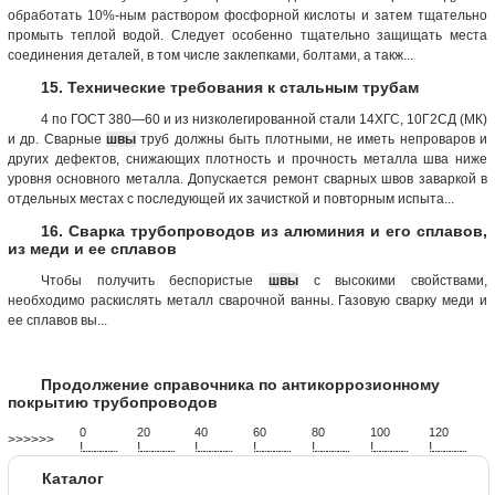
обработать 10%-ным раствором фосфорной кислоты и затем тщательно
промыть теплой водой. Следует особенно тщательно защищать места
соединения деталей, в том числе заклепками, болтами, а такж...
15. Технические требования к стальным трубам
4 по ГОСТ 380—60 и из низколегированной стали 14ХГС, 10Г2СД (МК)
и др. Сварные
швы
труб должны быть плотными, не иметь непроваров и
других дефектов, снижающих плотность и прочность металла шва ниже
уровня основного металла. Допускается ремонт сварных швов заваркой в
отдельных местах с последующей их зачисткой и повторным испыта...
16. Сварка трубопроводов из алюминия и его сплавов,
из меди и ее сплавов
Чтобы получить беспористые
швы
с высокими свойствами,
необходимо раскислять металл сварочной ванны. Газовую сварку меди и
ее сплавов вы...
Продолжение справочника по антикоррозионному
покрытию трубопроводов
0
20
40
60
80
100
120
>>>>>>
!
.
.
.
.
.
.
.
.
.
.
.
.
.
.
.
.
.
.
.
!
.
.
.
.
.
.
.
.
.
.
.
.
.
.
.
.
.
.
.
!
.
.
.
.
.
.
.
.
.
.
.
.
.
.
.
.
.
.
.
!
.
.
.
.
.
.
.
.
.
.
.
.
.
.
.
.
.
.
.
!
.
.
.
.
.
.
.
.
.
.
.
.
.
.
.
.
.
.
.
!
.
.
.
.
.
.
.
.
.
.
.
.
.
.
.
.
.
.
.
!
.
.
.
.
.
.
.
.
.
.
.
.
.
.
.
.
.
.
.
Каталог