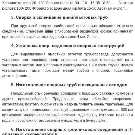
Хлорное железо 20- 120 Серная кислота 80- 110 - 15-35 10-60 - - - Азотная
кислота 100- 200 Фтористо водоро дная кислота 15-50 Азотная кисло т...
3. Сварка и склеивание винипластовых труб
При прутковой сварке наибольшей прочностью обладает стыковое
соединение. Стыковые
швы
с V-образной разделкой кромок применяют
при толщине свариваемых изделий свыше 4 мм. Спосо...
4. Установка опор, подвесок и опорных конструкций
Для выравнивания высотных отметок трубопровода допускается
установка под подо
швы
опор стальных прокладок с приваркой их к
закладным частям или к опорным конструкциям. Ни в коем случае нельзя
устанавливать такие прокладки между трубой и опорой. Подвижные
детали (ролики,...
5. Изготовление сварных труб и секционных отводов
Продольный стык обечайки собирают с помощью стяжных хомутов и
других приспособлений. Продольные
швы
обечайки сваривают-
автоматами, поэтому сборку стыка надо выполнять очень тщательно. Для
сварки изнутри продольного шва труб с условным проходом свыше 300 мм
применяют модернизированный автомат АДФ-500, у которого механизм
подачи проволоки с токосьемным мундштуком и бункер для ...
6. Изготовление сварных тройниковых соединений и П-
образных компенсаторов