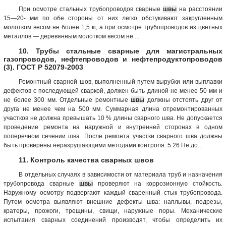
При осмотре стальных трубопроводов сварные
швы
на расстоянии
15—20- мм по обе стороны от них легко обстукивают закругленным
молотком весом не более 1,5 кг, а при осмотре трубопроводов из цветных
металлов — деревянным молотком весом не ...
10. Трубы стальные сварные для магистральных
газопроводов, нефтепроводов и нефтепродуктопроводов
(3). ГОСТ Р 52079-2003
Ремонтный сварной шов, выполненный путем вырубки или выплавки
дефектов с последующей сваркой, должен быть длиной не менее 50 мм и
не более 300 мм. Отдельные ремонтные
швы
должны отстоять друг от
друга не менее чем на 500 мм. Суммарная длина отремонтированных
участков не должна превышать 10 % длины сварного шва. Не допускается
проведение ремонта на наружной и внутренней сторонах в одном
поперечном сечении шва. После ремонта участки сварного шва должны
быть проверены неразрушающими методами контроля. 5.26 Не до...
11. Контроль качества сварных швов
В отдельных случаях в зависимости от материала труб и назначения
трубопровода сварные
швы
проверяют на коррозионную стойкость.
Наружному осмотру подвергают каждый сваренный стык трубопровода.
Путем осмотра выявляют внешние дефекты шва: наплывы, подрезы,
кратеры, прожоги, трещины, свищи, наружные поры. Механические
испытания сварных соединений производят, чтобы определить их