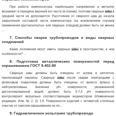
При работе компенсатора наибольшее напряжение в металле
возникает в середине верхней его части (в спинке), поэтому сварные
швы
в
средней части не допускаются. Расстояние от сварного шва до начала
закругления составной части компенсатора (за исключением случаев
применения крутоизогнутых или сварных отводов).должно быть не менее
...
7. Способы сварки трубопроводов и виды сварных
соединений
Какие положения могут иметь сварные
швы
в пространстве, в чем
особенности? ...
8. Подготовка металлических поверхностей перед
окрашиванием ГОСТ 9.402-80
Сварные швы должны быть очищены от шлака и неплотно
прилегающей окалины. Сварные
швы
после сварки электродами с
флюсовым покрытием должны быть очищены от валета флюса и
нейтрализованы. Значение рН поверхности, увлажненной
дистиллированной водой, должно быть 5-7,5 рН поверхности
контролируют визуально соответствующим индикатором (Измененная
редакция, Изм. № 2, 3). 1.8. Поверхности изделий с четвертой степенью
очистки от окислов окрашиванию не по...
9. Гидравлическое испытание трубопровода