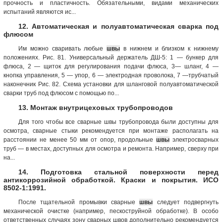
прочность и пластичность. Обязательными, видами механических
испытаний являются ис...
12. Автоматическая и полуавтоматическая сварка под
флюсом
Им можно сваривать любые
швы
в нижнем и близком к нижнему
положениях. Рис. 81. Универсальный держатель ДШ-5: 1 — бункер для
флюса, 2 — щиток для регулирования подачи флюса, 3— шланг, 4 —
кнопка управления, 5 — упор, 6 — электродная проволока, 7 —трубчатый
наконечник Рис. 82. Схема установки для шланговой полуавтоматической
сварки труб под флюсом с помощью по...
13. Монтаж внутрицеховых трубопроводов
Для того чтобы все сварные швы трубопровода были доступны для
осмотра, сварные стыки рекомендуется при монтаже располагать на
расстоянии не менее 50 мм от опор, продольные
швы
электросварных
труб — в местах, доступных для осмотра и ремонта. Например, сверху при
на...
14. Подготовка стальной поверхности перед
антикоррозийной обработкой. Краски и покрытия. ИСО
8502-1:1991.
После тщательной промывки сварные
швы
следует подвергнуть
механической очистке (например, пескоструйной обработке). В особо
ответственных случаях зону сварных швов дополнительно рекомендуется