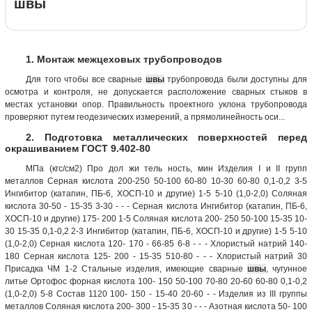
швы
1. Монтаж межцеховых трубопроводов
Для того чтобы все сварные
швы
трубопровода были доступны для
осмотра и контроля, не допускается расположение сварных стыков в
местах установки опор. Правильность проектного уклона трубопровода
проверяют путем геодезических измерений, а прямолинейность оси...
2. Подготовка металлических поверхностей перед
окрашиванием ГОСТ 9.402-80
МПа (кгс/см2) Про дол жи тель ность, мин Изделия I и II групп
металлов Серная кислота 200-250 50-100 60-80 10-30 60-80 0,1-0,2 3-5
Ингибитор (катапин, ПБ-6, ХОСП-10 и другие) 1-5 5-10 (1,0-2,0) Соляная
кислота 30-50 - 15-35 3-30 - - - Серная кислота Ингибитор (катапин, ПБ-6,
ХОСП-10 и другие) 175- 200 1-5 Соляная кислота 200- 250 50-100 15-35 10-
30 15-35 0,1-0,2 2-3 Ингибитор (катапин, ПБ-6, ХОСП-10 и другие) 1-5 5-10
(1,0-2,0) Серная кислота 120- 170 - 66-85 6-8 - - - Хлористый натрий 140-
180 Серная кислота 125- 200 - 15-35 510-80 - - - Хлористый натрий 30
Присадка ЧМ 1-2 Стальные изделия, имеющие сварные
швы
, чугунное
литье Ортофос форная кислота 100- 150 50-100 70-80 20-60 60-80 0,1-0,2
(1,0-2,0) 5-8 Состав 1120 100- 150 - 15-40 20-60 - - Изделия из III группы
металлов Соляная кислота 200- 300 - 15-35 30 - - - Азотная кислота 50- 100