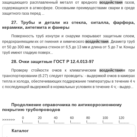
защищающего расплавленный металл от вредного
воздействия
газов,
содержащихся в атмосфере. Основными преимуществами сварки в среде
защитного газа перед ...
27. Трубы и детали из стекла, ситалла, фарфора,
керамики, антегмита и фанеры
Поверхность труб изнутри и снаружи покрывают защитным слоем,
предохраняющим их от гниения и химического
воздействия
. Диаметр труб
от 50 до 300 мм, толщина стенок от 6,5 до 13 мм и длина от 5 до 7 м. Концы
труб имеют гладкую поверх...
28. Очки защитные ГОСТ Р 12.4.013-97
Проверку стойкости очков к климатическим
воздействия
м при
транспортировании (6.27) следует проводить: - выдержкой очков в камерах
тепла и холода, обеспечивающих поддержание температуры в течение 4 ч
с последующей выдержкой в нормальных условиях в течение 4 ч; - выдер...
Продолжение справочника по антикоррозионному
покрытию трубопроводов
0
20
40
60
80
100
120
>>>>>>
!
.
.
.
.
.
.
.
.
.
.
.
.
.
.
.
.
.
.
.
!
.
.
.
.
.
.
.
.
.
.
.
.
.
.
.
.
.
.
.
!
.
.
.
.
.
.
.
.
.
.
.
.
.
.
.
.
.
.
.
!
.
.
.
.
.
.
.
.
.
.
.
.
.
.
.
.
.
.
.
!
.
.
.
.
.
.
.
.
.
.
.
.
.
.
.
.
.
.
.
!
.
.
.
.
.
.
.
.
.
.
.
.
.
.
.
.
.
.
.
!
.
.
.
.
.
.
.
.
.
.
.
.
.
.
.
.
.
.
.
Каталог