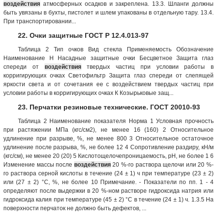
воздействия
атмосферных осадков и закреплена. 13.3. Шланги должны
быть увязаны в бухты, пистолет и шлем упакованы в отдельную тару. 13.4.
При транспортировании...
22. Очки защитные ГОСТ Р 12.4.013-97
Таблица 2 Тип очков Вид стекла Применяемость Обозна­чение
Наименование Н Насадные защит­ные очки Бесцветное Защита глаз
спереди от
воздействия
твердых частиц при условии работы в
корригирующих очках Светофильтр Защита глаз спереди от слепящей
яркости света и от сочетания ее с воздействием твердых частиц при
условии работы в корригирующих очках К Козырьковые защ...
23. Перчатки резиновые технические. ГОСТ 20010-93
Таблица 2 Наименование показателя Норма 1 Условная прочность
при растяжении МПа (кгс/см2), не менее 16 (160) 2 Относительное
удлинение при разрыве, %, не менее 800 3 Относительное остаточное
удлинение после разрыва, %, не более 12 4 Сопротивление раздиру, кН/м
(кгс/см), не менее 20 (20) 5 Кислотощелочепроницаемость, рН, не более 1 6
Изменение массы после
воздействия
20 %-го раствора щелочи или 20 %-
го раствора серной кислоты в течение (24 ± 1) ч при температуре (23 ± 2)
или (27 ± 2) °С, %, не более 10 Примечание. - Показатели по пп. 1 - 4
определяют после выдержки в 20 %-ном растворе гидроксида натрия или
гидроксида калия при температуре (45 ± 2) °С в течение (24 ± 1) ч. 1.3.5 На
поверхности перчаток не должно быть дефектов, ...