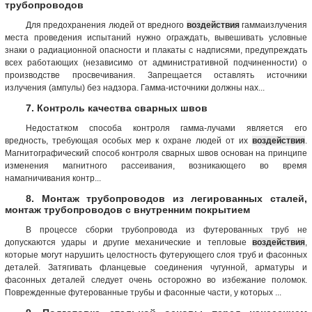
трубопроводов
Для предохранения людей от вредного
воздействия
гаммаизлучения
места проведения испытаний нужно ограждать, вывешивать условные
знаки о радиационной опасности и плакаты с надписями, предупреждать
всех работающих (независимо от административной подчиненности) о
производстве просвечивания. Запрещается оставлять источники
излучения (ампулы) без надзора. Гамма-источники должны нах...
7. Контроль качества сварных швов
Недостатком способа контроля гамма-лучами является его
вредность, требующая особых мер к охране людей от их
воздействия
.
Магнитографический способ контроля сварных швов основан на принципе
изменения магнитного рассеивания, возникающего во время
намагничивания контр...
8. Монтаж трубопроводов из легированных сталей,
монтаж трубопроводов с внутренним покрытием
В процессе сборки трубопровода из футерованных труб не
допускаются удары и другие механические и тепловые
воздействия
,
которые могут нарушить целостность футерующего слоя труб и фасонных
деталей. Затягивать фланцевые соединения чугунной, арматуры и
фасонных деталей следует очень осторожно во избежание поломок.
Поврежденные футерованные трубы и фасонные части, у которых ...