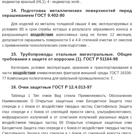
индикатор красный (НL1); 4 - индикатор зелё...
14. Подготовка металлических поверхностей перед
окрашиванием ГОСТ 9.402-80
Для изделий из металла толщиной свыше 4 мм, эксплуатируемых в
условиях В5 и срок службы которых в результате абразивного износа и
разрушающего
воздействия
агрессивных сред не более 12 месяцев,
допускается окрашивать поверхности 3 и 4-й степеней очистки от окислов
с применением технологических схем подготовки ...
15. Трубопроводы стальные магистральные. Общие
требования к защите от коррозии (1). ГОСТ Р 51164-98
Категории, условия эксплуатации, хранения и транспортирования в
части
воздействия
климатических факторов внешней среды ГОСТ 16336-
77 Композиции полиэтилена для кабельной промышленности. Т...
16. Очки защитные ГОСТ Р 12.4.013-97
Таблица 1 Тип очков Вид стекла Применяемость Обозна­чение
Наименование О Открытые защит­ные очки Бесцветное Защита глаз
спереди и с боков от воздействия твердых частиц Светофильтр Защита
глаз спереди и с боков от слепящей яркости света, ультрафиолетового,
инфракрасного излучений и от сочетания излучений указанных видов с
воздействием твердых частиц 00 Открытые откид­ные защитные очки
Бесцветное Защита глаз спереди и с боков от воздействия твердых частиц
Светофильтр Защита глаз спереди и с боков от слепящей яркости света,