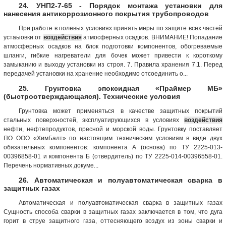
24. УНП2-7-65 - Порядок монтажа установки для
нанесения антикоррозионного покрытия трубопроводов
При работе в полевых условиях принять меры по защите всех частей
устаыовки от
воздействия
атмосферных осадков. ВНИМАНИЕ! Попадание
атмосферных осадков на блок подготовки компонентов, обогреваемые
шланги, гибкие нагреватели для бочек может привести к короткому
замыканию и выходу установки из строя. 7. Правила хранения 7.1. Перед
передачей установки на хранение необходимо отсоединить о...
25. Грунтовка эпоксидная «Праймер МБ»
(быстроотверждающаяся). Технические условия
Грунтовка может применяться в качестве защитных покрытий
стальных поверхностей, эксплуатирующихся в условиях
воздействия
нефти, нефтепродуктов, пресной и морской воды. Грунтовку поставляет
ПО ООО «ХимБалт» по настоящим техническим условиям в виде двух
обязательных компонентов: компонента А (основа) по ТУ 2225-013-
00396858-01 и компонента Б (отвердитель) по ТУ 2225-014-00396558-01.
Перечень нормативных докуме...
26. Автоматическая и полуавтоматическая сварка в
защитных газах
Автоматическая и полуавтоматическая сварка в защитных газах
Сущность способа сварки в защитных газах заключается в том, что дуга
горит в струе защитного газа, оттесняющего воздух из зоны сварки и