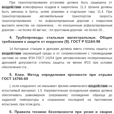
При транспортировании установка должна быть защищена от
воздействия
атмосферных осадков и закреплена. 11.3. Шланги должны
быть увязаны в бухты, шлем упакован в отдельную тару. 11.4. При
транспортировании автомобильным транспортом скорость
транспортирования: - по асфальтированным дорогам с покрытием
высокого качества -не ограничена; - по изношенным асфальтированным
дорогам — не более 40 км/ час; - по грунтовым дорогам - не более 20...
4. Трубопроводы стальные магистральные. Общие
требования к защите от коррозии (9). ГОСТ Р 51164-98
14 Катодные станции и дренажи должны иметь степень защиты от
воздействия
окружающей среды и от соприкосновения с токоведущими
частями не ниже IР34 ГОСТ 14254 (для автоматических поляризованных
дренажей допускается степень защиты не менее IР23 при условии
обеспечения сте...
5. Клеи. Метод определения прочности при отрыве
ГОСТ 14760-69
), если хладоагент не оказывает физико-химического
воздействия
на
испытуемый материал. 1.5. Нагревательная холодильная камера должна
обеспечивать равномерное (нагревание) охлаждение образца до
заданной температуры и сохранение последней на протяжении
испытания, при этом допу...
6. Правила техники безопасности при резке и сварке