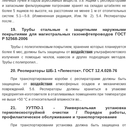
лнечных лучей и паров агрессивных веществ. 5.8. Ящики с респираторами
и запасными фильтрующими патронами хранят на складах штабелях не
более 5 ящиков по высоте, на расстоянии не менее 1 м от отопительных
систем. 5.1—5.8. (Измененная редакция, Изм. № 2). 5.4. Респираторы
после...
19. Трубы стальные с защитными наружными
покрытиями для магистральных газонефтепроводов ГОСТ
Р 52568-2006
Трубы с полиэтиленовым покрытием, хранение которых планируется
более 6 мес, должны быть защищены от
воздействия
ультрафиолетового
излучения с помощью чехлов, навесов и других подходящих методов.
Трубы с полипропил...
20. Респираторы ШБ-1 «Лепесток». ГОСТ 12.4.028-76
При транспортировании коробки с респираторами должны быть
защищены от
воздействия
атмосферных осадков и механических
повреждений. 5.6. Респираторы должны храниться в упаковке
предприятия-изготовителя в отапливаемых помещениях при температуре
не выше +50 °С и относительной влажности во...
21. УУТПО-1 - Универсальная установка
термопескоструйной очистки / Порядок работы,
профилактическое обслуживание и транспортирование
При транспортировании установка должна быть защищена от