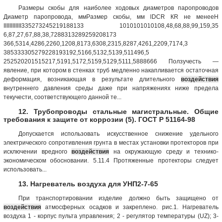
Размеры скобы для наиболее ходовых диаметров паропроводов
Диаметр паропровода, ммРазмер скобы, мм lDСR КR не менееH
IIIIIIIIIIII335273245219188133 1010101010108,48,68,88,99,159,35
6,87,27,67,88,38,7288313289259208173
366,5314,4286,2260,1208,8173,6308,2315,8287,4261,2209,7174,3
385333305279228193192,5166,5132,5139,511496,5
252520201515217,5191,5172,5159,5129,5111,5888666 Ползучесть —
явление, при котором в стенках труб медленно накапливается остаточная
деформация, возникающая в результате длительного
воздействия
внутреннего давления среды даже при напряжениях ниже предела
текучести, соответствующего данной те...
12. Трубопроводы стальные магистральные. Общие
требования к защите от коррозии (5). ГОСТ Р 51164-98
Допускается использовать искусственное снижение удельного
электрического сопротивления грунта в местах установки протекторов при
исключении вредного
воздействия
на окружающую среду и технико-
экономическом обосновании. 5.11.4 Протяженные протекторы следует
использовать...
13. Нагреватель воздуха для УНП2-7-65
При транспортировании изделие должно быть защищено от
воздействия
атмосферных осадков и закреплено. рис.1. Нагреватель
воздуха 1 - корпус пульта управления; 2 - регулятор температуры (UZ); 3-