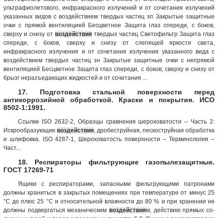
ультрафиолетового, инфракрасного излучений и от сочетания излучений
указанных видов с воздействием твердых частиц зп Закрытые защит­ные
очки с прямой вентиляцией Бесцветное Защита глаз спереди, с боков,
сверху и снизу от
воздействия
твердых частиц Светофильтр Защита глаз
спереди, с боков, сверху и снизу от слепящей яркости света,
инфракрасного излучения и от сочетания излучения указанного вида с
воздействием твердых частиц зн Закрытые защит­ные очки с непря­мой
вентиляцией Бесцветное Защита глаз спереди, с боков, сверху и снизу от
брызг неразъедающих жидкостей и от сочетания ...
17. Подготовка стальной поверхности перед
антикоррозийной обработкой. Краски и покрытия. ИСО
8502-1:1991.
Ссылки ISO 2632-2, Образцы сравнения шероховатости – Часть 2:
Искрообразующие
воздействия
, дробеструйная, пескоструйная обработка
и шлифовка. ISO 4287-1, Шероховатость поверхности – Терминология –
Част...
18. Респираторы фильтрующие газопылезащитные.
ГОСТ 17269-71
Ящики с респираторами, запасными фильтрующими патронами
должны храниться в закрытых помещениях при температуре от минус 25
°С до плюс 25 °С и относительной влажности до 80 % и при хранении не
должны подвергаться механическим
воздействия
м, действию прямых со­