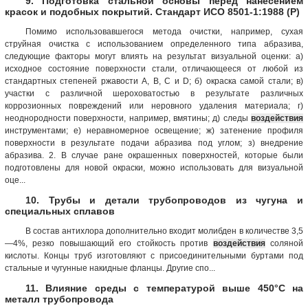
9. Подготовка стальной основы перед нанесением
красок и подобных покрытий. Стандарт ИСО 8501-1:1988 (Р)
Помимо использовавшегося метода очистки, например, сухая
струйная очистка с использованием определенного типа абразива,
следующие факторы могут влиять на результат визуальной оценки: а)
исходное состояние поверхности стали, отличающееся от любой из
стандартных степеней ржавости А, В, С и D; б) окраска самой стали; в)
участки с различной шероховатостью в результате различных
коррозионных повреждений или неровного удаления материала; г)
неоднородности поверхности, например, вмятины; д) следы
воздействия
инструментами; е) неравномерное освещение; ж) затенение профиля
поверхности в результате подачи абразива под углом; з) внедрение
абразива. 2. В случае ране окрашенных поверхностей, которые были
подготовлены для новой окраски, можно использовать для визуальной
оце...
10. Трубы и детали трубопроводов из чугуна и
специальных сплавов
В состав антихлора дополнительно входит молибден в количестве 3,5
—4%, резко повышающий его стойкость против
воздействия
соляной
кислоты. Концы труб изготовляют с присоединительными буртами под
стальные и чугунные накидные фланцы. Другие спо...
11. Влияние среды с температурой выше 450°С на
металл трубопровода