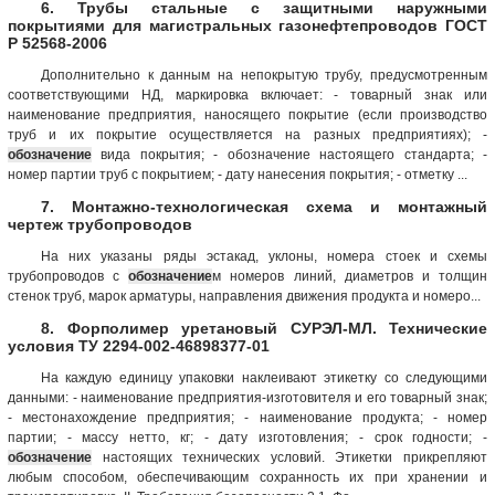
6. Трубы стальные с защитными наружными
покрытиями для магистральных газонефтепроводов ГОСТ
Р 52568-2006
Дополнительно к данным на непокрытую трубу, предусмотренным
соответствующими НД, маркировка включает: - товарный знак или
наименование предприятия, наносящего покрытие (если производство
труб и их покрытие осуществляется на разных предприятиях); -
обозначение
вида покрытия; - обозначение настоящего стандарта; -
номер партии труб с покрытием; - дату нанесения покрытия; - отметку ...
7. Монтажно-технологическая схема и монтажный
чертеж трубопроводов
На них указаны ряды эстакад, уклоны, номера стоек и схемы
трубопроводов с
обозначение
м номеров линий, диаметров и толщин
стенок труб, марок арматуры, направления движения продукта и номеро...
8. Форполимер уретановый СУРЭЛ-МЛ. Технические
условия ТУ 2294-002-46898377-01
На каждую единицу упаковки наклеивают этикетку со следующими
данными: - наименование предприятия-изготовителя и его товарный знак;
- местонахождение предприятия; - наименование продукта; - номер
партии; - массу нетто, кг; - дату изготовления; - срок годности; -
обозначение
настоящих технических условий. Этикетки прикрепляют
любым способом, обеспечивающим сохранность их при хранении и