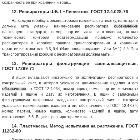
сохранность ее при хранении и тран...
12. Респираторы ШБ-1 «Лепесток». ГОСТ 12.4.028-76
На каждую коробку с респираторами наклеивают этикетку, на которой
должны бить указаны: наименование респиратора;
обозначение
настоящего стандарта; номер партии; дата изготовления; штамп
технического контроля, подтверждавший приемку; количество
респираторов в коробке: правила транспортирования и хранения:
гарантии изготовителя. 5.3, 5.4. (Измененная редакция, Изм. № 1). 5.5. При
транспортировании коробки с респираторами должны быть ...
13. Респираторы фильтрующие газопылезащитные.
ГОСТ 17269-71
В ящик вкладывают инструкцию по эксплуатации респираторов и
контрольный лист, в котором указывают наименование изделия и его
обозначение
по ГОСТ 12.4.034, номер ящика, номер партии, количество
изделий в ящике и дату их изготовления. В ящик с запасными
фильтрующими патронами вкладывают контрольный лист, в котором
указывают наименование изделия и его обозначение по ГОСТ 12.4.034,
номер партии, номер ящика, количество изделий в ящике, дату
изготовления. 5.6. Ящики с респираторами и запа...
14. Пластмассы. Метод испытания на растяжение. ГОСТ
11262-80
Результаты испытания записывают в протокол, который должен