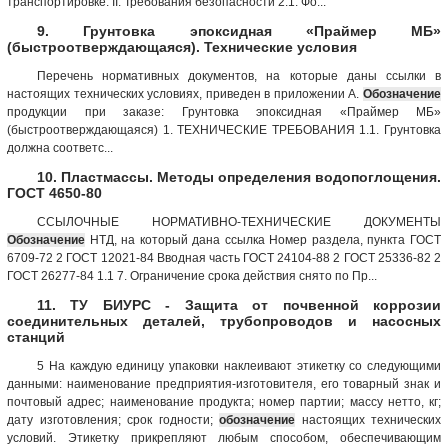
транспортировке. II. Требования безопасности 2.1. Фо...
9. Грунтовка эпоксидная «Праймер МБ»
(быстроотверждающаяся). Технические условия
Перечень нормативных документов, на которые даны ссылки в
настоящих технических условиях, приведен в приложении А.
Обозначение
продукции при заказе: Грунтовка эпоксидная «Праймер МБ»
(быстроотверждающаяся) 1. ТЕХНИЧЕСКИЕ ТРЕБОВАНИЯ 1.1. Грунтовка
должна соответс...
10. Пластмассы. Методы определения водопоглощения.
ГОСТ 4650-80
ССЫЛОЧНЫЕ НОРМАТИВНО-ТЕХНИЧЕСКИЕ ДОКУМЕНТЫ
Обозначение
НТД, на который дана ссылка Номер раздела, пункта ГОСТ
6709-72 2 ГОСТ 12021-84 Вводная часть ГОСТ 24104-88 2 ГОСТ 25336-82 2
ГОСТ 26277-84 1.1 7. Ограничение срока действия снято по Пр...
11. ТУ БИУРС - Защита от почвенной коррозии
соединительных деталей, трубопроводов и насосных
станций
5 На каждую единицу упаковки наклеивают этикетку со следующими
данными: наименование предприятия-изготовителя, его товарный знак и
почтовый адрес; наименование продукта; номер партии; массу нетто, кг;
дату изготовления; срок годности;
обозначение
настоящих технических
условий. Этикетку прикрепляют любым способом, обеспечивающим