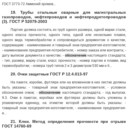
ГОСТ 3773-72 Аммоний хромов...
19. Трубы стальные сварные для магистральных
газопроводов, нефтепроводов и нефтепродуктопроводов
(3). ГОСТ Р 52079-2003
Партия должна состоять из труб одного размера, одной марки стали,
одного класса прочности, одного типа, одной или нескольких плавок,
одного вида термообработки и сопровождаться документом о качестве,
содержащим: - наименование и товарный знак предприятия-изготовителя;
- наименование предприятия-потребителя; - номер заказа или контракта; -
дату выписки документа о качестве; -
обозначение
настоящего стандарта;
- тип, размер, марку стали, класс прочности; - номер партии и плавки, вид
термообработки; - номера труб типов 2 и 3 диаметром 530 мм и б...
20. Очки защитные ГОСТ Р 12.4.013-97
На пакете, коробке, футляре или на вложенном в них листке должны
быть указаны: - товарный знак предприятия-изготовителя; - условное
обозначение очков; -
обозначение
настоящего стандарта; - год выпуска.
9.3. Очки в пакетах, коробках или футлярах должны быть уложены в
упаковочную единицу, на этикетке которой должны быть указаны: -
товарный знак предприятия-изготовителя; - наименование предприятия-
и...
21. Клеи. Метод определения прочности при отрыве
ГОСТ 14760-69