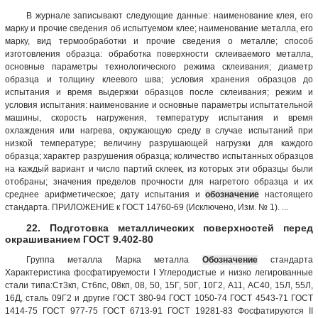
В журнале записывают следующие данные: наименование клея, его
марку и прочие сведения об испытуемом клее; наименование металла, его
марку, вид термообработки и прочие сведения о металле; способ
изготовления образца: обработка поверхности склеиваемого металла,
основные параметры технологического режима склеивания; диаметр
образца и толщину клеевого шва; условия хранения образцов до
испытания и время выдержки образцов после склеивания; режим и
условия испытания: наименование и основные параметры испытательной
машины, скорость нагружения, температуру испытания и время
охлаждения или нагрева, окружающую среду в случае испытаний при
низкой температуре; величину разрушающей нагрузки для каждого
образца; характер разрушения образца; количество испытанных образцов
на каждый вариант и число партий склеек, из которых эти образцы были
отобраны; значения пределов прочности для нагретого образца и их
среднее арифметическое; дату испытания и
обозначение
настоящего
стандарта. ПРИЛОЖЕНИЕ к ГОСТ 14760-69 (Исключено, Изм. № 1). ...
22. Подготовка металлических поверхностей перед
окрашиванием ГОСТ 9.402-80
Группа металла Марка металла
Обозначение
стандарта
Характеристика фосфатируемости I Углеродистые и низко легированные
стали типа:Ст3кп, Ст6пс, 08кп, 08, 50, 15Г, 50Г, 10Г2, A11, АС40, 15Л, 55Л,
16Д, сталь 09Г2 и другие ГОСТ 380-94 ГОСТ 1050-74 ГОСТ 4543-71 ГОСТ
1414-75 ГОСТ 977-75 ГОСТ 6713-91 ГОСТ 19281-83 Фосфатируются II