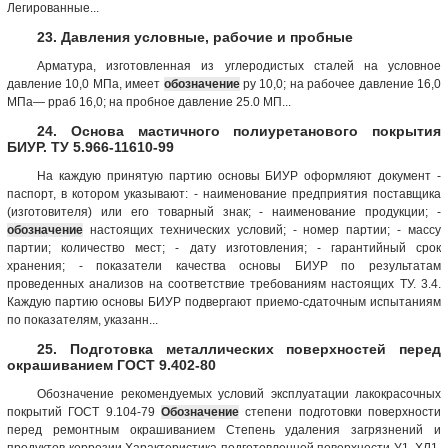
Легированные...
23. Давления условные, рабочие и пробные
Арматура, изготовленная из углеродистых сталей на условное
давление 10,0 МПа, имеет
обозначение
ру 10,0; на рабочее давление 16,0
МПа— рраб 16,0; на пробное давление 25.0 МП...
24. Основа мастичного полиуретанового покрытия
БИУР. ТУ 5.966-11610-99
На каждую принятую партию основы БИУР оформляют документ -
паспорт, в котором указывают: - наименование предприятия поставщика
(изготовителя) или его товарный знак; - наименование продукции; -
обозначение
настоящих технических условий; - номер партии; - массу
партии; количество мест; - дату изготовления; - гарантийный срок
хранения; - показатели качества основы БИУР по результатам
проведенных анализов на соответствие требованиям настоящих ТУ. 3.4.
Каждую партию основы БИУР подвергают приемо-сдаточным испытаниям
по показателям, указанн...
25. Подготовка металлических поверхностей перед
окрашиванием ГОСТ 9.402-80
Обозначение рекомендуемых условий эксплуатации лакокрасочных
покрытий ГОСТ 9.104-79
Обозначение
степени подготовки поверхности
перед ремонтным окрашиванием Степень удаления загрязнений и
продуктов коррозии Характеристика подготовленной поверхности У1, ХЛ1,