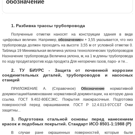
обозначение
1. Разбивка трассы трубопровода
Полученные отметки наносят на конструкции здания в виде
-цифровых величин. Например,
обозначение
м + 3,55 указывается, что низ
трубопровода должен проходить на высоте 3,55 м от условной отметки 0.
Таблица 19 Минимальная величина уклона технологических трубопроводов
Назначение трубопровода Величина уклона, м, на 1 м длины трубопровода
по ходу продуктапротив хода продукта Для негорючих газов, паро- и те...
2. ТУ БИУРС - Защита от почвенной коррозии
соединительных деталей, трубопроводов и насосных
станций
ПРИЛОЖЕНИЕ А. (Справочное)
Обозначение
нормативной
документацииНаименование нормативной документации, на которую дана
ссылка. ГОСТ 9.402-80ЕСЗКС. Покрытия лакокрасочные. Подготовка
поверхностей перед окрашиванием. ГОСТ Р 12.4.013-97ССБТ Очки
защитны...
3. Подготовка стальной основы перед нанесением
красок и подобных покрытий. Стандарт ИСО 8501-1:1988 (Р)
В случае ране окрашенных поверхностей, которые были