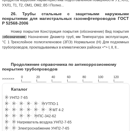
УХЛ1, T1, Т2, ОМ1, ОМ2, В5 I Полно...
26. Трубы стальные с защитными наружными
покрытиями для магистральных газонефтепроводов ГОСТ
Р 52568-2006
Номер покрытия Конструкция покрытия (обозначение) Вид покрытия
(
обозначение
) Назначение Диаметр труб, мм Температура эксплуатации,
°С 1 Трехслойное полиэтиленовое (ЗПЭ) Нормальное (Н) Для подземных
трубопроводов, прокладываемых в климатических районах <*> I, II, II...
Продолжение справочника по антикоррозионному
покрытию трубопроводов
0
20
40
60
80
100
120
>>>>>>
!
.
.
.
.
.
.
.
.
.
.
.
.
.
.
.
.
.
.
.
!
.
.
.
.
.
.
.
.
.
.
.
.
.
.
.
.
.
.
.
!
.
.
.
.
.
.
.
.
.
.
.
.
.
.
.
.
.
.
.
!
.
.
.
.
.
.
.
.
.
.
.
.
.
.
.
.
.
.
.
!
.
.
.
.
.
.
.
.
.
.
.
.
.
.
.
.
.
.
.
!
.
.
.
.
.
.
.
.
.
.
.
.
.
.
.
.
.
.
.
!
.
.
.
.
.
.
.
.
.
.
.
.
.
.
.
.
.
.
.
Каталог
УНП2-7-65
УУТПО-1
МТ 4-2
УПС-342-62
Нагреватель воздуха УНП2-7-65
Электроснабжение УНП2-7-65