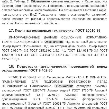
табл. 2. Таблица 2.
Обозначение
степени окисленности Характеристика
окисленности поверхности А (С) Поверхность покрыта плотно сцепленной
с металлом неосыпающейся ржавчиной. На литье имеется литейная корка,
пригар отсутствует Б (Д) Поверхность покрыта осыпающейся ржавчиной,
после очистки от ржавчины обнаруживается изъязвление основного
металла. На литье имеется пригар и ле...
17. Перчатки резиновые технические. ГОСТ 20010-93
ИНФОРМАЦИОННЫЕ ДАННЫЕ ССЫЛОЧНЫЕ НОРМАТИВНО-
ТЕХНИЧЕСКИЕ ДОКУМЕНТЫ
Обозначение
НТД, на который даны ссылки
Номер пункта Обозначение НТД, на который даны ссылки Номер пункта
ГОСТ 9.030-74 3.5 ГОСТ 13511-91 1.5.1; 4.1 ГОСТ 12.4.063-79 3.4 ГОСТ
13512-91 1.5.1; 4.1 ГОСТ 12.4.103-83 1.4.2 ГОСТ 13513-86 1.5.1; 4.1 ГОСТ
427-75 3.1; 3...
18. Подготовка металлических поверхностей перед
окрашиванием ГОСТ 9.402-80
402-80 ПРИЛОЖЕНИЕ 6 Справочное МАТЕРИАЛЫ И ХИМИКАТЫ,
ПРИМЕНЯЕМЫЕ ДЛЯ ПОДГОТОВКИ ПОВЕРХНОСТИ ПЕРЕД
ОКРАШИВАНИЕМ Наименование
Обозначение
стандарта Аммоний
азотнокислый ГОСТ 22867-77 Аммиак водный ГОСТ 3760-79 Аммоний
молибденовокислый ГОСТ 3765-78 Аммоний фосфорнокислый
однозамещенный ГОСТ 3771-74 Аммоний фосфорнокислый
трехзамещенный 3-водный ГОСТ 10651-75 Аммонии фтористый ГОСТ
4518-75 Аммоний фтористый кислый ГОСТ 9646-75 Аммоний хлористый