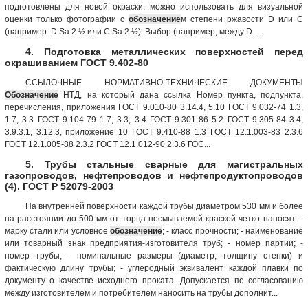
подготовлены для новой окраски, можно использовать для визуальной
оценки только фотографии с
обозначение
м степени ржавости D или С
(например: D Sa 2 ½ или С Sa 2 ½). Выбор (например, между D ...
4. Подготовка металлических поверхностей перед
окрашиванием ГОСТ 9.402-80
ССЫЛОЧНЫЕ НОРМАТИВНО-ТЕХНИЧЕСКИЕ ДОКУМЕНТЫ
Обозначение
НТД, на который дана ссылка Номер пункта, подпункта,
перечисления, приложения ГОСТ 9.010-80 3.14.4, 5.10 ГОСТ 9.032-74 1.3,
1.7, 3.3 ГОСТ 9.104-79 1.7, 3.3, 3.4 ГОСТ 9.301-86 5.2 ГОСТ 9.305-84 3.4,
3.9.3.1, 3.12.3, приложение 10 ГОСТ 9.410-88 1.3 ГОСТ 12.1.003-83 2.3.6
ГОСТ 12.1.005-88 2.3.2 ГОСТ 12.1.012-90 2.3.6 ГОС...
5. Трубы стальные сварные для магистральных
газопроводов, нефтепроводов и нефтепродуктопроводов
(4). ГОСТ Р 52079-2003
На внутренней поверхности каждой трубы диаметром 530 мм и более
на расстоянии до 500 мм от торца несмываемой краской четко наносят: -
марку стали или условное
обозначение
; - класс прочности; - наименование
или товарный знак предприятия-изготовителя труб; - номер партии; -
номер трубы; - номинальные размеры (диаметр, толщину стенки) и
фактическую длину трубы; - углеродный эквивалент каждой плавки по
документу о качестве исходного проката. Допускается по согласованию
между изготовителем и потребителем наносить на трубы дополнит...