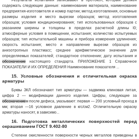
содержать следующие данные: наименование материала, наименование
предприятия-изготовителя и номер партии; метод изготовления, основные
размеры изделия и место вырезки образцов; метод изготовления
образцов; условия кондиционирования; тип использованных образцов с
указанием ширины и толщины в пределах расчетной длины l0;
атмосферные условия в помещении, испытания; количество испытуемых
образцов; тип испытательной машины и прибора измерения удлинения;
скорость испытания; место и направление вырезки образцов из
анизотропных пластмасс; среднее арифметическое значение для
определяемых показателей; стандартное отклонение; дату испытания и
обозначение
настоящего стандарта. ПРИЛОЖЕНИЕ 1 Справочное
ПОКАЗАТЕЛИ И ИХ ОПРЕДЕЛЕНИЯ Наименование показателя ...
15. Условные обозначения и отличительная окраска
арматуры
Буквы ЗКЛ обозначают тип арматуры — задвижка клиновая литая,
цифра 2 — модификации данного изделия. Цифры, следующие за
обозначение
м после дефиса, указывают: первая — 200 условный проход в
мм; вторая —16 условное давление в кгс/см2. Отличительную окраску
арматуры наносят, в зависимо...
16. Подготовка металлических поверхностей перед
окрашиванием ГОСТ 9.402-80
Степени окисленности поверхности черных металлов приведены в