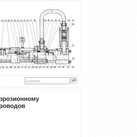
оррозионному
роводов