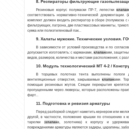
8. Респираторы фильтрующие газопылезащи
Резиновые корпус полумаски ПР-7, лепестки
клапан
соответствовать нормативно-технической документации. 
комплект должен входить респиратор в сборе (полумаска с 
фильтрующих, патрона, две пластмассовых манжеты, трикот
сумка или полиэтиленовый пак...
9. Халаты мужские. Технические условия. ГО
В зависимости от условий производства и по согласо
допускается изготов­лять: с карманами,
клапан
ами, защитны
видов, размеров, количества и местами расположения; с раз
10. Модуль технологический МТ 4-2 / Констр
В торцевых полотнах тента выполнены пологи д
вентиляционные отверстия, закрываемые
клапан
ами. То
помощью резиновых жгутов. Секции перекрытия крепятся
пропущенными через люверсы, которые расположены практи
фарт...
11. Подготовка и ревизия арматуры
Перед разборкой следует наметить кернером или мело
другой, в частности, положение крышки по отношению к ко
тарелки (
клапан
а, золотника) к корпусу и удержив
повреждениями арматуры являются задиры, царапины, забои