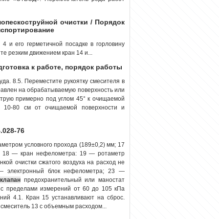
мопескоструйной очистки / Порядок
нспортирование
 4 и его герметичной посадке в горловину
йте резким движением кран 14 и...
одготовка к работе, порядок работы
уда. 8.5. Переместите рукоятку смесителя в
равлен на обрабатываемую поверхность или
 струю примерно под углом 45° к очищаемой
и 10-80 см от очищаемой поверхности и
.028-76
аметром условного прохода (189±0,2) мм; 17
; 18 — кран нефелометра: 19 — ротаметр
нкой очистки сжатого воздуха на расход не
2— электронный блок нефелометра; 23 —
клапан
предохранительный или маностат
 с пределами измерений от 60 до 105 кПа
ний 4.1. Кран 15 устанавливают на сброс.
 смеситель 13 с объемным расходом...