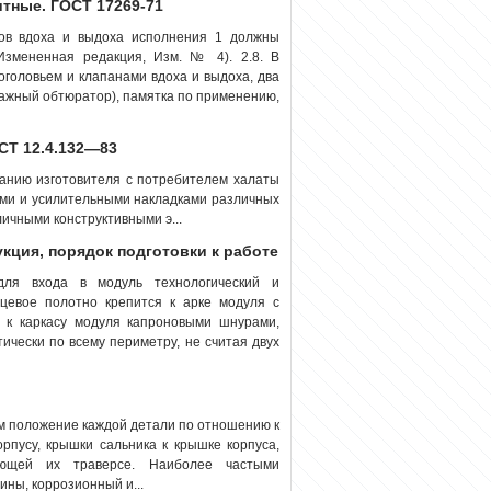
тные. ГОСТ 17269-71
ов вдоха и выдоха исполнения 1 должны
(Измененная редакция, Изм. № 4). 2.8. В
оголовьем и клапанами вдоха и выдоха, два
ажный обтюратор), па­мятка по применению,
СТ 12.4.132—83
ванию изготовителя с потребителем халаты
ми и усилительными накладками различных
личными конструктивными э...
укция, порядок подготовки к работе
ля входа в модуль технологический и
рцевое полотно крепится к арке модуля с
 к каркасу модуля капроновыми шнурами,
чески по всему периметру, не считая двух
м положение каждой детали по отношению к
рпусу, крышки сальника к крышке корпуса,
ающей их траверсе. Наиболее частыми
ны, коррозионный и...