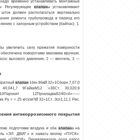
 надо временно устанавливать монтажные
ны. Регулирующие
клапан
ы устанавливают
 шток должен располагаться вертикально
дения ремонта трубопровода в период его
линию с запорным устройством (байпас). 1.
бы увеличить силу прижатия поверхности
ь обеспечена поворотами маховика вручную.
асос высокого давления, 2 — вентиль, 3 —
в
Обратный
клапан
1бкч 9бкØ 32»1Сборн.7,07,0
 40,041,7 9ГайкаМ12 .»36Ст. 30,020,9
»10Паронит 12Прокладка82/40»4»——
 Ру = = 25 кгс\см?Ø 32»1Ст. Зсп1,11,1 Рис.
есения антикоррозионного покрытия
локе подготовки воздуха и оба
клапан
а на
ель «ЭЛ. ДВИГ.» и нажать кнопку «ПУСК».
ение «ОТВОД». Переключатель рода работ