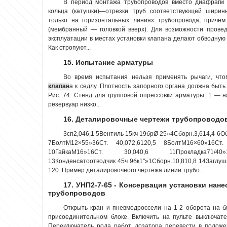
В период монтажа трубопроводов вместо диафрагм
кольца (катушки)—отрезки труб соответствующей шири
только на горизонтальных линиях трубопровода, причем
(мембранный — головкой вверх). Для возможности прове
эксплуатации в местах установки клапана делают обводную 
Как стропуют...
15. Испытание арматуры
Во время испытания нельзя применять рычаги, что
клапан
а к седлу. Плотность запорного органа должна быт
Рис. 74. Стенд для групповой опрессовки арматуры: 1 — н
резервуар низко...
16. Деталировочные чертежи трубопроводо
3сп2,046,1 5Вентиль 15кч 19брØ 25»4Сборн.3,614,4 6
7БолтМ12×55»36Ст. 40,072,6120,5 8БолтМ16×60»16Ст.
10ГайкаМ16»16Ст. 30,040,6 11Прокладка71/40
13Конденсатоотводчик 45ч 9бк1"»1Сборн.10,810,8 14Заглушка
120. Пример деталировочного чертежа линии трубо...
17. УНП2-7-65 - Консервация установки нан
трубопроводов
Открыть кран и пневмодроссели на 1-2 оборота на б
присоединительном блоке. Включить на пульте выключат
Переключатель рода работ дозатора перевести в полож