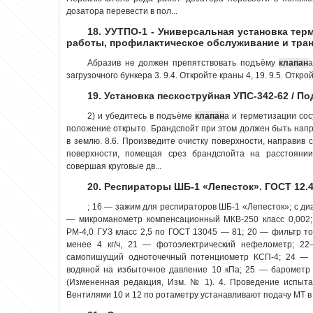
дозатора перевести в пол...
18. УУТПО-1 - Универсальная установка тер
работы, профилактическое обслуживание и тра
Абразив не должен препятствовать подъёму
клапан
а
загрузочного бункера 3. 9.4. Откройте краны 4, 19. 9.5. Откро
19. Установка пескоструйная УПС-342-62 / П
2) и убедитесь в подъёме
клапан
а и герметизации сос
положение открыто. Брандспойт при этом должен быть нап
в землю. 8.6. Произведите очистку поверхности, направив
поверхности, помещая срез брандспойта на расстояни
совершая круговые дв...
20. Респираторы ШБ-1 «Лепесток». ГОСТ 12.4
; 16 — зажим для респираторов ШБ-1 «Лепесток»; с ди
— микроманометр компенсационный МКВ-250 класс 0,002
РМ-4,0 ГУЗ класс 2,5 по ГОСТ 13045 — 81; 20 — фильтр то
менее 4 кг/ч, 21 — фотоэлектрический нефелометр; 2
самопишущий одноточечный потенциометр КСП-4; 24 —
водяной на избыточное давление 10 кПа; 25 — барометр
(Измененная редакция, Изм. № 1). 4. Проведение испыта
Вентилями 10 и 12 по ротаметру устанавливают подачу МТ в