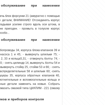
 обслуживание при нанесении
лечь блок форсунки 21 (аккуратно с помощью
ные детали; ВНИМАНИЕ! Отсоединять корпус
ладывая усилие строго вдоль оси штока, в
не пригоден. - промыть в толуоле корпус
собо...
 обслуживание при нанесении
трубопроводы 34, корпуса блока клапанов 39 и
насоса 1 и 45; - вывернуть шпильки 75; -
2, 33 и кольца5,31; - отвернуть болты 74; -
; - снять цилиндр 14, вывернуть болты 54 и
 вывернуть стойку 25, стойки 53 и 66; - снять
распределительные 58 и шпильки 60; -снять
уцеры 35, корпуса обратных клапанов 40,
плотнительные и вспомогательные кольца и
ные детали заменить на новые. Собрать
смазать смазкой типа ЦИАТИМ - 221 (смазку
иков и приборов контроля