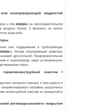
 или консервирующей жидкостей
здуха и оба
клапан
а на присоединительном
а входных блоках. 5 Включить на пульте
тель рода рабо...
атуры
ения или поддержания в трубопроводах
клапан
ы). Иногда регулирующую арматуру,
 называют дроссельной. Предохранительная
ния в трубопроводе сверх установленного
дотвращения обрат...
 термопескоструйной очистки /
крытии) запорного клапана 4 (при работе в
 загерметизировать горловину загрузочного
жиме пескоструйной очистки) из брандспойта
есения антикоррозионного покрытия