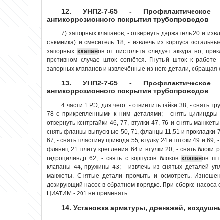
12. УНП2-7-65 - Профилактическое
антикоррозионного покрытия трубопроводов
7) запорных клапанов; - отвернуть держатель 20 и изв
съемника) и смеситель 18; - извлечь из корпуса осталь
запорных
клапан
ов от пистолета следует аккуратно, прик
противном случае шток согнётся. Гнутый шток к работе 
запорных клапанов и извлечённые из него детали, обращая о
13. УНП2-7-65 - Профилактическое
антикоррозионного покрытия трубопроводов
4 части 1 РЭ, для чего: - отвинтить гайки 38; - снять 
78 с прикрепленными к ним деталями; - снять цилиндры 
отвернуть контргайки 46, 77, втулки 47, 76 и снять манжеты 
снять фланцы выпускные 50, 71, фланцы 11,51 и прокладки 70
67; - снять пластину привода 55, втулку 24 и штоки 49 и 69; -
фланец 21 плиту крепления 64 и втулки 20; - снять блоки 
гидроцилиндр 62; - снять с корпусов блоков
клапан
ов шт
клапаны 44, пружины 43; - извлечь из снятых деталей у
манжеты. Снятые детали промыть и осмотреть. Изношен
дозирующий насос в обратном порядке. При сборке насоса 
ЦИАТИМ - 201 не применять...
14. Установка арматуры, дренажей, воздушн