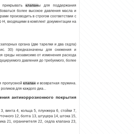
о прикрывать
клапан
ы для поддержания
ебоваться более высокое давления масла и
рами производить в строгом соответствии с
-Н, входящими в комплект документации на
 запорных органа (две тарелки и два седла)
рис. 30) предназначены для снижения и
ия среды независимо от изменения расхода
дуцируемого давления до требуемого, более
я пропускной
клапан
и возвратная пружина.
роликов для каждого диа...
сения антикоррозионного покрытия
3, винта 4, кольца 5, плунжера 6, стойки 7,
точного 12, болта 13, штуцера 14, штока 15,
ика 21, ограничителя 22, седла клапана 23,