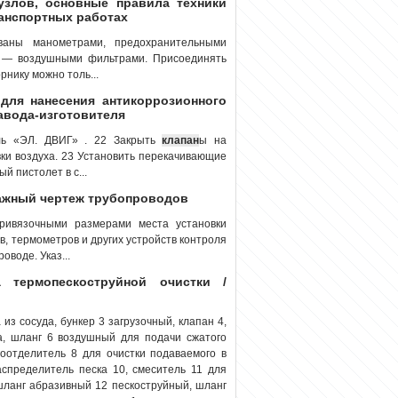
узлов, основные правила техники
ранспортных работах
аны манометрами, предохранительными
 — воздушными фильтрами. Присоединять
нику можно толь...
 для нанесения антикоррозионного
авода-изготовителя
ль «ЭЛ. ДВИГ» . 22 Закрыть
клапан
ы на
вки воздуха. 23 Установить перекачивающие
й пистолет в с...
тажный чертеж трубопроводов
ривязочными размерами места установки
в, термометров и других устройств контроля
воде. Указ...
а термопескоструйной очистки /
 из сосуда, бункер 3 загрузочный, клапан 4,
а, шланг 6 воздушный для подачи сжатого
агоотделитель 8 для очистки подаваемого в
аспределитель песка 10, смеситель 11 для
шланг абразивный 12 пескоструйный, шланг