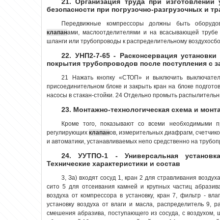
21. Организация труда при изготовлении 
безопасности при погрузочно-разгрузочных и т
Передвижные компрессоры должны быть оборудов
клапан
ами, маслоотделителями и на всасывающей трубе
шланги или трубопроводы к распределительному воздухосбор
22. УНП2-7-65 - Расконсервация установки
покрытия трубопроводов после поступления с з
21 Нажать кнопку «СТОП» и выключить выключате
присоединительном блоке и закрыть кран на блоке подгото
насосы в стакан-стойки. 24 Отдельно промыть распылительны
23. Монтажно-технологическая схема и мон
Кроме того, показывают со всеми необходимыми п
регулирующих
клапан
ов, измерительных диафрагм, счетчико
и автоматики, устанавливаемых непо средственно на трубопро
24. УУТПО-1 - Универсальная установк
Технические характеристики и состав
3, За) входят сосуд 1, кран 2 для стравливания воздуха
сито 5 для отсеивания камней и крупных частиц абразив
воздуха от компрессора в установку, кран 7, фильтр - вл
установку воздуха от влаги и масла, распределитель 9, р
смешения абразива, поступающего из сосуда, с воздухом, 