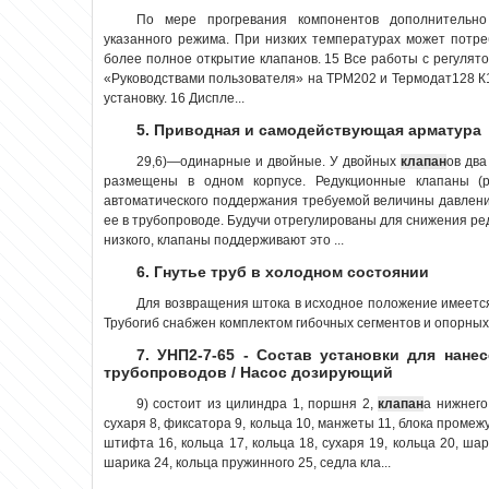
По мере прогревания компонентов дополнительн
указанного режима. При низких температурах может потр
более полное открытие клапанов. 15 Все работы с регулято
«Руководствами пользователя» на ТРМ202 и Термодат128 К1
установку. 16 Диспле...
5. Приводная и самодействующая арматура
29,6)—одинарные и двойные. У двойных
клапан
ов два
размещены в одном корпусе. Редукционные клапаны (
автоматического поддержания требуемой величины давлен
ее в трубопроводе. Будучи отрегулированы для снижения ре
низкого, клапаны поддерживают это ...
6. Гнутье труб в холодном состоянии
Для возвращения штока в исходное положение имеетс
Трубогиб снабжен комплектом гибочных сегментов и опорных 
7. УНП2-7-65 - Состав установки для нане
трубопроводов / Насос дозирующий
9) состоит из цилиндра 1, поршня 2,
клапан
а нижнего 
сухаря 8, фиксатора 9, кольца 10, манжеты 11, блока промежу
штифта 16, кольца 17, кольца 18, сухаря 19, кольца 20, шар
шарика 24, кольца пружинного 25, седла кла...