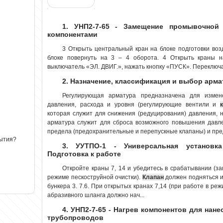
1. УНП2-7-65 - Замещение промывочной
компонентами
3 Открыть центральный кран на блоке подготовки во
блоке повернуть на 3 – 4 оборота. 4 Открыть краны н
выключатель «ЭЛ. ДВИГ.», нажать кнопку «ПУСК». Переключа
2. Назначение, классификация и выбор арм
Регулирующая арматура предназначена для измен
давления, расхода и уровня (регулирующие вентили и
которая служит для снижения (редуцирования) давления,
арматура служит для сброса возможного повышения давле
предела (предохранительные и перепускные клапаны) и пре
рытия?
3. УУТПО-1 - Универсальная установка
Подготовка к работе
Откройте краны 7, 14 и убедитесь в срабатывании (за
режиме пескоструйной очистки).
Клапан
должен подняться и
бункера 3. 7.6. При открытых кранах 7,14 (при работе в ре
абразивного шланга должно нач...
4. УНП2-7-65 - Нагрев компонентов для нан
трубопроводов