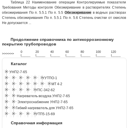
Таблица 22 Наименование операции Контролируемые показатели
Требования Методы контроля Обезжиривание в растворителях Степень
обезжиривания По п. 5.5.1 По п. 5.5
Обезжиривание
в водных растворах
Степень обезжиривания По п. 5.5.1 По п. 5.6 Степень очистки от окислов
Не допускается ...
Продолжение справочника по антикоррозионному
покрытию трубопроводов
0
20
40
60
80
100
120
>>>>>>
!
.
.
.
.
.
.
.
.
.
.
.
.
.
.
.
.
.
.
.
!
.
.
.
.
.
.
.
.
.
.
.
.
.
.
.
.
.
.
.
!
.
.
.
.
.
.
.
.
.
.
.
.
.
.
.
.
.
.
.
!
.
.
.
.
.
.
.
.
.
.
.
.
.
.
.
.
.
.
.
!
.
.
.
.
.
.
.
.
.
.
.
.
.
.
.
.
.
.
.
!
.
.
.
.
.
.
.
.
.
.
.
.
.
.
.
.
.
.
.
!
.
.
.
.
.
.
.
.
.
.
.
.
.
.
.
.
.
.
.
Каталог
УНП2-7-65
УУТПО-1
МТ 4-2
УПС-342-62
Нагреватель воздуха УНП2-7-65
Электроснабжение УНП2-7-65
Гибкий нагреватель для УНП2-7-65
УТП5-15-69
Справочная информация