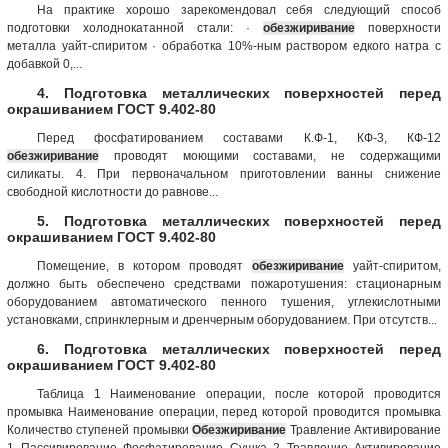
На практике хорошо зарекомендовал себя следующий способ
подготовки холоднокатанной стали: ·
обезжиривание
поверхности
металла уайт-спиритом · обработка 10%-ным раствором едкого натра с
добавкой 0,...
4. Подготовка металлических поверхностей перед
окрашиванием ГОСТ 9.402-80
Перед фосфатированием составами К.Ф-1, КФ-3, КФ-12
обезжиривание
проводят моющими составами, не содержащими
силикаты. 4. При первоначальном приготовлении ванны снижение
свободной кислотности до равнове...
5. Подготовка металлических поверхностей перед
окрашиванием ГОСТ 9.402-80
Помещение, в котором проводят
обезжиривание
уайт-спиритом,
должно быть обеспечено средствами пожаротушения: стационарным
оборудованием автоматического пенного тушения, углекислотными
установками, спринклерным и дренчерным оборудованием. При отсутств...
6. Подготовка металлических поверхностей перед
окрашиванием ГОСТ 9.402-80
Таблица 1 Наименование операции, после которой проводится
промывка Наименование операции, перед которой проводится промывка
Количество ступеней промывки
Обезжиривание
Травление Активирование
1 Пассивирование Фосфатирование Сушка 2 Травление Активирование