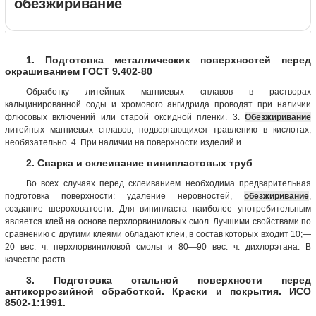
обезжиривание
1. Подготовка металлических поверхностей перед
окрашиванием ГОСТ 9.402-80
Обработку литейных магниевых сплавов в растворах
кальцинированной соды и хромового ангидрида проводят при наличии
флюсовых включений или старой оксидной пленки. 3.
Обезжиривание
литейных магниевых сплавов, подвергающихся травлению в кислотах,
необязательно. 4. При наличии на поверхности изделий и...
2. Сварка и склеивание винипластовых труб
Во всех случаях перед склеиванием необходима предварительная
подготовка поверхности: удаление неровностей,
обезжиривание
,
создание шероховатости. Для винипласта наиболее употребительным
является клей на основе перхлорвиниловых смол. Лучшими свойствами по
сравнению с другими клеями обладают клеи, в состав которых входит 10;—
20 вес. ч. перхлорвиниловой смолы и 80—90 вес. ч. дихлорэтана. В
качестве раств...
3. Подготовка стальной поверхности перед
антикоррозийной обработкой. Краски и покрытия. ИСО
8502-1:1991.