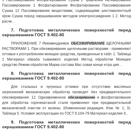
Пассивирование 1 Фосфатирование Фосфатирование Пассивирование
Сушка 12 Пассивирование веществами, содержащими шестивалентный
хром Сушка перед окрашиванием методом электроосаждения 1 2. Метод
расче...
7. Подготовка металлических поверхностей перед
окрашиванием ГОСТ 9.402-80
ПРИЛОЖЕНИЕ 7 Рекомендуемое
ОБЕЗЖИРИВАНИЕ
ЩЕЛОЧНЫМИ
РАСТВОРАМИ 1. При обезжиривании щелочными растворами - применяют
готовые к употреблению моющие средства, приведенные в табл. 1. Таблица
1 Материал обраба тываемого изделия Метод обработки Моющее
средство Режим обработки Марка состава Мас совая конце нтра ция...
8. Подготовка металлических поверхностей перед
окрашиванием ГОСТ 9.402-80
Для стальных и чугунных отливок при отсутствии масляных
загрязнений механическую обработку проводят без предварительного
обезжиривания. 12. Одновременное
обезжиривание
и фосфатирование
для обработка горячекатаной стали применяют при предварительной
механической очистке от калины. (Измененная редакция, Изм. № 1, 3).
Таблица 5. Условия эксплуатации по ГОСТ 9.104-79 Материал изделия Х...
9. Подготовка металлических поверхностей перед
окрашиванием ГОСТ 9.402-80