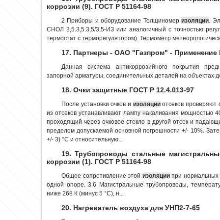
коррозии (9). ГОСТ Р 51164-98
2 Приборы и оборудование Толщиномер
изоляции
. Э
СНОЛ 3,5.3,5.3,5/3,5-ИЗ или аналогичный с точностью рег
термостат с терморегулятором). Термометр метеорологическ
17. Партнеры - ОАО "Газпром" - Применение
Данная система антикоррозийного покрытия пре
запорной арматуры, соединительных деталей на объектах до
18. Очки защитные ГОСТ Р 12.4.013-97
После установки очков и
изоляции
отсеков проверяют с
из отсеков устанавливают лампу накаливания мощностью 40
проходящий через очковое стекло в другой отсек и падаю
пределом допускаемой основной погрешности +/- 10%. Зате
+/- 3) °С и относительную...
19. Трубопроводы стальные магистральны
коррозии (1). ГОСТ Р 51164-98
Общее сопротивление этой
изоляции
при нормальных 
одной опоре. 3.6 Магистральные трубопроводы, температ
ниже 268 К (минус 5 °С), н...
20. Нагреватель воздуха для УНП2-7-65