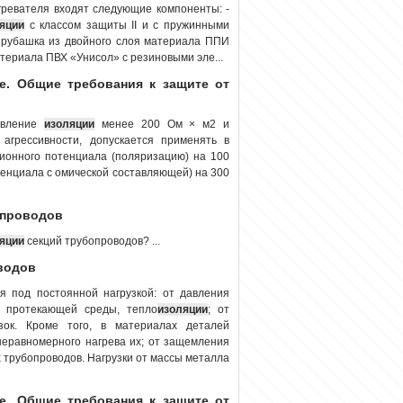
евателя входят следующие компоненты: -
яции
с классом защиты II и с пружинными
я рубашка из двойного слоя материала ППИ
териала ПВХ «Унисол» с резиновыми эле...
е. Общие требования к защите от
ивление
изоляции
менее 200 Ом × м2 и
агрессивности, допускается применять в
ионного потенциала (поляризацию) на 100
енциала с омической составляющей) на 300
опроводов
яции
секций трубопроводов? ...
водов
 под постоянной нагрузкой: от давления
, протекающей среды, тепло
изоляции
; от
зок. Кроме того, в материалах деталей
 неравномерного нагрева их; от защемления
 трубопроводов. Нагрузки от массы металла
е. Общие требования к защите от