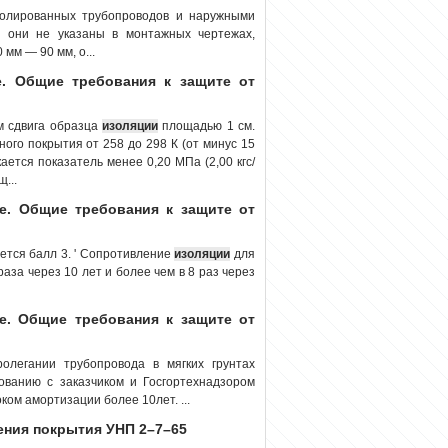
золированных трубопроводов и наружными
 они не указаны в монтажных чертежах,
мм — 90 мм, о...
. Общие требования к защите от
м сдвига образца
изоляции
площадью 1 см.
ого покрытия от 258 до 298 К (от минус 15
ается показатель менее 0,20 МПа (2,00 кгс/
...
е. Общие требования к защите от
ется балл 3. ' Сопротивление
изоляции
для
аза через 10 лет и более чем в 8 раз через
е. Общие требования к защите от
олегании трубопровода в мягких грунтах
ованию с заказчиком и Госгортехнадзором
ком амортизации более 10лет. ...
сения покрытия УНП 2–7–65