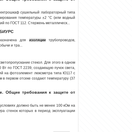
лектрошкаф сушильный лабораторный типа
улирования температуры ±2 °С (или водный
ий по ГОСТ 112. Стержень металлическ...
 БИУРС
дназначена для
изоляции
трубопроводов,
бычи и тра...
ветопропускание стекол. Для этого в одном
 Вт по ГОСТ 2239, создающую пучок света,
щий на фотоэлемент люксметра типа Ю117 с
м в первом отсеке создают температуру (37
е. Общие требования к защите от
условиях должно быть не менее 100 кОм на
ура стенок которых в период эксплуатации