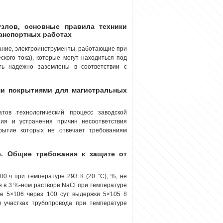
узлов, основные правила техники
ранспортных работах
вание, электроинструменты, работающие при
кого тока), которые могут находиться под
ть надежно заземлены в соответствии с
и покрытиями для магистральных
тов технологический процесс заводской
ия и устранения причин несоответствия
крытие которых не отвечает требованиям
. Общие требования к защите от
0 ч при температуре 293 К (20 °С), %, не
 в 3 %-ном растворе NaCl при температуре
ое 5×106 через 100 сут выдержки 5×105 8
 участках трубопровода при температуре