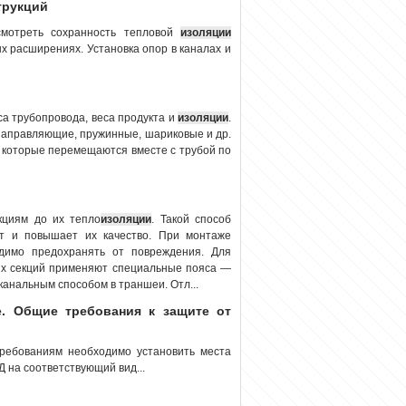
трукций
смотреть сохранность тепловой
изоляции
 расширениях. Установка опор в каналах и
са трубопровода, веса продукта и
изоляции
.
направляющие, пружинные, шариковые и др.
 которые перемещаются вместе с трубой по
кциям до их тепло
изоляции
. Такой способ
т и повышает их качество. При монтаже
димо предохранять от повреждения. Для
ых секций применяют специальные пояса —
анальным способом в траншеи. Отл...
. Общие требования к защите от
ребованиям необходимо установить места
 на соответствующий вид...