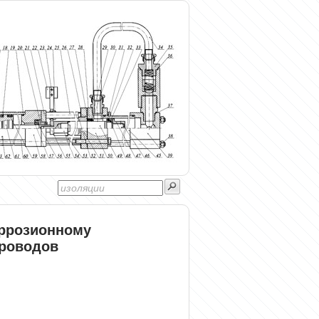
оррозионному
роводов