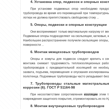
4. Установка опор, подвесок и опорных конс
При установке подвижных опор необходимо преду
трубопровода во время его перемещений при температурных
лотках не должна препятствовать свободному стоку ...
5. Опоры, подвески и опорные конструкции
Они воспринимают только вертикальную нагрузку от ве
Подвижные опоры подразделяют на скользящие, катковые, 
Наибольшее распространение получили скользящие опоры,
поверхности ...
6. Монтаж межцеховых трубопроводов
Опоры и хомуты для подвесок следует крепить к се
монтажа снижает трудоемкость теплоизоляционных рабо
трубопроводов с предварительной изоляцией ее необхо
захвата, подъема, перемещения и опускания изолированн
полотенца. Подземные трубопроводы часто укладывают беск
7. Трубопроводы стальные магистральные
коррозии (6). ГОСТ Р 51164-98
При несоответствии сопротивления
изоляции
этим т
повреждения защитного покрытия, отремонтировать их по НД
8. Монтаж внутрицеховых трубопроводов