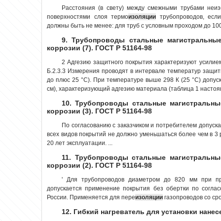
Расстояния (в свету) между смежными трубами неи
поверхностями слоя термо
изоляции
трубопроводов, если
должны быть не менее: для труб с условным проходом до 100 
9. Трубопроводы стальные магистральные
коррозии (7). ГОСТ Р 51164-98
2 Адгезию защитного покрытия характеризуют усилие
Б.2.3.3 Измерения проводят в интервале температур защитн
до плюс 25 °С). При температуре выше 298 К (25 °С) допуск
см), характеризующий адгезию материала (таблица 1 настоящ
10. Трубопроводы стальные магистральны
коррозии (3). ГОСТ Р 51164-98
По согласованию с заказчиком и потребителем допуска
всех видов покрытий не должно уменьшаться более чем в 3 р
20 лет эксплуатации. ...
11. Трубопроводы стальные магистральны
коррозии (2). ГОСТ Р 51164-98
' Для трубопроводов диаметром до 820 мм при пр
допускается применение покрытия без обертки по соглас
России. Применяется для пере
изоляции
газопроводов со сро
12. Гибкий нагреватель для установки нане