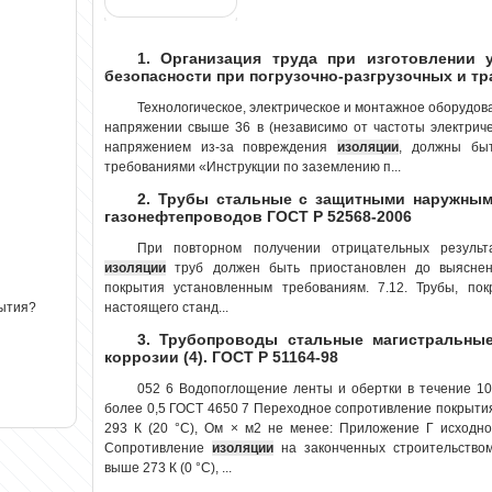
1. Организация труда при изготовлении 
безопасности при погрузочно-разгрузочных и т
Технологическое, электрическое и монтажное оборудо
напряжении свыше 36 в (независимо от частоты электричес
напряжением из-за повреждения
изоляции
, должны бы
требованиями «Инструкции по заземлению п...
2. Трубы стальные с защитными наружным
газонефтепроводов ГОСТ Р 52568-2006
При повторном получении отрицательных результа
изоляции
труб должен быть приостановлен до выяснен
покрытия установленным требованиям. 7.12. Трубы, по
настоящего станд...
рытия?
3. Трубопроводы стальные магистральные
коррозии (4). ГОСТ Р 51164-98
052 6 Водопоглощение ленты и обертки в течение 100
более 0,5 ГОСТ 4650 7 Переходное сопротивление покрытия
293 К (20 °С), Ом × м2 не менее: Приложение Г исходн
Сопротивление
изоляции
на законченных строительством
выше 273 К (0 °С), ...