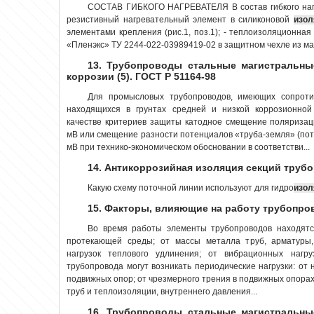
СОСТАВ ГИБКОГО НАГРЕВАТЕЛЯ В состав гибкого нагр
резистивный нагревательный элемент в силиконовой
изол
элементами крепления (рис.1, поз.1); - теплоизоляционна
«Пленэкс» ТУ 2244-022-03989419-02 в защитном чехле из ма
13. Трубопроводы стальные магистральны
коррозии (5). ГОСТ Р 51164-98
Для промысловых трубопроводов, имеющих сопрот
находящихся в грунтах средней и низкой коррозионной 
качестве критериев защиты катодное смещение поляризац
мВ или смещение разности потенциалов «труба-земля» (пот
мВ при технико-экономическом обосновании в соответстви...
14. Антикоррозийная изоляция секций труб
Какую схему поточной линии используют для гидро
изол
15. Факторы, влияющие на работу трубопро
Во время работы элементы трубопроводов находятся
протекающей среды; от массы металла труб, арматуры
нагрузок теплового удлинения; от вибрационных нагру
трубопровода могут возникать периодические нагрузки: от
подвижных опор; от чрезмерного трения в подвижных опорах
труб и теплоизоляции, внутреннего давления...
16. Трубопроводы стальные магистральны