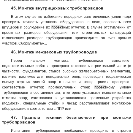
45. Монтаж внутрицеховых трубопроводов
В этом случае во избежание переделок заготовленных узлов надо
проверить точность установки оборудования в осях, соосность всех
штуцеров и соблюдение их
проект
ных отметок. В случае отступлений от
проектных размеров оборудования или строительных конструкций
компенсация размеров трубопроводов производится за счет прямых
участков. Сборку монтаж...
46. Монтаж межцеховых трубопроводов
Перед началом монтажа трубопроводов выполняют
подготовительные работы: проверяют готовность строительной части (в
частности, фундаментов, стыков сборных железобетонных элементов),
наличие растяжек для неподвижных опор; производят геодезическую
съемку верхних частей опор в начале и конце трассы, проверяют
соответствие отметок промежуточных стоек
проект
ному уклону
трубопроводов и составляют акт, в котором указывают исполнительные
отметки опор; изготовляют и устанавливают временные устройства
(подмости, специальные стайки и леса); расстанавливают монтажное
оборудование в соответствии с ППР или т...
47. Правила техники безопасности при монтаже
трубопроводов
Испытания трубопроводов необходимо» проводить в строгом