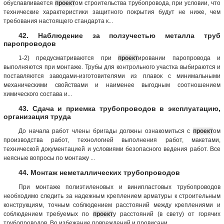
обуславливается
проект
ом строительства трубопровода, при условии, что
технические характеристики защитного покрытия будут не ниже, чем
требования настоящего стандарта к...
42. Наблюдение за ползучестью металла труб
паропроводов
1-2) предусматриваются при
проект
ировании паропровода и
выполняются при монтаже. Трубы для контрольного участка выбираются и
поставляются заводами-изготовителями из плавок с минимальными
механическими свойствами и наименее выгодным соотношением
химического состава и...
43. Сдача и приемка трубопроводов в эксплуатацию,
организация труда
До начала работ члены бригады должны ознакомиться с
проект
ом
производства работ, технологией выполнения работ, макетами,
технической документацией и условиями безопасного ведения работ. Все
неясные вопросы по монтажу ...
44. Монтаж неметаллических трубопроводов
При монтаже полиэтиленовых и винипластовых трубопроводов
необходимо следить за надежным креплением арматуры к строительным
конструкциям, точным соблюдением расстояний между креплениями и
соблюдением требуемых по
проект
у расстояний (в свету) от горячих
трубопроводов. Во избежание повреждений и провисани...