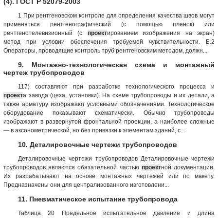
(4). ГОСТ Р 52079-2003
1 При рентгеновском контроле для определения качества швов могут
применяться рентгенографический (с помощью пленок) или
рентгенотелевизионный (с
проект
ированием изображения на экран)
метод при условии обеспечения требуемой чувствительности. Б.2
Операторы, проводящие контроль труб рентгеновским методом, должн...
9. Монтажно-технологическая схема и монтажный
чертеж трубопроводов
117) составляют при разработке технологического процесса и
проект
а завода (цеха, установки). На схеме трубопроводы и их детали, а
также арматуру изображают условными обозначениями. Технологическое
оборудование показывают схематически. Обычно трубопроводы
изображают в развернутой фронтальной проекции, а наиболее сложные
— в аксонометрической, но без привязки к элементам зданий, с...
10. Деталировочные чертежи трубопроводов
Деталировочные чертежи трубопроводов Деталировочные чертежи
трубопроводов являются обязательной частью
проект
ной документации.
Их разрабатывают на основе монтажных чертежей или по макету.
Предназначены они для централизованного изготовлени...
11. Пневматическое испытание трубопровода
Таблица 20 Предельное испытательное давление и длина