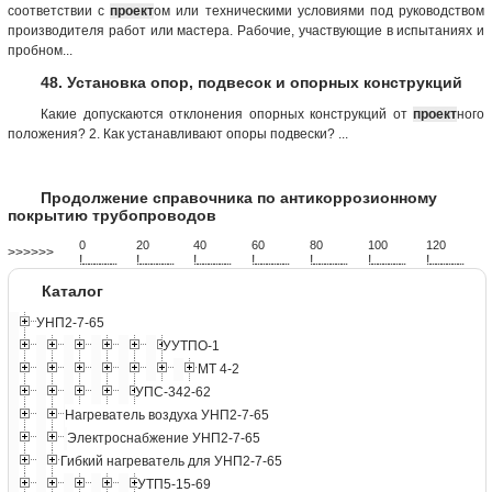
соответствии с
проект
ом или техническими условиями под руководством
производителя работ или мастера. Рабочие, участвующие в испытаниях и
пробном...
48. Установка опор, подвесок и опорных конструкций
Какие допускаются отклонения опорных конструкций от
проект
ного
положения? 2. Как устанавливают опоры подвески? ...
Продолжение справочника по антикоррозионному
покрытию трубопроводов
0
20
40
60
80
100
120
>>>>>>
!
.
.
.
.
.
.
.
.
.
.
.
.
.
.
.
.
.
.
.
!
.
.
.
.
.
.
.
.
.
.
.
.
.
.
.
.
.
.
.
!
.
.
.
.
.
.
.
.
.
.
.
.
.
.
.
.
.
.
.
!
.
.
.
.
.
.
.
.
.
.
.
.
.
.
.
.
.
.
.
!
.
.
.
.
.
.
.
.
.
.
.
.
.
.
.
.
.
.
.
!
.
.
.
.
.
.
.
.
.
.
.
.
.
.
.
.
.
.
.
!
.
.
.
.
.
.
.
.
.
.
.
.
.
.
.
.
.
.
.
Каталог
УНП2-7-65
УУТПО-1
МТ 4-2
УПС-342-62
Нагреватель воздуха УНП2-7-65
Электроснабжение УНП2-7-65
Гибкий нагреватель для УНП2-7-65
УТП5-15-69