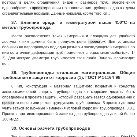
поэтому в целях ограничения видов и размеров труб, обеспечения
единообразия в
проект
ировании технологических трубопроводов введены
ограничительные нормали. Данные нормали, кроме того, сп...
37. Влияние среды с температурой выше 450°С на
металл трубопровода
Места расположения точек измерения и площадка для удобного
доступа к ним должны быть предусмотрены
проект
ом. Для установки
бобышек на паропроводах под один размер и последующего измерения по
ним остаточной деформации труб применяют специальные скобы (рис. 1-
3). Для каждого диаметра труб имеется своя скоба. Замеры производят
по...
38. Трубопроводы стальные магистральные. Общие
требования к защите от коррозии (1). ГОСТ Р 51164-98
8 Тип, конструкция и материал защитного покрытия и средства
электрохимической защиты трубопроводов от коррозии должны быть
определены в проекте защиты, который разрабатывается одновременно с
проект
ом нового или реконструируемого трубопровода. В проекте должны
учитываться возможные изменения условий коррозии трубопровода. 3.8.1
Проекты противокоррозионной защиты для трубопроводов длиной более
100 км до...
39. Основы расчета трубопроводов
Так, например, сопротивление сварного секционного отвода DУ=150