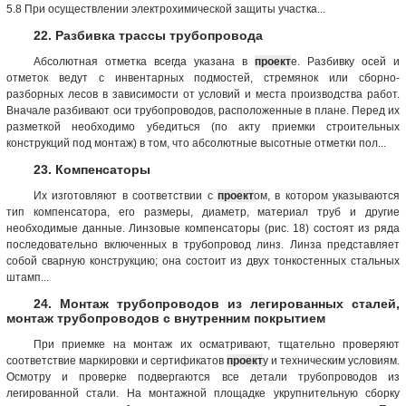
5.8 При осуществлении электрохимической защиты участка...
22. Разбивка трассы трубопровода
Абсолютная отметка всегда указана в
проект
е. Разбивку осей и
отметок ведут с инвентарных подмостей, стремянок или сборно-
разборных лесов в зависимости от условий и места производства работ.
Вначале разбивают оси трубопроводов, расположенные в плане. Перед их
разметкой необходимо убедиться (по акту приемки строительных
конструкций под монтаж) в том, что абсолютные высотные отметки пол...
23. Компенсаторы
Их изготовляют в соответствии с
проект
ом, в котором указываются
тип компенсатора, его размеры, диаметр, материал труб и другие
необходимые данные. Линзовые компенсаторы (рис. 18) состоят из ряда
последовательно включенных в трубопровод линз. Линза представляет
собой сварную конструкцию; она состоит из двух тонкостенных стальных
штамп...
24. Монтаж трубопроводов из легированных сталей,
монтаж трубопроводов с внутренним покрытием
При приемке на монтаж их осматривают, тщательно проверяют
соответствие маркировки и сертификатов
проект
у и техническим условиям.
Осмотру и проверке подвергаются все детали трубопроводов из
легированной стали. На монтажной площадке укрупнительную сборку