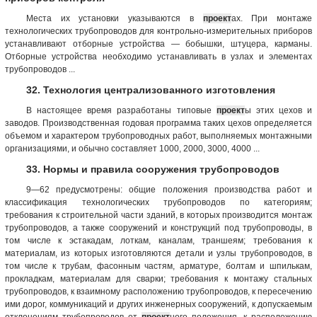
Места их установки указываются в
проект
ах. При монтаже
технологических трубопроводов для контрольно-измерительных приборов
устанавливают отборные устройства — бобышки, штуцера, карманы.
Отборные устройства необходимо устанавливать в узлах и элементах
трубопроводов ...
32. Технология централизованного изготовления
В настоящее время разработаны типовые
проект
ы этих цехов и
заводов. Производственная годовая программа таких цехов определяется
объемом и характером трубопроводных работ, выполняемых монтажными
организациями, и обычно составляет 1000, 2000, 3000, 4000 ...
33. Нормы и правила сооружения трубопроводов
9—62 предусмотрены: общие положения производства работ и
классификация технологических трубопроводов по категориям;
требования к строительной части зданий, в которых производится монтаж
трубопроводов, а также сооружений и конструкций под трубопроводы, в
том числе к эстакадам, лоткам, каналам, траншеям; требования к
материалам, из которых изготовляются детали и узлы трубопроводов, в
том числе к трубам, фасонным частям, арматуре, болтам и шпилькам,
прокладкам, материалам для сварки; требования к монтажу стальных
трубопроводов, к взаимному расположению трубопроводов, к пересечению
ими дорог, коммуникаций и других инженерных сооружений, к допускаемым
отклонениям трубопроводов от
проект
ного положения, к расположению