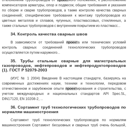
компенсаторов арматуры, опор и подвесок; общие требования и указания
по сборке и сварке трубопроводов, а также контролю качества сварных
соединений; специфические требования к монтажу трубопроводов из
цветных металлов и сплавов, чугунных, пластмассовых, стеклянных, а
также стальных трубопроводов с внутренним покрытием из пластмасс...
34. Контроль качества сварных швов
В зависимости от требований
проект
а или технических условий
контроль сварных соединений технологических трубопроводов
осуществляется путем наружного...
35. Трубы стальные сварные для магистральных
газопроводов, нефтепроводов и нефтепродуктопроводов
(1). ГОСТ Р 52079-2003
(ИУС № 1 2004) Введение В настоящем стандарте, базируясь на
современных достижениях науки, техники и технологии, передовом
отечественном и зарубежном опыте
проект
ирования и строительства, с
учетом международных и национальных стандартов API Spec.5L,
DIN17120, EN 10208-2, ...
36. Сортамент труб технологических трубопроводов по
нормалям машиностроения
Сортамент труб технологических трубопроводов по нормалям
машиностроения Сортамент бесшовных и сварных труб очень большой,