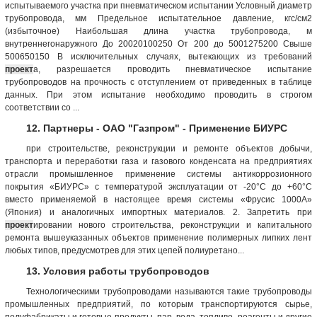
испытываемого участка при пневматическом испытании Условный диаметр
трубопровода, мм Предельное испытательное давление, кгс/см2
(избыточное) Наибольшая длина участка трубопровода, м
внутреннегонаружного До 20020100250 От 200 до 5001275200 Свыше
500650150 В исключительных случаях, вытекающих из требований
проект
а, разрешается проводить пневматическое испытание
трубопроводов на прочность с отступлением от приведенных в таблице
данных. При этом испытание необходимо проводить в строгом
соответствии со ...
12. Партнеры - ОАО "Газпром" - Применение БИУРС
при строительстве, реконструкции и ремонте объектов добычи,
транспорта и переработки газа и газового конденсата на предприятиях
отрасли промышленное применение системы антикоррозионного
покрытия «БИУРС» с температурой эксплуатации от -20°С до +60°С
вместо применяемой в настоящее время системы «Фрусис 1000А»
(Япония) и аналогичных импортных материалов. 2. Запретить при
проект
ировании нового строительства, реконструкции и капитального
ремонта вышеуказанных объектов применение полимерных липких лент
любых типов, предусмотрев для этих цепей полиуретано...
13. Условия работы трубопроводов
Технологическими трубопроводами называются такие трубопроводы
промышленных предприятий, по которым транспортируются сырье,
полуфабрикаты и готовые продукты, пар, вода, топливо, реагенты и другие