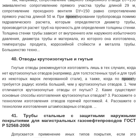
эквивалентно сопротивлению прямого участка трубы длиной 29 м,
сопротивление проходного вентиля DУ=150 равно сопротивлению
прямого участка длиной 50 м. При
проект
ировании трубопровода помимо
гидравлического расчета, которым определяется диаметр трубы,
производится расчет труб на прочность для определения толщины стенки.
Толщина стенки трубы зависит от внутреннего или наружного избыточного
давления, диаметра трубы и материала, из которого она изготовлена,
температуры продукта, коррозийной стойкости и металла трубы.
Большинство техно...
40. Отводы крутоизогнутые и гнутые
Гнутые отводы рекомендуется изготовлять лишь в тех случаях, когда
нет крутоизогнутых отводов (например, для толстостенных труб и для труб
из некоторых марок легированной стали), а также, когда по
проект
у
требуется радиус изгиба больший, чем у крутоизогнутых отводов. 1. Чем
отличаются крутоизогнутые отводы от гнутых? 2. Какие существуют
основные способы изготовления крутоизогнутых отводов? 3. Расскажите о
технологии изготовления отводов горячей протяжкой. 4. Расскажите о
технологии изготовления штампосварных отводов. ...
41. Трубы стальные с защитными наружными
покрытиями для магистральных газонефтепроводов ГОСТ
Р 52568-2006
Допускается применение иных типов покрытия, если это