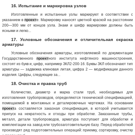
16. Испытание и маркировка узлов
Изготовленные и испытанные узлы маркируют в соответствии с
указанием в
проект
е. Маркировку наносят цветной краской на расстоянии
200—300 мм от концов узла. Знаки и шифр маркировки должны быть
ясными и легко...
17. Условные обозначения и отличительная окраска
арматуры
Условные обозначения арматуры, изготовляемой по документации
Государственного
проект
ного института нефтяного машиностроения,
состоят из букв и, цифр, например ЗКЛ2-200-16. Буквы ЗКЛ обозначают тип
арматуры — задвижка клиновая литая, цифра 2 — модификации данного
изделия. Цифры, следующие за...
18. Очистка и правка труб
Количество, диаметр и марка стали труб, необходимых для
изготовления трубопроводов, определяются технической спецификацией,
помещаемой в монтажных и деталировочных чертежах. На основании
проект
а составляется заказная спецификация, в которой учитывается
припуск на некратность и отходы при обработке. Заказанные трубы,
металл, детали трубопроводов, арматура поступают для обработки и
комплектации на завод или трубозаготовительную базу. Перед обработкой
производят ряд подготовительных операций: приемку, сортировку, очистку