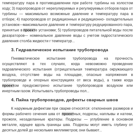
температуру пара в противодавлении при работе турбины на холостом
ходу; 3) паропроводов от нерегулируемых и регулируемых отборов пара от
турбины — максимально возможные давление и температуру пара в
отборе; 4) паропроводов от редукционных и редукционно- охладительных
установок—максимальное давление и температуру редуцированного пара,
принятые в
проект
е установки; 5) трубопроводов питательной воды после
деаэраторов— номинальное давление воды с учетом гидростатического
давления столба жидкости r температур...
3. Гидравлическое испытание трубопровода
Пневматическое испытание трубопровода на прочность
осуществляют в тех случаях, когда невозможно проведение
гидравлического испытания (отрицательная температура окружающего
воздуха, отсутствие воды на площадке, опасные напряжения в
трубопроводе и опорных конструкциях от веса воды), а также когда
проект
ом предусмотрено испытание трубопроводов воздухом или
инертным газом. Испытывать трубопроводы пол...
4. Пайка трубопроводов, дефекты сварных швов
К наружным дефектам при сварке относятся: отклонения размеров и
формы рабочего сечения шва от
проект
ных, подрезы, наплывы и натеки,
прожоги, незаделанные кратеры. Подрезы — углубление в основном
металле, идущее вдоль границы шва. Подрезы могут иметь глубину от
десятых долей до нескольких миллиметров; они бывают...