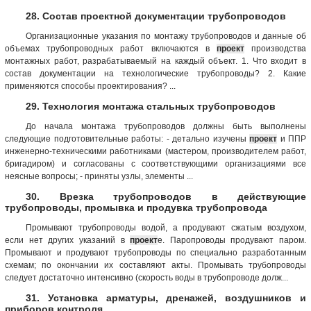
28. Состав проектной документации трубопроводов
Организационные указания по монтажу трубопроводов и данные об
объемах трубопроводных работ включаются в
проект
производства
монтажных работ, разрабатываемый на каждый объект. 1. Что входит в
состав документации на технологические трубопроводы? 2. Какие
применяются способы проектирования? ...
29. Технология монтажа стальных трубопроводов
До начала монтажа трубопроводов должны быть выполнены
следующие подготовительные работы: - детально изучены
проект
и ППР
инженерно-техническими работниками (мастером, производителем работ,
бригадиром) и согласованы с соответствующими организациями все
неясные вопросы; - приняты узлы, элементы ...
30. Врезка трубопроводов в действующие
трубопроводы, промывка и продувка трубопровода
Промывают трубопроводы водой, а продувают сжатым воздухом,
если нет других указаний в
проект
е. Паропроводы продувают паром.
Промывают и продувают трубопроводы по специально разработанным
схемам; по окончании их составляют акты. Промывать трубопроводы
следует достаточно интенсивно (скорость воды в трубопроводе долж...
31. Установка арматуры, дренажей, воздушников и
приборов контроля