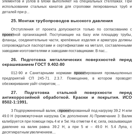
элементов и узлов в блоки выполняют на специальных стеллажах. При
использовании стальных канатов для строповки легированных труб и
деталей при р...
25. Монтаж трубопроводов высокого давления
Отступления от проекта допускаются только по согласованию с
проект
ной организацией. Поступающие на базу или площадку трубы,
фланцы, соединительные части, крепёжные изделия и арматура должны
сопровождаться паспортами и сертификатами на металл, составленными
заводами-изготовителями и заводами-поставщиками. В пас...
26. Подготовка металлических поверхностей перед
окрашиванием ГОСТ 9.402-80
012-90 и Санитарными нормами
проект
ирования промышленных
предприятий СП 245-71. 2.3.7. Помещение, в котором проводят
обезжиривание уайт-спиритом, ...
27. Подготовка стальной поверхности перед
антикоррозийной обработкой. Краски и покрытия. ИСО
8502-1:1991.
3 Подпружиненный валик, с
проект
ированный под нагрузку 39.2 Н или
49.0 Н (промежуточная нагрузка См. дополнение А) Примечание 3: Валик
калибруется при помощи гирь 4 кг и 5кг. На отметки 4 кг, сила, оказывающая
давление на валик равна 39.2 Н, а при 5 кг – 49.0 Н. 5.4 Лупа, с
десятикратным увеличением....