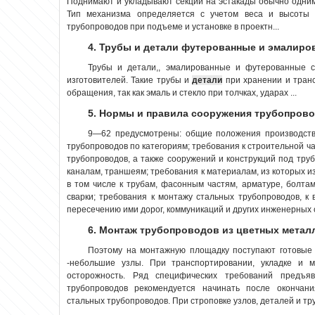
Поднимают и укладывают секции на эстакады обычно одним
Тип механизма определяется с учетом веса и высоты 
трубопроводов при подъеме и установке в проектн...
4. Трубы и детали футерованные и эмалиро
Трубы и детали,, эмалированные и футерованные с
изготовителей. Такие трубы и
детали
при хранении и транс
обращения, так как эмаль и стекло при толчках, ударах ...
5. Нормы и правила сооружения трубопров
9—62 предусмотрены: общие положения производства
трубопроводов по категориям; требования к строительной ч
трубопроводов, а также сооружений и конструкций под труб
каналам, траншеям; требования к материалам, из которых 
в том числе к трубам, фасонным частям, арматуре, болта
сварки; требования к монтажу стальных трубопроводов, к
пересечению ими дорог, коммуникаций и других инженерных 
6. Монтаж трубопроводов из цветных металл
Поэтому на монтажную площадку поступают готовы
-небольшие узлы. При транспортировании, укладке и м
осторожность. Ряд специфических требований предъя
трубопроводов рекомендуется начинать после окончан
стальных трубопроводов. При строповке узлов, деталей и тру