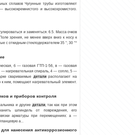
ьных сплавов Чугунные трубы изготовляют
 — высококремнистого и высокохромистого.
улироваться и заменяться. 6.5. Масса очков
Поле зрения, не менее вверх вниз к носу к
ытые с откидным стеклодержателем 35 °; 30 °*
ие
ческая, б — газовая ГТП-1-56, в — газовая
3 — нагревательная спираль, 4 — сопло, 5 —
варке свариваемые
детали
располагают на
ю к ним, помещают нагревательный элемент.
иков и приборов контроля
сальника и другие
детали
, так как при этом
ранить шпиндель от повреждения, его
обвязки арматуры при перемещениях: а —
ланцевую а...
и для нанесения антикоррозионного