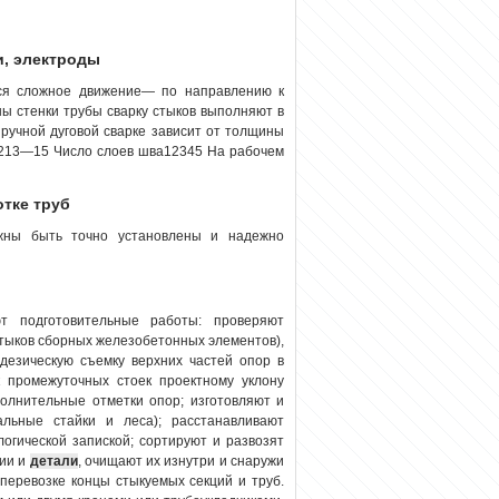
и, электроды
тся сложное движение— по направлению к
ны стенки трубы сварку стыков выполняют в
 ручной дуговой сварке зависит от толщины
213—15 Число слоев шва12345 На рабочем
отке труб
ны быть точно установлены и надежно
т подготовительные работы: проверяют
 стыков сборных железобетонных элементов),
дезическую съемку верхних частей опор в
к промежуточных стоек проектному уклону
полнительные отметки опор; изготовляют и
альные стайки и леса); расстанавливают
огической запиской; сортируют и развозят
ции и
детали
, очищают их изнутри и снаружи
перевозке концы стыкуемых секций и труб.