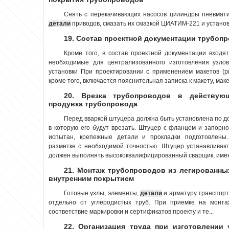
Снять с перекачивающих насосов цилиндры пневматич
детали
приводов, смазать их смазкой ЦИАТИМ-221 и установит
19. Состав проектной документации трубоп
Кроме того, в состав проектной документации входя
необходимые для централизованного изготовления узлов
установки При проектировании с применением макетов (ри
кроме того, включается пояснительная записка к макету, ма
20. Врезка трубопроводов в действую
продувка трубопровода
Перед вваркой штуцера должна быть установлена по д
в которую его будут врезать. Штуцер с фланцем и запор
испытан, крепежные детали и прокладки подготовлены.
разметке с необходимой точностью. Штуцер устанавливаю
должен выполнять высококвалифицированный сварщик, имею
21. Монтаж трубопроводов из легированны
внутренним покрытием
Готовые узлы, элементы,
детали
и арматуру транспор
отдельно от углеродистых труб. При приемке на монта
соответствие маркировки и сертификатов проекту и те...
22. Организация труда при изготовлении 