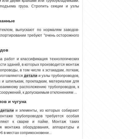
 или двумя кранами или трубоукладчиками.
подъема груза. Стропить секции и узлы
ванные
теклом, выпускают по нормалям заводов-
портировании требуют "очень осторожного
одов
 работ и классификация технологических
асти зданий, в которых производится монтаж
опроводы, в том числе к эстакадам, лоткам,
изготовляются
детали
и узлы трубопроводов,
м и шпилькам, прокладкам, материалам для
 взаимному расположению трубопроводов, к
сооружений, к допускаемым отклонениям ...
ов и чугуна
е
детали
и элементы, из которых собирают
онтаже трубопроводов требуется особая
вляют к сварке и пайке. Монтаж таких
ия монтажа оборудования, аппаратуры и
б в местах соприкосновени...