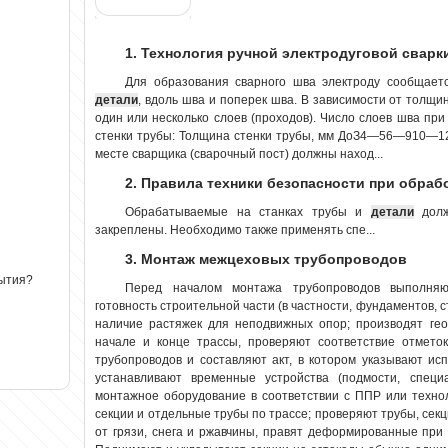
1. Технология ручной электродуговой сварк
Для образования сварного шва электроду сообщае
детали
, вдоль шва и поперек шва. В зависимости от толщи
один или несколько слоев (проходов). Число слоев шва при
стенки трубы: Толщина стенки трубы, мм ДоЗ4—56—910—1
месте сварщика (сварочный пост) должны наход...
2. Правила техники безопасности при обраб
Обрабатываемые на станках трубы и
детали
долж
закреплены. Необходимо также применять спе...
3. Монтаж межцеховых трубопроводов
рытия?
Перед началом монтажа трубопроводов выполняю
готовность строительной части (в частности, фундаментов,
наличие растяжек для неподвижных опор; производят гео
начале и конце трассы, проверяют соответствие отмето
трубопроводов и составляют акт, в котором указывают ис
устанавливают временные устройства (подмости, специ
монтажное оборудование в соответствии с ППР или технол
секции и отдельные трубы по трассе; проверяют трубы, сек
от грязи, снега и ржавчины, правят деформированные при 