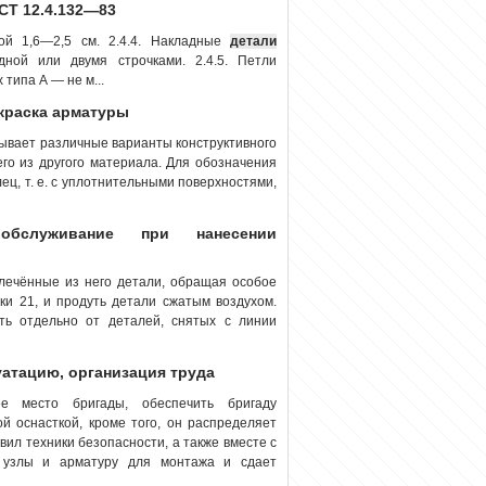
СТ 12.4.132—83
ой 1,6—2,5 см. 2.4.4. Накладные
детали
ной или двумя строчками. 2.4.5. Петли
типа А — не м...
окраска арматуры
зывает различные варианты конструктивного
го из другого материала. Для обозначения
ц, т. е. с уплотнительными поверхностями,
обслуживание при нанесении
влечённые из него детали, обращая особое
ки 21, и продуть детали сжатым воздухом.
ть отдельно от деталей, снятых с линии
уатацию, организация труда
ее место бригады, обеспечить бригаду
й оснасткой, кроме того, он распределяет
ил техники безопасности, а также вместе с
 узлы и арматуру для монтажа и сдает