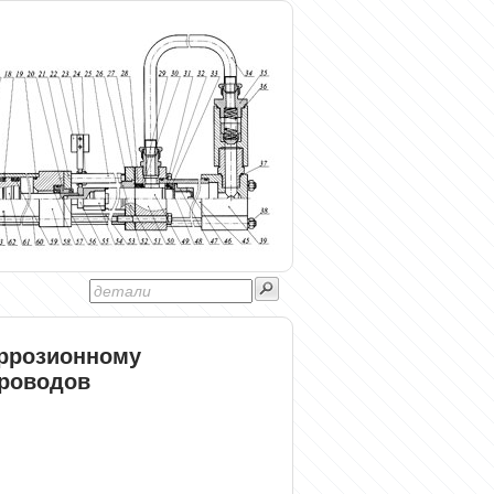
оррозионному
роводов