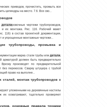
еских приводов, прочистить, промыть все
ь цилиндры на место. 7.6. Все сво...
роводов
т
детали
ровочные чертежи трубопроводов,
 и их монтажа. Рис. 116. Рабочий макет
с. 116) в состав проектной документации,
кет и упрощенные монтажные чертежи...
щие трубопроводы, промывка и
окументации марка стали трубы или
детали
,
ной арматурой должен быть предварительно
 Врезку производят по предварительной
т без перекосов. Сварку штуцера с трубой
щий право на выполне...
х сталей, монтаж трубопроводов с
тируют уложенными на деревянные настилы
ж их осматривают, тщательно проверяют
узлов, основные правила техники