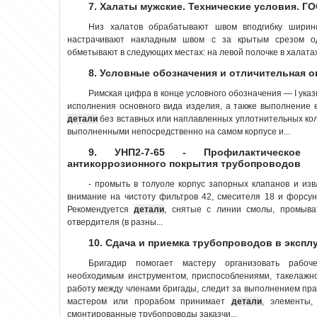
7. Халаты мужские. Технические условия. ГО
Низ халатов обрабатывают швом вподгибку ширин
настрачивают накладным швом с за­ крытым срезом од
обметывают в следующих местах: на левой полочке в халатах 
8. Условные обозначения и отличительная 
Римская цифра в конце условного обозначения — I ука
исполнения основного вида изделия, а также выполнение е
детали
без вставных или наплавленных уплотнительных коле
выполненными непосредственно на самом корпусе и...
9. УНП2-7-65 - Профилактическое 
антикоррозионного покрытия трубопроводов
- промыть в толуоле корпус запорных клапанов и из
внимание на чистоту фильтров 42, смесителя 18 и форсун
Рекомендуется
детали
, снятые с линии смолы, промыва
отвердителя (в разны...
10. Сдача и приемка трубопроводов в экспл
Бригадир помогает мастеру организовать рабоч
необходимым инструментом, приспособлениями, такелажно
работу между членами бригады, следит за выполнением прав
мастером или прорабом принимает
детали
, элементы,
смонтированные трубопроводы заказчи...