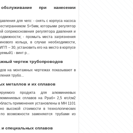
 обслуживание при нанесении
авления для чего: - снять с корпуса насоса
шестигранником S=5мм, которыми регулятор
тей соприкосновения регулятора давления и
подвижности; - промыть места загрязнения
инового кольца, в случае необходимости,
ГП – 30, установить его на место в корпусе
емый1 - винт р...
тажный чертеж трубопроводов
дов на монтажных чертежах показывают в
ения трубо...
ых металлов и их сплавов
тируемого продукта для алюминиевых
юминиевых сплавов на Рраб= 2,5 кгс/см2
 область применения установлены в МН 1101
о высокой стоимости в технологических
 по возможности заменяются трубами из
а и специальных сплавов