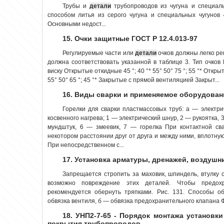
Трубы и
детали
трубопроводов из чугуна и специал
способом литья из серого чугуна и специальных чугунов
Основными недост...
15. Очки защитные ГОСТ Р 12.4.013-97
Регулируемые части или
детали
очков должны легко рег
должна соответствовать указанной в таблице 3. Тип очков 
виску Открытые откидные 45 °; 40 °* 55° 50° 75 °; 55 °* Откр
55° 50° 65 °; 45 °* Закрытые с прямой вентиляцией Закрыт...
16. Виды сварки и применяемое оборудован
Горелки для сварки пластмассовых труб: а — электри
косвенного нагрева; 1 — электрический шнур, 2 — рукоятка, 
мундштук, 6 — змеевик, 7 — горелка При контактной с
некотором расстоянии друг от друга и между ними, вплотну
При непосредственном с...
17. Установка арматуры, дренажей, воздушн
Запрещается стропить за маховик, шпиндель, втулку 
возможно повреждение этих деталей. Чтобы предох
рекомендуется обернуть тряпками. Рис. 131. Способы 
обвязка вентиля, б — обвязка предохранительного клапана Ф
18. УНП2-7-65 - Порядок монтажа установк
покрытия трубопроводов