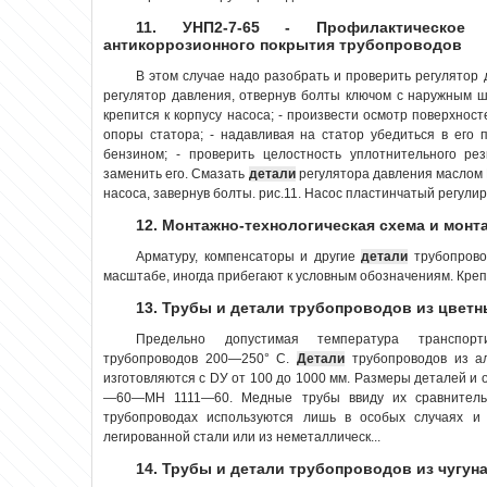
11. УНП2-7-65 - Профилактическое
антикоррозионного покрытия трубопроводов
В этом случае надо разобрать и проверить регулятор д
регулятор давления, отвернув болты ключом с наружным 
крепится к корпусу насоса; - произвести осмотр поверхнос
опоры статора; - надавливая на статор убедиться в его 
бензином; - проверить целостность уплотнительного рез
заменить его. Смазать
детали
регулятора давления маслом И
насоса, завернув болты. рис.11. Насос пластинчатый регулиру
12. Монтажно-технологическая схема и мон
Арматуру, компенсаторы и другие
детали
трубопрово
масштабе, иногда прибегают к условным обозначениям. Крепл
13. Трубы и детали трубопроводов из цветн
Предельно допустимая температура транспор
трубопроводов 200—250° С.
Детали
трубопроводов из ал
изготовляются с DУ от 100 до 1000 мм. Размеры деталей и
—60—МН 1111—60. Медные трубы ввиду их сравнительн
трубопроводах используются лишь в особых случаях и
легированной стали или из неметаллическ...
14. Трубы и детали трубопроводов из чугун