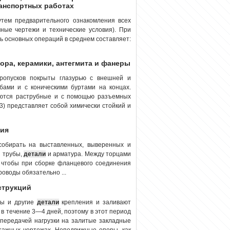
ранспортных работах
утем предварительного ознакомления всех
чные чертежи и технические условия). При
ь основных операций в среднем составляет:
фора, керамики, антегмита и фанеры
ропусков покрыты глазурью с внешней и
бами и с коническими буртами на концах.
яются раструбные и с помощью разъемных
м3) представляет собой химически стойкий и
ния
собирать на выставленных, выверенных и
ы трубы,
детали
и арматура. Между торцами
 чтобы при сборке фланцевого соединения
оводы обязательно ...
струкций
ты и другие
детали
крепления и заливают
 течение 3—4 дней, поэтому в этот период
 передачей нагрузки на залитые закладные
нтажных чертежах. Неподвижные опоры, как