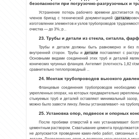
безопасности при погрузочно-разгрузочных и т
Устранение потерь рабочего времени достигается п
членов бригад с технической документацией (
детали
рово
изготовлении элементов и узлов трубопроводов трудоемкост
очистка — до 3%; р...
23. Трубы и детали из стекла, ситалла, фар
Трубы и детали должны быть равномерно и без п
внутренней сторон. Трубы и
детали
поставляют с растру
Основными видами соединений этих труб и деталей явл
конических чугунных фланцев. Антегмит (плотность 1,82 г/с
сравнительно теплопроводный ...
24. Монтаж трубопроводов высокого давле
Фланцевые соединения трубопроводов необходимо 
укрепленных опорах, на которых предварительно укреплен
стыкуемых труб и деталей оставляют минимальный зазор,
можно было завести линзу. Линзы устанавливают- на трубопр
25. Установка опор, подвесок и опорных кон
После пробивки отверстий в них устанавливают бол
цементным раствором. Схватывание цемента продолжается в
не допускается проведение каких-либо работ, связанных с
детали. Расположение опор и подвесок указывается в мо