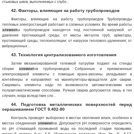
стыковых швов, выполняемых с глубо...
42. Факторы, влияющие на работу трубопроводов
Факторы, влияющие на работу трубопроводов Трубопроводы
тепловых электростанций работают в сложных условиях. Во время работы
элемент
ы трубопроводов находятся под постоянной нагрузкой: от
давления протекающей среды; от массы металла труб, арматуры,
протекающей среды, теплоизоляции; от нагрузок теплового удлинения; от
вибрационных ...
43. Технология централизованного изготовления
Затем механизированной тележкой патрубки подают на стенды
сборки
элемент
ов трубопроводов. Собранные и прихваченные
электросваркой элементы с помощью крана-укосины укладывают в
контейнеры и направляют на манипуляторы-вращатели для сварки.
Сваривать элементы надо по возможности автоматическими или
полуавтоматическими способами. Ручная сварка допускается лишь в тех
случаях, когда вследствие сло...
44. Подготовка металлических поверхностей перед
окрашиванием ГОСТ 9.402-80
Контроль проводят выборочно в местах скопления влаги, особенно в
местах соединения
элемент
ов. Допускается рН поверхности определять
по рН стекающей промывной воды на последней стадии промывки,
который должен быть 6-8. (Измененная редакция, Изм. № 3)., 5.12.