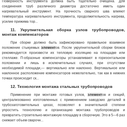
Поверхность инструмента должна быть тщательно очищена. Для
соединения труб различного диаметра достаточно иметь один
нагревательный инструмент. На прочность сварного шва влияют
температура нагревательного инструмента, продолжительность нагрева,
усилие прижима тор...
11. Укрупнительная сборка узлов трубопроводов,
монтаж компенсаторов
При сборке должно быть зафиксировано правильное взаимное
положение стыкуемых
элемент
ов. После укрупнительной сборки блоков
рекомендуется произвести их тепловую изоляцию на площадке или
стеллаже. П-образные компенсаторы устанавливают в горизонтальном
положении и лишь в исключительных случаях, при отсутствии
необходимой площади,— вертикально или наклонно. Вертикальное или
наклонное расположение компенсаторов нежелательно, так как в нижних
точках происходит ск...
12. Технология монтажа стальных трубопроводов
Применение при монтаже готовых узлов,
элемент
ов и секций,
централизованно изготовленных с применением заводских деталей в
трубозаготовительных цехах, позволяет в значительной степени
упростить технологию и организацию монтажа трубопроводов и
превратить строительно-монтажную площадку в сборочную. Это в 5—6 раз
снижает объем сварочн...