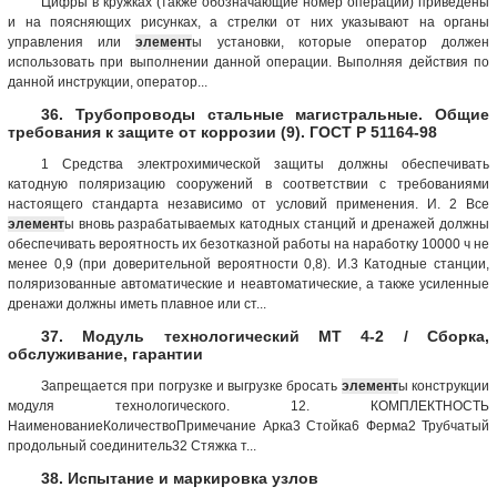
Цифры в кружках (также обозначающие номер операции) приведены
и на поясняющих рисунках, а стрелки от них указывают на органы
управления или
элемент
ы установки, которые оператор должен
использовать при выполнении данной операции. Выполняя действия по
данной инструкции, оператор...
36. Трубопроводы стальные магистральные. Общие
требования к защите от коррозии (9). ГОСТ Р 51164-98
1 Средства электрохимической защиты должны обеспечивать
катодную поляризацию сооружений в соответствии с требованиями
настоящего стандарта независимо от условий применения. И. 2 Все
элемент
ы вновь разрабатываемых катодных станций и дренажей должны
обеспечивать вероятность их безотказной работы на наработку 10000 ч не
менее 0,9 (при доверительной вероятности 0,8). И.3 Катодные станции,
поляризованные автоматические и неавтоматические, а также усиленные
дренажи должны иметь плавное или ст...
37. Модуль технологический МТ 4-2 / Сборка,
обслуживание, гарантии
Запрещается при погрузке и выгрузке бросать
элемент
ы конструкции
модуля технологического. 12. КОМПЛЕКТНОСТЬ
НаименованиеКоличествоПримечание Арка3 Стойка6 Ферма2 Трубчатый
продольный соединитель32 Стяжка т...
38. Испытание и маркировка узлов