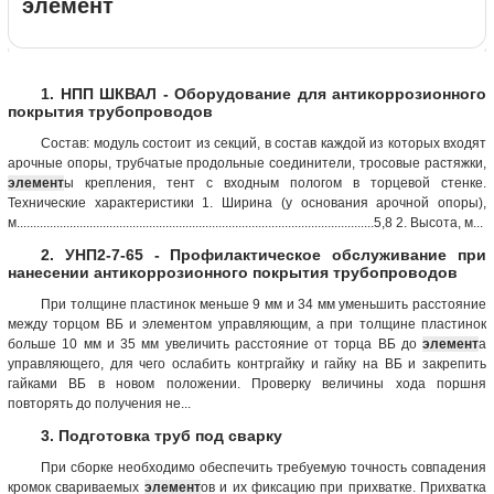
элемент
1. НПП ШКВАЛ - Оборудование для антикоррозионного
покрытия трубопроводов
Состав: модуль состоит из секций, в состав каждой из которых входят
арочные опоры, трубчатые продольные соединители, тросовые растяжки,
элемент
ы крепления, тент с входным пологом в торцевой стенке.
Технические характеристики 1. Ширина (у основания арочной опоры),
м............................................................................................................5,8 2. Высота, м...
2. УНП2-7-65 - Профилактическое обслуживание при
нанесении антикоррозионного покрытия трубопроводов
При толщине пластинок меньше 9 мм и 34 мм уменьшить расстояние
между торцом ВБ и элементом управляющим, а при толщине пластинок
больше 10 мм и 35 мм увеличить расстояние от торца ВБ до
элемент
а
управляющего, для чего ослабить контргайку и гайку на ВБ и закрепить
гайками ВБ в новом положении. Проверку величины хода поршня
повторять до получения не...
3. Подготовка труб под сварку
При сборке необходимо обеспечить требуемую точность совпадения
кромок свариваемых
элемент
ов и их фиксацию при прихватке. Прихватка