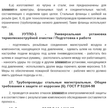
6,а) изготовляют из чугуна и стали; они предназначены для
элемент
ов арматуры, фланцевых труб и соединительных частей,
составляющих с изделием одно целое. Стальные фланцы с шейкой на
резьбе (рис. 6, б) для технологических трубопроводов применяются весьма
ограниченно (трубопроводы низкого давления). Такие фланцы используют
пре...
16. УУТПО-1 - Универсальная установка
термопескоструйной очистки / Подготовка к работе
- подтягивать резьбовые соединения магистралей воздуха и
компонентов, находящихся под давлением; - одевать шлем на голову до
настройки подачи воздуха под шлем пневмодросселем; - работать без
шлема и защитных рукавиц; - располагать шланги между ног работающего;
- наносить удары по сосуду и другим
элемент
ам установки, находящимся
под давлением; - использовать другие виды горючего, кроме керосина. 5.9.
Меры по обеспечению пожарной безопасности: - рабочее место должно
иметь удобные подходы и по...
17. Трубопроводы стальные магистральные. Общие
требования к защите от коррозии (6). ГОСТ Р 51164-98
2, проводится анализ отказов
элемент
ов электрохимической защиты
и в соответствии с результатами комплексного обследования составляется
прогноз к...