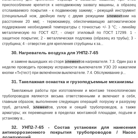
приспособление крепится к неподвижному захвату машины, а образец
отслаиваемого покрытия - к подвижному зажиму; - режущий инструмент
(специальный нож, двойную пилу с двумя режущими
элемент
ами на
расстоянии 20 мм); - термокамеру, обеспечивающую автоматическое
поддержание необходимой температуры с точностью +/- 3 °C; - линейку
металлическую по ГОСТ 427; - спирт этиловый по ГОСТ 17299. 1 -
защитное покрытие; 2 - металлическая подложка (образец из трубы); 3 -
струбцина; 4 - отверстие для крепления струбцины к за...
30. Нагреватель воздуха для УНП2-7-65
и замене вышедших из сторя
элемент
ов нагревателя. 7.3. Один раз в
неделю проводить проверку исправности выключателя УЗО 20 нажатием
кнопки «Т»(тест) при включённом выключателе. 7.4. Обслуживание р...
31. Такелажная оснастка и грузоподъемные механизмы
Такелажные работы при изготовлении и монтаже технологических
трубопроводов являются весьма ответственными и включают в себя,
главным образом, выполнение следующих операций: погрузку и разгрузку
труб, деталей,
элемент
ов, узлов и секций трубопроводов, а также
арматуры; их перемещение в пределах монтажной площадки, подъем и
установку в...
32. УНП2-7-65 - Состав установки для нанесения
антикоррозионного покрытия трубопроводов / Насос
дозирующий