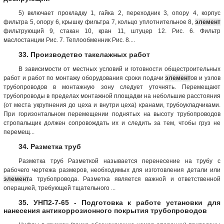
5) включает прокладку 1, гайка 2, переходник 3, опору 4, корпус
фильтра 5, опору 6, крышку фильтра 7, кольцо уплотнительное 8,
элемент
фильтрующий 9, стакан 10, кран 11, штуцер 12. Рис. 6. Фильтр
маслостанции Рис. 7. Теплообменник Рис. 8....
33. Производство такелажных работ
В зависимости от местных условий и готовности общестроительных
работ и работ по монтажу оборудования сроки подачи
элемент
ов и узлов
трубопроводов в монтажную зону следует уточнять. Перемещают
трубопроводы в пределах монтажной площадки на небольшие расстояния
(от места укрупнения до цеха и внутри цеха) кранами, трубоукладчиками.
При горизонтальном перемещении поднятых на высоту трубопроводов
стропальщик должен сопровождать их и следить за тем, чтобы груз не
перемещ...
34. Разметка труб
Разметка труб Разметкой называется перенесение на трубу с
рабочего чертежа размеров, необходимых для изготовления детали или
элемент
а трубопровода. Разметка является важной и ответственной
операцией, требующей тщательного ...
35. УНП2-7-65 - Подготовка к работе установки для
нанесения антикоррозионного покрытия трубопроводов