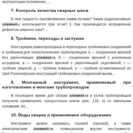
эксплуатации положении; ...
7. Контроль качества сварных швов
В чем сущность просвечивания гамма-лучами? Какие радиоактивные
элемент
ы используются при этом? 3. Как производится исправление
дефектов сварного шва? ...
8. Тройники, переходы и заглушки
Конструкции равнопроходных и переходных тройниковых соединений
и тройников для технологических трубопроводов: а — соединение врезкой
без укрепляющих
элемент
ов, б — соединение врезкой с усиленным
штуцером, в — соединение врезкой с укрепляющей седловиной, г —
тройник сварной, д — тройник кованый, е — тройник штампованный из
труб Разнообразие конструкций тройниковых соединений вызва...
9. Монтажный инструмент, применяемый при
изготовлении и монтаже трубопроводов
В последнее время для сборки
элемент
ов и узлов трубопроводов
получили применение трещоточные ключи (рис. 128, л) со сменными
головками. Ко...
10. Виды сварки и применяемое оборудование
Инструмент можно нагревать газовой горелкой, а также
электрическим
элемент
ом, помещенным внутри инструмента.