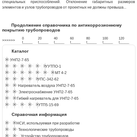
специальных приспособлений. Отклонение габаритных размеров
элементов и узлов трубопроводов от проектных не должны превыша...
Продолжение справочника по антикоррозионному
покрытию трубопроводов
0
20
40
60
80
100
120
>>>>>>
!
.
.
.
.
.
.
.
.
.
.
.
.
.
.
.
.
.
.
.
!
.
.
.
.
.
.
.
.
.
.
.
.
.
.
.
.
.
.
.
!
.
.
.
.
.
.
.
.
.
.
.
.
.
.
.
.
.
.
.
!
.
.
.
.
.
.
.
.
.
.
.
.
.
.
.
.
.
.
.
!
.
.
.
.
.
.
.
.
.
.
.
.
.
.
.
.
.
.
.
!
.
.
.
.
.
.
.
.
.
.
.
.
.
.
.
.
.
.
.
!
.
.
.
.
.
.
.
.
.
.
.
.
.
.
.
.
.
.
.
Каталог
УНП2-7-65
УУТПО-1
МТ 4-2
УПС-342-62
Нагреватель воздуха УНП2-7-65
Электроснабжение УНП2-7-65
Гибкий нагреватель для УНП2-7-65
УТП5-15-69
Справочная информация
НСИ, используемая при разработке
Технологические трубопроводы
Устройство трубопроводов