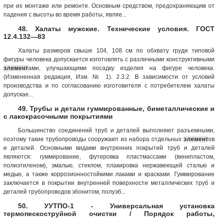
при их монтаже или ремонте. Основным средством, предохраняющим от
падения с высоты во время работы, являе...
48. Халаты мужские. Технические условия. ГОСТ
12.4.132—83
Халаты размеров свыше 104, 108 см по обхвату груди типовой
фигуры человека допускается изготовлять с различными конструктивными
элемент
ами, улучшающими посадку изделия на фигуре человека.
(Измененная редакция, Изм. № 1). 2.3.2. В зависимости от условий
производства и по согласованию изготовителя с потребителем халаты
допускае...
49. Трубы и детали гуммированные, биметаллические и
с лакокрасочными покрытиями
Большинство соединений труб и деталей выполняют разъемными,
поэтому такие трубопроводы сооружают из набора отдельных
элемент
ов
и деталей. Основными видами внутренних покрытий труб и деталей
являются: гуммирование, футеровка пластмассами (винипластом,
полиэтиленом), эмалью, стеклом, плакировка нержавеющей сталью и
медью, а также коррозионностойкими лаками и красками. Гуммирование
заключается в покрытии внутренней поверхности металлических труб и
деталей трубопроводов эбонитом, полуэб...
50. УУТПО-1 - Универсальная установка
термопескоструйной очистки / Порядок работы,