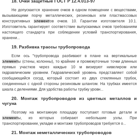
18. Очки защитные ГОСТ Р 12.4.013-97
Не допускается хранение очков в одном помещении с веществами,
вызывающими порчу металлических, резиновых или пластмассовых
конструктивных
элемент
ов очков. 10. Гарантии изготовителя 10.1.
Изготовитель гарантирует соответствие выпускаемых очков требованиям
настоящего стандарта при соблюдении условий транспортирования,
хранени...
19. Разбивка трассы трубопровода
Если ось "трубопровода разбивают в плане на вертикальные
элемент
ы (стены, колонны), то крайние и промежуточные точки длинных
прямых участков через каждые 10 м визируют нивелиром или
гидравлическим уровнем. Гидравлический уровень представляет собой
сообщающийся сосуд, который состоит из двух стеклянных трубок,
соединенных с одной стороны резиновым шлангом. На трубках имеется
шкала с делениями. Для удобства работы трубку уровн...
20. Монтаж трубопроводов из цветных металлов и
чугуна
Поэтому на монтажную площадку поступают готовые детали и
элемент
ы, из которых собирают -небольшие узлы. При
транспортировании, укладке и монтаже трубопроводов требуется о...
21. Монтаж неметаллических трубопроводов