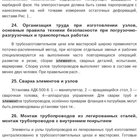
карбидной фазе. На электростанции должна быть схема паропроводов с
нанесенными на ней точками измерения остаточных деформаций,
местами Рис. 1...
24. Организация труда при изготовлении узлов,
основные правила техники безопасности при погрузочно-
разгрузочных и транспортных работах
В трубозаготовительном цехе или мастерской широко применяется
поточно-расчлененный метод, при котором отдельные звенья и рабочие
специализируются на выполнении часто повторяющихся операций:
разметке и резке, сборке
элемент
ов, сварных деталей, испытании,
маркировке. Сборку узлов трубопроводов выполняет звено в составе не
менее двух человек. При правильном расп...
25. Сварка элементов и узлов
Установка АДК-500-6: 1 — манипулятор, 2 — вращающийся стол, 3 —
сварочная головка, 4—аппаратура управления Для сварки труб и
элемент
ов трубопроводов, особенно приварки фланцев к патрубкам, могут
быть рекомендованы установки трех ти...
26. Монтаж трубопроводов из легированных сталей,
монтаж трубопроводов с внутренним покрытием
Элементы и узлы трубопроводов из легированных труб изготовляют
централизованно в трубозаготовительных цехах и мастерских. Готовые