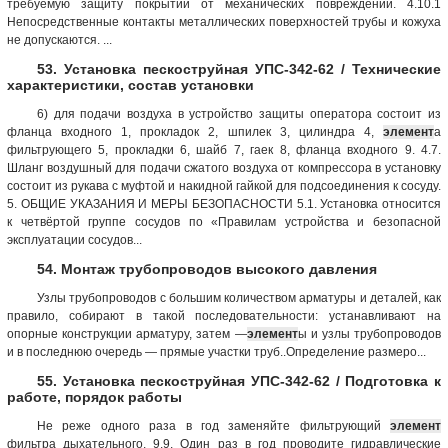
требуемую защиту покрытий от механических повреждений. 4.10.1
Непосредственные контакты металлических поверхностей трубы и кожуха
не допускаются. ...
53. Установка пескоструйная УПС-342-62 / Технические
характеристики, состав установки
6) для подачи воздуха в устройство защиты оператора состоит из
фланца входного 1, прокладок 2, шпилек 3, цилиндра 4,
элемент
а
фильтрующего 5, прокладки 6, шайб 7, гаек 8, фланца входного 9. 4.7.
Шланг воздушный для подачи сжатого воздуха от компрессора в установку
состоит из рукава с муфтой и накидной гайкой для подсоединения к сосуду.
5. ОБЩИЕ УКАЗАНИЯ И МЕРЫ БЕЗОПАСНОСТИ 5.1. Установка относится
к четвёртой группе сосудов по «Правилам устройства и безопасной
эксплуатации сосудов...
54. Монтаж трубопроводов высокого давления
Узлы трубопроводов с большим количеством арматуры и деталей, как
правило, собирают в такой последовательности: устанавливают на
опорные конструкции арматуру, затем —
элемент
ы и узлы трубопроводов
и в последнюю очередь — прямые участки труб..Определение размеро...
55. Установка пескоструйная УПС-342-62 / Подготовка к
работе, порядок работы
Не реже одного раза в год заменяйте фильтрующий
элемент
фильтра дыхательного. 9.9. Один раз в год проводите гидравлические