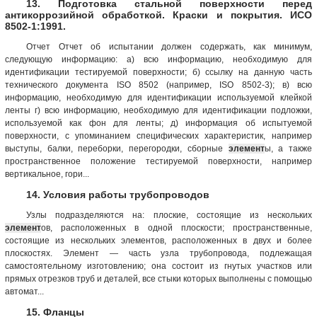
13. Подготовка стальной поверхности перед
антикоррозийной обработкой. Краски и покрытия. ИСО
8502-1:1991.
Отчет Отчет об испытании должен содержать, как минимум,
следующую информацию: а) всю информацию, необходимую для
идентификации тестируемой поверхности; б) ссылку на данную часть
технического документа ISO 8502 (например, ISO 8502-3); в) всю
информацию, необходимую для идентификации используемой клейкой
ленты г) всю информацию, необходимую для идентификации подложки,
используемой как фон для ленты; д) информация об испытуемой
поверхности, с упоминанием специфических характеристик, например
выступы, балки, переборки, перегородки, сборные
элемент
ы, а также
пространственное положение тестируемой поверхности, например
вертикальное, гори...
14. Условия работы трубопроводов
Узлы подразделяются на: плоские, состоящие из нескольких
элемент
ов, расположенных в одной плоскости; пространственные,
состоящие из нескольких элементов, расположенных в двух и более
плоскостях. Элемент — часть узла трубопровода, подлежащая
самостоятельному изготовлению; она состоит из гнутых участков или
прямых отрезков труб и деталей, все стыки которых выполнены с помощью
автомат...
15. Фланцы