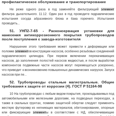
профилактическое обслуживание и транспортирование
Не реже одного раза в год заменяйте фильтрующий
элемент
фильтра дыхательного. 11.12. Один раз в год проводите гидравлические
испытания сосуда абразивного блока и бака горючего. Испытания
проводить...
51. УНП2-7-65 - Расконсервация установки для
нанесения антикоррозионного покрытия трубопроводов
после поступления с завода-изготовителя
Нарушение этого требования может привести к деформации или
поломке
элемент
ов конструкции насосов, особенно резьбовых соединений
гидравлического цилиндра. При первом включении перекачивающих
насосов, до заполнения полостей насосов жидкостью, и после выработки
компонентов подвижные части насосов могут перемещаться ускоренно,
что приводит к возникновению повышенных динамических нагрузок. Запуск
насосов при пе...
52. Трубопроводы стальные магистральные. Общие
требования к защите от коррозии (4). ГОСТ Р 51164-98
10 На трубопроводах с любым видом покрытия, прокладываемых под
автомобильными или железными дорогами, на подводных переходах, а
также в скальных грунтах, помимо защитной обертки следует применять
жесткую футеровку из негниющих материалов, обетонирование, опорные
или фиксирующие
элемент
ы в соответствии с НД, обеспечивающие