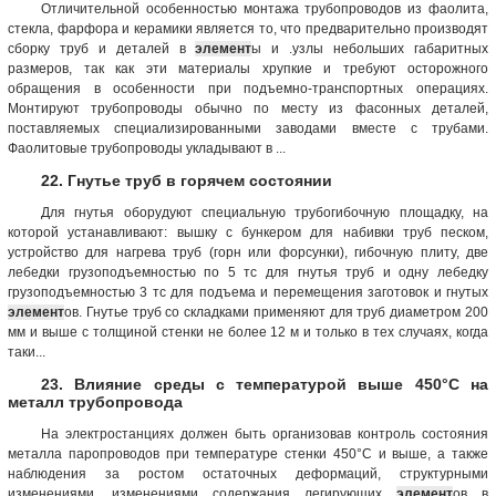
Отличительной особенностью монтажа трубопроводов из фаолита,
стекла, фарфора и керамики является то, что предварительно производят
сборку труб и деталей в
элемент
ы и .узлы небольших габаритных
размеров, так как эти материалы хрупкие и требуют осторожного
обращения в особенности при подъемно-транспортных операциях.
Монтируют трубопроводы обычно по месту из фасонных деталей,
поставляемых специализированными заводами вместе с трубами.
Фаолитовые трубопроводы укладывают в ...
22. Гнутье труб в горячем состоянии
Для гнутья оборудуют специальную трубогибочную площадку, на
которой устанавливают: вышку с бункером для набивки труб песком,
устройство для нагрева труб (горн или форсунки), гибочную плиту, две
лебедки грузоподъемностью по 5 тс для гнутья труб и одну лебедку
грузоподъемностью 3 тс для подъема и перемещения заготовок и гнутых
элемент
ов. Гнутье труб со складками применяют для труб диаметром 200
мм и выше с толщиной стенки не более 12 м и только в тех случаях, когда
таки...
23. Влияние среды с температурой выше 450°С на
металл трубопровода
На электростанциях должен быть организовав контроль состояния
металла паропроводов при температуре стенки 450°С и выше, а также
наблюдения за ростом остаточных деформаций, структурными
изменениями, изменениями содержания легирующих
элемент
ов в