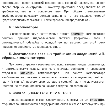
представляет собой короткий сварной шов, который накладывается при
сборке сварных конструкций. К качеству прихватки предъявляют те же
требования, что и к основному шву. При сборке ответственных
трубопроводов прихватку должен выполнять тот же сварщик, который
будет заваривать весь стык. 1. Какие требования предъявляют к ...
4. Компенсаторы
В основу технологии изготовления гибкого
элемент
а компенсатора
положен принцип гидравлической вытяжки (формовки) волн в
цилиндрической обечайке с осадкой ее по высоте; для этой цели
применяют специальные гидравлические...
5. Изготовление сварных тройниковых соединений и П-
образных компенсаторов
При этом стараются максимально использовать полуавтоматическую
и автоматическую сварку, для чего сначала собирают и сваривают
отдельные
элемент
ы компенсаторов. При работе компенсатора
наибольшее напряжение в металле возникает в середине верхней его
части (в спинке), поэтому сварные швы в средней части не допускаются.
Расстояние от сварного шва до начала закругления составной...
6. Очки защитные ГОСТ Р 12.4.013-97
оправа защитных очков: Совокупность конструктивных
элемент
ов
открытых защитных очков для удержания очковых стекол в требуемом при