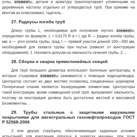
узлы,
элемент
ы, детали и арматуру транспортируют уложенными на
деревянные настилы отдельно от углеродистых труб. При приемке на
монтаж их осматривают, тщатель...
27. Радиусы изгиба труб
Длину трубы L, необходимую для получения гнутого
элемент
а,
определяют по формуле: L = 0,0175 R α + l, где R — радиус изгиба трубы,
мм; α — угол изгиба трубы, град; l — прямой участок длиной 100—300 мм,
необходимый для захвата трубы при гнутье (зависит от конструкции
оборудования). 1. Назовите допуски на овальность сечения трубы. 2....
28. Сборка и сварка прямолинейных секций
Для труб большего диаметра используют балочные центраторы, в
которых стыкуемые
элемент
ы зажимаются с помощью гидроцилиндра.
Центратор состоит из двух жестких полуколец, соединенных шарниром.
Поперечные планки являются базирующими элементами. Центраторы
такой конструкции, кроме совмещения осей труб, выправляют овальность,
поэтому их конструкция должна быть достаточно жесткой и массивной
Безмоментны...
29. Трубы стальные с защитными наружными
покрытиями для магистральных газонефтепроводов ГОСТ
Р 52568-2006
2 или другую струбцину, обеспечивающую заданные условия
испытаний) для крепления образца в захватах машины, при этом