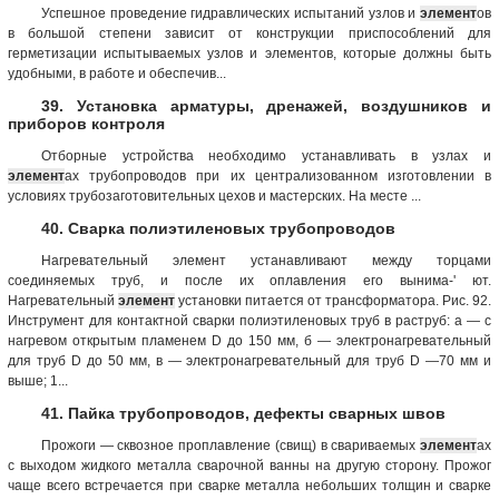
Успешное проведение гидравлических испытаний узлов и
элемент
ов
в большой степени зависит от конструкции приспособлений для
герметизации испытываемых узлов и элементов, которые должны быть
удобными, в работе и обеспечив...
39. Установка арматуры, дренажей, воздушников и
приборов контроля
Отборные устройства необходимо устанавливать в узлах и
элемент
ах трубопроводов при их централизованном изготовлении в
условиях трубозаготовительных цехов и мастерских. На месте ...
40. Сварка полиэтиленовых трубопроводов
Нагревательный элемент устанавливают между торцами
соединяемых труб, и после их оплавления его вынима-' ют.
Нагревательный
элемент
установки питается от трансформатора. Рис. 92.
Инструмент для контактной сварки полиэтиленовых труб в раструб: а — с
нагревом открытым пламенем D до 150 мм, б — электронагревательный
для труб D до 50 мм, в — электронагревательный для труб D —70 мм и
выше; 1...
41. Пайка трубопроводов, дефекты сварных швов
Прожоги — сквозное проплавление (свищ) в свариваемых
элемент
ах
с выходом жидкого металла сварочной ванны на другую сторону. Прожог
чаще всего встречается при сварке металла небольших толщин и сварке