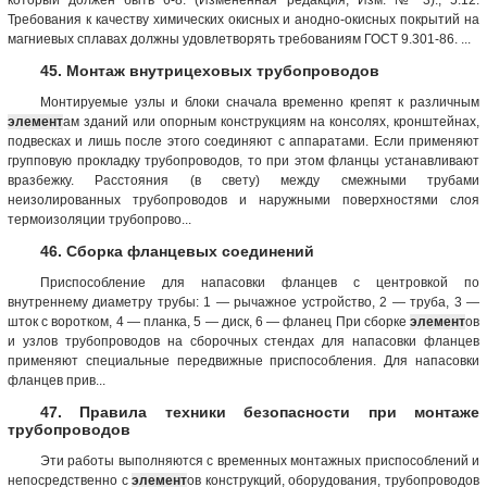
Требования к качеству химических окисных и анодно-окисных покрытий на
магниевых сплавах должны удовлетворять требованиям ГОСТ 9.301-86. ...
45. Монтаж внутрицеховых трубопроводов
Монтируемые узлы и блоки сначала временно крепят к различным
элемент
ам зданий или опорным конструкциям на консолях, кронштейнах,
подвесках и лишь после этого соединяют с аппаратами. Если применяют
групповую прокладку трубопроводов, то при этом фланцы устанавливают
вразбежку. Расстояния (в свету) между смежными трубами
неизолированных трубопроводов и наружными поверхностями слоя
термоизоляции трубопрово...
46. Сборка фланцевых соединений
Приспособление для напасовки фланцев с центровкой по
внутреннему диаметру трубы: 1 — рычажное устройство, 2 — труба, 3 —
шток с воротком, 4 — планка, 5 — диск, 6 — фланец При сборке
элемент
ов
и узлов трубопроводов на сборочных стендах для напасовки фланцев
применяют специальные передвижные приспособления. Для напасовки
фланцев прив...
47. Правила техники безопасности при монтаже
трубопроводов
Эти работы выполняются с временных монтажных приспособлений и
непосредственно с
элемент
ов конструкций, оборудования, трубопроводов