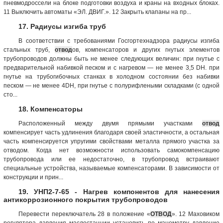
пневмодроссели на блоке подготовки воздуха и краны на входных блоках.
11 Выключить автоматы «ЭЛ. ДВИГ.». 12 Закрыть клапаны на пр...
17. Радиусы изгиба труб
В соответствии с требованиями Госгортехнадзора радиусы изгиба
стальных труб,
отвод
ов, компенсаторов и других гнутых элементов
трубопроводов должны быть не менее следующих величин: при гнутье с
предварительной набивкой песком и с нагревом — не менее 3,5 DH. при
гнутье на трубогибочных станках в холодном состоянии без набивки
песком — не менее 4DH, при гнутье с полурифлеными складками (с одной
сто...
18. Компенсаторы
Расположенный между двумя прямыми участками
отвод
компенсирует часть удлинения благодаря своей эластичности, а остальная
часть компенсируется упругими свойствами металла прямого участка за
отводом. Когда нет возможности использовать самокомпенсацию
трубопровода или ее недостаточно, в трубопровод встраивают
специальные устройства, называемые компенсаторами. В зависимости от
конструкции и прин...
19. УНП2-7-65 - Нагрев компонентов для нанесения
антикоррозионного покрытия трубопроводов
Перевести переключатель 28 в положение «
ОТВОД
». 12 Маховиком
регулятора давления маслостанции установить по манометру давление