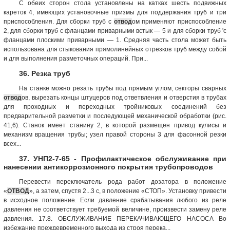
С обеих сторон стола установлены на катках шесть подвижных
кареток 4, имеющих установочные призмы для поддержания труб и три
приспособления. Для сборки труб с
отвод
ом применяют приспособление
2, для сборки труб с фланцами приварными встык — 5 и для сборки труб 'с
фланцами плоскими приварными — 1. Средняя часть стола может быть
использована для стыкования прямолинейных отрезков труб между собой
и для выполнения разметочных операций. При...
36. Резка труб
На станке можно резать трубы под прямым углом, секторы сварных
отвод
ов, вырезать концы штуцеров под ответвления и отверстия в трубах
для проходных и переходных тройниковых соединений без
предварительной разметки и последующей механической обработки (рис.
41,6). Станок имеет станину 2, в которой размещен привод кулисы и
механизм вращения трубы; узел правой стороны 3 для фасонной резки
всех...
37. УНП2-7-65 - Профилактическое обслуживание при
нанесении антикоррозионного покрытия трубопроводов
Перевести переключатель рода работ дозатора в положение
«
ОТВОД
», а затем, спустя 2...3 с, в положение «СТОП». Установку привести
в исходное положение. Если давление срабатывания любого из реле
давления не соответствует требуемой величине, произвести замену реле
давления. 17.8. ОБСЛУЖИВАНИЕ ПЕРЕКАЧИВАЮЩЕГО НАСОСА Во
избежание преждевременного выхода из строя перека...