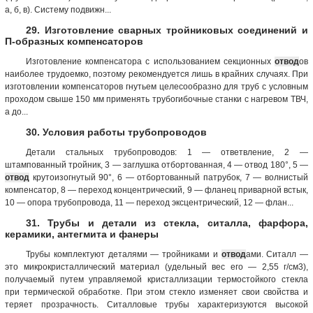
а, б, в). Систему подвижн...
29. Изготовление сварных тройниковых соединений и
П-образных компенсаторов
Изготовление компенсатора с использованием секционных
отвод
ов
наиболее трудоемко, поэтому рекомендуется лишь в крайних случаях. При
изготовлении компенсаторов гнутьем целесообразно для труб с условным
проходом свыше 150 мм применять трубогибочные станки с нагревом ТВЧ,
а до...
30. Условия работы трубопроводов
Детали стальных трубопроводов: 1 — ответвление, 2 —
штампованный тройник, 3 — заглушка отбортованная, 4 — отвод 180°, 5 —
отвод
крутоизогнутый 90°, 6 — отбортованный патрубок, 7 — волнистый
компенсатор, 8 — переход концентрический, 9 — фланец приварной встык,
10 — опора трубопровода, 11 — переход эксцентрический, 12 — флан...
31. Трубы и детали из стекла, ситалла, фарфора,
керамики, антегмита и фанеры
Трубы комплектуют деталями — тройниками и
отвод
ами. Ситалл —
это микрокристаллический материал (удельный вес его — 2,55 г/см3),
получаемый путем управляемой кристаллизации термостойкого стекла
при термической обработке. При этом стекло изменяет свои свойства и
теряет прозрачность. Ситалловые трубы характеризуются высокой