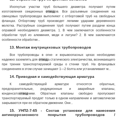
Изогнутые участки труб большего диаметра получают путем
изготовления секционных
отвод
ов. Все разъемные соединения на
свинцовых трубопроводах выполняют с отбортовкой труб на свободных
фланцах. Отбортовку труб производят легкими ударами деревянного
молотка. Раструбные соединения труб получают путем раздачи конца
оправкой необходимого диаметра. 1. В чем заключаются особенности
обработки труб из алюминия, меди и латуни? 2. В чем заключаются
особенности обработки...
13. Монтаж внутрицеховых трубопроводов
Все трубопроводы в огне- и взрывоопасных цехах необходимо
надежно заземлять для
отвод
а статического электричества, возникающего
при трении транспортируемой среды о стенки труб. На фланцевых
соединениях в этом случае зачищают 1—2 болта или устанавливают м...
14. Приводная и самодействующая арматура
К самодействующей арматуре относятся обратные,
предохранительные, редукционные и аварийные клапаны,
конденсато
отвод
чики. Обратные клапаны свободно пропускают
транспортируемый продукт только в одном направлении и автоматически
закрываются при ее обратном движении. Они...
15. УНП2-7-65 - Состав установки для нанесения
антикоррозионного покрытия трубопроводов /