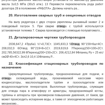
масла 3±0,5 МПа (30±5 атм.). 13 Перевести переключатель рода работ
дозатора 28 в положение «РАБОТА». Должны начать ра...
20. Изготовление сварных труб и секционных отводов
На валу редуктора с двух сторон укреплены рычажный захват 2 и
поводковый патрон 5. При сварке
отвод
а с трубой используется
установочная тележка 7. Сварка производится с помощью полуавтомато...
21. Деталировочные чертежи трубопроводов
2036,647,2 4Труба1 ½“»0,73Ст. 1045,833,3 5
Отвод
90°159×6шт4Ст.
208,032,0 6Отвод 90°219×8»1Ст. 2019,619,6 7Переход150×100»2Ст.
202,785,56322,99 8Переход200×150»2Ст. 206,4212,84 9Фланец Ру = 25 кгс/
см2Ø 40»4Ст. Зсп2,6 10,4 10Фланец Р...
22. Классификация стационарных трубопроводов по
назначению
Циркуляционные трубопроводы, предназначенные для подачи, и
отвод
а охлаждающей воды, прокачиваемой насосами через
конденсаторы, маслоохладители турбин и газоохладители или
воздухоохладители генераторов. Выхлопные трубопроводы, служащие
для отвода пара в атмосферу от арматуры, предохраняющей котлы,
турбины и аппараты при чрезмерном повышении давления, от баков, где
может происходить испарение воды, а также от эпизодически работающих
механизмо...