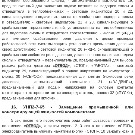
включения обогреваемого шланга; - автоматический выключатель 19,
предназначенный для включения подачи питания на подогрев смолы и
отвердителя в теплообменниках; - световые индикаторы 20 и 22,
сигнализирующие о подаче питания на теплообменники подогрева смолы
и отвердителя; - световые индикаторы 21 и 23, сигнализирующие о
срабатывании термовыключателей, установленных на теплообменниках
для подогрева смолы и отвердителя соответственно; - кнопка 25 («РД»)
для имитации срабатывания реле давления с целью проверки
работоспособности системы защиты установки от превышения давления
сверх допустимого; - световой индикатор 26 («РД»), сигнализирующий о
срабатывании любого из реле давления, установленного на линиях подачи
смолы и отвердителя; - переключатель 28, предназначенный для выбора
режима работы дозатора «
ОТВОД
», «СТОП», «РАБОТА»; - световой
индикатор 29, сигнализирующий о подаче напряжения на коммутатор: -
кнопка 30 («СБРОС»), предназначенная для снятия блокировки реле
давления; - автоматический выключатель 31 («ЭЛ.ДВИГ.»),
предназначенный для подачи напряжения на силовые контакты
контактора, от которого питается электродвигатель; - кнопка 32 («ПУСК»),
предназначенная для включен...
16. УНП2-7-65 - Замещение промывочной или
консервирующей жидкостей компонентами
5 сек, после чего переключатель рода работ дозатора перевести в
положение «
ОТВОД
», а затем спустя 2...3 сек в положение «СТОП»,
электродвигатель выключить нажатием кнопки «СТОП». 10 Закрыть кран и