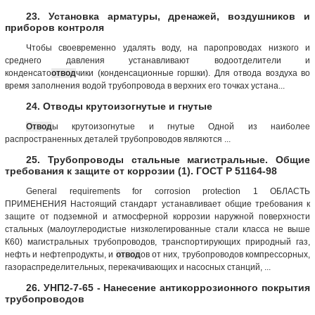
23. Установка арматуры, дренажей, воздушников и
приборов контроля
Чтобы своевременно удалять воду, на паропроводах низкого и
среднего давления устанавливают водоотделители и
конденсато
отвод
чики (конденсационные горшки). Для отвода воздуха во
время заполнения водой трубопровода в верхних его точках устана...
24. Отводы крутоизогнутые и гнутые
Отвод
ы крутоизогнутые и гнутые Одной из наиболее
распространенных деталей трубопроводов являются ...
25. Трубопроводы стальные магистральные. Общие
требования к защите от коррозии (1). ГОСТ Р 51164-98
General requirements for corrosion protection 1 ОБЛАСТЬ
ПРИМЕНЕНИЯ Настоящий стандарт устанавливает общие требования к
защите от подземной и атмосферной коррозии наружной поверхности
стальных (малоуглеродистые низколегированные стали класса не выше
К60) магистральных трубопроводов, транспортирующих природный газ,
нефть и нефтепродукты, и
отвод
ов от них, трубопроводов компрессорных,
газораспределительных, перекачивающих и насосных станций, ...
26. УНП2-7-65 - Нанесение антикоррозионного покрытия
трубопроводов