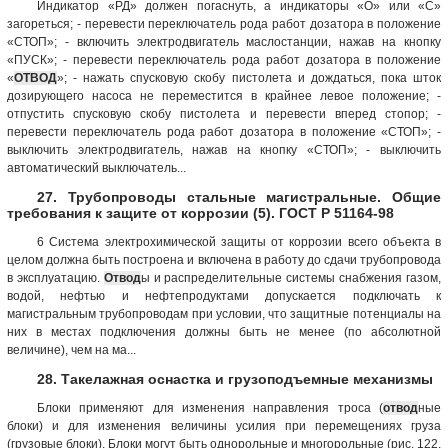
Индикатор «РД» должен погаснуть, а индикаторы «О» или «С»
загореться; - перевести переключатель рода работ дозатора в положение
«СТОП»; - включить электродвигатель маслостанции, нажав на кнопку
«ПУСК»; - перевести переключатель рода работ дозатора в положение
«
ОТВОД
»; - нажать спусковую скобу пистолета и дождаться, пока шток
дозирующего насоса не переместится в крайнее левое положение; -
отпустить спусковую скобу пистолета и перевести вперед стопор; -
перевести переключатель рода работ дозатора в положение «СТОП»; -
выключить электродвигатель, нажав на кнопку «СТОП»; - выключить
автоматический выключатель...
27. Трубопроводы стальные магистральные. Общие
требования к защите от коррозии (5). ГОСТ Р 51164-98
6 Система электрохимической защиты от коррозии всего объекта в
целом должна быть построена и включена в работу до сдачи трубопровода
в эксплуатацию.
Отвод
ы и распределительные системы снабжения газом,
водой, нефтью и нефтепродуктами допускается подключать к
магистральным трубопроводам при условии, что защитные потенциалы на
них в местах подключения должны быть не менее (по абсолютной
величине), чем на ма...
28. Такелажная оснастка и грузоподъемные механизмы
Блоки применяют для изменения направления троса (
отвод
ные
блоки) и для изменения величины усилия при перемещениях груза
(грузовые блоки). Блоки могут быть однорольные и многорольные (рис. 122,