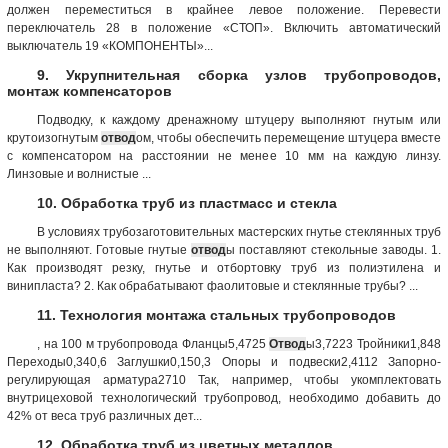
должен переместиться в крайнее левое положение. Перевести
переключатель 28 в положение «СТОП». Включить автоматический
выключатель 19 «КОМПОНЕНТЫ»...
9. Укрупнительная сборка узлов трубопроводов,
монтаж компенсаторов
Подводку, к каждому дренажному штуцеру выполняют гнутым или
крутоизогнутым
отвод
ом, чтобы обеспечить перемещение штуцера вместе
с компенсатором на расстоянии не менее 10 мм на каждую линзу.
Линзовые и волнистые ...
10. Обработка труб из пластмасс и стекла
В условиях трубозаготовительных мастерских гнутье стеклянных труб
не выполняют. Готовые гнутые
отвод
ы поставляют стекольные заводы. 1.
Как производят резку, гнутье и отбортовку труб из полиэтилена и
винипласта? 2. Как обрабатывают фаолитовые и стеклянные трубы? ...
11. Технология монтажа стальных трубопроводов
, на 100 м трубопровода Фланцы5,4725
Отвод
ы3,7223 Тройники1,848
Переходы0,340,6 Заглушки0,150,3 Опоры и подвески2,4112 Запорно-
регулирующая арматура2710 Так, например, чтобы укомплектовать
внутрицеховой технологический трубопровод, необходимо добавить до
42% от веса труб различных дет...
12. Обработка труб из цветных металлов