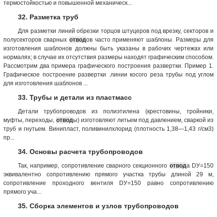
термостойкостью и повышенной механическ...
32. Разметка труб
Для разметки линий обрезки торцов штуцеров под врезку, секторов и
полусекторов сварных
отвод
ов часто применяют шаблоны. Размеры для
изготовления шаблонов должны быть указаны в рабочих чертежах или
нормалях; в случае их отсутствия размеры находят графическим способом.
Рассмотрим два примера графического построения развертки. Пример 1.
Графическое построение развертки .линии косого реза трубы под углом
для изготовления шаблонов ...
33. Трубы и детали из пластмасс
Детали трубопроводов из полиэтилена (крестовины, тройники,
муфты, переходы,
отвод
ы) изготовляют литьем под давлением, сваркой из
труб и гнутьем. Винипласт, поливинилхлорид (плотность 1,38—1,43 г/см3)
пр...
34. Основы расчета трубопроводов
Так, например, сопротивление сварного секционного
отвод
а DУ=150
эквивалентно сопротивлению прямого участка трубы длиной 29 м,
сопротивление проходного вентиля DУ=150 равно сопротивлению
прямого уча...
35. Сборка элементов и узлов трубопроводов