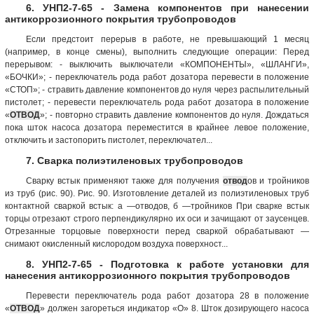
6. УНП2-7-65 - Замена компонентов при нанесении
антикоррозионного покрытия трубопроводов
Если предстоит перерыв в работе, не превышающий 1 месяц
(например, в конце смены), выполнить следующие операции: Перед
перерывом: - выключить выключатели «КОМПОНЕНТЫ», «ШЛАНГИ»,
«БОЧКИ»; - переключатель рода работ дозатора перевести в положение
«СТОП»; - стравить давление компонентов до нуля через распылительный
пистолет; - перевести переключатель рода работ дозатора в положение
«
ОТВОД
»; - повторно стравить давление компонентов до нуля. Дождаться
пока шток насоса дозатора переместится в крайнее левое положение,
отключить и застопорить пистолет, переключател...
7. Сварка полиэтиленовых трубопроводов
Сварку встык применяют также для получения
отвод
ов и тройников
из труб (рис. 90). Рис. 90. Изготовление деталей из полиэтиленовых труб
контактной сваркой встык: а —отводов, б —тройников При сварке встык
торцы отрезают строго перпендикулярно их оси и зачищают от заусенцев.
Отрезанные торцовые поверхности перед сваркой обрабатывают —
снимают окисленный кислородом воздуха поверхност...
8. УНП2-7-65 - Подготовка к работе установки для
нанесения антикоррозионного покрытия трубопроводов
Перевести переключатель рода работ дозатора 28 в положение
«
ОТВОД
» должен загореться индикатор «О» 8. Шток дозирующего насоса