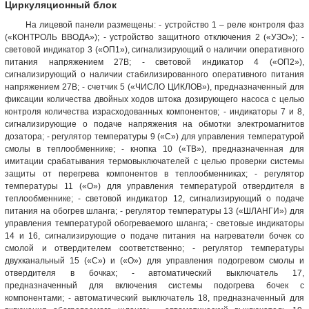
Циркуляционный блок
На лицевой панели размещены: - устройство 1 – реле контроля фаз
(«КОНТРОЛЬ ВВОДА»); - устройство защитного отключения 2 («УЗО»); -
световой индикатор 3 («ОП1»), сигнализирующий о наличии оперативного
питания напряжением 27В; - световой индикатор 4 («ОП2»),
сигнализирующий о наличии стабилизированного оперативного питания
напряжением 27В; - счетчик 5 («ЧИСЛО ЦИКЛОВ»), предназначенный для
фиксации количества двойных ходов штока дозирующего насоса с целью
контроля количества израсходованных компонентов; - индикаторы 7 и 8,
сигнализирующие о подаче напряжения на обмотки электромагнитов
дозатора; - регулятор температуры 9 («С») для управления температурой
смолы в теплообменнике; - кнопка 10 («ТВ»), предназначенная для
имитации срабатывания термовыключателей с целью проверки системы
защиты от перегрева компонентов в теплообменниках; - регулятор
температуры 11 («О») для управления температурой отвердителя в
теплообменнике; - световой индикатор 12, сигнализирующий о подаче
питания на обогрев шланга; - регулятор температуры 13 («ШЛАНГИ») для
управления температурой обогреваемого шланга; - световые индикаторы
14 и 16, сигнализирующие о подаче питания на нагреватели бочек со
смолой и отвердителем соответственно; - регулятор температуры
двухканальный 15 («С») и («О») для управления подогревом смолы и
отвердителя в бочках; - автоматический выключатель 17,
предназначенный для включения системы подогрева бочек с
компонентами; - автоматический выключатель 18, предназначенный для