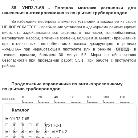
38. УНП2-7-65 - Порядок монтажа установки для
нанесения антикоррозионного покрытия трубопроводов
Во избежание перегрева элементов установки и выхода её из строя
НЕ ДОПУСКАЕТСЯ: - пребывание установки в «дежурном» режиме (кроме
пистолета задействованы все системы, в том числе, теплообменники,
нагреватели, насосы) в течение времени, большем 30 минут; - пребывание
при отключенных теплообменниках насоса дозирующего в режиме
«РАБОТА» при неработающем пистолете или в режиме «
ОТВОД
» в
течение времени, большем 30 минут. 5.5. Меры по обеспечению
безопасности при проведении работ: 5.5.1. При работе с пистолетом
рабочи...
Продолжение справочника по антикоррозионному
покрытию трубопроводов
0
20
40
60
80
100
120
>>>>>>
!
.
.
.
.
.
.
.
.
.
.
.
.
.
.
.
.
.
.
.
!
.
.
.
.
.
.
.
.
.
.
.
.
.
.
.
.
.
.
.
!
.
.
.
.
.
.
.
.
.
.
.
.
.
.
.
.
.
.
.
!
.
.
.
.
.
.
.
.
.
.
.
.
.
.
.
.
.
.
.
!
.
.
.
.
.
.
.
.
.
.
.
.
.
.
.
.
.
.
.
!
.
.
.
.
.
.
.
.
.
.
.
.
.
.
.
.
.
.
.
!
.
.
.
.
.
.
.
.
.
.
.
.
.
.
.
.
.
.
.
Каталог
УНП2-7-65
УУТПО-1
МТ 4-2