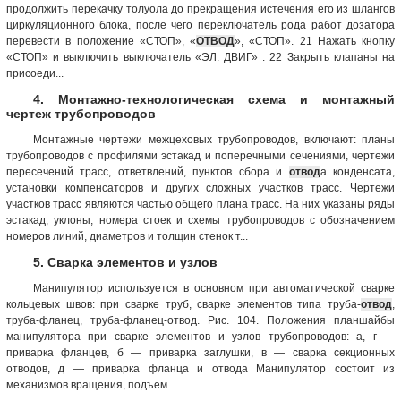
продолжить перекачку толуола до прекращения истечения его из шлангов
циркуляционного блока, после чего переключатель рода работ дозатора
перевести в положение «СТОП», «
ОТВОД
», «СТОП». 21 Нажать кнопку
«СТОП» и выключить выключатель «ЭЛ. ДВИГ» . 22 Закрыть клапаны на
присоеди...
4. Монтажно-технологическая схема и монтажный
чертеж трубопроводов
Монтажные чертежи межцеховых трубопроводов, включают: планы
трубопроводов с профилями эстакад и поперечными сечениями, чертежи
пересечений трасс, ответвлений, пунктов сбора и
отвод
а конденсата,
установки компенсаторов и других сложных участков трасс. Чертежи
участков трасс являются частью общего плана трасс. На них указаны ряды
эстакад, уклоны, номера стоек и схемы трубопроводов с обозначением
номеров линий, диаметров и толщин стенок т...
5. Сварка элементов и узлов
Манипулятор используется в основном при автоматической сварке
кольцевых швов: при сварке труб, сварке элементов типа труба-
отвод
,
труба-фланец, труба-фланец-отвод. Рис. 104. Положения планшайбы
манипулятора при сварке элементов и узлов трубопроводов: а, г —
приварка фланцев, б — приварка заглушки, в — сварка секционных
отводов, д — приварка фланца и отвода Манипулятор состоит из
механизмов вращения, подъем...