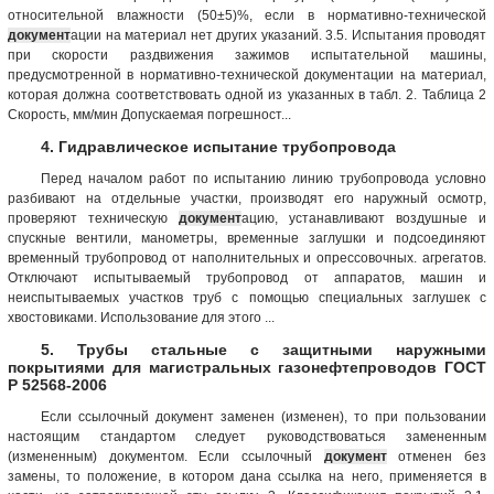
относительной влажности (50±5)%, если в нормативно-технической
документ
ации на материал нет других указаний. 3.5. Испытания проводят
при скорости раздвижения зажимов испытательной машины,
предусмотренной в нормативно-технической документации на материал,
которая должна соответствовать одной из указанных в табл. 2. Таблица 2
Скорость, мм/мин Допускаемая погрешност...
4. Гидравлическое испытание трубопровода
Перед началом работ по испытанию линию трубопровода условно
разбивают на отдельные участки, производят его наружный осмотр,
проверяют техническую
документ
ацию, устанавливают воздушные и
спускные вентили, манометры, временные заглушки и подсоединяют
временный трубопровод от наполнительных и опрессовочных. агрегатов.
Отключают испытываемый трубопровод от аппаратов, машин и
неиспытываемых участков труб с помощью специальных заглушек с
хвостовиками. Использование для этого ...
5. Трубы стальные с защитными наружными
покрытиями для магистральных газонефтепроводов ГОСТ
Р 52568-2006
Если ссылочный документ заменен (изменен), то при пользовании
настоящим стандартом следует руководствоваться замененным
(измененным) документом. Если ссылочный
документ
отменен без
замены, то положение, в котором дана ссылка на него, применяется в