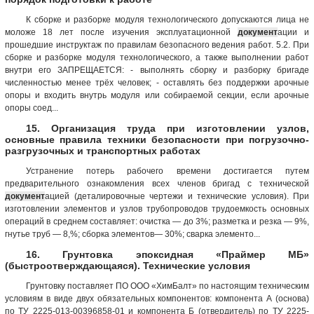
К сборке и разборке модуля технологического допускаются лица не
моложе 18 лет после изучения эксплуатационной
документ
ации и
прошедшие инструктаж по правилам безопасного ведения работ. 5.2. При
сборке и разборке модуля технологического, а также выполнении работ
внутри его ЗАПРЕЩАЕТСЯ: - выполнять сборку и разборку бригаде
численностью менее трёх человек; - оставлять без поддержки арочные
опоры и входить внутрь модуля или собираемой секции, если арочные
опоры соед...
15. Организация труда при изготовлении узлов,
основные правила техники безопасности при погрузочно-
разгрузочных и транспортных работах
Устранение потерь рабочего времени достигается путем
предварительного ознакомления всех членов бригад с технической
документ
ацией (деталировочные чертежи и технические условия). При
изготовлении элементов и узлов трубопроводов трудоемкость основных
операций в среднем составляет: очистка — до 3%; разметка и резка — 9%,
гнутье труб — 8,%; сборка элементов— 30%; сварка элементо...
16. Грунтовка эпоксидная «Праймер МБ»
(быстроотверждающаяся). Технические условия
Грунтовку поставляет ПО ООО «ХимБалт» по настоящим техническим
условиям в виде двух обязательных компонентов: компонента А (основа)
по ТУ 2225-013-00396858-01 и компонента Б (отвердитель) по ТУ 2225-