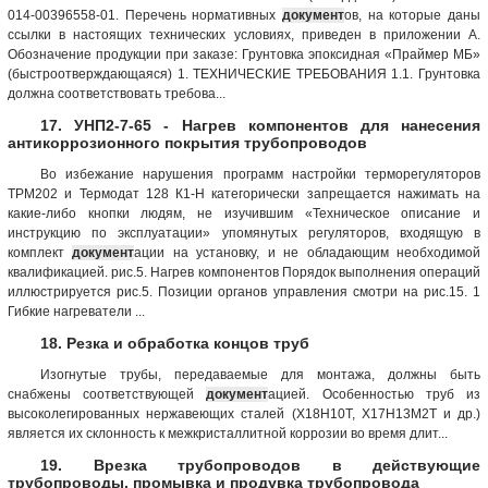
014-00396558-01. Перечень нормативных
документ
ов, на которые даны
ссылки в настоящих технических условиях, приведен в приложении А.
Обозначение продукции при заказе: Грунтовка эпоксидная «Праймер МБ»
(быстроотверждающаяся) 1. ТЕХНИЧЕСКИЕ ТРЕБОВАНИЯ 1.1. Грунтовка
должна соответствовать требова...
17. УНП2-7-65 - Нагрев компонентов для нанесения
антикоррозионного покрытия трубопроводов
Во избежание нарушения программ настройки терморегуляторов
ТРМ202 и Термодат 128 К1-Н категорически запрещается нажимать на
какие-либо кнопки людям, не изучившим «Техническое описание и
инструкцию по эксплуатации» упомянутых регуляторов, входящую в
комплект
документ
ации на установку, и не обладающим необходимой
квалификацией. рис.5. Нагрев компонентов Порядок выполнения операций
иллюстрируется рис.5. Позиции органов управления смотри на рис.15. 1
Гибкие нагреватели ...
18. Резка и обработка концов труб
Изогнутые трубы, передаваемые для монтажа, должны быть
снабжены соответствующей
документ
ацией. Особенностью труб из
высоколегированных нержавеющих сталей (Х18Н10Т, Х17Н13М2Т и др.)
является их склонность к межкристаллитной коррозии во время длит...
19. Врезка трубопроводов в действующие
трубопроводы, промывка и продувка трубопровода