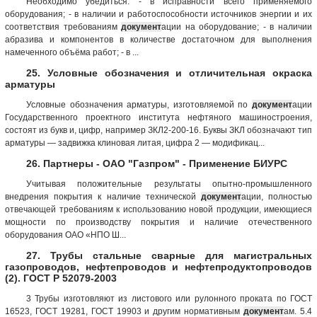
Необходимо убедиться: - в исправности всего применяемого
оборудования; - в наличии и работоспособности источников энергии и их
соответствия требованиям
документ
ации на оборудование; - в наличии
абразива и компонентов в количестве достаточном для выполнения
намеченного объёма работ; - в ...
25. Условные обозначения и отличительная окраска
арматуры
Условные обозначения арматуры, изготовляемой по
документ
ации
Государственного проектного института нефтяного машиностроения,
состоят из букв и, цифр, например ЗКЛ2-200-16. Буквы ЗКЛ обозначают тип
арматуры — задвижка клиновая литая, цифра 2 — модификац...
26. Партнеры - ОАО "Газпром" - Применение БИУРС
Учитывая положительные результаты опытно-промышленного
внедрения покрытия к наличие технической
документ
ации, полностью
отвечающей требованиям к использованию новой продукции, имеющиеся
мощности по производству покрытия и наличие отечественного
оборудования ОАО «НПО Ш...
27. Трубы стальные сварные для магистральных
газопроводов, нефтепроводов и нефтепродуктопроводов
(2). ГОСТ Р 52079-2003
3 Трубы изготовляют из листового или рулонного проката по ГОСТ
16523, ГОСТ 19281, ГОСТ 19903 и другим нормативным
документ
ам. 5.4