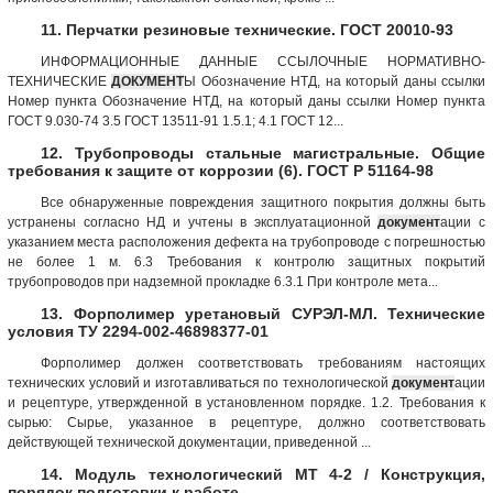
11. Перчатки резиновые технические. ГОСТ 20010-93
ИНФОРМАЦИОННЫЕ ДАННЫЕ ССЫЛОЧНЫЕ НОРМАТИВНО-
ТЕХНИЧЕСКИЕ
ДОКУМЕНТ
Ы Обозначение НТД, на который даны ссылки
Номер пункта Обозначение НТД, на который даны ссылки Номер пункта
ГОСТ 9.030-74 3.5 ГОСТ 13511-91 1.5.1; 4.1 ГОСТ 12...
12. Трубопроводы стальные магистральные. Общие
требования к защите от коррозии (6). ГОСТ Р 51164-98
Все обнаруженные повреждения защитного покрытия должны быть
устранены согласно НД и учтены в эксплуатационной
документ
ации с
указанием места расположения дефекта на трубопроводе с погрешностью
не более 1 м. 6.3 Требования к контролю защитных покрытий
трубопроводов при надземной прокладке 6.3.1 При контроле мета...
13. Форполимер уретановый СУРЭЛ-МЛ. Технические
условия ТУ 2294-002-46898377-01
Форполимер должен соответствовать требованиям настоящих
технических условий и изготавливаться по технологической
документ
ации
и рецептуре, утвержденной в установленном порядке. 1.2. Требования к
сырью: Сырье, указанное в рецептуре, должно соответствовать
действующей технической документации, приведенной ...
14. Модуль технологический МТ 4-2 / Конструкция,
порядок подготовки к работе