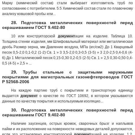
Марку (химический состав) стали выбирает изготовитель труб по
согласованию с потребителем. 5.5 Химический состав стали по плавочному
анализу ковшовой пробы или...
28. Подготовка металлических поверхностей перед
окрашиванием ГОСТ 9.402-80
10 или конструкторской
документ
ации на изделие. Таблица 10.
Толщина стенки изделия, мм Шлифовальный материал или металлическая
дробь Размер зерна, мм Давление воздуха, МПа (кгс/см2) До 1 Кварцевый
песок 0,5-2,0 0,1-0,2 (1-2) Св. 1 » 3 3,5-2,0 0,3-0,5 (3-5) » 3 2,0-2,5 0,4-0,6 (4-
6) До 1 Металлический песок 0,15-0,30 0,2-0,5 (2-5) Св. 1 » 2,5 0,30-0,50 0,4-
0,5 (4-5) » 2,5 » ...
29. Трубы стальные с защитными наружными
покрытиями для магистральных газонефтепроводов ГОСТ
Р 52568-2006
На каждую партию труб с покрытием и транспортную единицу
выдается
документ
о качестве по ГОСТ 10692, в котором указываются
данные по качеству покрытия и используемым изоляцио...
30. Подготовка металлических поверхностей перед
окрашиванием ГОСТ 9.402-80
Наличие заусенцев, острых кромок, сварочных брызг и наплывов
пайки и их расположение на поверхности невидовых деталей допускается,
если это установлено конструкторской
документ
ацией на изделие. 1.2.