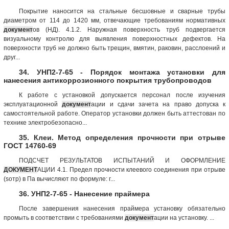
Покрытие наносится на стальные бесшовные и сварные трубы
диаметром от 114 до 1420 мм, отвечающие требованиям нормативных
документ
ов (НД). 4.1.2. Наружная поверхность труб подвергается
визуальному контролю для выявления поверхностных дефектов. На
поверхности труб не должно быть трещин, вмятин, раковин, расслоений и
друг...
34. УНП2-7-65 - Порядок монтажа установки для
нанесения антикоррозионного покрытия трубопроводов
К работе с установкой допускается персонал после изучения
эксплуатационной
документ
ации и сдачи зачета на право допуска к
самостоятельной работе. Оператор установки должен быть аттестован по
технике электробезопасно...
35. Клеи. Метод определения прочности при отрыве
ГОСТ 14760-69
ПОДСЧЕТ РЕЗУЛЬТАТОВ ИСПЫТАНИЙ И ОФОРМЛЕНИЕ
ДОКУМЕНТ
АЦИИ 4.1. Предел прочности клеевого соединения при отрыве
(sотр) в Па вычисляют по формуле: г...
36. УНП2-7-65 - Нанесение праймера
После завершения нанесения праймера установку обязательно
промыть в соответствии с требованиями
документ
ации на установку. ...