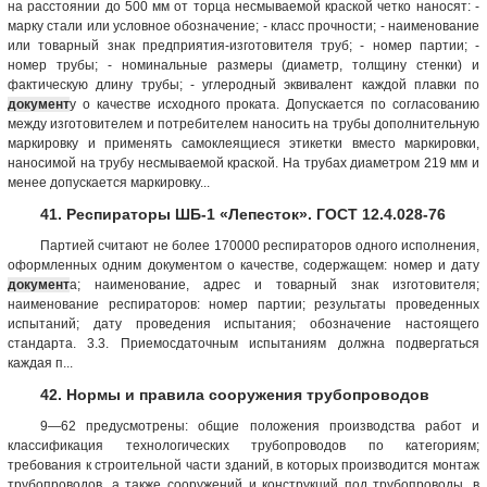
на расстоянии до 500 мм от торца несмываемой краской четко наносят: -
марку стали или условное обозначение; - класс прочности; - наименование
или товарный знак предприятия-изготовителя труб; - номер партии; -
номер трубы; - номинальные размеры (диаметр, толщину стенки) и
фактическую длину трубы; - углеродный эквивалент каждой плавки по
документ
у о качестве исходного проката. Допускается по согласованию
между изготовителем и потребителем наносить на трубы дополнительную
маркировку и применять самоклеящиеся этикетки вместо маркировки,
наносимой на трубу несмываемой краской. На трубах диаметром 219 мм и
менее допускается маркировку...
41. Респираторы ШБ-1 «Лепесток». ГОСТ 12.4.028-76
Партией считают не более 170000 респираторов одного исполнения,
оформленных одним документом о качестве, содержащем: номер и дату
документ
а; наименование, адрес и товарный знак изготовителя;
наименование респираторов: номер партии; результаты проведенных
испытаний; дату проведения испытания; обозначение настоящего
стандарта. 3.3. Приемосдаточным испытаниям должна подвергаться
каждая п...
42. Нормы и правила сооружения трубопроводов
9—62 предусмотрены: общие положения производства работ и
классификация технологических трубопроводов по категориям;
требования к строительной части зданий, в которых производится монтаж
трубопроводов, а также сооружений и конструкций под трубопроводы, в