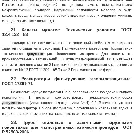
Поверхность литых изделий не должна иметь неметаллических
макровключений, пригаров, нарушений сплошности металла в виде
раковин, трещин, спаев, неровностей в виде приливов, утолщений, ужимин,
складок, за исключением недо...
31. Халаты мужские. Технические условия. ГОСТ
12.4.132—83
Таблица 4 Назначение хала­тов во защитный свойствам Маркировка
халатов по защитным свойствам Наименование материала Нормативно-
техни­ческая
документ
ация Назначе­ние мате­риала Для защиты от
производственных загрязнений 3 . Сатин гладкокрашеный ГОСТ 6391—80
Для изготов­ления хала­тов 3 Репс крученый гладкокрашеный с капроновым
волокном № 13 ГОСТ 11209—85 То же 3 Репс хлопкопо-лиэфирн...
32. Респираторы фильтрующие газопылезащитные.
ГОСТ 17269-71
Резиновые корпус полумаски ПР-7, лепестки клапанов вдоха и выдоха
исполнения 1 должны соответствовать нормативно-технической
документ
ации. (Измененная редакция, Изм. № 4). 2.8. В комплект должен
входить респиратор в сборе (полумаска с оголовьем и клапанами вдоха и
выдоха, два фильтрующих, патрона, две пластмассовых манжеты, ...
33. Трубы стальные с защитными наружными
покрытиями для магистральных газонефтепроводов ГОСТ
Р 52568-2006