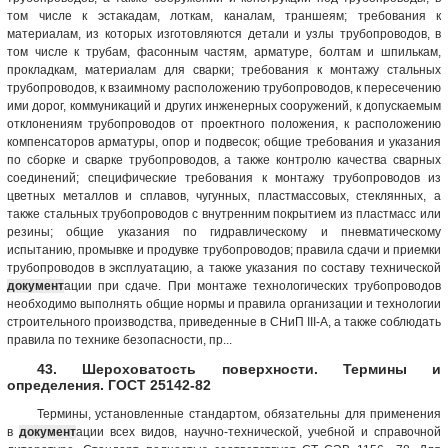
том числе к эстакадам, лоткам, каналам, траншеям; требования к
материалам, из которых изготовляются детали и узлы трубопроводов, в
том числе к трубам, фасонным частям, арматуре, болтам и шпилькам,
прокладкам, материалам для сварки; требования к монтажу стальных
трубопроводов, к взаимному расположению трубопроводов, к пересечению
ими дорог, коммуникаций и других инженерных сооружений, к допускаемым
отклонениям трубопроводов от проектного положения, к расположению
компенсаторов арматуры, опор и подвесок; общие требования и указания
по сборке и сварке трубопроводов, а также контролю качества сварных
соединений; специфические требования к монтажу трубопроводов из
цветных металлов и сплавов, чугунных, пластмассовых, стеклянных, а
также стальных трубопроводов с внутренним покрытием из пластмасс или
резины; общие указания по гидравлическому и пневматическому
испытанию, промывке и продувке трубопроводов; правила сдачи и приемки
трубопроводов в эксплуатацию, а также указания по составу технической
документ
ации при сдаче. При монтаже технологических трубопроводов
необходимо выполнять общие нормы и правила организации и технологии
строительного производства, приведенные в СНиП III-A, а также соблюдать
правила по технике безопасности, пр...
43. Шероховатость поверхности. Термины и
определения. ГОСТ 25142-82
Термины, установленные стандартом, обязательны для применения
в
документ
ации всех видов, научно-технической, учебной и справочной