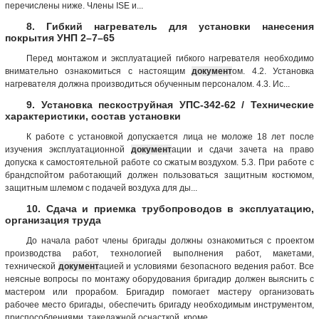
перечислены ниже. Члены ISE и...
8. Гибкий нагреватель для установки нанесения
покрытия УНП 2–7–65
Перед монтажом и эксплуатацией гибкого нагревателя необходимо
внимательно ознакомиться с настоящим
документ
ом. 4.2. Установка
нагревателя должна производиться обученным персоналом. 4.3. Ис...
9. Установка пескоструйная УПС-342-62 / Технические
характеристики, состав установки
К работе с установкой допускается лица не моложе 18 лет после
изучения эксплуатационной
документ
ации и сдачи зачета на право
допуска к самостоятельной работе со сжатым воздухом. 5.3. При работе с
брандспойтом работающий должен пользоваться защитным костюмом,
защитным шлемом с подачей воздуха для ды...
10. Сдача и приемка трубопроводов в эксплуатацию,
организация труда
До начала работ члены бригады должны ознакомиться с проектом
производства работ, технологией выполнения работ, макетами,
технической
документ
ацией и условиями безопасного ведения работ. Все
неясные вопросы по монтажу оборудования бригадир должен выяснить с
мастером или прорабом. Бригадир помогает мастеру организовать
рабочее место бригады, обеспечить бригаду необходимым инструментом,
приспособлениями, такелажной оснасткой, кроме ...