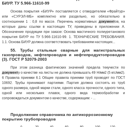
БИУР. ТУ 5.966-11610-99
Основа покрытия «БИУР» поставляется с отвердителем «Фрайтур»
или «СУРЭЛ-МБ» комплектно или раздельно, но обязательно в
соотношении 1 : 0,8 по массе. Перечень нормативных
документ
ов, на
которые даны ссылки в настоящих ТУ, приведены в приложении А.
Обозначение продукции при заказе: Основа мастичного полиуретанового
покрытия БИУР по ТУ 5.966-11610-99. 1. ТЕХНИЧЕСКИЕ ТРЕБОВАНИЯ.
1.1. Основа БИУР должна соответствовать требованиям настоящих...
55. Трубы стальные сварные для магистральных
газопроводов, нефтепроводов и нефтепродуктопроводов
(3). ГОСТ Р 52079-2003
При этом разница фактических значений предела текучести по
документ
у о качестве на листы не должна превышать 49 Н/мм2 (5 кгс/мм2).
6 Правила приемки 6.1 Общие правила приемки труб проводят по ГОСТ
10692. Трубы принимают партиями. Партия должна состоять из труб
одного размера, одной марки стали, одного класса прочности, одного типа,
одной или нескольких плавок, одного вида термообработки и
сопровождаться документом о качестве, содержащим: - ...
Продолжение справочника по антикоррозионному
покрытию трубопроводов
0
20
40
60
80
100
120