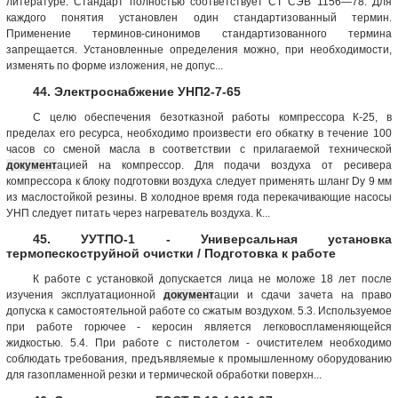
литературе. Стандарт полностью соответствует СТ СЭВ 1156—78. Для
каждого понятия установлен один стандартизованный термин.
Применение терминов-синонимов стандартизованного терми­на
запрещается. Установленные определения можно, при необходимости,
изменять по форме изложения, не допус...
44. Электроснабжение УНП2-7-65
С целю обеспечения безотказной работы компрессора К-25, в
пределах его ресурса, необходимо произвести его обкатку в течение 100
часов со сменой масла в соответствии с прилагаемой технической
документ
ацией на компрессор. Для подачи воздуха от ресивера
компрессора к блоку подготовки воздуха следует применять шланг Dу 9 мм
из маслостойкой резины. В холодное время года перекачивающие насосы
УНП следует питать через нагреватель воздуха. К...
45. УУТПО-1 - Универсальная установка
термопескоструйной очистки / Подготовка к работе
К работе с установкой допускается лица не моложе 18 лет после
изучения эксплуатационной
документ
ации и сдачи зачета на право
допуска к самостоятельной работе со сжатым воздухом. 5.3. Используемое
при работе горючее - керосин является легковоспламеняющейся
жидкостью. 5.4. При работе с пистолетом - очистителем необходимо
соблюдать требования, предъявляемые к промышленному оборудованию
для газопламенной резки и термической обработки поверхн...