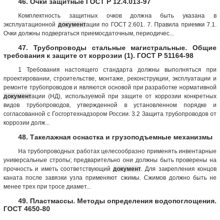
46. Очки защитные ГОСТ Р 12.4.013-97
Комплектность защитных очков должна быть указана в
эксплуатационной
документ
ации по ГОСТ 2.601. 7. Правила приемки 7.1.
Очки должны подвергаться приемосдаточным, периодичес...
47. Трубопроводы стальные магистральные. Общие
требования к защите от коррозии (1). ГОСТ Р 51164-98
1 Требования настоящего стандарта должны выполняться при
проектировании, строительстве, монтаже, реконструкции, эксплуатации и
ремонте трубопроводов и являются основой при разработке нормативной
документ
ации (НД), используемой при защите от коррозии конкретных
видов трубопроводов, утвержденной в установленном порядке и
согласованной с Госгортехнадзором России. 3.2 Защита трубопроводов от
коррозии долж...
48. Такелажная оснастка и грузоподъемные механизмы
На трубопроводных работах целесообразно применять инвентарные
универсальные стропы; предварительно они должны быть проверены на
прочность и иметь соответствующий
документ
. Для закрепления концов
каната после завязки узла применяют сжимы. Сжимов должно быть не
менее трех при тросе диамет...
49. Пластмассы. Методы определения водопоглощения.
ГОСТ 4650-80