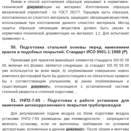
Режим и способ изготовления образцов указывают в нормативно-
технической
документ
ации на материал. Изготовление образцов
механической обработкой - по ГОСТ 26277. Торцовую часть образцов,
изготовленных из слоистого материала, защищают связующим веществом,
используемым при изготовлении данного слоистого материала. Метод
защиты образцов связующим веществом должен быть указан в
нормативно-технической документации на материал. 1.2. Для испытания
применяют о...
50. Подготовка стальной основы перед нанесением
красок и подобных покрытий. Стандарт ИСО 8501-1:1988 (Р)
Причинами для принятия важнейших элементов стандарта SIS 05 59
00, включая его формат, являются следующие: а) стандарт SIS 05 59 00
уже используется во всем мире; б) опубликование совершенно нового
комплекта фотографий было бы дорогостоящим и не обязательно привело
бы к соответствующим улучшениям; в) ранее опубликованные и
существующие
документ
ы, относящиеся к установленной системе
степеней ржавости и степеней подготовки, ...
51. УНП2-7-65 - Подготовка к работе установки для
нанесения антикоррозионного покрытия трубопроводов
Для регулирования подачи воздуха на блоке подготовки воздуха
установки УНП2-7-65 размещены два пневмодросселя; - запрещается
включать установку, если не выполнены требования по условиям
эксплуатации, изложенные в данном
документ
е. После сборки и монтажа