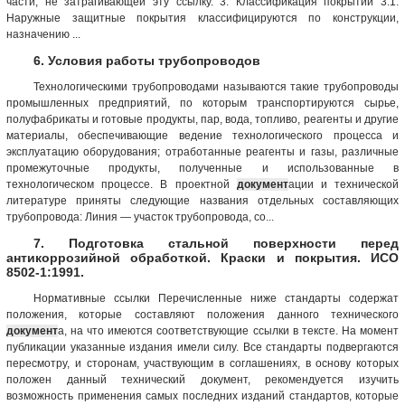
части, не затрагивающей эту ссылку. 3. Классификация покрытий 3.1.
Наружные защитные покрытия классифицируются по конструкции,
назначению ...
6. Условия работы трубопроводов
Технологическими трубопроводами называются такие трубопроводы
промышленных предприятий, по которым транспортируются сырье,
полуфабрикаты и готовые продукты, пар, вода, топливо, реагенты и другие
материалы, обеспечивающие ведение технологического процесса и
эксплуатацию оборудования; отработанные реагенты и газы, различные
промежуточные продукты, полученные и использованные в
технологическом процессе. В проектной
документ
ации и технической
литературе приняты следующие названия отдельных составляющих
трубопровода: Линия — участок трубопровода, со...
7. Подготовка стальной поверхности перед
антикоррозийной обработкой. Краски и покрытия. ИСО
8502-1:1991.
Нормативные ссылки Перечисленные ниже стандарты содержат
положения, которые составляют положения данного технического
документ
а, на что имеются соответствующие ссылки в тексте. На момент
публикации указанные издания имели силу. Все стандарты подвергаются
пересмотру, и сторонам, участвующим в соглашениях, в основу которых
положен данный технический документ, рекомендуется изучить
возможность применения самых последних изданий стандартов, которые