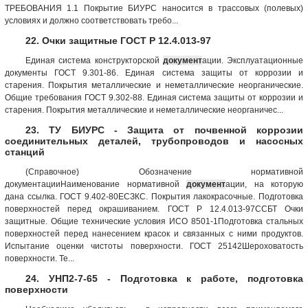
ТРЕБОВАНИЯ 1.1 Покрытие БИУРС наносится в трассовых (полевых)
условиях и должно соответствовать требо...
22. Очки защитные ГОСТ Р 12.4.013-97
Единая система конструкторской
документ
ации. Эксплуатационные
документы ГОСТ 9.301-86. Единая система защиты от коррозии и
старения. Покрытия металлические и неметаллические неорганические.
Общие требования ГОСТ 9.302-88. Единая система защиты от коррозии и
старения. Покрытия металлические и неметаллические неорганичес...
23. ТУ БИУРС - Защита от почвенной коррозии
соединительных деталей, трубопроводов и насосных
станций
(Справочное) Обозначение нормативной
документацииНаименование нормативной
документ
ации, на которую
дана ссылка. ГОСТ 9.402-80ЕСЗКС. Покрытия лакокрасочные. Подготовка
поверхностей перед окрашиванием. ГОСТ Р 12.4.013-97ССБТ Очки
защитные. Общие технические условия ИСО 8501-1Подготовка стальных
поверхностей перед нанесением красок и связанных с ними продуктов.
Испытание оценки чистоты поверхности. ГОСТ 25142Шероховатость
поверхности. Те...
24. УНП2-7-65 - Подготовка к работе, подготовка
поверхности