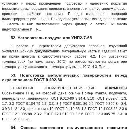
установки и перед проведением подготовки к нанесению покрытия
(промывка расконсервация, прогрев компонентов и т. д.) установку следует
привести в рабочее состояние. Порядок выполнения операций
иллюстрируется рис.1. рис.1. Приведение установки в исходное положение
1 Залить в бак маслостанции через фильтр с сеткой 02 масло
индустриальное ИГП-...
52. Нагреватель воздуха для УНП2-7-65
К работе с нагревателем допускается персонал, изучивший
эксплуатационную
документ
ацию, материальную часть и сдавший зачёт
на право допуска к самостоятельной работе. 4.2. При умеренных
температурах (не ниже минус 20°С) не рекомендуется на регуляторе
температуры устанавливать температуру выше 40°С. 4.3. При ...
53. Подготовка металлических поверхностей перед
окрашиванием ГОСТ 9.402-80
ССЫЛОЧНЫЕ НОРМАТИВНО-ТЕХНИЧЕСКИЕ
ДОКУМЕНТ
Ы
Обозначение НТД, на который дана ссылка Номер пункта, подпункта,
перечисления, приложения ГОСТ 9.010-80 3.14.4, 5.10 ГОСТ 9.032-74 1.3,
1.7, 3.3 ГОСТ 9.104-79 1.7, 3.3, 3.4 ГОСТ 9.301-86 5.2 ГОСТ 9.305-84 3.4,
3.9.3.1, 3.12.3, приложение 10 ГОСТ 9.410-88 1.3 ГОСТ 12.1.003-83 2.3.6
ГОСТ 12.1.005-88 2.3.2 ГОСТ 12.1.012-90 2.3.6 ГОСТ 12.3.005-75 2.3.10
ГОСТ 12.3.008-7...
54. Основа мастичного полиуретанового покрытия