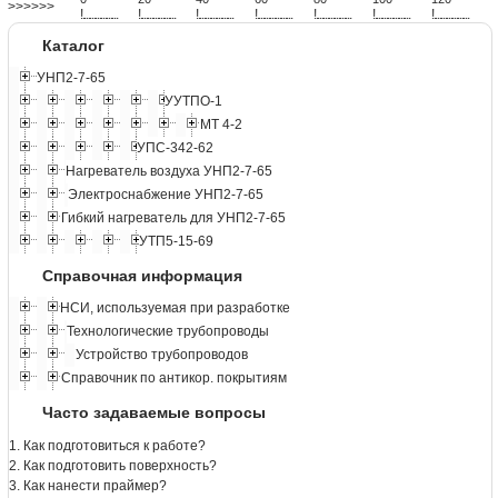
>>>>>>
!
.
.
.
.
.
.
.
.
.
.
.
.
.
.
.
.
.
.
.
!
.
.
.
.
.
.
.
.
.
.
.
.
.
.
.
.
.
.
.
!
.
.
.
.
.
.
.
.
.
.
.
.
.
.
.
.
.
.
.
!
.
.
.
.
.
.
.
.
.
.
.
.
.
.
.
.
.
.
.
!
.
.
.
.
.
.
.
.
.
.
.
.
.
.
.
.
.
.
.
!
.
.
.
.
.
.
.
.
.
.
.
.
.
.
.
.
.
.
.
!
.
.
.
.
.
.
.
.
.
.
.
.
.
.
.
.
.
.
.
Каталог
УНП2-7-65
УУТПО-1
МТ 4-2
УПС-342-62
Нагреватель воздуха УНП2-7-65
Электроснабжение УНП2-7-65
Гибкий нагреватель для УНП2-7-65
УТП5-15-69
Справочная информация
НСИ, используемая при разработке
Технологические трубопроводы
Устройство трубопроводов
Справочник по антикор. покрытиям
Часто задаваемые вопросы
1. Как подготовиться к работе?
2. Как подготовить поверхность?
3. Как нанести праймер?