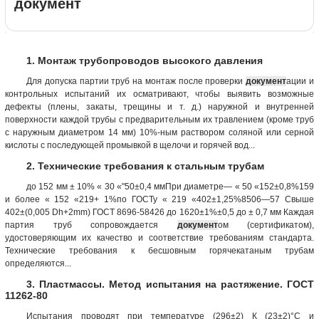
документ
1. Монтаж трубопроводов высокого давления
Для допуска партии труб на монтаж после проверки
документ
ации и
контрольных испытаний их осматривают, чтобы выявить возможные
дефекты (плены, закаты, трещины и т. д.) наружной и внутренней
поверхности каждой трубы с предварительным их травлением (кроме труб
с наружным диаметром 14 мм) 10%-ным раствором соляной или серной
кислоты с последующей промывкой в щелочи и горячей вод...
2. Технические требования к стальным трубам
до 152 мм ± 10% « 30 «"50±0,4 ммПри диаметре— « 50 «152±0,8%159
и более « 152 «219+ 1%по ГОСТу « 219 «402±1,25%8506—57 Свыше
402±(0,005 Dh+2mm) ГОСТ 8696-58426 до 1620±1%±0,5 до ± 0,7 мм Каждая
партия труб сопровождается
документ
ом (сертификатом),
удостоверяющим их качество и соответствие требованиям стандарта.
Технические требования к бесшовным горячекатаным трубам
определяются...
3. Пластмассы. Метод испытания на растяжение. ГОСТ
11262-80
Испытания проводят при температуре (296±2) К (23±2)°С и