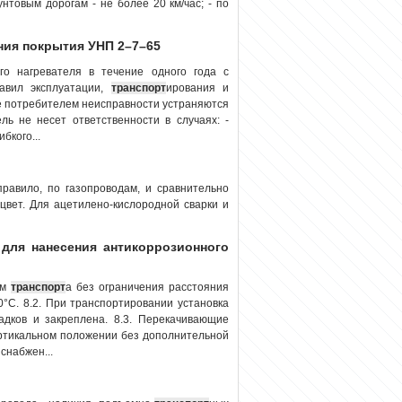
нтовым дорогам - не более 20 км/час; - по
ения покрытия УНП 2–7–65
го нагревателя в течение одного года с
авил эксплуатации,
транспорт
ирования и
ые потребителем неисправности устраняются
ль не несет ответственности в случаях: -
бкого...
равило, по газопроводам, и сравнительно
цвет. Для ацетилено-кислородной сварки и
 для нанесения антикоррозионного
ом
транспорт
а без ограничения расстояния
°С. 8.2. При транспортировании установка
дков и закреплена. 8.3. Перекачивающие
ертикальном положении без дополнительной
снабжен...