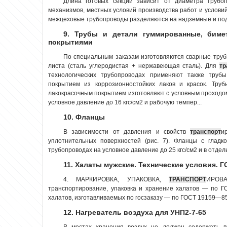
Длина готовых секций зависит от диаметра трубо
механизмов, местных условий производства работ и услови
межцеховые трубопроводы разделяются на надземные и подз
9. Трубы и детали гуммированные, биме
покрытиями
По специальным заказам изготовляются сварные труб
листа (сталь углеродистая + нержавеющая сталь). Для
тр
технологических трубопроводах применяют также труб
покрытием из коррозионностойких лаков и красок. Тру
лакокрасочным покрытием изготовляют с условным проходом 
условное давление до 16 кгс/см2 и рабочую темпер...
10. Фланцы
В зависимости от давления и свойств
транспорт
и
уплотнительных поверхностей (рис. 7). Фланцы с гладк
трубопроводах на условное давление до 25 кгс/см2 и в отдель
11. Халаты мужские. Технические условия. Г
4. МАРКИРОВКА, УПАКОВКА,
ТРАНСПОРТ
ИРОВ
транспортирование, упаковка и хранение халатов — по Г
халатов, изготавливаемых по госзаказу — по ГОСТ 19159—85. 
12. Нагреватель воздуха для УНП2-7-65
В местах хранения воздух не должен содержать 