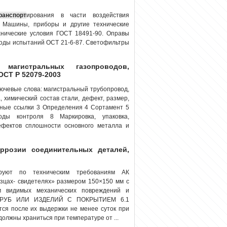
ранспорт
ирования в части воздействия
 Машины, приборы и другие технические
хнические условия ГОСТ 18491-90. Оправы
тоды испытаний ОСТ 21-6-87. Светофильтры
агистральных газопроводов,
ОСТ Р 52079-2003
ючевые слова: магистральный трубопровод,
, химический состав стали, дефект, размер,
ные ссылки 3 Определения 4 Сортамент 5
ды контроля 8 Маркировка, упаковка,
фектов сплошности основного металла и
ррозии соединительных деталей,
ируют по техническим требованиям АК
азцах- свидетелях» размером 150×150 мм с
 видимых механических повреждений и
РУБ ИЛИ ИЗДЕЛИЙ С ПОКРЫТИЕМ 6.1
ся после их выдержки не менее суток при
олжны храниться при температуре от ...