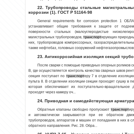
22. Трубопроводы стальные магистральны
коррозии (1). ГОСТ Р 51164-98
General requirements for corrosion protection 1
устанавливает общие требования к защите от подзе
поверхности стальных (малоуглеродистые низколег
магистральных трубопроводов,
транспорт
ирующих природный
них, трубопроводов компрессорных, газораспределительн
также нефтебаз, головных сооружений нефтегазопромыслов (
23. Антикоррозийная изоляция секций труб
После сварки с помощью приводных опорных роликов с
В, где осуществляется контроль качества сварных швов рен
секция поступает по
транспорт
еру 7 в отделение изоляци
пульта 8. В отделении изоляции секции проходят сушку в п
которая обеспечивает их поступательно-вращательное 
проходят через камеру оч...
24. Приводная и самодействующая арматур
Обратные клапаны свободно пропускают
транспорт
ир
и автоматически закрываются при ее обратном дви
трубопроводов, аппаратов и машин от попадания в них в с
обратного направления. Рис. 28. Обра...