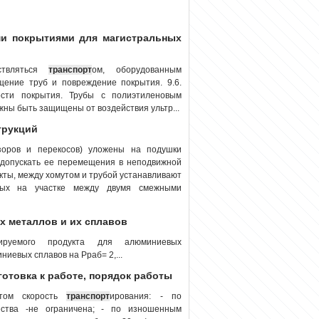
и покрытиями для магистральных
ствляться
транспорт
ом, оборудованным
ение труб и повреждение покрытия. 9.6.
сти покрытия. Трубы с полиэтиленовым
жны быть защищены от воздействия ультр...
трукций
оров и перекосов) уложены на подушки
е допускать ее перемещения в неподвижной
кты, между хомутом и трубой устанавливают
емых на участке между двумя смежными
х металлов и их сплавов
ируемого продукта для алюминиевых
иевых сплавов на Рраб= 2,...
дготовка к работе, порядок работы
ртом скорость
транспорт
ирования: - по
ества -не ограничена; - по изношенным