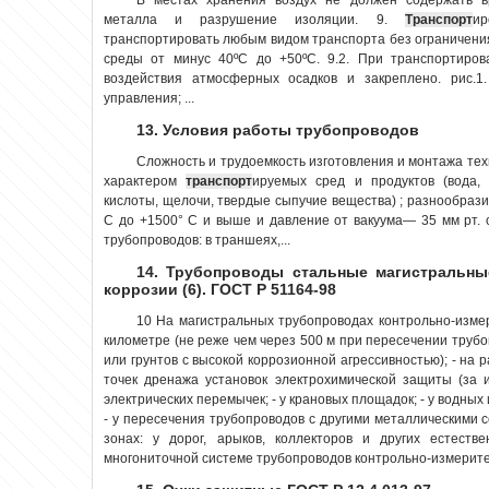
металла и разрушение изоляции. 9.
Транспорт
ир
транспортировать любым видом транспорта без ограничен
среды от минус 40ºС до +50ºС. 9.2. При транспортиро
воздействия атмосферных осадков и закреплено. рис.1.
управления; ...
13. Условия работы трубопроводов
Сложность и трудоемкость изготовления и монтажа те
характером
транспорт
ируемых сред и продуктов (вода, 
кислоты, щелочи, твердые сыпучие вещества) ; разнообраз
С до +1500° С и выше и давление от вакуума— 35 мм рт. с
трубопроводов: в траншеях,...
14. Трубопроводы стальные магистральны
коррозии (6). ГОСТ Р 51164-98
10 На магистральных трубопроводах контрольно-изме
километре (не реже чем через 500 м при пересечении труб
или грунтов с высокой коррозионной агрессивностью); - на
точек дренажа установок электрохимической защиты (за 
электрических перемычек; - у крановых площадок; - у водных
- у пересечения трубопроводов с другими металлическими с
зонах: у дорог, арыков, коллекторов и других естеств
многониточной системе трубопроводов контрольно-измерите