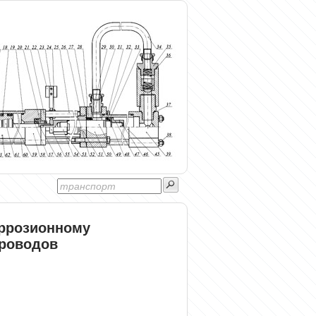
оррозионному
роводов