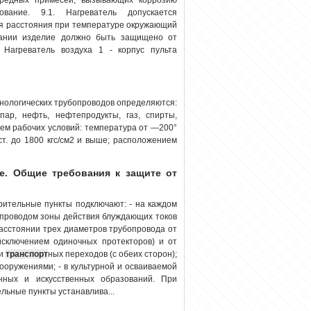
ование. 9.1. Нагреватель допускается
ия расстояния при температуре окружающий
вании изделие должно быть защищено от
 Нагреватель воздуха 1 - корпус пульта
хнологических трубопроводов определяются:
пар, нефть, нефтепродукты, газ, спирты,
ием рабочих условий: температура от —200°
т. до 1800 кгс/см2 и выше; расположением
е. Общие требования к защите от
рительные пункты подключают: - на каждом
опроводом зоны действия блуждающих токов
 расстоянии трех диаметров трубопровода от
исключением одиночных протекторов) и от
 и
транспорт
ных переходов (с обеих сторон);
ооружениями; - в культурной и осваиваемой
енных и искусственных образований. При
льные пункты устанавлива...