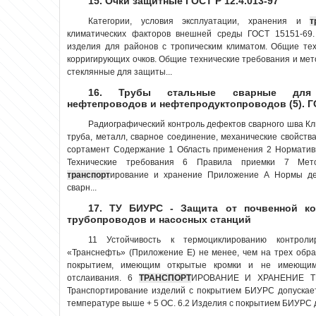
15. Очки защитные ГОСТ Р 12.4.013-97
Категории, условия эксплуатации, хранения и
т
климатических факторов внешней среды ГОСТ 15151-69.
изделия для районов с тропическим климатом. Общие те
корригирующих очков. Общие технические требования и ме
стеклянные для защиты...
16. Трубы стальные сварные для м
нефтепроводов и нефтепродуктопроводов (5). Г
Радиографический контроль дефектов сварного шва Кл
труба, металл, сварное соединение, механические свойства
сортамент Содержание 1 Область применения 2 Норматив
Технические требования 6 Правила приемки 7 Мето
транспорт
ирование и хранение Приложение А Нормы де
сварн...
17. ТУ БИУРС - Защита от почвенной ко
трубопроводов и насосных станций
11 Устойчивость к термоциклированию контрол
«Транснефть» (Приложение Е) не менее, чем на трех обр
покрытием, имеющим открытые кромки и не имеющим
отслаивания. 6
ТРАНСПОРТ
ИРОВАНИЕ И ХРАНЕНИЕ Т
Транспортирование изделий с покрытием БИУРС допускает
температуре выше + 5 ОС. 6.2 Изделия с покрытием БИУРС д