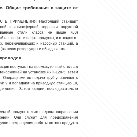
е. Общие требования к защите от
 ОБЛАСТЬ ПРИМЕНЕНИЯ Настоящий стандарт
мной и атмосферной коррозии наружной
ированные стали класса не выше К60)
 газ, нефть и нефтепродукты, и отводов от
ых, перекачивающих и насосных станций, а
включая резервуары и обсадные кол...
опроводов
екция поступает на промежуточный стеллаж
тгеноскопией на установке РУП-120-5; затем
и. Операциями по подаче труб управляют с
ечи 9 и попадают на приводную станцию 10,
движение. Затем секции последовательно
а
уемый продукт только в одном направлении
жении. Они служат для предохранения
лучае прекращения работы потока продукта