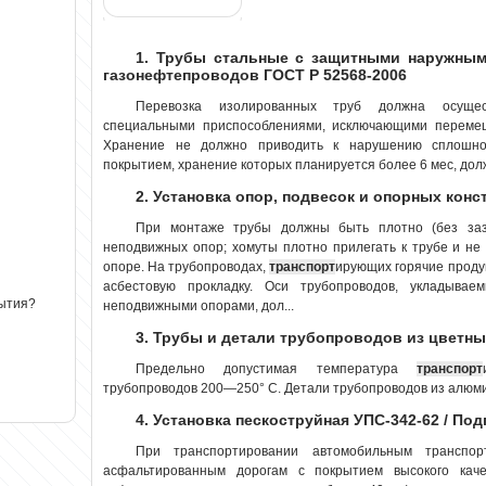
1. Трубы стальные с защитными наружным
газонефтепроводов ГОСТ Р 52568-2006
Перевозка изолированных труб должна осуще
специальными приспособлениями, исключающими перемещ
Хранение не должно приводить к нарушению сплошно
покрытием, хранение которых планируется более 6 мес, дол
2. Установка опор, подвесок и опорных конс
При монтаже трубы должны быть плотно (без заз
неподвижных опор; хомуты плотно прилегать к трубе и н
опоре. На трубопроводах,
транспорт
ирующих горячие проду
асбестовую прокладку. Оси трубопроводов, укладыва
рытия?
неподвижными опорами, дол...
3. Трубы и детали трубопроводов из цветны
Предельно допустимая температура
транспорт
трубопроводов 200—250° С. Детали трубопроводов из алюмин
4. Установка пескоструйная УПС-342-62 / По
При транспортировании автомобильным транспо
асфальтированным дорогам с покрытием высокого кач