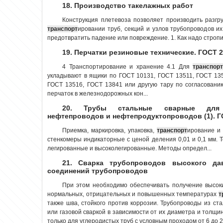
18. Производство такелажных работ
Конструкция плетевоза позволяет производить разгр
транспорт
ировании труб, секций и узлов трубопроводов и
предотвратить падение или повреждение. 1. Как надо стропит
19. Перчатки резиновые технические. ГОСТ 2
4 Транспортирование и хранение 4.1 Для
транспор
укладывают в ящики по ГОСТ 10131, ГОСТ 13511, ГОСТ 13
ГОСТ 13516, ГОСТ 13841 или другую тару по согласовани
перчаток в железнодорожных кон...
20. Трубы стальные сварные для м
нефтепроводов и нефтепродуктопроводов (1). Г
Приемка, маркировка, упаковка,
транспорт
ирование и
стенкомеры индикаторные с ценой деления 0,01 и 0,1 мм.
легированные и высоколегированные. Методы определ...
21. Сварка трубопроводов высокого да
соединений трубопроводов
При этом необходимо обеспечивать получение высоки
нормальных, отрицательных и повышенных температурах
т
также шва, стойкого против коррозии. Трубопроводы из ст
или газовой сваркой в зависимости от их диаметра и толщи
только для углеродистых труб с условным проходом от 6 до 2