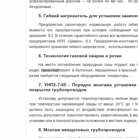
асфальтированным дорогам — не более 40 км/ час; - по гру
бездорожью ...
5. Гибкий нагреватель для установки нанес
Предприятия гарантирует нормальную работу гибко
момента его приобретения при условии соблюдения пр
хранения. 9.2. В течение гарантийного срока все выявленн
предприятием НПП «Шквал». 9.3. Предприятие-изготовите
небрежного хранения гибкого нагревателя; - использования ги
6. Технология газовой сварки и резки
На место потребления природные газы подают, как п
редко
транспорт
ируют в баллонах, окрашенных в красный 
резки требуется следующее оборудование: генераторы ...
7. УНП2-7-65 - Порядок монтажа установки
покрытия трубопроводов
Установку допускается транспортировать любым вид
при температуре окружающей среды от минус 20°С до + 50
должна быть защищена от воздействия атмосферных оса
насосы допускается транспортировать закрепленными в в
упаковки или в горизонтальном положении в жестких ящиках, 
8. Монтаж межцеховых трубопроводов