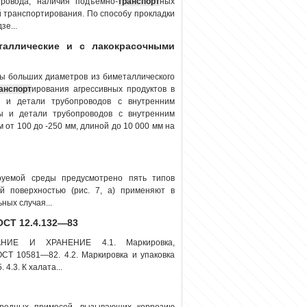
провода, наличия подъемно-
транспорт
ных
й транспортирования. По способу прокладки
е...
таллические и с лакокрасочными
ы больших диаметров из биметаллического
анспорт
ирования агрессивных продуктов в
ы и детали трубопроводов с внутренним
бы и детали трубопроводов с внутренним
от 100 до -250 мм, длиной до 10 000 мм на
руемой среды предусмотрено пять типов
ой поверхностью (рис. 7, а) применяют в
ных случая...
ОСТ 12.4.132—83
АНИЕ И ХРАНЕНИЕ 4.1. Маркировка,
ОСТ 10581—82. 4.2. Маркировка и упаковка
4.3. К халата...
вредных примесей, вызывающих коррозию