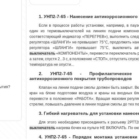
1. УНП2-7-65 - Нанесение антикоррозионног
Если в процессе работы установки, например, в пау
один из термовыключателей на линиях подачи компонен
соответствующий индикатор «ПЕРЕГРЕВ»), выполнить след
регулятора «ШЛАНГИ» не превышает 75°С, продолжить нане
регулятора «ШЛАНГИ» превышает 75°С, выключить ав
выключатель
«КОМПОНЕНТЫ», перевести переключатель ро
а затем, спустя 2...3 с, в положение «СТОП», отпустить спус
температура не опусти...
2. УНП2-7-65 - Профилактическое 
антикоррозионного покрытия трубопроводов
рытия?
Клапан на линии подачи смолы должен быть закрыт. В
кран на блоке подготовки воздуха и краны на входных б
перевести в положение «РАБОТА». Вращая маховик регуля
стрелке, повышать давление в линии подачи смолы до тех пор
3. Гибкий нагреватель для установки нанес
Для этого необходимо присоединить к разъему 2РТТ
выключатель
нагрева бочек на пульте НЕ ВКЛЮЧАТЬ. По око
4. УНП2-7-65 - Порядок монтажа установки