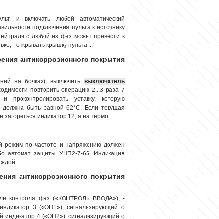
ьт и включать любой автоматический
вильности подключения пульта к источнику
нейтрали с любой из фаз может привести к
ке; - открывать крышку пульта ...
есения антикоррозионного покрытия
ений на бочках), выключить
выключатель
одимости повторить операцию 2...3 раза 7
и проконтролировать уставку, которую
 должна быть равной 62°С. Если текущая
 загореться индикатор 12, а на термо...
ый режим по частоте и напряжению должен
о автомат защиты УНП2-7-65. Индикация
дой ...
сения антикоррозионного покрытия
еле контроля фаз («КОНТРОЛЬ ВВОДА»); -
 индикатор 3 («ОП1»), сигнализирующий о
й индикатор 4 («ОП2»), сигнализирующий о