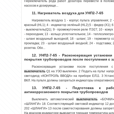
Переключатель рода работ дозатора перевести в полож
насосов и дозирующе...
11. Нагреватель воздуха для УНП2-7-65
Нагреватель воздуха 1 - корпус пульта управления; 2 
красный (НL1); 4 - индикатор зелёный (НL2);5 - фидер (X1); 6
- выключатель(Q1); 9 - промежуточное реле ПЭ27; 10 - кожух
- переходник; 13 - кольцо уплотнительное; 14 - теплоэлектро-н
- шланг воздушный выходной; 18 - шланг; 19 - термометр соп
прокладка; 23 - шланг воздушный входной; 24 - подставка; 2
розетка. Обо...
12. УНП2-7-65 - Расконсервация установки
покрытия трубопроводов после поступления с з
Расконсервация установки после поступления с
выключатель
Q1 на УЗО выключен. 2 Подать на пульт напр
светодиод «КОНТРОЛЬ ВВОДА» на приборе ЕЛ11. 3 Устано
ВКЛ. На пульте должны загореться индикаторы оперативного
13. УНП2-7-65 - Подготовка к раб
антикоррозионного покрытия трубопроводов
Выключить автоматический
выключатель
«БОЧКИ».
«ШЛАНГИ» 18. Соответствующий световой индикатор 12 дол
202 «ШЛАНГИ» 13 после самотестирования должны загореть
На красном индикаторе выводится текущая температура шланг