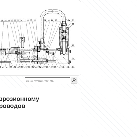
оррозионному
роводов