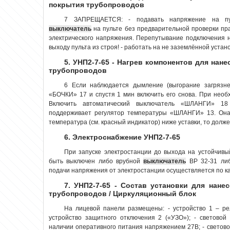
покрытия трубопроводов
7 ЗАПРЕЩАЕТСЯ: - подавать напряжение на пул
выключатель
на пульте без предварительной проверки пра
электрического напряжения. Перепутывание подключения 
выходу пульта из строя! - работать на не заземлённой установ
5. УНП2-7-65 - Нагрев компонентов для нан
трубопроводов
6 Если наблюдается дымление (выгорание загрязн
«БОЧКИ» 17 и спустя 1 мин включить его снова. При необх
Включить автоматический выключатель «ШЛАНГИ» 18 
поддерживает регулятор температуры «ШЛАНГИ» 13. Она
температура (см. красный индикатор) ниже уставки, то должен
6. Электроснабжение УНП2-7-65
При запуске электростанции до выхода на устойчив
быть выключен либо врубной
выключатель
ВР 32-31 либ
подачи напряжения от электростанции осуществляется по каж
7. УНП2-7-65 - Состав установки для нане
трубопроводов / Циркуляционный блок
На лицевой панели размещены: - устройство 1 – р
устройство защитного отключения 2 («УЗО»); - световой
наличии оперативного питания напряжением 27В; - светово