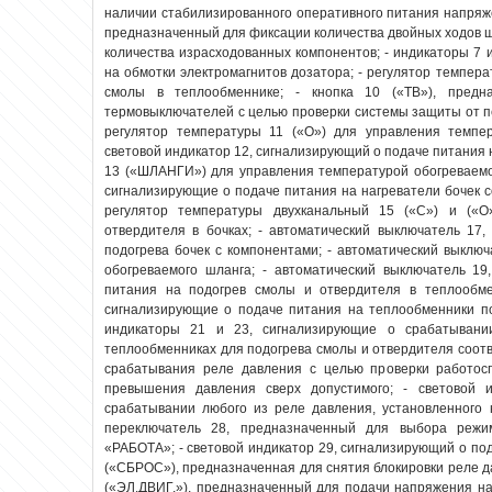
наличии стабилизированного оперативного питания напряж
предназначенный для фиксации количества двойных ходов ш
количества израсходованных компонентов; - индикаторы 7 
на обмотки электромагнитов дозатора; - регулятор темпер
смолы в теплообменнике; - кнопка 10 («ТВ»), предн
термовыключателей с целью проверки системы защиты от пе
регулятор температуры 11 («О») для управления темпер
световой индикатор 12, сигнализирующий о подаче питания 
13 («ШЛАНГИ») для управления температурой обогреваемог
сигнализирующие о подаче питания на нагреватели бочек с
регулятор температуры двухканальный 15 («С») и («
отвердителя в бочках; - автоматический выключатель 17
подогрева бочек с компонентами; - автоматический выклю
обогреваемого шланга; - автоматический выключатель 1
питания на подогрев смолы и отвердителя в теплообме
сигнализирующие о подаче питания на теплообменники по
индикаторы 21 и 23, сигнализирующие о срабатывани
теплообменниках для подогрева смолы и отвердителя соотве
срабатывания реле давления с целью проверки работос
превышения давления сверх допустимого; - световой и
срабатывании любого из реле давления, установленного 
переключатель 28, предназначенный для выбора реж
«РАБОТА»; - световой индикатор 29, сигнализирующий о под
(«СБРОС»), предназначенная для снятия блокировки реле д
(«ЭЛ.ДВИГ.»), предназначенный для подачи напряжения на 