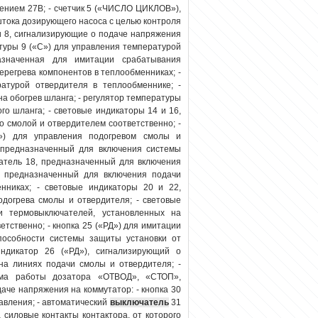
ением 27В; - счетчик 5 («ЧИСЛО ЦИКЛОВ»),
тока дозирующего насоса с целью контроля
и 8, сигнализирующие о подаче напряжения
атуры 9 («С») для управления температурой
азначенная для имитации срабатывания
регрева компонентов в теплообменниках; -
атурой отвердителя в теплообменнике; -
на обогрев шланга; - регулятор температуры
о шланга; - световые индикаторы 14 и 16,
о смолой и отвердителем соответственно; -
О») для управления подогревом смолы и
, предназначенный для включения системы
чатель 18, предназначенный для включения
9, предназначенный для включения подачи
нниках; - световые индикаторы 20 и 22,
догрева смолы и отвердителя; - световые
и термовыключателей, установленных на
тственно; - кнопка 25 («РД») для имитации
пособности системы защиты установки от
ндикатор 26 («РД»), сигнализирующий о
на линиях подачи смолы и отвердителя; -
има работы дозатора «ОТВОД», «СТОП»,
аче напряжения на коммутатор: - кнопка 30
авления; - автоматический
выключатель
31
силовые контакты контактора, от которого