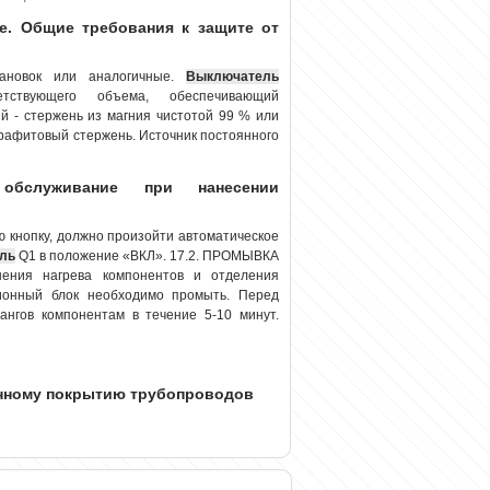
е. Общие требования к защите от
тановок или аналогичные.
Выключатель
етствующего объема, обеспечивающий
й - стержень из магния чистотой 99 % или
графитовый стержень. Источник постоянного
 обслуживание при нанесении
 кнопку, должно произойти автоматическое
ль
Q1 в положение «ВКЛ». 17.2. ПРОМЫВКА
ия нагрева компонентов и отделения
ционный блок необходимо промыть. Перед
ангов компонентам в течение 5-10 минут.
онному покрытию трубопроводов