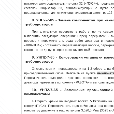
питается электродвигатель; - кнопка 32 («ПУСК»), предназ
световой индикатор 33, сигнализирующий о пуске эл
предназначенная для отключения электродвигателя; рис.16.
8. УНП2-7-65 - Замена компонентов при нан
трубопроводов
При длительном перерыве в работе, но не свыше 
выполнить следующие операции: Перед перерывом: - 
перевести переключатель рода работ дозатора в поло
«ШЛАНГИ»; - остановить перекачивающие насосы, перекрыв 
компонентов до нуля через распылительный пистолет; - п...
9. УНП2-7-65 - Консервация установки нан
трубопроводов
Открыть кран и пневмодроссели на 1-2 оборота на б
присоединительном блоке. Включить на пульте
выключат
Переключатель рода работ дозатора перевести в полож
дозатора перевести в положение «РАБОТА» и выполнить доп
10. УНП2-7-65 - Замещение промывочно
компонентами
4 Открыть краны на входных блоках. 5 Включить на
кнопку «ПУСК». Переключатель рода работ дозатора переве
манометру давление в маслостанции 3,0±0,5 Мпа (30±5 кгс/