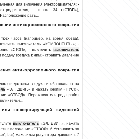
наченная для включения электродвигателя; -
ектродвигателя; - кнопка 34 («СТОП»),
 Расположение разъ...
есении антикоррозионного покрытия
трёх часов (например, на время обеда),
выключить выключатель «КОМПОНЕНТЫ»; -
жение «СТОП»; - выключить
выключатель
подачу воздуха к ним; - стравить давление
есения антикоррозионного покрытия
локе подготовки воздуха и оба клапана на
ель
«ЭЛ. ДВИГ.» и нажать кнопку «ПУСК».
ение «ОТВОД». Переключатель рода работ
олнительн...
й или консервирующей жидкостей
 пульте
выключатель
«ЭЛ. ДВИГ.», нажать
сти в положение «ОТВОД». 6 Установить по
см", bar) маховиком регулятора давления. 7