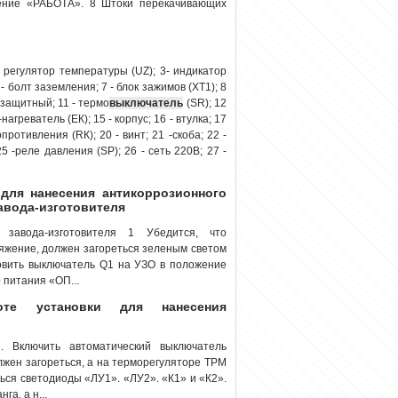
ение «РАБОТА». 8 Штоки перекачивающих
- регулятор температуры (UZ); 3- индикатор
 - болт заземления; 7 - блок зажимов (ХТ1); 8
 защитный; 11 - термо
выключатель
(SR); 12
агреватель (ЕК); 15 - корпус; 16 - втулка; 17
ротивления (RК); 20 - винт; 21 -скоба; 22 -
5 -реле давления (SР); 26 - сеть 220В; 27 -
 для нанесения антикоррозионного
авода-изготовителя
 завода-изготовителя 1 Убедится, что
яжение, должен загореться зеленым светом
вить выключатель Q1 на УЗО в положение
 питания «ОП...
оте установки для нанесения
 Включить автоматический выключатель
жен загореться, а на терморегуляторе ТРМ
ся светодиоды «ЛУ1». «ЛУ2». «К1» и «К2».
а, а н...