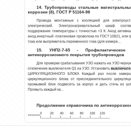
14. Трубопроводы стальные магистральны
коррозии (8). ГОСТ Р 51164-98
Провода монтажные с изоляцией для электроус
электрический. Электронагревательный шкаф соотв
поддержание температуры с точностью +3 К. Анод активны
анод инертный -платиновая проволока по ГОСТ 10821, или 
тока или выпрямитель переменного тока (для измере...
15. УНП2-7-65 - Профилактическое
антикоррозионного покрытия трубопроводов
Для проверки срабатывания УЗО нажать на УЗО черную
отключение выключателя Q1 на УЗО. Установить
выключате
ЦИРКУЛЯЦИОННОГО БЛОКА Каждый раз после завершен
циркуляционного блока от присоединительного циркуля
промывкой блок подвесить за корпус и дать стечь из шл
Промыть каждый ка...
Продолжение справочника по антикоррози
0
20
40
60
80
100
120
>>>>>>
!
.
.
.
.
.
.
.
.
.
.
.
.
.
.
.
.
.
.
.
!
.
.
.
.
.
.
.
.
.
.
.
.
.
.
.
.
.
.
.
!
.
.
.
.
.
.
.
.
.
.
.
.
.
.
.
.
.
.
.
!
.
.
.
.
.
.
.
.
.
.
.
.
.
.
.
.
.
.
.
!
.
.
.
.
.
.
.
.
.
.
.
.
.
.
.
.
.
.
.
!
.
.
.
.
.
.
.
.
.
.
.
.
.
.
.
.
.
.
.
!
.
.
.
.
.
.
.
.
.
.
.
.
.
.
.
.
.
.
.