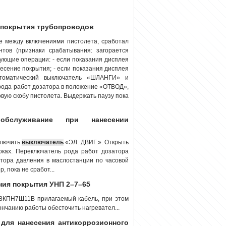
о покрытия трубопроводов
зе между включениями пистолета, сработал
тов (признаки срабатывания: загорается
ующие операции: - если показания дисплея
сение покрытия; - если показания дисплея
томатический выключатель «ШЛАНГИ» и
да работ дозатора в положение «ОТВОД»,
ковую скобу пистолета. Выдержать паузу пока
обслуживание при нанесении
ключить
выключатель
«ЭЛ. ДВИГ.». Открыть
локах. Переключатель рода работ дозатора
тора давления в маслостанции по часовой
, пока не сработ...
ения покрытия УНП 2–7–65
28КПН7Ш11В прилагаемый кабель, при этом
нчанию работы обесточить нагревател...
 для нанесения антикоррозионного