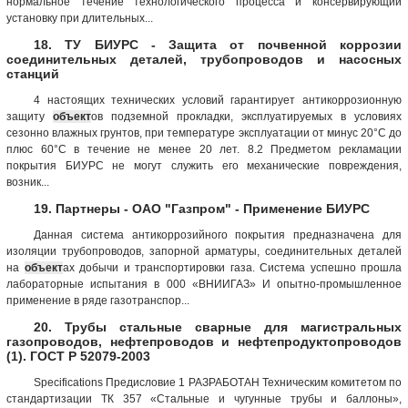
нормальное течение технологического процесса и консервирующий
установку при длительных...
18. ТУ БИУРС - Защита от почвенной коррозии
соединительных деталей, трубопроводов и насосных
станций
4 настоящих технических условий гарантирует антикоррозионную
защиту
объект
ов подземной прокладки, эксплуатируемых в условиях
сезонно влажных грунтов, при температуре эксплуатации от минус 20°С до
плюс 60°С в течение не менее 20 лет. 8.2 Предметом рекламации
покрытия БИУРС не могут служить его механические повреждения,
возник...
19. Партнеры - ОАО "Газпром" - Применение БИУРС
Данная система антикоррозийного покрытия предназначена для
изоляции трубопроводов, запорной арматуры, соединительных деталей
на
объект
ах добычи и транспортировки газа. Система успешно прошла
лабораторные испытания в 000 «ВНИИГАЗ» И опытно-промышленное
применение в ряде газотранспор...
20. Трубы стальные сварные для магистральных
газопроводов, нефтепроводов и нефтепродуктопроводов
(1). ГОСТ Р 52079-2003
Specifications Предисловие 1 РАЗРАБОТАН Техническим комитетом по
стандартизации ТК 357 «Стальные и чугунные трубы и баллоны»,