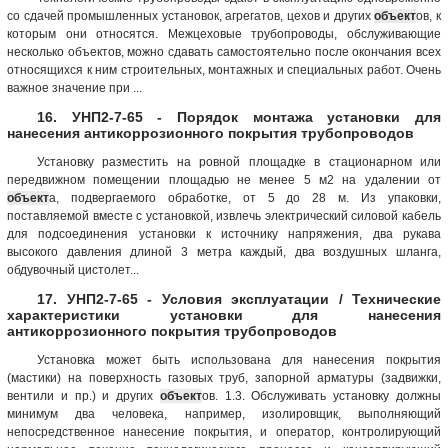
со сдачей промышленных установок, агрегатов, цехов и других
объект
ов, к
которым они относятся. Межцеховые трубопроводы, обслуживающие
несколько объектов, можно сдавать самостоятельно после окончания всех
относящихся к ним строительных, монтажных и специальных работ. Очень
важное значение при ...
16. УНП2-7-65 - Порядок монтажа установки для
нанесения антикоррозионного покрытия трубопроводов
Установку разместить на ровной площадке в стационарном или
передвижном помещении площадью не менее 5 м2 на удалении от
объект
а, подвергаемого обработке, от 5 до 28 м. Из упаковки,
поставляемой вместе с установкой, извлечь электрический силовой кабель
для подсоединения установки к источнику напряжения, два рукава
высокого давления длиной 3 метра каждый, два воздушных шланга,
обдувочный цистолет...
17. УНП2-7-65 - Условия эксплуатации / Технические
характеристики установки для нанесения
антикоррозионного покрытия трубопроводов
Установка может быть использована для нанесения покрытия
(мастики) на поверхность газовых труб, запорной арматуры (задвижки,
вентили и пр.) и других
объект
ов. 1.3. Обслуживать установку должны
минимум два человека, например, изолировщик, выполняющий
непосредственное нанесение покрытия, и оператор, контролирующий