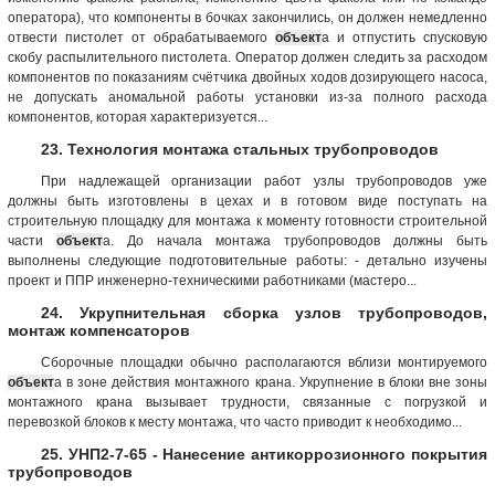
оператора), что компоненты в бочках закончились, он должен немедленно
отвести пистолет от обрабатываемого
объект
а и отпустить спусковую
скобу распылительного пистолета. Оператор должен следить за расходом
компонентов по показаниям счётчика двойных ходов дозирующего насоса,
не допускать аномальной работы установки из-за полного расхода
компонентов, которая характеризуется...
23. Технология монтажа стальных трубопроводов
При надлежащей организации работ узлы трубопроводов уже
должны быть изготовлены в цехах и в готовом виде поступать на
строительную площадку для монтажа к моменту готовности строительной
части
объект
а. До начала монтажа трубопроводов должны быть
выполнены следующие подготовительные работы: - детально изучены
проект и ППР инженерно-техническими работниками (мастеро...
24. Укрупнительная сборка узлов трубопроводов,
монтаж компенсаторов
Сборочные площадки обычно располагаются вблизи монтируемого
объект
а в зоне действия монтажного крана. Укрупнение в блоки вне зоны
монтажного крана вызывает трудности, связанные с погрузкой и
перевозкой блоков к месту монтажа, что часто приводит к необходимо...
25. УНП2-7-65 - Нанесение антикоррозионного покрытия
трубопроводов