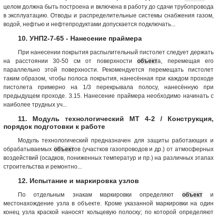
целом должна быть построена и включена в работу до сдачи трубопровода
в эксплуатацию. Отводы и распределительные системы снабжения газом,
водой, нефтью и нефтепродуктами допускается подключать...
10. УНП2-7-65 - Нанесение праймера
При нанесении покрытия распылительный пистолет следует держать
на расстоянии 30-50 см от поверхности
объект
а, перемещая его
параллельно этой поверхности. Рекомендуется перемещать пистолет
таким образом, чтобы полоса покрытия, нанесённая при каждом проходе
пистолета примерно на 1/3 перекрывала полосу, нанесённую при
предыдущем проходе. 3.15. Нанесение праймера необходимо начинать с
наиболее трудных уч...
11. Модуль технологический МТ 4-2 / Конструкция,
порядок подготовки к работе
Модуль технологический предназначен для защиты работающих и
обрабатываемых
объект
ов (участков газопроводов и др.) от атмосферных
воздействий (осадков, пониженных температур и пр.) на различных этапах
строительства и ремонтно...
12. Испытание и маркировка узлов
По отдельным знакам маркировки определяют
объект
и
местонахождение узла в объекте. Кроме указанной маркировки на один
конец узла краской наносят кольцевую полоску; по которой определяют