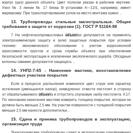
корпус (цех) данного объекта. Цвет полоски указан в рабочем чертеже.
Узел № 3 линии № 17 блока III установки А—12/1, например, имеет
маркировку: При транспортировании узлов на место монтажа нужно ...
13. Трубопроводы стальные магистральные. Общие
требования к защите от коррозии (1). ГОСТ Р 51164-98
7 На нефтегазопромысловых
объект
ах допускается не применять
электрохимическую защиту и (или) защитные покрытия при условии
технико- экономического обоснования с учетом коррозионной
агрессивности грунтов и срока службы объекта при обеспечении
безопасной эксплуатации и исключении экологического ущерба. Обсадные
колонны скважин допускается защищать ...
14. УНП2-7-65 - Нанесение мастики, восстановление
дефектных участков покрытия
Если в процессе распыления изменился цвет струи или характер
истечения (уменьшился напор), немедленно отвести пистолет в сторону
от обрабатываемого
объект
а и отпустить спусковую скобу пистолета. 4.17.
По окончании нанесения мастики измерить толщину покрытия, которая не
должна быть меньше 2,5 мм. На участки поверхности с толщиной покрытия
меньше 2,5 мм нанести дополнительн...
15. Сдача и приемка трубопроводов в эксплуатацию,
организация труда
Технологические трубопроводы сдают в эксплуатацию одновременно