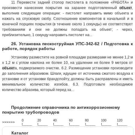
11 Перевести задний стопор пистолета в положение «РАБОТА» и
произвести нанесение покрытия на заранее подготовленный
объект
,
выполнив следующие операции: - пистолет направить мимо объекта и
нажать на спусковую скобу. Соотношение компонентов в начальной и в
конечной порциях покрытия (в течение около 1 секунды) не соответствует
требованиям и они не должны попадать на объект; - через,
приблизительно, 1 секунду направить пистолет на...
26. Установка пескоструйная УПС-342-62 / Подготовка к
работе, порядок работы
Установку разместите на ровной площадке размерами не менее 1,2 м
х 1,2 м с углом наклона не более 10, на удалении не более 9 метров от
объект
а, подвергаемого очистке. 6.2. Размещение установки производите
до заполнения абразивом. Шлаги, идущие от источника сжатого воздуха к
установке и от установки брандспойту, должны быть расправлены и иметь
минимальное количество изгибов. 6.3. Подготовьте необходимое
количество абразива, который перед за...
Продолжение справочника по антикоррозионному
покрытию трубопроводов
0
20
40
60
80
100
120
>>>>>>
!
.
.
.
.
.
.
.
.
.
.
.
.
.
.
.
.
.
.
.
!
.
.
.
.
.
.
.
.
.
.
.
.
.
.
.
.
.
.
.
!
.
.
.
.
.
.
.
.
.
.
.
.
.
.
.
.
.
.
.
!
.
.
.
.
.
.
.
.
.
.
.
.
.
.
.
.
.
.
.
!
.
.
.
.
.
.
.
.
.
.
.
.
.
.
.
.
.
.
.
!
.
.
.
.
.
.
.
.
.
.
.
.
.
.
.
.
.
.
.
!
.
.
.
.
.
.
.
.
.
.
.
.
.
.
.
.
.
.
.
Каталог