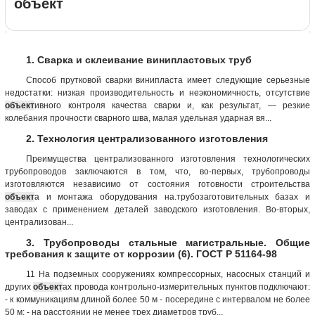
объект
1. Сварка и склеивание винипластовых труб
Способ прутковой сварки винипласта имеет следующие серьезные
недостатки: низкая производительность и неэкономичность, отсутствие
объект
ивного контроля качества сварки и, как результат, — резкие
колебания прочности сварного шва, малая удельная ударная вя...
2. Технология централизованного изготовления
Преимущества централизованного изготовления технологических
трубопроводов заключаются в том, что, во-первых, трубопроводы
изготовляются независимо от состояния готовности строительства
объект
а и монтажа оборудования на.трубозаготовительных базах и
заводах с применением деталей заводского изготовления. Во-вторых,
централизован...
3. Трубопроводы стальные магистральные. Общие
требования к защите от коррозии (6). ГОСТ Р 51164-98
11 На подземных сооружениях компрессорных, насосных станций и
других
объект
ах провода контрольно-измерительных пунктов подключают:
- к коммуникациям длиной более 50 м - посередине с интервалом не более
50 м; - на расстоянии не менее трех диаметров труб...