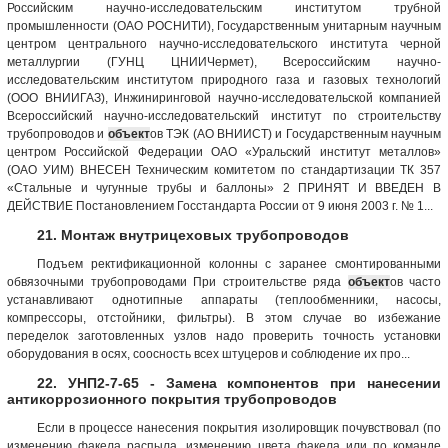
Российским научно-исследовательским институтом трубной
промышленности (ОАО РОСНИТИ), Государственным унитарным научным
центром центрального научно-исследовательского института черной
металлургии (ГУНЦ ЦНИИЧермет), Всероссийским научно-
исследовательским институтом природного газа и газовых технологий
(ООО ВНИИГАЗ), Инжиниринговой научно-исследовательской компанией
Всероссийский научно-исследовательский институт по строительству
трубопроводов и
объект
ов ТЭК (АО ВНИИСТ) и Государственным научным
центром Российской Федерации ОАО «Уральский институт металлов»
(ОАО УИМ) ВНЕСЕН Техническим комитетом по стандартизации ТК 357
«Стальные и чугунные трубы и баллоны» 2 ПРИНЯТ И ВВЕДЕН В
ДЕЙСТВИЕ Постановлением Госстандарта России от 9 июня 2003 г. № 1...
21. Монтаж внутрицеховых трубопроводов
Подъем ректификационной колонны с заранее смонтированными
обвязочными трубопроводами При строительстве ряда
объект
ов часто
устанавливают однотипные аппараты (теплообменники, насосы,
компрессоры, отстойники, фильтры). В этом случае во избежание
переделок заготовленных узлов надо проверить точность установки
оборудования в осях, соосность всех штуцеров и соблюдение их про...
22. УНП2-7-65 - Замена компонентов при нанесении
антикоррозионного покрытия трубопроводов
Если в процессе нанесения покрытия изолировщик почувствовал (по
изменению факела распыла, изменению цвета факела или по команде