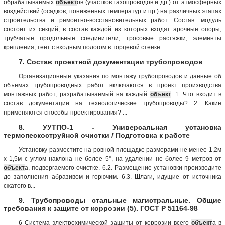
обрабатываемых
объект
ов (участков газопроводов и др.) от атмосферных
воздействий (осадков, пониженных температур и пр.) на различных этапах
строительства и ремонтно-восстановительных работ. Состав: модуль
состоит из секций, в состав каждой из которых входят арочные опоры,
трубчатые продольные соединители, тросовые растяжки, элементы
крепления, тент с входным пологом в торцевой стенке. ...
7. Состав проектной документации трубопроводов
Организационные указания по монтажу трубопроводов и данные об
объемах трубопроводных работ включаются в проект производства
монтажных работ, разрабатываемый на каждый
объект
. 1. Что входит в
состав документации на технологические трубопроводы? 2. Какие
применяются способы проектирования? ...
8. УУТПО-1 - Универсальная установка
термопескоструйной очистки / Подготовка к работе
Установку разместите на ровной площадке размерами не менее 1,2м
х 1,5м с углом наклона не более 5°, на удалении не более 9 метров от
объект
а, подвергаемого очистке. 6.2. Размещение установки производите
до заполнения абразивом и горючим. 6.3. Шлаги, идущие от источника
сжатого в...
9. Трубопроводы стальные магистральные. Общие
требования к защите от коррозии (5). ГОСТ Р 51164-98
6 Система электрохимической защиты от коррозии всего
объект
а в